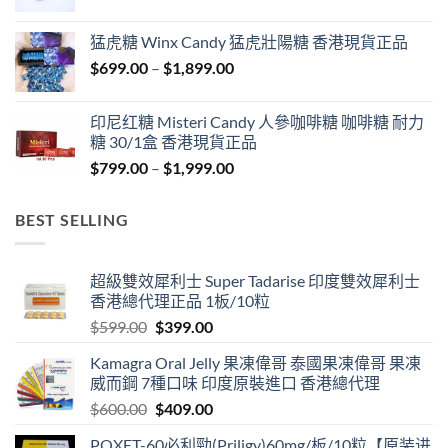
range:
$429.00
猛虎糖 Winx Candy 猛虎壯陽糖 香港現貨正品
through
Price
$
699.00
–
$
1,899.00
$1,849.00
range:
$699.00
印尼红糖 Misteri Candy 人參咖啡糖 咖啡糖 耐力
through
糖 30/1盒 香港現貨正品
$1,899.00
Price
$
799.00
–
$
1,999.00
range:
$799.00
BEST SELLING
through
$1,999.00
超級雙效犀利士 Super Tadarise 印度雙效犀利士
香港總代理正品 1板/10粒
Original
Current
$
599.00
$
399.00
price
price
Kamagra Oral Jelly 果凍偉哥 泰國果凍偉哥 果凍
was:
is:
威而鋼 7種口味 印度原裝進口 香港總代理
$599.00.
$399.00.
Original
Current
$
600.00
$
409.00
price
price
POXET-60必利勁(Priligy)60mg/板/10粒【原装进