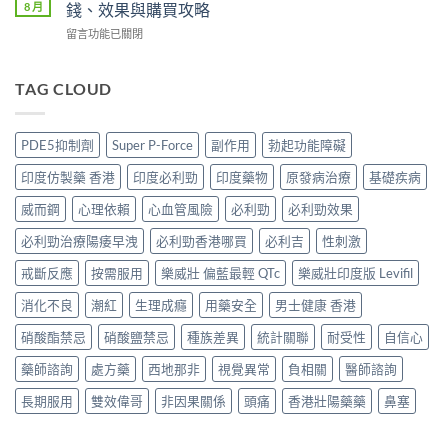
吉
邊
8 月
錢、效果與購買攻略
全？
持
Super
度
2026
久
在
留言功能已關閉
P-
買
網
度
〈必
Force
正
購
完
利
藍
貨？
攻
整
勁
TAG CLOUD
P
2026
略：
對
印
香
價
貨
比〉
度
港
錢、
到
中
版
邊
效
PDE5抑制劑
Super P-Force
副作用
勃起功能障礙
付
POXET-
度
果
款
60
買
與
印度仿製藥 香港
印度必利勁
印度藥物
原發病治療
基礎疾病
點
香
正
購
揀
港
貨？
威而鋼
心理依賴
心血管風險
必利勁
必利勁效果
買
＋
邊
2026
攻
3
度
必利勁治療陽痿早洩
必利勁香港哪買
必利吉
性刺激
雙
略〉
招
買
效
中
辨
正
戒斷反應
按需服用
樂威壯 偏藍最輕 QTc
樂威壯印度版 Levifil
偉
別
貨？
哥
真
消化不良
潮紅
生理成癮
用藥安全
男士健康 香港
2026
價
假〉
價
錢、
中
硝酸酯禁忌
硝酸鹽禁忌
種族差異
統計關聯
耐受性
自信心
錢、
效
效
果
藥師諮詢
處方藥
西地那非
視覺異常
負相關
醫師諮詢
果
與
與
購
長期服用
雙效偉哥
非因果關係
頭痛
香港壯陽藥藥
鼻塞
購
買
買
攻
攻
略〉