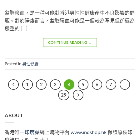
盆腔竊血，是一種可能對香港男性性健康產生不良影響的問
題。對於陽痿而言，盆腔竊血可能是一個較為罕見但卻極為
嚴重的 […]
CONTINUE READING
→
Posted in
男性健康
1
2
3
4
5
6
7
...
29
ABOUT
香港唯一
印度藥
網上購物平台
www.indshop.hk
保證原裝印
度進口，假一罰十！