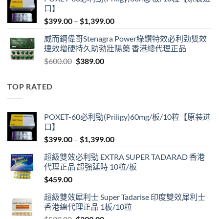
was:
is:
口】
$600.00.
$409.00.
Price
$
399.00
–
$
1,399.00
range:
威而鋼偉哥Stenagra Power綠鑽特效必利劲雙效
$399.00
速效增硬持久助勃壯陽藥 香港總代理正品
through
Original
Current
$
600.00
$
389.00
$1,399.00
price
price
was:
is:
TOP RATED
$600.00.
$389.00.
POXET-60必利勁(Priligy)60mg/板/10粒【原装进
口】
Price
$
399.00
–
$
1,399.00
range:
超級雙效必利勁 EXTRA SUPER TADARAD 香港
$399.00
代理正品 超強延時 10粒/板
through
$
459.00
$1,399.00
超級雙效犀利士 Super Tadarise 印度雙效犀利士
香港總代理正品 1板/10粒
Original
Current