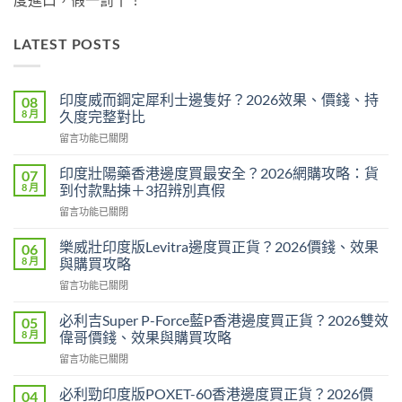
LATEST POSTS
印度威而鋼定犀利士邊隻好？2026效果、價錢、持
08
8 月
久度完整對比
在
留言功能已關閉
〈印
度
印度壯陽藥香港邊度買最安全？2026網購攻略：貨
07
威
8 月
到付款點揀＋3招辨別真假
而
在
留言功能已關閉
鋼
〈印
定
度
犀
樂威壯印度版Levitra邊度買正貨？2026價錢、效果
06
壯
利
8 月
與購買攻略
陽
士
在
留言功能已關閉
藥
邊
〈樂
香
隻
威
港
必利吉Super P-Force藍P香港邊度買正貨？2026雙效
05
好？
壯
邊
8 月
偉哥價錢、效果與購買攻略
2026
印
度
效
在
留言功能已關閉
度
買
果、
〈必
版
最
價
利
Levitra
必利勁印度版POXET-60香港邊度買正貨？2026價
04
安
錢、