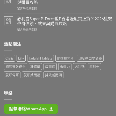
壯
利
8 月
與購買攻略
陽
士
在
留言功能已關閉
藥
邊
〈樂
香
隻
威
港
必利吉Super P-Force藍P香港邊度買正貨？2026雙效
05
好？
壯
邊
8 月
偉哥價錢、效果與購買攻略
2026
印
度
效
在
留言功能已關閉
度
買
果、
〈必
版
最
價
利
Levitra
安
錢、
吉
熱點關注
邊
全？
持
Super
度
2026
久
P-
買
網
度
Force
正
購
Cialis
Lilly
Tadalafil Tablets
他達拉非片
印度進口學名藥
完
藍
貨？
攻
整
P
2026
略：
印度雙效偉哥
壯陽藥
威而鋼
希愛力
必利勁
犀利士
對
香
價
貨
比〉
港
錢、
菱形偉哥
菱形威而鋼
雙效威而鋼
到
中
邊
效
付
度
果
款
買
與
點
正
購
聯絡
揀
貨？
買
＋
2026
攻
3
雙
略〉
招
點擊聯絡WhatsApp
效
中
辨
偉
別