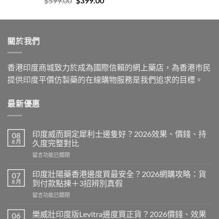
$
599.00
$
399.00
price
price
was:
is:
$599.00.
$399.00.
關於我們
香港印度商城致力於成為國際信賴的網上藥店，為香港市民
提供印度平價仿製藥的在線購物服務是我們追求的目標。
最新優惠
印度威而鋼定犀利士邊隻好？2026效果、價錢、持
08
8 月
久度完整對比
在
留言功能已關閉
〈印
度
印度壯陽藥香港邊度買最安全？2026網購攻略：貨
07
威
8 月
到付款點揀＋3招辨別真假
而
在
留言功能已關閉
鋼
〈印
定
度
犀
樂威壯印度版Levitra邊度買正貨？2026價錢、效果
06