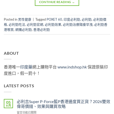
CONTINUE READING
→
Posted in
男性健康
|
Tagged
POXET 60
,
印度必利勁
,
必利勁
,
必利勁價
格
,
必利勁吃法
,
必利勁官網
,
必利勁效果
,
必利勁治療陽痿早洩
,
必利勁香
港哪買
,
網購必利勁
,
香港必利勁
ABOUT
香港唯一
印度藥
網上購物平台
www.indshop.hk
保證原裝印
度進口，假一罰十！
LATEST POSTS
必利吉Super P-Force藍P香港邊度買正貨？2026雙效
05
8 月
偉哥價錢、效果與購買攻略
在
留言功能已關閉