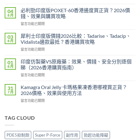
〈必
利
必利勁印度版POXET-60香港邊度買正貨？2026價
04
吉
8 月
錢、效果與購買攻略
Super
在
留言功能已關閉
P-
〈必
Force
利
藍
犀利士印度版價錢2026比較：Tadarise、Tadacip、
03
勁
P
8 月
Vidalista邊款最抵？香港購買攻略
印
香
在
留言功能已關閉
度
港
〈犀
版
邊
利
POXET-
印度仿製藥VS原廠藥：效果、價錢、安全分別逐個
01
度
士
60
8 月
睇（2026香港購買指南）
買
印
香
正
在
留言功能已關閉
度
港
貨？
〈印
版
邊
2026
度
價
Kamagra Oral Jelly 卡瑪格果凍香港哪裡買正貨？
31
度
雙
仿
錢
7 月
2026價格、效果與使用方法
買
效
製
2026
正
偉
在
留言功能已關閉
藥
比
貨？
哥
〈Kamagra
VS
較：
2026
價
Oral
原
Tadarise、
價
錢、
Jelly
TAG CLOUD
廠
Tadacip、
錢、
效
卡
藥：
Vidalista
效
果
瑪
效
邊
果
與
格
果、
款
PDE5抑制劑
Super P-Force
副作用
勃起功能障礙
與
購
果
價
最