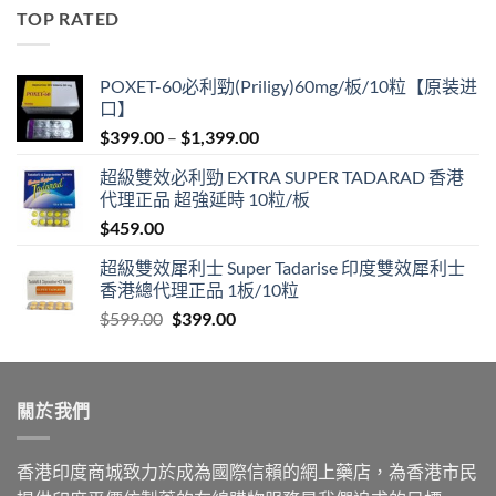
was:
is:
TOP RATED
$600.00.
$389.00.
POXET-60必利勁(Priligy)60mg/板/10粒【原装进
口】
Price
$
399.00
–
$
1,399.00
range:
超級雙效必利勁 EXTRA SUPER TADARAD 香港
$399.00
代理正品 超強延時 10粒/板
through
$
459.00
$1,399.00
超級雙效犀利士 Super Tadarise 印度雙效犀利士
香港總代理正品 1板/10粒
Original
Current
$
599.00
$
399.00
price
price
was:
is:
$599.00.
$399.00.
關於我們
香港印度商城致力於成為國際信賴的網上藥店，為香港市民