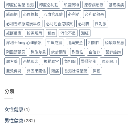
購
買
凍
錢、
抵？
印度仿製藥 香港
印度必利勁
印度藥物
原發病治療
基礎疾病
買
攻
香
安
香
攻
略〉
港
全
威而鋼
心理依賴
心血管風險
必利勁
必利勁效果
港
略〉
中
哪
分
購
中
裡
必利勁治療陽痿早洩
必利勁香港哪買
必利吉
性刺激
別
買
買
逐
攻
正
戒斷反應
按需服用
智商
消化不良
潮紅
個
略〉
貨？
睇
中
犀利士5mg 心理依賴
生理成癮
用藥安全
相關性
硝酸酯禁忌
2026
（2026
價
香
硝酸鹽禁忌
種族差異
統計關聯
耐受性
自信心
藥師諮詢
格、
港
效
購
處方藥
西地那非
視覺異常
負相關
醫師諮詢
長期服用
果
買
與
指
雙效偉哥
非因果關係
頭痛
香港壯陽藥藥
鼻塞
使
南）〉
用
中
方
法〉
分類
中
女性健康
(1)
男性健康
(282)