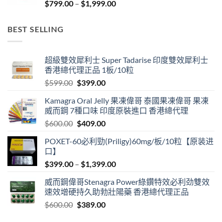
Price
$
799.00
–
$
1,999.00
range:
$799.00
BEST SELLING
through
$1,999.00
超級雙效犀利士 Super Tadarise 印度雙效犀利士
香港總代理正品 1板/10粒
Original
Current
$
599.00
$
399.00
price
price
Kamagra Oral Jelly 果凍偉哥 泰國果凍偉哥 果凍
was:
is:
威而鋼 7種口味 印度原裝進口 香港總代理
$599.00.
$399.00.
Original
Current
$
600.00
$
409.00
price
price
POXET-60必利勁(Priligy)60mg/板/10粒【原装进
was:
is:
口】
$600.00.
$409.00.
Price
$
399.00
–
$
1,399.00
range:
威而鋼偉哥Stenagra Power綠鑽特效必利劲雙效
$399.00
速效增硬持久助勃壯陽藥 香港總代理正品
through
Original
Current
$
600.00
$
389.00
$1,399.00
price
price