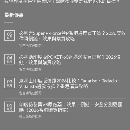
提供印度平價仿製藥的在線購物服務是我們追求的目標。
最新優惠
必利吉Super P-Force藍P香港邊度買正貨？2026雙效
05
8 月
偉哥價錢、效果與購買攻略
在
留言功能已關閉
〈必
利
必利勁印度版POXET-60香港邊度買正貨？2026價
04
吉
8 月
錢、效果與購買攻略
Super
在
留言功能已關閉
P-
〈必
Force
利
藍
犀利士印度版價錢2026比較：Tadarise、Tadacip、
03
勁
P
8 月
Vidalista邊款最抵？香港購買攻略
印
香
在
留言功能已關閉
度
港
〈犀
版
邊
利
POXET-
印度仿製藥VS原廠藥：效果、價錢、安全分別逐個
01
度
士
60
8 月
睇（2026香港購買指南）
買
印
香
正
在
留言功能已關閉
度
港
貨？
〈印
版
邊
2026
度
價
度
雙