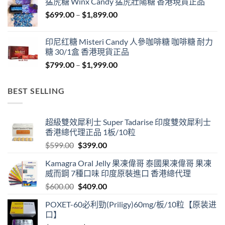
猛虎糖 Winx Candy 猛虎壯陽糖 香港現貨正品
through
Price
$
699.00
–
$
1,899.00
$1,849.00
range:
$699.00
印尼红糖 Misteri Candy 人參咖啡糖 咖啡糖 耐力
through
糖 30/1盒 香港現貨正品
$1,899.00
Price
$
799.00
–
$
1,999.00
range:
$799.00
BEST SELLING
through
$1,999.00
超級雙效犀利士 Super Tadarise 印度雙效犀利士
香港總代理正品 1板/10粒
Original
Current
$
599.00
$
399.00
price
price
Kamagra Oral Jelly 果凍偉哥 泰國果凍偉哥 果凍
was:
is:
威而鋼 7種口味 印度原裝進口 香港總代理
$599.00.
$399.00.
Original
Current
$
600.00
$
409.00
price
price
POXET-60必利勁(Priligy)60mg/板/10粒【原装进
was:
is:
口】
$600.00.
$409.00.