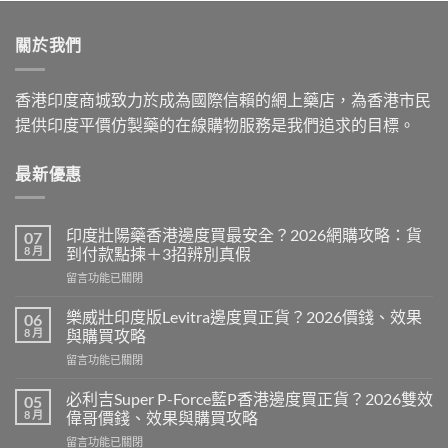
was:
is:
$599.00.
$399.00.
關於我們
香港印度商城致力於成為國際信賴的網上藥店，為香港市民
提供印度平價仿製藥的在線購物服務是我們追求的目標。
最新優惠
印度壯陽藥香港邊度買最安全？2026網購攻略：貨
07
8 月
到付款點揀＋3招辨別真假
在
留言功能已關閉
〈印
度
樂威壯印度版Levitra邊度買正貨？2026價錢、效果
06
壯
8 月
與購買攻略
陽
在
留言功能已關閉
藥
〈樂
香
威
港
必利吉Super P-Force藍P香港邊度買正貨？2026雙效
05
壯
邊
8 月
偉哥價錢、效果與購買攻略
印
度
在
留言功能已關閉
度
買