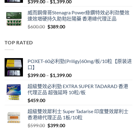
Price
$
399.00
–
$
1,399.00
range:
威而鋼偉哥Stenagra Power綠鑽特效必利劲雙效
$399.00
速效增硬持久助勃壯陽藥 香港總代理正品
through
Original
Current
$
600.00
$
389.00
$1,399.00
price
price
was:
is:
TOP RATED
$600.00.
$389.00.
POXET-60必利勁(Priligy)60mg/板/10粒【原装进
口】
Price
$
399.00
–
$
1,399.00
range:
超級雙效必利勁 EXTRA SUPER TADARAD 香港
$399.00
代理正品 超強延時 10粒/板
through
$
459.00
$1,399.00
超級雙效犀利士 Super Tadarise 印度雙效犀利士
香港總代理正品 1板/10粒
Original
Current
$
599.00
$
399.00
price
price