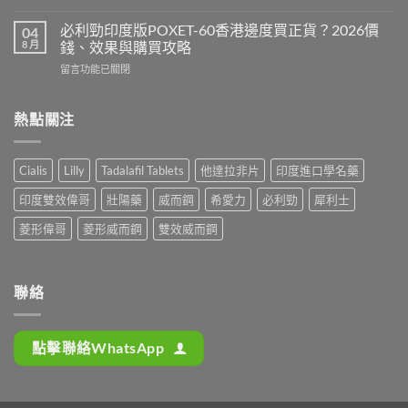
〈必
版
最
利
Levitra
必利勁印度版POXET-60香港邊度買正貨？2026價
04
安
吉
邊
8 月
錢、效果與購買攻略
全？
Super
度
2026
在
留言功能已關閉
P-
買
網
〈必
Force
正
購
利
藍
貨？
攻
勁
熱點關注
P
2026
略：
印
香
價
貨
度
港
錢、
到
版
邊
效
Cialis
Lilly
Tadalafil Tablets
他達拉非片
印度進口學名藥
付
POXET-
度
果
款
60
買
與
印度雙效偉哥
壯陽藥
威而鋼
希愛力
必利勁
犀利士
點
香
正
購
揀
港
貨？
菱形偉哥
菱形威而鋼
雙效威而鋼
買
＋
邊
2026
攻
3
度
雙
略〉
招
買
效
中
辨
正
偉
聯絡
別
貨？
哥
真
2026
價
假〉
價
錢、
中
點擊聯絡WhatsApp
錢、
效
效
果
果
與
與
購