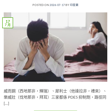
POSTED ON
2026-07-17
BY
印度藥
17
7 月
威而鋼（西地那非，輝瑞）、犀利士（他達拉非，禮來）、
樂威壯（伐地那非，拜耳）三家都係 PDE5 抑制劑，路徑同
[…]