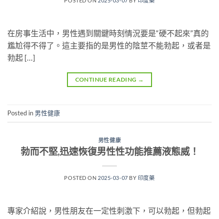
POSTED ON
2025-03-07
BY
印度藥
在房事生活中，男性遇到關鍵時刻情況要是“硬不起來”真的
尷尬得不得了。這主要指的是男性的陰莖不能勃起，或者是
勃起 […]
CONTINUE READING
→
Posted in
男性健康
男性健康
勃而不堅,迅速恢復男性性功能推薦液態威！
POSTED ON
2025-03-07
BY
印度藥
專家介紹說，男性朋友在一定性刺激下，可以勃起，但勃起