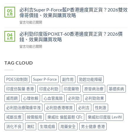
〈樂
香
隻
威
港
必利吉Super P-Force藍P香港邊度買正貨？2026雙效
05
好？
壯
邊
8 月
偉哥價錢、效果與購買攻略
2026
印
度
效
在
留言功能已關閉
度
買
果、
〈必
版
最
價
利
Levitra
必利勁印度版POXET-60香港邊度買正貨？2026價
04
安
錢、
吉
邊
8 月
錢、效果與購買攻略
全？
持
Super
度
2026
久
在
留言功能已關閉
P-
買
網
度
〈必
Force
正
購
完
利
藍
貨？
攻
整
勁
TAG CLOUD
P
2026
略：
對
印
香
價
貨
比〉
度
港
錢、
到
中
版
邊
效
PDE5抑制劑
Super P-Force
副作用
勃起功能障礙
付
POXET-
度
果
款
60
買
與
印度仿製藥 香港
印度必利勁
印度藥物
原發病治療
基礎疾病
點
香
正
購
揀
港
貨？
威而鋼
心理依賴
心血管風險
必利勁
必利勁效果
買
＋
邊
2026
攻
3
度
必利勁治療陽痿早洩
必利勁香港哪買
必利吉
性刺激
雙
略〉
招
買
效
中
辨
正
戒斷反應
按需服用
樂威壯 偏藍最輕 QTc
樂威壯印度版 Levifil
偉
別
貨？
哥
真
消化不良
潮紅
生理成癮
用藥安全
男士健康 香港
2026
價
假〉
價