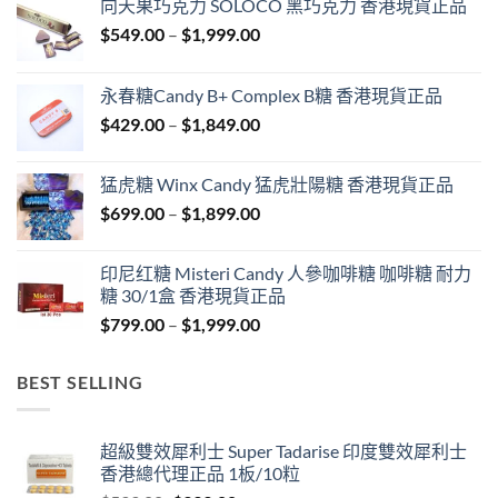
向天果巧克力 SOLOCO 黑巧克力 香港現貨正品
Price
$
549.00
–
$
1,999.00
range:
$549.00
永春糖Candy B+ Complex B糖 香港現貨正品
through
Price
$
429.00
–
$
1,849.00
$1,999.00
range:
$429.00
猛虎糖 Winx Candy 猛虎壯陽糖 香港現貨正品
through
Price
$
699.00
–
$
1,899.00
$1,849.00
range:
$699.00
印尼红糖 Misteri Candy 人參咖啡糖 咖啡糖 耐力
through
糖 30/1盒 香港現貨正品
$1,899.00
Price
$
799.00
–
$
1,999.00
range:
$799.00
BEST SELLING
through
$1,999.00
超級雙效犀利士 Super Tadarise 印度雙效犀利士
香港總代理正品 1板/10粒