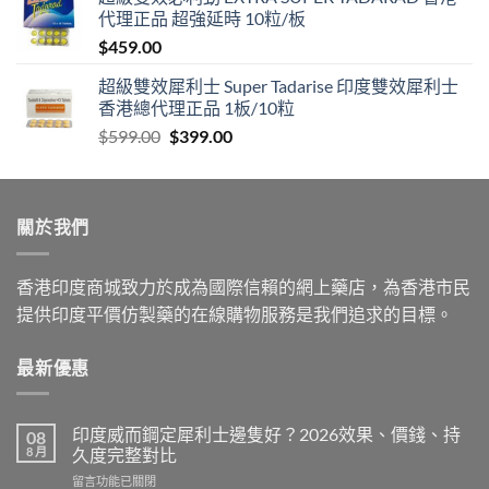
$399.00
代理正品 超強延時 10粒/板
through
$
459.00
$1,399.00
超級雙效犀利士 Super Tadarise 印度雙效犀利士
香港總代理正品 1板/10粒
Original
Current
$
599.00
$
399.00
price
price
was:
is:
$599.00.
$399.00.
關於我們
香港印度商城致力於成為國際信賴的網上藥店，為香港市民
提供印度平價仿製藥的在線購物服務是我們追求的目標。
最新優惠
印度威而鋼定犀利士邊隻好？2026效果、價錢、持
08
8 月
久度完整對比
在
留言功能已關閉