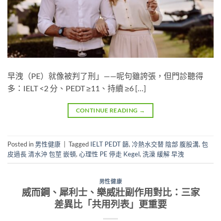
早洩（PE）就像被判了刑」——呢句雖誇張，但門診聽得
多：IELT <2 分、PEDT ≥11、持續 ≥6 […]
CONTINUE READING
→
Posted in
男性健康
|
Tagged
IELT PEDT 篩
,
冷熱水交替 陰部 腹股溝
,
包
皮過長 清水沖 包莖 嵌頓
,
心理性 PE 停走 Kegel
,
洗澡 緩解 早洩
男性健康
威而鋼、犀利士、樂威壯副作用對比：三家
差異比「共用列表」更重要