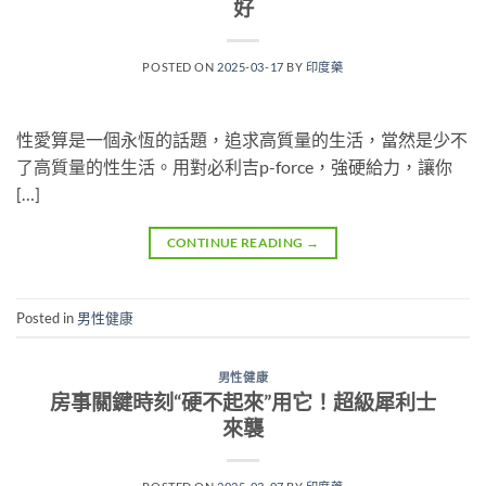
好
POSTED ON
2025-03-17
BY
印度藥
性愛算是一個永恆的話題，追求高質量的生活，當然是少不
了高質量的性生活。用對必利吉p-force，強硬給力，讓你
[…]
CONTINUE READING
→
Posted in
男性健康
男性健康
房事關鍵時刻“硬不起來”用它！超級犀利士
來襲