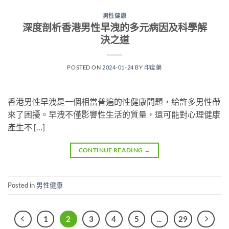
男性健康
深度剖析香港男性早洩的多元病因及科學解
決之道
POSTED ON
2024-01-24
BY
印度藥
香港男性早洩是一個相當普遍的性健康問題，給許多男性帶
來了困擾。早洩不僅影響性生活的質量，還可能對心理健康
產生不 […]
CONTINUE READING
→
Posted in
男性健康
1
2
3
4
5
...
29