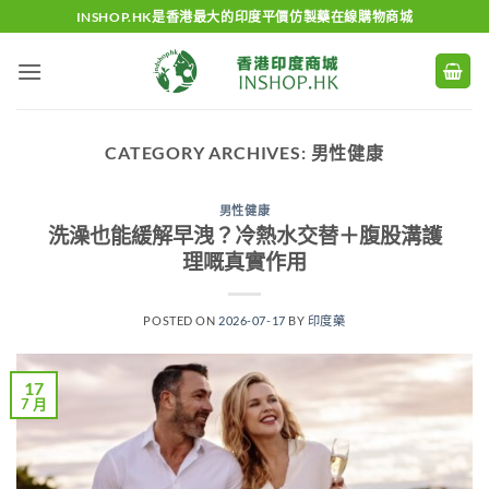
Skip
INSHOP.HK是香港最大的印度平價仿製藥在線購物商城
to
content
CATEGORY ARCHIVES:
男性健康
男性健康
洗澡也能緩解早洩？冷熱水交替＋腹股溝護
理嘅真實作用
POSTED ON
2026-07-17
BY
印度藥
17
7 月