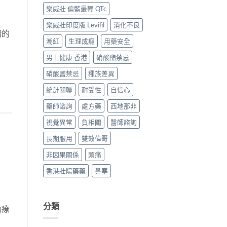
中
買
樂威壯 偏藍最輕 QTc
攻
略〉
樂威壯印度版 Levifil
消化不良
中
精的
潮紅
生理成癮
用藥安全
男士健康 香港
硝酸酯禁忌
硝酸鹽禁忌
種族差異
統計關聯
耐受性
自信心
藥師諮詢
處方藥
西地那非
視覺異常
負相關
醫師諮詢
長期服用
雙效偉哥
非因果關係
頭痛
香港壯陽藥藥
鼻塞
分類
治療