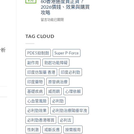
8 月
60香港邊度買正貨？
比〉
正
攻
Super
2026價錢、效果與購買
中
貨？
略：
P-
攻略
2026
貨
Force
價
到
藍
在
留言功能已關閉
錢、
付
P
〈必
效
款
香
利
果
點
港
勁
TAG CLOUD
與
揀
邊
印
購
＋
度
度
分析
買
3
買
版
PDE5抑制劑
Super P-Force
攻
招
正
POXET-
略〉
辨
貨？
60
副作用
勃起功能障礙
中
別
2026
香
真
雙
港
印度仿製藥 香港
印度必利勁
假〉
效
邊
中
偉
度
印度藥物
原發病治療
哥
買
價
正
基礎疾病
威而鋼
心理依賴
錢、
貨？
心血管風險
必利勁
效
2026
果
價
必利勁效果
必利勁治療陽痿早洩
與
錢、
購
效
必利勁香港哪買
必利吉
買
果
攻
與
性刺激
戒斷反應
按需服用
略〉
購