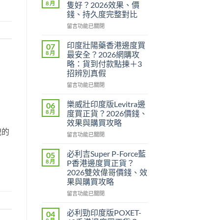
8 月
隻好？2026效果、價
錢、持久度完整對比
在
留言功能已關閉
〈印
度
印度壯陽藥香港邊度買
07
威
8 月
最安全？2026網購攻
而
略：貨到付款點揀＋3
鋼
招辨別真假
定
犀
在
留言功能已關閉
利
〈印
士
度
樂威壯印度版Levitra邊
06
邊
壯
8 月
度買正貨？2026價錢、
隻
陽
效果與購買攻略
好？
藥
洩的
2026
在
香
留言功能已關閉
效
〈樂
港
果、
威
邊
必利吉Super P-Force藍
05
價
壯
度
8 月
P香港邊度買正貨？
錢、
印
買
2026雙效偉哥價錢、效
持
度
最
果與購買攻略
久
版
安
度
Levitra
全？
在
留言功能已關閉
完
邊
2026
〈必
整
度
網
利
必利勁印度版POXET-
04
對
買
購
吉