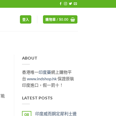
登入
購物車 /
$
0.00
ABOUT
香港唯一
印度藥
網上購物平
台
www.indshop.hk
保證原裝
印度進口，假一罰十！
可能
LATEST POSTS
印度威而鋼定犀利士邊
08