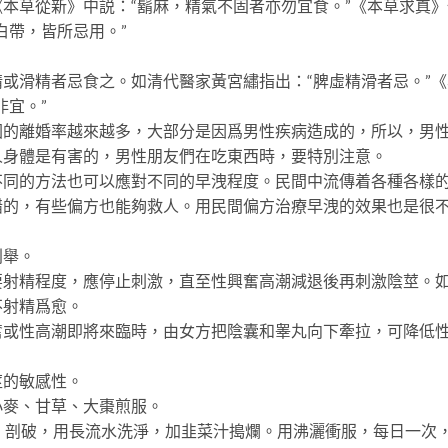
草從新》中説：“鬍麻，精氣不固者亦勿宜食。”《本草求真》
白帶，皆所忌用。”
滑精者忌食之。如清代醫家黃宮繡指出：“脾虛精滑者忌。”《
非宜。”
離婚率越來越多，大部分是因爲男性疾病造成的，所以，男
人身體是有害的，男性朋友們在吃東西時，要特別注意。
不同的方法也可以應對不同的早洩程度。民間中流傳着各種各樣
錯的，有些偏方也能夠救人。用民間偏方治療早洩的效果也是很
舉。
精程度，應停止刺激，直至性興奮高潮減退後再刺激陰莖。
不射精爲愈。
性高潮即將來臨時，由女方把陰囊和睾丸向下牽拉，可降低
的敏感性。
麥、甘草、大棗煎服。
剖破，用長流水洗淨，加韭菜汁搗爛。用沸灑衝服，每日一次