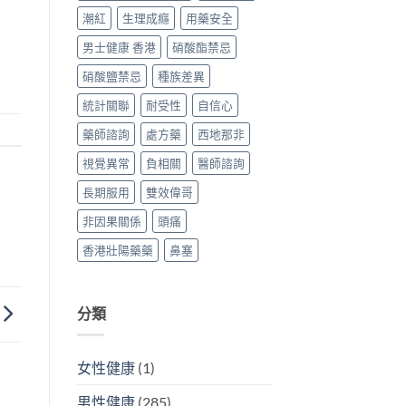
潮紅
生理成癮
用藥安全
男士健康 香港
硝酸酯禁忌
硝酸鹽禁忌
種族差異
統計關聯
耐受性
自信心
藥師諮詢
處方藥
西地那非
視覺異常
負相關
醫師諮詢
長期服用
雙效偉哥
非因果關係
頭痛
香港壯陽藥藥
鼻塞
分類
女性健康
(1)
男性健康
(285)