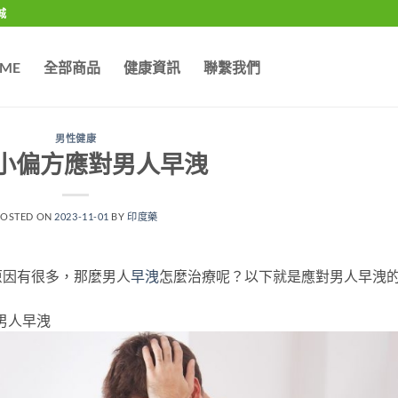
城
ME
全部商品
健康資訊
聯繫我們
男性健康
小偏方應對男人早洩
POSTED ON
2023-11-01
BY
印度藥
原因有很多，那麼男人
早洩
怎麼治療呢？以下就是應對男人早洩
男人早洩