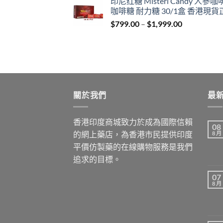
印尼红糖 Misteri Candy 人參
$699.00
咖啡糖 耐力糖 30/1盒 香港現貨
through
Price
$
799.00
–
$
1,999.00
$1,899.00
range:
$799.00
through
$1,999.00
關於我們
最
香港印度商城致力於成為國際信賴
08
的網上藥店，為香港市民提供印度
8 月
平價仿製藥的在線購物服務是我們
追求的目標。
07
8 月