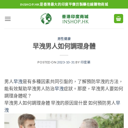
Skip
INSHOP.HK是香港最大的印度平價仿製藥在線購物商城
to
content
男性健康
早洩男人如何調理身體
POSTED ON
2023-10-31
BY
印度藥
男人
早洩
是有多種因素共同引髮的，了解預防早洩的方法，
能有效幫助早洩男人防治
早洩
症狀。那麼，早洩男人要如何
調理身體呢？
早洩男人如何調理身體 早洩的原因是什麼 如何預防男人
早
洩