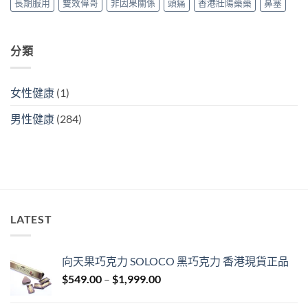
長期服用
雙效偉哥
非因果關係
頭痛
香港壯陽藥藥
鼻塞
買
攻
略〉
中
分類
女性健康
(1)
男性健康
(284)
LATEST
向天果巧克力 SOLOCO 黑巧克力 香港現貨正品
Price
$
549.00
–
$
1,999.00
range:
$549.00