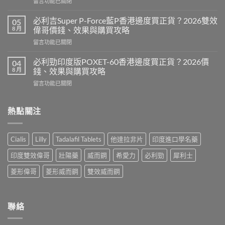
在
留言功能已關閉
藥
〈樂
香
威
港
必利吉Super P-Force藍P香港邊度買正貨？2026雙效
05
壯
邊
8 月
偉哥價錢、效果與購買攻略
印
度
在
留言功能已關閉
度
買
〈必
版
最
利
Levitra
必利勁印度版POXET-60香港邊度買正貨？2026價
04
安
吉
邊
8 月
錢、效果與購買攻略
全？
Super
度
2026
在
留言功能已關閉
P-
買
網
〈必
Force
正
購
利
藍
貨？
攻
勁
熱點關注
P
2026
略：
印
香
價
貨
度
港
錢、
到
版
邊
效
Cialis
Lilly
Tadalafil Tablets
他達拉非片
印度進口學名藥
付
POXET-
度
果
款
60
買
與
印度雙效偉哥
壯陽藥
威而鋼
希愛力
必利勁
犀利士
點
香
正
購
揀
港
貨？
菱形偉哥
菱形威而鋼
雙效威而鋼
買
＋
邊
2026
攻
3
度
雙
略〉
招
買
效
中
辨
正
偉
聯絡
別
貨？
哥
真
2026
價
假〉