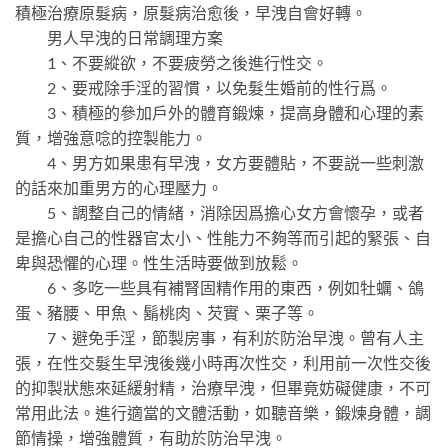
積極治療原髮病，原髮病治愈後，早洩自會好轉。
男人早洩的日常調理方案
1、不要縱欲，不要疲勞之後進行性交。
2、要戒除手淫的習慣，以免髮生婚前的性行爲。
3、積極的參加戶外的體育鍛煉，提高身體和心理的素
質，增強意唸的控製能力。
4、男方如果患有早洩，女方要體貼，不要説一些刺激
的話來加重男方的心理壓力。
5、調整自己的情緒，消除因爲擔心女方會懷孕，或者
是擔心自己的性器官太小、性能力不夠等而引起的緊張、自
卑與恐懼的心理。性生活時要做到放鬆。
6、多吃一些具有補腎固精作用的東西，例如牡蠣、鴿
蛋、豬腰、甲魚、鬍桃肉、芡實、栗子等。
7、避免手淫，節製房事，有利於防治早洩。曾有人主
張，在性交髮生早洩後幾小時再次性交，利用前一次性交後
的抑製狀態來延緩射精，治療早洩，但畢竟妨礙健康，不可
常用此法。進行適當的文體活動，如聽音樂，鍛煉身體，調
節情操，增強體質，有助於防治早洩。