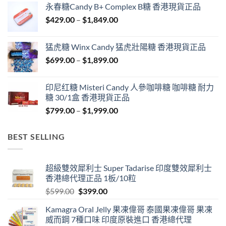
永春糖Candy B+ Complex B糖 香港現貨正品
through
Price
$
429.00
–
$
1,849.00
$1,999.00
range:
$429.00
猛虎糖 Winx Candy 猛虎壯陽糖 香港現貨正品
through
Price
$
699.00
–
$
1,899.00
$1,849.00
range:
$699.00
印尼红糖 Misteri Candy 人參咖啡糖 咖啡糖 耐力
through
糖 30/1盒 香港現貨正品
$1,899.00
Price
$
799.00
–
$
1,999.00
range:
$799.00
BEST SELLING
through
$1,999.00
超級雙效犀利士 Super Tadarise 印度雙效犀利士
香港總代理正品 1板/10粒
Original
Current
$
599.00
$
399.00
price
price
Kamagra Oral Jelly 果凍偉哥 泰國果凍偉哥 果凍
was:
is:
威而鋼 7種口味 印度原裝進口 香港總代理
$599.00.
$399.00.