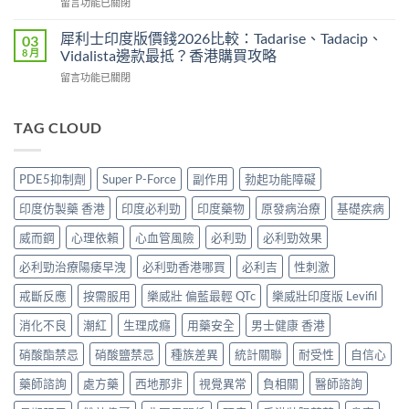
在
留言功能已關閉
P-
買
網
〈必
Force
正
購
利
藍
犀利士印度版價錢2026比較：Tadarise、Tadacip、
03
貨？
攻
勁
P
8 月
Vidalista邊款最抵？香港購買攻略
2026
略：
印
香
價
貨
在
留言功能已關閉
度
港
錢、
到
〈犀
版
邊
效
付
利
POXET-
度
果
款
士
TAG CLOUD
60
買
與
點
印
香
正
購
揀
度
港
貨？
買
＋
版
邊
2026
PDE5抑制劑
Super P-Force
副作用
勃起功能障礙
攻
3
價
度
雙
略〉
招
錢
買
效
印度仿製藥 香港
印度必利勁
印度藥物
原發病治療
基礎疾病
中
辨
2026
正
偉
別
比
貨？
威而鋼
心理依賴
心血管風險
必利勁
必利勁效果
哥
真
較：
2026
價
假〉
Tadarise、
必利勁治療陽痿早洩
必利勁香港哪買
必利吉
性刺激
價
錢、
中
Tadacip、
錢、
效
Vidalista
戒斷反應
按需服用
樂威壯 偏藍最輕 QTc
樂威壯印度版 Levifil
效
果
邊
果
與
消化不良
潮紅
生理成癮
用藥安全
男士健康 香港
款
與
購
最
購
買
硝酸酯禁忌
硝酸鹽禁忌
種族差異
統計關聯
耐受性
自信心
抵？
買
攻
香
攻
略〉
藥師諮詢
處方藥
西地那非
視覺異常
負相關
醫師諮詢
港
略〉
中
購
中