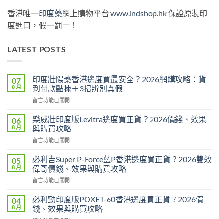
香港唯一
印度藥
網上購物平台
www.indshop.hk
保證原裝印
度進口，假一罰十！
LATEST POSTS
印度壯陽藥香港邊度買最安全？2026網購攻略：貨
07
8 月
到付款點揀＋3招辨別真假
在
留言功能已關閉
〈印
度
樂威壯印度版Levitra邊度買正貨？2026價錢、效果
06
壯
8 月
與購買攻略
陽
在
留言功能已關閉
藥
〈樂
香
威
港
必利吉Super P-Force藍P香港邊度買正貨？2026雙效
05
壯
邊
8 月
偉哥價錢、效果與購買攻略
印
度
在
留言功能已關閉
度
買
〈必
版
最
利
Levitra
必利勁印度版POXET-60香港邊度買正貨？2026價
04
安
吉
邊
8 月
錢、效果與購買攻略
全？
Super
度
2026