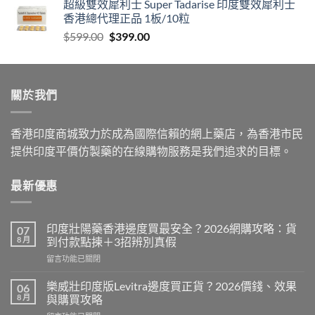
超級雙效犀利士 Super Tadarise 印度雙效犀利士
香港總代理正品 1板/10粒
Original
Current
$
599.00
$
399.00
price
price
was:
is:
$599.00.
$399.00.
關於我們
香港印度商城致力於成為國際信賴的網上藥店，為香港市民
提供印度平價仿製藥的在線購物服務是我們追求的目標。
最新優惠
印度壯陽藥香港邊度買最安全？2026網購攻略：貨
07
8 月
到付款點揀＋3招辨別真假
在
留言功能已關閉
〈印
度
樂威壯印度版Levitra邊度買正貨？2026價錢、效果
06
壯
8 月
與購買攻略
陽