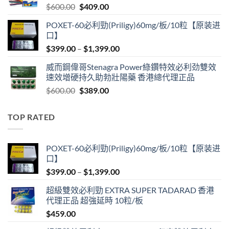
Original
Current
$
600.00
$
409.00
price
price
POXET-60必利勁(Priligy)60mg/板/10粒【原装进
was:
is:
口】
$600.00.
$409.00.
Price
$
399.00
–
$
1,399.00
range:
威而鋼偉哥Stenagra Power綠鑽特效必利劲雙效
$399.00
速效增硬持久助勃壯陽藥 香港總代理正品
through
Original
Current
$
600.00
$
389.00
$1,399.00
price
price
was:
is:
TOP RATED
$600.00.
$389.00.
POXET-60必利勁(Priligy)60mg/板/10粒【原装进
口】
Price
$
399.00
–
$
1,399.00
range:
超級雙效必利勁 EXTRA SUPER TADARAD 香港
$399.00
代理正品 超強延時 10粒/板
through
$
459.00
$1,399.00