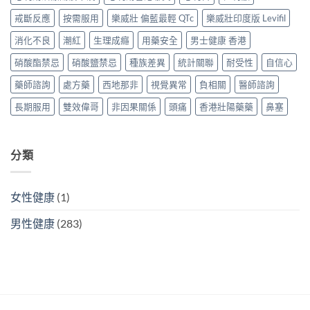
錢、
抵？
買
攻
安
戒斷反應
按需服用
樂威壯 偏藍最輕 QTc
樂威壯印度版 Levifil
香
攻
略〉
全
港
略〉
中
消化不良
潮紅
生理成癮
用藥安全
男士健康 香港
分
購
中
別
買
硝酸酯禁忌
硝酸鹽禁忌
種族差異
統計關聯
耐受性
自信心
逐
攻
個
略〉
藥師諮詢
處方藥
西地那非
視覺異常
負相關
醫師諮詢
睇
中
（2026
長期服用
雙效偉哥
非因果關係
頭痛
香港壯陽藥藥
鼻塞
香
港
購
買
分類
指
南）〉
中
女性健康
(1)
男性健康
(283)