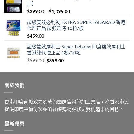
口】
Price
$
399.00
–
$
1,399.00
range:
超級雙效必利勁 EXTRA SUPER TADARAD 香港
$399.00
代理正品 超強延時 10粒/板
through
$
459.00
$1,399.00
超級雙效犀利士 Super Tadarise 印度雙效犀利士
香港總代理正品 1板/10粒
Original
Current
$
599.00
$
399.00
price
price
was:
is:
$599.00.
$399.00.
關於我們
香港印度商城致力於成為國際信賴的網上藥店，為香港市民
提供印度平價仿製藥的在線購物服務是我們追求的目標。
最新優惠