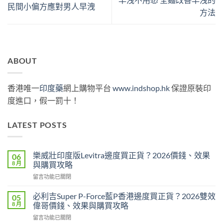
民間小偏方應對男人早洩
方法
ABOUT
香港唯一
印度藥
網上購物平台
www.indshop.hk
保證原裝印
度進口，假一罰十！
LATEST POSTS
樂威壯印度版Levitra邊度買正貨？2026價錢、效果
06
8 月
與購買攻略
在
留言功能已關閉
〈樂
威
必利吉Super P-Force藍P香港邊度買正貨？2026雙效
05
壯
8 月
偉哥價錢、效果與購買攻略
印
在
留言功能已關閉
度