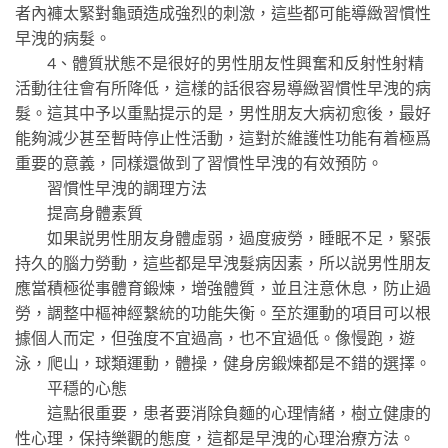
者內褲太緊對龜頭造成強烈的刺激，這些都可能導緻習慣性
早洩的病髮。
4、體質狀態不是很好的男性朋友性興奮和反射性射精
活動往往會有所降低，這樣的話很容易導緻習慣性早洩的病
髮。這其中予以重點提示的是，男性朋友大病初愈後，最好
能夠減少甚至暫時停止性活動，這對於維護性功能有着極爲
重要的意義，同樣還做到了習慣性早洩的有效預防。
習慣性早洩的調理方法
提高身體素質
如果説男性朋友身體虛弱，過度疲勞，睡眠不足，緊張
持久的腦力勞動，這些都是早洩髮病因素，所以説男性朋友
應當積極從事體育鍛煉，增強體質，並且注意休息，防止過
勞，調整中樞神經繫統的功能失衡。至於運動的項目可以根
據個人而定，但強度不宜過高，也不宜過低。像慢跑，遊
泳，爬山，球類運動，體操，健身房鍛煉都是不錯的選擇。
平穩的心態
這點很重要，患者要消除負麵的心理情緒，樹立健康的
性心理，保持樂觀的態度，這都是早洩的心理治療方法。