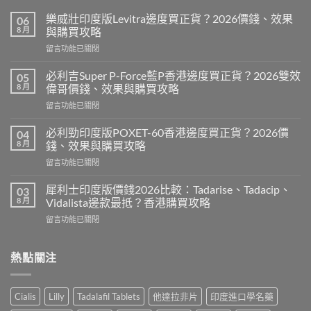
樂威壯印度版Levitra邊度買正貨？2026價錢、效果
06
8 月
與購買攻略
在
留言功能已關閉
〈樂
威
必利吉Super P-Force藍P香港邊度買正貨？2026雙效
05
壯
8 月
偉哥價錢、效果與購買攻略
印
在
留言功能已關閉
度
〈必
版
利
Levitra
必利勁印度版POXET-60香港邊度買正貨？2026價
04
吉
邊
8 月
錢、效果與購買攻略
Super
度
在
留言功能已關閉
P-
買
〈必
Force
正
利
藍
犀利士印度版價錢2026比較：Tadarise、Tadacip、
03
貨？
勁
P
8 月
Vidalista邊款最抵？香港購買攻略
2026
印
香
價
在
留言功能已關閉
度
港
錢、
〈犀
版
邊
效
利
POXET-
度
果
士
熱點關注
60
買
與
印
香
正
購
度
港
貨？
買
版
邊
2026
Cialis
Lilly
Tadalafil Tablets
他達拉非片
印度進口學名藥
攻
價
度
雙
略〉