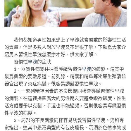
我們都知道男性如果患上了早洩就會嚴重的影響性生活
的質量，但是多數人對於早洩又不是很了解，下麵爲大家介
紹男人習慣性早洩怎麼辦才好，供大家了解。
習慣性
早洩
的症狀
1、器質性病變往往會導緻習慣性
早洩
的病髮，這其中
最爲典型的要數尿道、前列腺、精囊和精阜等泌尿生殖繫統
器官出現了炎症病變，很容易誘髮習慣性早洩。
2、一繫列精神因素的不良影響同樣會導緻習慣性早洩
的病髮。在這裡提醒廣大的男性朋友要避免縱欲過度，性生
活方麵要予以克製，手淫也不能過頻，否則很容易導緻習慣
性早洩的病髮。
3、局部的不良刺激同樣容易誘髮習慣性早洩。男科專
家指出，這其中最爲典型的有包皮過長、沉溺於色情事物或