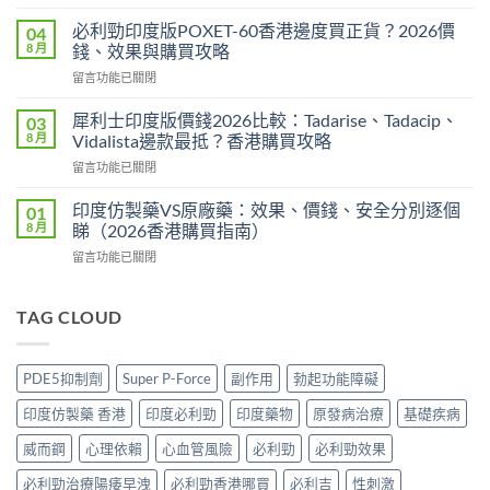
〈必
版
利
Levitra
必利勁印度版POXET-60香港邊度買正貨？2026價
04
吉
邊
8 月
錢、效果與購買攻略
Super
度
在
留言功能已關閉
P-
買
〈必
Force
正
利
藍
犀利士印度版價錢2026比較：Tadarise、Tadacip、
03
貨？
勁
P
8 月
Vidalista邊款最抵？香港購買攻略
2026
印
香
價
在
留言功能已關閉
度
港
錢、
〈犀
版
邊
效
利
POXET-
印度仿製藥VS原廠藥：效果、價錢、安全分別逐個
01
度
果
士
60
8 月
睇（2026香港購買指南）
買
與
印
香
正
購
在
留言功能已關閉
度
港
貨？
買
〈印
版
邊
2026
攻
度
價
度
雙
略〉
仿
TAG CLOUD
錢
買
效
中
製
2026
正
偉
藥
比
貨？
哥
VS
較：
2026
PDE5抑制劑
Super P-Force
副作用
勃起功能障礙
價
原
Tadarise、
價
錢、
廠
Tadacip、
錢、
印度仿製藥 香港
印度必利勁
印度藥物
原發病治療
基礎疾病
效
藥：
Vidalista
效
果
效
邊
威而鋼
心理依賴
心血管風險
必利勁
必利勁效果
果
與
果、
款
與
購
價
必利勁治療陽痿早洩
必利勁香港哪買
必利吉
性刺激
最
購
買