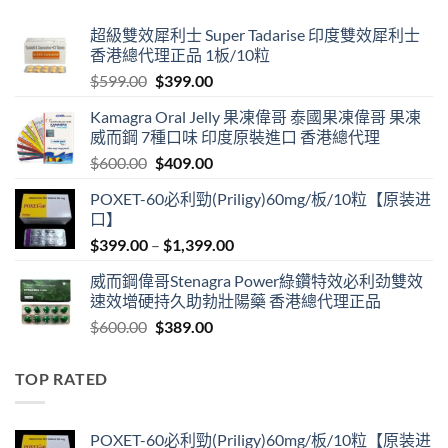
$1,999.00
超級雙效犀利士 Super Tadarise 印度雙效犀利士
香港總代理正品 1板/10粒
Original
Current
$
599.00
$
399.00
price
price
Kamagra Oral Jelly 果凍偉哥 泰國果凍偉哥 果凍
was:
is:
威而鋼 7種口味 印度原裝進口 香港總代理
$599.00.
$399.00.
Original
Current
$
600.00
$
409.00
price
price
POXET-60必利勁(Priligy)60mg/板/10粒【原装进
was:
is:
口】
$600.00.
$409.00.
Price
$
399.00
–
$
1,399.00
range:
威而鋼偉哥Stenagra Power綠鑽特效必利劲雙效
$399.00
速效增硬持久助勃壯陽藥 香港總代理正品
through
Original
Current
$
600.00
$
389.00
$1,399.00
price
price
was:
is:
TOP RATED
$600.00.
$389.00.
POXET-60必利勁(Priligy)60mg/板/10粒【原装进