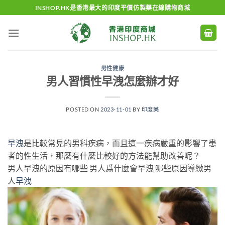
Skip
INSHOP.HK是香港最大的印度平價仿製藥在線購物商城
to
content
男性健康
男人習慣性早洩怎麼辦才好
POSTED ON
2023-11-01
BY
印度藥
早洩
是比較常見的男科疾病，而且這一疾病嚴重的影響了患
者的性生活，那麼有什麼比較好的方法能幫助改善呢？
男人早洩的原因有哪些 男人爲什麼會早洩 哪些原因導緻男
人
早洩