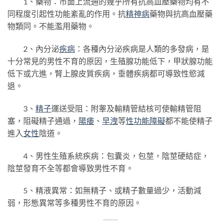
1、藥物：市面上流通的幾乎所有抗高血壓藥物均有不
同程度引起性功能紊亂的作用。抗
精神病
藥物與抗高血壓藥
物類同。不能濫用藥物。
2、內分泌
疾病
：各種內分泌疾病是人類的多發病，是
十分常見的男性不育的原因，生殖腺功能低下，甲狀腺功能
低下或亢進，腎上腺皮質疾病，垂體疾病都可導致性慾減
退。
3、
精子
運送受阻：附睾及輸精管結核可使輸精管阻
塞，阻礙精子通過，
陽痿
、
早洩
等
性功能障礙
都不能使精子
進入
女性
陰道。
4、男性生殖系統疾病：包囊炎，包莖，陰莖硬結症，
陰莖發育不全等都會導致男性不育。
5、精液異常：如無精子、或精子數量過少，活動減
弱，形態異常等多種男性不育的原因。