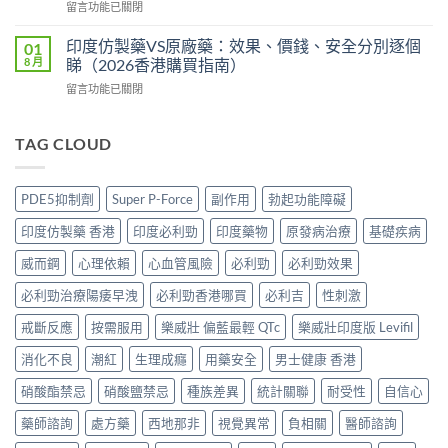
在
留言功能已關閉
度
港
錢、
〈犀
版
邊
效
利
POXET-
印度仿製藥VS原廠藥：效果、價錢、安全分別逐個
01
度
果
士
60
8 月
睇（2026香港購買指南）
買
與
印
香
正
購
在
留言功能已關閉
度
港
貨？
買
〈印
版
邊
2026
攻
度
價
度
雙
略〉
仿
TAG CLOUD
錢
買
效
中
製
2026
正
偉
藥
比
貨？
哥
VS
較：
2026
PDE5抑制劑
Super P-Force
副作用
勃起功能障礙
價
原
Tadarise、
價
錢、
廠
Tadacip、
錢、
印度仿製藥 香港
印度必利勁
印度藥物
原發病治療
基礎疾病
效
藥：
Vidalista
效
果
效
邊
威而鋼
心理依賴
心血管風險
必利勁
必利勁效果
果
與
果、
款
與
購
價
必利勁治療陽痿早洩
必利勁香港哪買
必利吉
性刺激
最
購
買
錢、
抵？
買
攻
安
戒斷反應
按需服用
樂威壯 偏藍最輕 QTc
樂威壯印度版 Levifil
香
攻
略〉
全
港
略〉
中
消化不良
潮紅
生理成癮
用藥安全
男士健康 香港
分
購
中
別
買
硝酸酯禁忌
硝酸鹽禁忌
種族差異
統計關聯
耐受性
自信心
逐
攻
個
略〉
藥師諮詢
處方藥
西地那非
視覺異常
負相關
醫師諮詢
睇
中
（2026