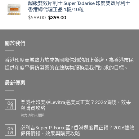
超級雙效犀利士 Super Tadarise 印度雙效犀利士
香港總代理正品 1板/10粒
Original
Current
$
599.00
$
399.00
price
price
was:
is:
$599.00.
$399.00.
關於我們
香港印度商城致力於成為國際信賴的網上藥店，為香港市民
提供印度平價仿製藥的在線購物服務是我們追求的目標。
最新優惠
樂威壯印度版Levitra邊度買正貨？2026價錢、效果
06
8 月
與購買攻略
在
留言功能已關閉
〈樂
威
必利吉Super P-Force藍P香港邊度買正貨？2026雙效
05
壯
8 月
偉哥價錢、效果與購買攻略
印