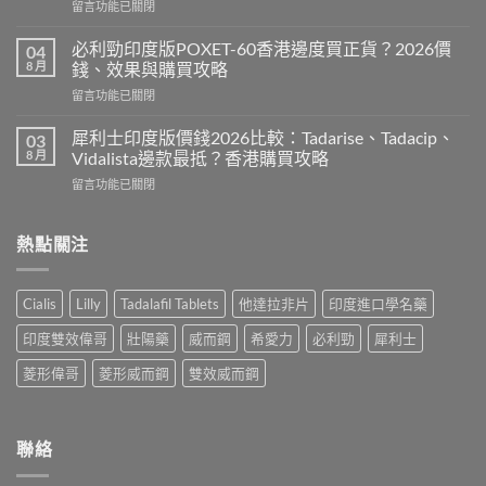
在
留言功能已關閉
度
〈必
版
利
Levitra
必利勁印度版POXET-60香港邊度買正貨？2026價
04
吉
邊
8 月
錢、效果與購買攻略
Super
度
在
留言功能已關閉
P-
買
〈必
Force
正
利
藍
犀利士印度版價錢2026比較：Tadarise、Tadacip、
03
貨？
勁
P
8 月
Vidalista邊款最抵？香港購買攻略
2026
印
香
價
在
留言功能已關閉
度
港
錢、
〈犀
版
邊
效
利
POXET-
度
果
士
熱點關注
60
買
與
印
香
正
購
度
港
貨？
買
版
邊
2026
Cialis
Lilly
Tadalafil Tablets
他達拉非片
印度進口學名藥
攻
價
度
雙
略〉
錢
買
效
印度雙效偉哥
壯陽藥
威而鋼
希愛力
必利勁
犀利士
中
2026
正
偉
比
貨？
菱形偉哥
菱形威而鋼
雙效威而鋼
哥
較：
2026
價
Tadarise、
價
錢、
Tadacip、
錢、
效
Vidalista
效
聯絡
果
邊
果
與
款
與
購