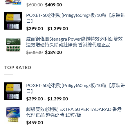
Original
Current
$
600.00
$
409.00
price
price
POXET-60必利勁(Priligy)60mg/板/10粒【原装进
was:
is:
口】
$600.00.
$409.00.
Price
$
399.00
–
$
1,399.00
range:
威而鋼偉哥Stenagra Power綠鑽特效必利劲雙效
$399.00
速效增硬持久助勃壯陽藥 香港總代理正品
through
Original
Current
$
600.00
$
389.00
$1,399.00
price
price
was:
is:
TOP RATED
$600.00.
$389.00.
POXET-60必利勁(Priligy)60mg/板/10粒【原装进
口】
Price
$
399.00
–
$
1,399.00
range:
超級雙效必利勁 EXTRA SUPER TADARAD 香港
$399.00
代理正品 超強延時 10粒/板
through
$
459.00
$1,399.00