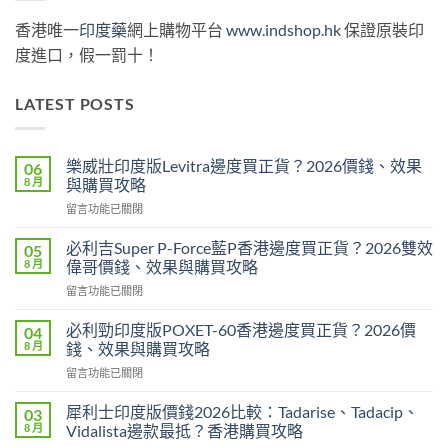
香港唯一
印度藥
網上購物平台
www.indshop.hk
保證原裝印
度進口，假一罰十！
LATEST POSTS
樂威壯印度版Levitra邊度買正貨？2026價錢、效果
06
8 月
與購買攻略
在
留言功能已關閉
〈樂
威
必利吉Super P-Force藍P香港邊度買正貨？2026雙效
05
壯
8 月
偉哥價錢、效果與購買攻略
印
在
留言功能已關閉
度
〈必
版
利
Levitra
必利勁印度版POXET-60香港邊度買正貨？2026價
04
吉
邊
8 月
錢、效果與購買攻略
Super
度
在
留言功能已關閉
P-
買
〈必
Force
正
利
藍
犀利士印度版價錢2026比較：Tadarise、Tadacip、
03
貨？
勁
P
8 月
Vidalista邊款最抵？香港購買攻略
2026
印
香
價