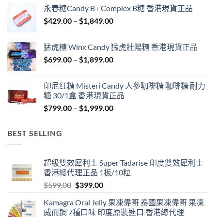
$549.00
永春糖Candy B+ Complex B糖 香港現貨正品
through
Price
$
429.00
–
$
1,849.00
$1,999.00
range:
$429.00
猛虎糖 Winx Candy 猛虎壯陽糖 香港現貨正品
through
Price
$
699.00
–
$
1,899.00
$1,849.00
range:
$699.00
印尼红糖 Misteri Candy 人參咖啡糖 咖啡糖 耐力
through
糖 30/1盒 香港現貨正品
$1,899.00
Price
$
799.00
–
$
1,999.00
range:
$799.00
BEST SELLING
through
$1,999.00
超級雙效犀利士 Super Tadarise 印度雙效犀利士
香港總代理正品 1板/10粒
Original
Current
$
599.00
$
399.00
price
price
Kamagra Oral Jelly 果凍偉哥 泰國果凍偉哥 果凍
was:
is:
威而鋼 7種口味 印度原裝進口 香港總代理
$599.00.
$399.00.