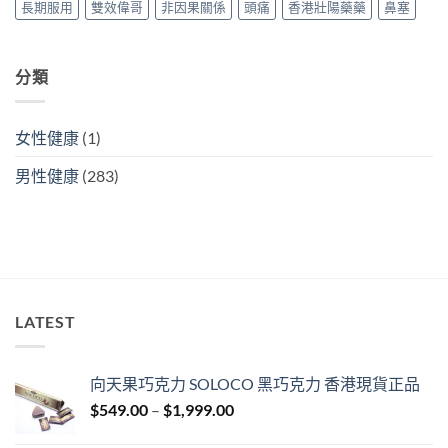
長期服用
雙效偉哥
非因果關係
頭痛
香港壯陽藥藥
鼻塞
香
港
購
買
分類
指
南）〉
中
女性健康
(1)
男性健康
(283)
LATEST
向天果巧克力 SOLOCO 黑巧克力 香港現貨正品
Price
$
549.00
–
$
1,999.00
range: