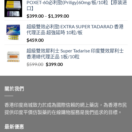
POXET-60必利勁(Priligy)60mg/板/10粒【原装进
口】
Price
$
399.00
–
$
1,399.00
range:
超級雙效必利勁 EXTRA SUPER TADARAD 香港
$399.00
代理正品 超強延時 10粒/板
through
$
459.00
$1,399.00
超級雙效犀利士 Super Tadarise 印度雙效犀利士
香港總代理正品 1板/10粒
Original
Current
$
599.00
$
399.00
price
price
was:
is:
$599.00.
$399.00.
關於我們
香港印度商城致力於成為國際信賴的網上藥店，為香港市民
提供印度平價仿製藥的在線購物服務是我們追求的目標。
最新優惠