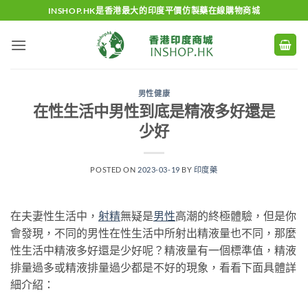
Skip
INSHOP.HK是香港最大的印度平價仿製藥在線購物商城
to
content
男性健康
在性生活中男性到底是精液多好還是
少好
POSTED ON
2023-03-19
BY
印度藥
在夫妻性生活中，
射精
無疑是
男性
高潮的終極體驗，但是你
會發現，不同的男性在性生活中所射出精液量也不同，那麼
性生活中精液多好還是少好呢？精液量有一個標準值，精液
排量過多或精液排量過少都是不好的現象，看看下面具體詳
細介紹：