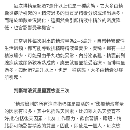
每次排精量超過7毫升以上也是一種病態。它大多由精
囊炎症所引起的。精液過多的實質是精漿分泌或滲出過多，
而精於總數並沒變化，這顯然會引起精液中精於的密度降
低，也會影響受孕機會。
正常男性每次射出的精液量為2—6毫升。自慰頻繁或性
生活過頻，都可能導致排精時精液量變少、變稀。還有一些
精液過少，可能是由睾丸功能異常、內分泌紊亂、精囊前列
腺疾病或尿道狹窄造成的，應去就醫並接受治療。而排精量
過多，如超過7毫升以上，也是一種病態，大多由精囊炎症
所引起。
判斷精液質量需要檢查三次
“精液檢測的所有這些指標都是靈活的。”影響精液質量
的因素有很多，其中包括先天因素，比如睾丸先天發育不
好;也包括後天因素，比如工作壓力、飲食習慣、睡眠、情
緒都可能影響精液的質量。因此，即使是一個人，每次檢