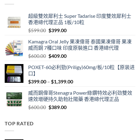
$1,999.00
超級雙效犀利士 Super Tadarise 印度雙效犀利士
香港總代理正品 1板/10粒
Original
Current
$
599.00
$
399.00
price
price
Kamagra Oral Jelly 果凍偉哥 泰國果凍偉哥 果凍
was:
is:
威而鋼 7種口味 印度原裝進口 香港總代理
$599.00.
$399.00.
Original
Current
$
600.00
$
409.00
price
price
POXET-60必利勁(Priligy)60mg/板/10粒【原装进
was:
is:
口】
$600.00.
$409.00.
Price
$
399.00
–
$
1,399.00
range:
威而鋼偉哥Stenagra Power綠鑽特效必利劲雙效
$399.00
速效增硬持久助勃壯陽藥 香港總代理正品
through
Original
Current
$
600.00
$
389.00
$1,399.00
price
price
was:
is:
TOP RATED
$600.00.
$389.00.