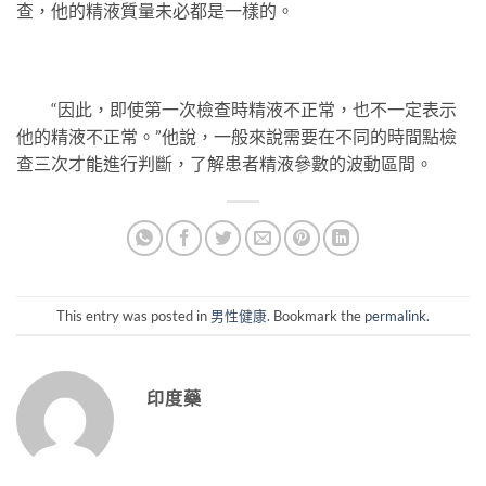
查，他的精液質量未必都是一樣的。
“因此，即使第一次檢查時精液不正常，也不一定表示
他的精液不正常。”他說，一般來說需要在不同的時間點檢
查三次才能進行判斷，了解患者精液參數的波動區間。
This entry was posted in
男性健康
. Bookmark the
permalink
.
印度藥