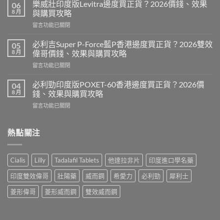
度
樂威壯印度版Levitra邊度買正貨？2026價錢、效果
06
壯
8 月
與購買攻略
陽
在
留言功能已關閉
藥
〈樂
香
威
港
必利吉Super P-Force藍P香港邊度買正貨？2026雙效
05
壯
邊
8 月
偉哥價錢、效果與購買攻略
印
度
在
留言功能已關閉
度
買
〈必
版
最
利
Levitra
必利勁印度版POXET-60香港邊度買正貨？2026價
04
安
吉
邊
8 月
錢、效果與購買攻略
全？
Super
度
2026
在
留言功能已關閉
P-
買
網
〈必
Force
正
購
利
藍
貨？
攻
勁
熱點關注
P
2026
略：
印
香
價
貨
度
港
錢、
到
版
邊
效
Cialis
Lilly
Tadalafil Tablets
他達拉非片
印度進口學名藥
付
POXET-
度
果
款
60
買
與
印度雙效偉哥
壯陽藥
威而鋼
希愛力
必利勁
犀利士
點
香
正
購
揀
港
貨？
菱形偉哥
菱形威而鋼
雙效威而鋼
買
＋
邊
2026
攻
3
度
雙
略〉
招
買
效
中
辨