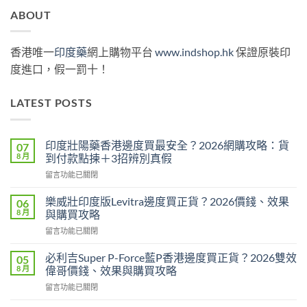
ABOUT
香港唯一
印度藥
網上購物平台
www.indshop.hk
保證原裝印
度進口，假一罰十！
LATEST POSTS
印度壯陽藥香港邊度買最安全？2026網購攻略：貨
07
8 月
到付款點揀＋3招辨別真假
在
留言功能已關閉
〈印
度
樂威壯印度版Levitra邊度買正貨？2026價錢、效果
06
壯
8 月
與購買攻略
陽
在
留言功能已關閉
藥
〈樂
香
威
港
必利吉Super P-Force藍P香港邊度買正貨？2026雙效
05
壯
邊
8 月
偉哥價錢、效果與購買攻略
印
度
在
留言功能已關閉
度
買
〈必
版
最