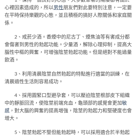
心裡因素造成的，所以
男性
朋友們對此要特別注意，一定要
在平時保持樂觀的心態，並且積極的搞好人際關係和家庭關
係。
2、戒菸少酒。香煙中的尼古丁、煙焦油等有害成分都
會傷害到男性的勃起功能。少量酒，解除心理抑制，提高大
腦性中樞的興奮，可增強陰莖勃起功能。但是絕對不能過量
飲酒。
3、利用清晨陰莖自然勃起的特點進行適當的訓練，在
清晨過性生活則容易成功。
4、採用圓緊口型避孕套，可以壓迫陰莖根部皮下組織
中的靜脈回流，使陰莖前端充血，龜頭部的感覺會更加
敏
感
，對大腦的興奮的提高增強，陰莖的勃起力和堅硬度也會
增大。
5、陰莖勃起不堅但能勃起時，可以採用適合於半勃起