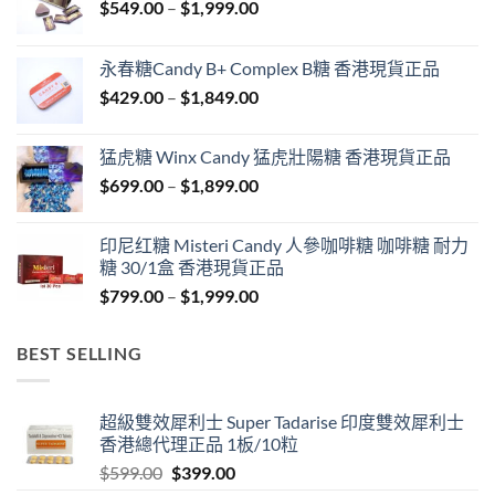
Price
$
549.00
–
$
1,999.00
range:
$549.00
永春糖Candy B+ Complex B糖 香港現貨正品
through
Price
$
429.00
–
$
1,849.00
$1,999.00
range:
$429.00
猛虎糖 Winx Candy 猛虎壯陽糖 香港現貨正品
through
Price
$
699.00
–
$
1,899.00
$1,849.00
range:
$699.00
印尼红糖 Misteri Candy 人參咖啡糖 咖啡糖 耐力
through
糖 30/1盒 香港現貨正品
$1,899.00
Price
$
799.00
–
$
1,999.00
range:
$799.00
BEST SELLING
through
$1,999.00
超級雙效犀利士 Super Tadarise 印度雙效犀利士
香港總代理正品 1板/10粒
Original
Current
$
599.00
$
399.00
price
price