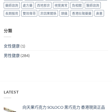
香
攻
略〉
藥師諮詢
處方藥
西地那非
視覺異常
負相關
醫師諮詢
港
略〉
中
購
中
長期服用
雙效偉哥
非因果關係
頭痛
香港壯陽藥藥
鼻塞
買
攻
略〉
中
分類
女性健康
(1)
男性健康
(284)
LATEST
向天果巧克力 SOLOCO 黑巧克力 香港現貨正品