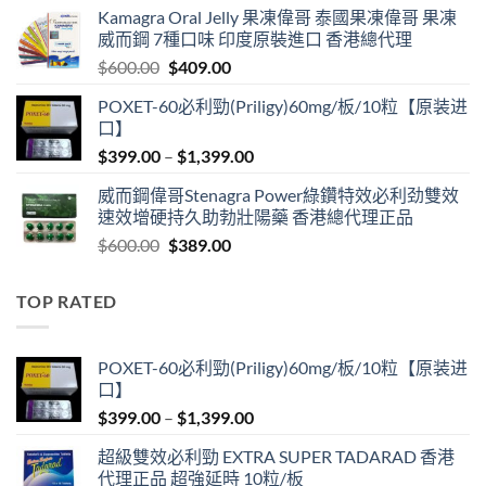
Kamagra Oral Jelly 果凍偉哥 泰國果凍偉哥 果凍
was:
is:
威而鋼 7種口味 印度原裝進口 香港總代理
$599.00.
$399.00.
Original
Current
$
600.00
$
409.00
price
price
POXET-60必利勁(Priligy)60mg/板/10粒【原装进
was:
is:
口】
$600.00.
$409.00.
Price
$
399.00
–
$
1,399.00
range:
威而鋼偉哥Stenagra Power綠鑽特效必利劲雙效
$399.00
速效增硬持久助勃壯陽藥 香港總代理正品
through
Original
Current
$
600.00
$
389.00
$1,399.00
price
price
was:
is:
TOP RATED
$600.00.
$389.00.
POXET-60必利勁(Priligy)60mg/板/10粒【原装进
口】
Price
$
399.00
–
$
1,399.00
range:
超級雙效必利勁 EXTRA SUPER TADARAD 香港
$399.00
代理正品 超強延時 10粒/板
through