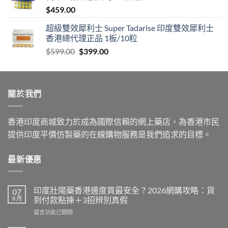
$
459.00
$1,399.00
超級雙效犀利士 Super Tadarise 印度雙效犀利士
香港總代理正品 1板/10粒
Original
Current
$
599.00
$
399.00
price
price
was:
is:
$599.00.
$399.00.
關於我們
香港印度商城致力於成為國際信賴的網上藥店，為香港市民
提供印度平價仿製藥的在線購物服務是我們追求的目標。
最新優惠
印度壯陽藥香港邊度買最安全？2026網購攻略：貨
07
8 月
到付款點揀＋3招辨別真假
在
留言功能已關閉
〈印