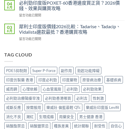
利
Levitra
必利勁印度版POXET-60香港邊度買正貨？2026價
04
安
吉
邊
8 月
錢、效果與購買攻略
全？
Super
度
2026
在
留言功能已關閉
P-
買
網
〈必
Force
正
購
利
藍
犀利士印度版價錢2026比較：Tadarise、Tadacip、
03
貨？
攻
勁
P
8 月
Vidalista邊款最抵？香港購買攻略
2026
略：
印
香
價
貨
在
留言功能已關閉
度
港
錢、
到
〈犀
版
邊
效
付
利
POXET-
度
果
款
士
TAG CLOUD
60
買
與
點
印
香
正
購
揀
度
港
貨？
買
＋
版
邊
2026
PDE5抑制劑
Super P-Force
副作用
勃起功能障礙
攻
3
價
度
雙
略〉
招
錢
買
效
印度仿製藥 香港
印度必利勁
印度藥物
原發病治療
基礎疾病
中
辨
2026
正
偉
別
比
貨？
威而鋼
心理依賴
心血管風險
必利勁
必利勁效果
哥
真
較：
2026
價
假〉
Tadarise、
必利勁治療陽痿早洩
必利勁香港哪買
必利吉
性刺激
價
錢、
中
Tadacip、
錢、
效
Vidalista
戒斷反應
按需服用
樂威壯 偏藍最輕 QTc
樂威壯印度版 Levifil
效
果
邊
果
與
消化不良
潮紅
生理成癮
用藥安全
男士健康 香港
款
與
購
最
購
買
硝酸酯禁忌
硝酸鹽禁忌
種族差異
統計關聯
耐受性
自信心
抵？
買
攻