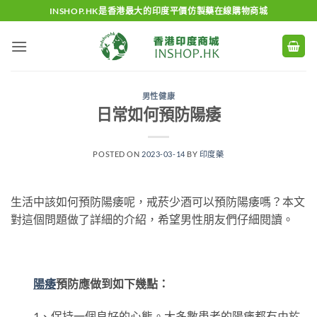
Skip
INSHOP.HK是香港最大的印度平價仿製藥在線購物商城
to
content
男性健康
日常如何預防陽痿
POSTED ON
2023-03-14
BY
印度藥
生活中該如何預防陽痿呢，戒菸少酒可以預防陽痿嗎？本文
對這個問題做了詳細的介紹，希望男性朋友們仔細閱讀。
陽痿
預防應做到如下幾點：
1、保持一個良好的心態。大多數患者的陽痿都有由於