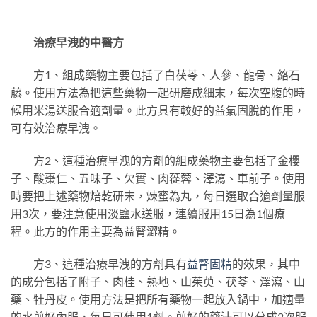
治療早洩的中醫方
方1、組成藥物主要包括了白茯苓、人參、龍骨、絡石
藤。使用方法為把這些藥物一起研磨成細末，每次空腹的時
候用米湯送服合適劑量。此方具有較好的益氣固脫的作用，
可有效治療早洩。
方2、這種治療早洩的方劑的組成藥物主要包括了金櫻
子、酸棗仁、五味子、欠實、肉蓯蓉、澤瀉、車前子。使用
時要把上述藥物焙乾研末，煉蜜為丸，每日選取合適劑量服
用3次，要注意使用淡鹽水送服，連續服用15日為1個療
程。此方的作用主要為益腎澀精。
方3、這種治療早洩的方劑具有
益腎固精
的效果，其中
的成分包括了附子、肉桂、熟地、山茱萸、茯苓、澤瀉、山
藥、牡丹皮。使用方法是把所有藥物一起放入鍋中，加適量
的水煎好內服，每日可使用1劑。煎好的藥汁可以分成2次服