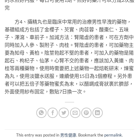
完
方4、攝精丸也是臨床中常用的治療男性早洩的藥物，
基礎組成方包括了金櫻子、芡實、肉蓯蓉、酸棗仁、五味
子、澤瀉、車前子。加減方法：腎陽虛的患者，可在方劑中
同時加入人參、製附子、肉桂。腎陰虛的患者，可加藥物主
要為知母、黃柏。陰莖勃起不堅的患者，可加入的藥物是陽
起石、枸杞子、仙茅。心腎不交的患者，應該加入黃連、肉
桂等兩種藥物。使用時需要把上述藥物一起焙乾研末，煉蜜
為丸，使用淡鹽水送服，連續使用15日為1個療程。另外患
者可以把五倍子等藥物蜜炙為末，以醋調成膏狀裹於臍部，
外面使用紗布固定，敷貼7日換一次。
This entry was posted in
男性健康
. Bookmark the
permalink
.