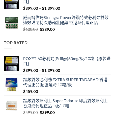
口】
$600.00.
$409.00.
Price
$
399.00
–
$
1,399.00
range:
威而鋼偉哥Stenagra Power綠鑽特效必利劲雙效
$399.00
速效增硬持久助勃壯陽藥 香港總代理正品
through
Original
Current
$
600.00
$
389.00
$1,399.00
price
price
was:
is:
TOP RATED
$600.00.
$389.00.
POXET-60必利勁(Priligy)60mg/板/10粒【原装进
口】
Price
$
399.00
–
$
1,399.00
range:
超級雙效必利勁 EXTRA SUPER TADARAD 香港
$399.00
代理正品 超強延時 10粒/板
through
$
459.00
$1,399.00
超級雙效犀利士 Super Tadarise 印度雙效犀利士
香港總代理正品 1板/10粒
Original
Current
$
599.00
$
399.00