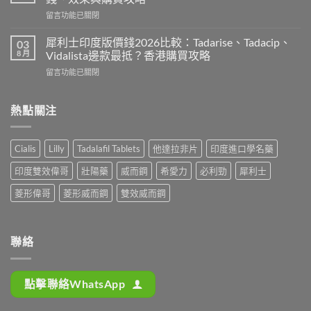
Super
度
在
留言功能已關閉
P-
買
〈必
Force
正
利
藍
犀利士印度版價錢2026比較：Tadarise、Tadacip、
03
貨？
勁
P
8 月
Vidalista邊款最抵？香港購買攻略
2026
印
香
價
在
留言功能已關閉
度
港
錢、
〈犀
版
邊
效
利
POXET-
度
果
士
熱點關注
60
買
與
印
香
正
購
度
港
貨？
買
版
邊
2026
Cialis
Lilly
Tadalafil Tablets
他達拉非片
印度進口學名藥
攻
價
度
雙
略〉
錢
買
效
印度雙效偉哥
壯陽藥
威而鋼
希愛力
必利勁
犀利士
中
2026
正
偉
比
貨？
菱形偉哥
菱形威而鋼
雙效威而鋼
哥
較：
2026
價
Tadarise、
價
錢、
Tadacip、
錢、
效
Vidalista
效
聯絡
果
邊
果
與
款
與
購
最
購
買
點擊聯絡WhatsApp
抵？
買
攻
香
攻
略〉
港
略〉