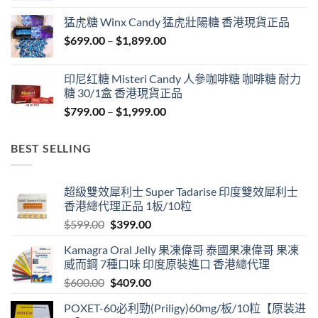
$429.00
猛虎糖 Winx Candy 猛虎壯陽糖 香港現貨正品
through
Price
$
699.00
–
$
1,899.00
$1,849.00
range:
$699.00
印尼红糖 Misteri Candy 人參咖啡糖 咖啡糖 耐力
through
糖 30/1盒 香港現貨正品
$1,899.00
Price
$
799.00
–
$
1,999.00
range:
$799.00
BEST SELLING
through
$1,999.00
超級雙效犀利士 Super Tadarise 印度雙效犀利士
香港總代理正品 1板/10粒
Original
Current
$
599.00
$
399.00
price
price
Kamagra Oral Jelly 果凍偉哥 泰國果凍偉哥 果凍
was:
is:
威而鋼 7種口味 印度原裝進口 香港總代理
$599.00.
$399.00.
Original
Current
$
600.00
$
409.00
price
price
POXET-60必利勁(Priligy)60mg/板/10粒【原装进
was:
is: