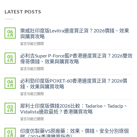
LATEST POSTS
樂威壯印度版Levitra邊度買正貨？2026價錢、效果
06
8 月
與購買攻略
在
留言功能已關閉
〈樂
威
必利吉Super P-Force藍P香港邊度買正貨？2026雙效
05
壯
8 月
偉哥價錢、效果與購買攻略
印
在
留言功能已關閉
度
〈必
版
利
Levitra
必利勁印度版POXET-60香港邊度買正貨？2026價
04
吉
邊
8 月
錢、效果與購買攻略
Super
度
在
留言功能已關閉
P-
買
〈必
Force
正
利
藍
犀利士印度版價錢2026比較：Tadarise、Tadacip、
03
貨？
勁
P
8 月
Vidalista邊款最抵？香港購買攻略
2026
印
香
價
在
留言功能已關閉
度
港
錢、
〈犀
版
邊
效
利
POXET-
印度仿製藥VS原廠藥：效果、價錢、安全分別逐個
01
度
果
士
60
8 月
睇（2026香港購買指南）
買
與