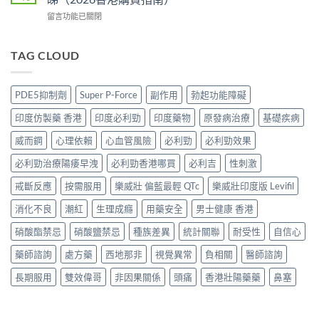
印
香
正
購
在
留言功能已關閉
度
港
貨？
買
〈印
版
邊
2026
攻
度
價
度
雙
略〉
仿
TAG CLOUD
錢
買
效
中
製
2026
正
偉
藥
比
貨？
哥
VS
較：
2026
PDE5抑制劑
Super P-Force
副作用
勃起功能障礙
價
原
Tadarise、
價
錢、
廠
Tadacip、
錢、
印度仿製藥 香港
印度必利勁
印度藥物
原發病治療
基礎疾病
效
藥：
Vidalista
效
果
效
邊
威而鋼
心理依賴
心血管風險
必利勁
必利勁效果
果
與
果、
款
與
購
價
必利勁治療陽痿早洩
必利勁香港哪買
必利吉
性刺激
最
購
買
錢、
抵？
買
攻
安
戒斷反應
按需服用
樂威壯 偏藍最輕 QTc
樂威壯印度版 Levifil
香
攻
略〉
全
港
略〉
中
消化不良
潮紅
生理成癮
用藥安全
男士健康 香港
分
購
中
別
買
硝酸酯禁忌
硝酸鹽禁忌
種族差異
統計關聯
耐受性
自信心
逐
攻
個
略〉
藥師諮詢
處方藥
西地那非
視覺異常
負相關
醫師諮詢
睇
中
（2026
長期服用
雙效偉哥
非因果關係
頭痛
香港壯陽藥藥
鼻塞
香
港
購
買