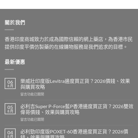
price
price
was:
is:
$599.00.
$399.00.
關於我們
香港印度商城致力於成為國際信賴的網上藥店，為香港市民
提供印度平價仿製藥的在線購物服務是我們追求的目標。
最新優惠
樂威壯印度版Levitra邊度買正貨？2026價錢、效果
06
8 月
與購買攻略
在
留言功能已關閉
〈樂
威
必利吉Super P-Force藍P香港邊度買正貨？2026雙效
05
壯
8 月
偉哥價錢、效果與購買攻略
印
在
留言功能已關閉
度
〈必
版
利
Levitra
必利勁印度版POXET-60香港邊度買正貨？2026價
04
吉
邊
8 月
錢、效果與購買攻略