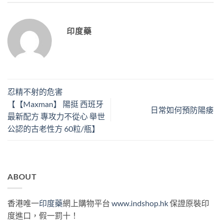
印度藥
忍精不射的危害
【【Maxman】 陽挺 西班牙
日常如何預防陽痿
最新配方 專攻力不從心 舉世
公認的古老性方 60粒/瓶】
ABOUT
香港唯一
印度藥
網上購物平台
www.indshop.hk
保證原裝印
度進口，假一罰十！