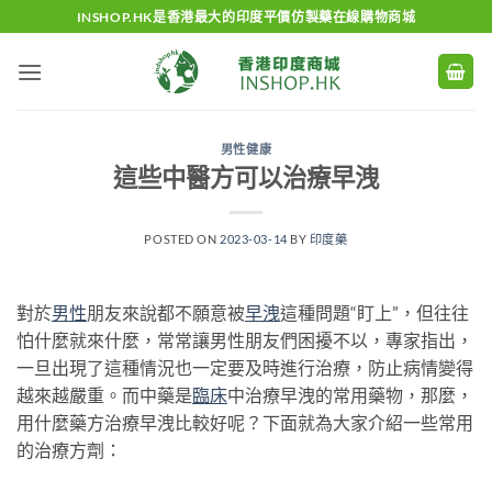
Skip
INSHOP.HK是香港最大的印度平價仿製藥在線購物商城
to
content
男性健康
這些中醫方可以治療早洩
POSTED ON
2023-03-14
BY
印度藥
對於
男性
朋友來說都不願意被
早洩
這種問題“盯上”，但往往
怕什麼就來什麼，常常讓男性朋友們困擾不以，專家指出，
一旦出現了這種情況也一定要及時進行治療，防止病情變得
越來越嚴重。而中藥是
臨床
中治療早洩的常用藥物，那麼，
用什麼藥方治療早洩比較好呢？下面就為大家介紹一些常用
的治療方劑：