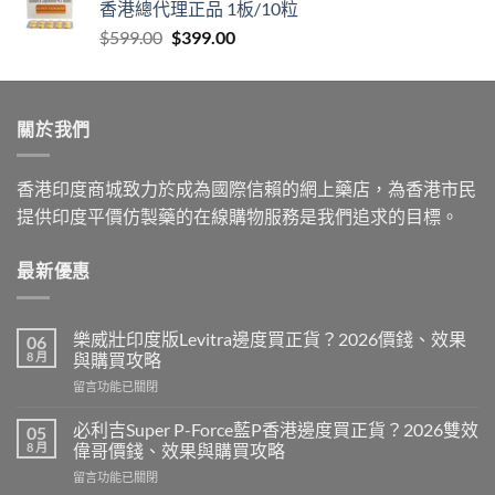
香港總代理正品 1板/10粒
Original
Current
$
599.00
$
399.00
price
price
was:
is:
$599.00.
$399.00.
關於我們
香港印度商城致力於成為國際信賴的網上藥店，為香港市民
提供印度平價仿製藥的在線購物服務是我們追求的目標。
最新優惠
樂威壯印度版Levitra邊度買正貨？2026價錢、效果
06
8 月
與購買攻略
在
留言功能已關閉
〈樂
威
必利吉Super P-Force藍P香港邊度買正貨？2026雙效
05
壯
8 月
偉哥價錢、效果與購買攻略
印
在
留言功能已關閉
度
〈必