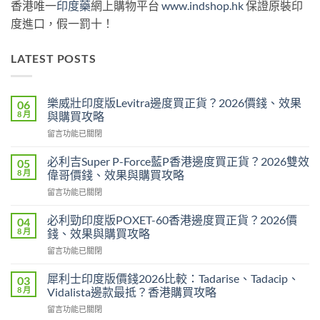
香港唯一
印度藥
網上購物平台
www.indshop.hk
保證原裝印
度進口，假一罰十！
LATEST POSTS
樂威壯印度版Levitra邊度買正貨？2026價錢、效果
06
8 月
與購買攻略
在
留言功能已關閉
〈樂
威
必利吉Super P-Force藍P香港邊度買正貨？2026雙效
05
壯
8 月
偉哥價錢、效果與購買攻略
印
在
留言功能已關閉
度
〈必
版
利
Levitra
必利勁印度版POXET-60香港邊度買正貨？2026價
04
吉
邊
8 月
錢、效果與購買攻略
Super
度
在
留言功能已關閉
P-
買
〈必
Force
正
利
藍
犀利士印度版價錢2026比較：Tadarise、Tadacip、
03
貨？
勁
P
8 月
Vidalista邊款最抵？香港購買攻略
2026
印
香
價
在
留言功能已關閉
度
港
錢、