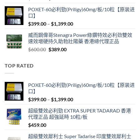
price
price
POXET-60必利勁(Priligy)60mg/板/10粒【原装进
was:
is:
口】
$600.00.
$409.00.
Price
$
399.00
–
$
1,399.00
range:
威而鋼偉哥Stenagra Power綠鑽特效必利劲雙效
$399.00
速效增硬持久助勃壯陽藥 香港總代理正品
through
Original
Current
$
600.00
$
389.00
$1,399.00
price
price
was:
is:
TOP RATED
$600.00.
$389.00.
POXET-60必利勁(Priligy)60mg/板/10粒【原装进
口】
Price
$
399.00
–
$
1,399.00
range:
超級雙效必利勁 EXTRA SUPER TADARAD 香港
$399.00
代理正品 超強延時 10粒/板
through
$
459.00
$1,399.00
超級雙效犀利士 Super Tadarise 印度雙效犀利士