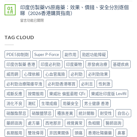
〈犀
版
邊
效
利
POXET-
印度仿製藥VS原廠藥：效果、價錢、安全分別逐個
01
度
果
士
60
8 月
睇（2026香港購買指南）
買
與
印
香
正
購
在
留言功能已關閉
度
港
貨？
買
〈印
版
邊
2026
攻
度
價
度
雙
略〉
仿
TAG CLOUD
錢
買
效
中
製
2026
正
偉
藥
比
貨？
哥
VS
較：
2026
PDE5抑制劑
Super P-Force
副作用
勃起功能障礙
價
原
Tadarise、
價
錢、
廠
Tadacip、
錢、
印度仿製藥 香港
印度必利勁
印度藥物
原發病治療
基礎疾病
效
藥：
Vidalista
效
果
效
邊
威而鋼
心理依賴
心血管風險
必利勁
必利勁效果
果
與
果、
款
與
購
價
必利勁治療陽痿早洩
必利勁香港哪買
必利吉
性刺激
最
購
買
錢、
抵？
買
攻
安
戒斷反應
按需服用
樂威壯 偏藍最輕 QTc
樂威壯印度版 Levifil
香
攻
略〉
全
港
略〉
中
消化不良
潮紅
生理成癮
用藥安全
男士健康 香港
分
購
中
別
買
硝酸酯禁忌
硝酸鹽禁忌
種族差異
統計關聯
耐受性
自信心
逐
攻
個
略〉
藥師諮詢
處方藥
西地那非
視覺異常
負相關
醫師諮詢
睇
中
（2026
長期服用
雙效偉哥
非因果關係
頭痛
香港壯陽藥藥
鼻塞
香