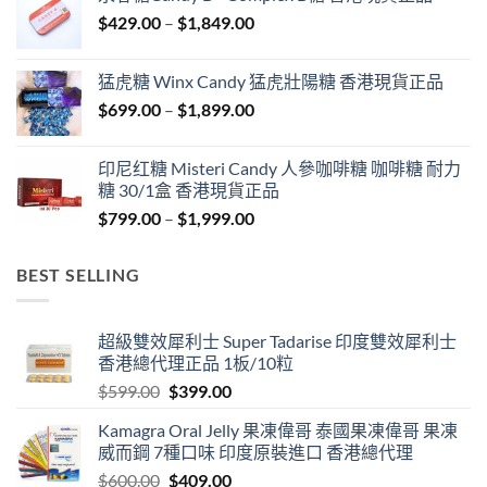
through
Price
$
429.00
–
$
1,849.00
$1,999.00
range:
$429.00
猛虎糖 Winx Candy 猛虎壯陽糖 香港現貨正品
through
Price
$
699.00
–
$
1,899.00
$1,849.00
range:
$699.00
印尼红糖 Misteri Candy 人參咖啡糖 咖啡糖 耐力
through
糖 30/1盒 香港現貨正品
$1,899.00
Price
$
799.00
–
$
1,999.00
range:
$799.00
BEST SELLING
through
$1,999.00
超級雙效犀利士 Super Tadarise 印度雙效犀利士
香港總代理正品 1板/10粒
Original
Current
$
599.00
$
399.00
price
price
Kamagra Oral Jelly 果凍偉哥 泰國果凍偉哥 果凍
was:
is:
威而鋼 7種口味 印度原裝進口 香港總代理
$599.00.
$399.00.
Original
Current
$
600.00
$
409.00