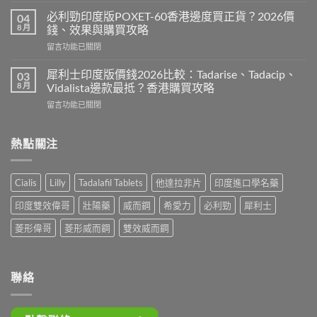
版
利
Levitra
必利勁印度版POXET-60香港邊度買正貨？2026價
04
吉
邊
8 月
錢、效果與購買攻略
Super
度
在
留言功能已關閉
P-
買
〈必
Force
正
利
藍
犀利士印度版價錢2026比較：Tadarise、Tadacip、
03
貨？
勁
P
8 月
Vidalista邊款最抵？香港購買攻略
2026
印
香
價
在
留言功能已關閉
度
港
錢、
〈犀
版
邊
效
利
POXET-
度
果
士
熱點關注
60
買
與
印
香
正
購
度
港
貨？
買
版
邊
2026
Cialis
Lilly
Tadalafil Tablets
他達拉非片
印度進口學名藥
攻
價
度
雙
略〉
錢
買
效
印度雙效偉哥
壯陽藥
威而鋼
希愛力
必利勁
犀利士
中
2026
正
偉
比
貨？
菱形偉哥
菱形威而鋼
雙效威而鋼
哥
較：
2026
價
Tadarise、
價
錢、
Tadacip、
錢、
效
Vidalista
效
聯絡
果
邊
果
與
款
與
購
最
購
買