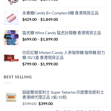
range:
$549.00
永春糖Candy B+ Complex B糖 香港現貨正品
through
Price
$
429.00
–
$
1,849.00
$1,999.00
range:
$429.00
猛虎糖 Winx Candy 猛虎壯陽糖 香港現貨正品
through
Price
$
699.00
–
$
1,899.00
$1,849.00
range:
$699.00
印尼红糖 Misteri Candy 人參咖啡糖 咖啡糖 耐力
through
糖 30/1盒 香港現貨正品
$1,899.00
Price
$
799.00
–
$
1,999.00
range:
$799.00
BEST SELLING
through
$1,999.00
超級雙效犀利士 Super Tadarise 印度雙效犀利士
香港總代理正品 1板/10粒
Original
Current
$
599.00
$
399.00
price
price