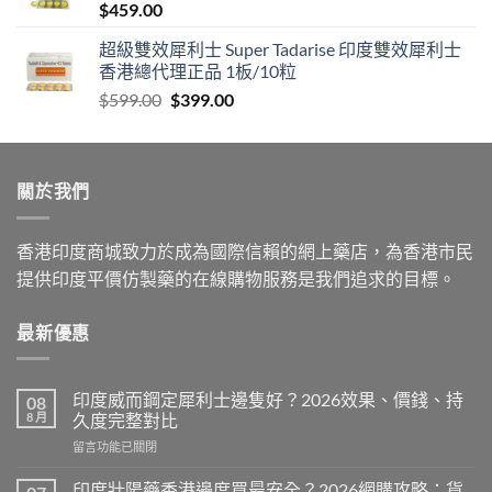
$
459.00
$1,399.00
超級雙效犀利士 Super Tadarise 印度雙效犀利士
香港總代理正品 1板/10粒
Original
Current
$
599.00
$
399.00
price
price
was:
is:
$599.00.
$399.00.
關於我們
香港印度商城致力於成為國際信賴的網上藥店，為香港市民
提供印度平價仿製藥的在線購物服務是我們追求的目標。
最新優惠
印度威而鋼定犀利士邊隻好？2026效果、價錢、持
08
8 月
久度完整對比
在
留言功能已關閉
〈印
度
印度壯陽藥香港邊度買最安全？2026網購攻略：貨