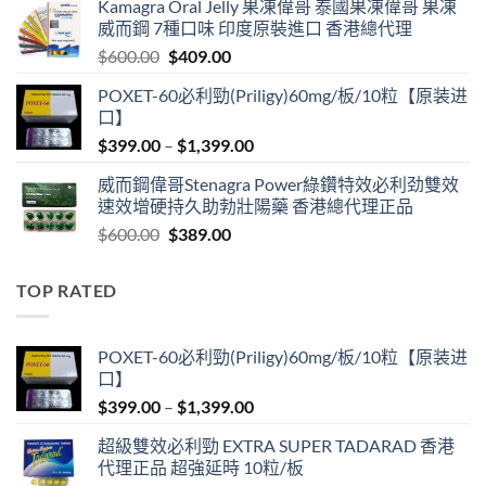
Kamagra Oral Jelly 果凍偉哥 泰國果凍偉哥 果凍
was:
is:
威而鋼 7種口味 印度原裝進口 香港總代理
$599.00.
$399.00.
Original
Current
$
600.00
$
409.00
price
price
POXET-60必利勁(Priligy)60mg/板/10粒【原装进
was:
is:
口】
$600.00.
$409.00.
Price
$
399.00
–
$
1,399.00
range:
威而鋼偉哥Stenagra Power綠鑽特效必利劲雙效
$399.00
速效增硬持久助勃壯陽藥 香港總代理正品
through
Original
Current
$
600.00
$
389.00
$1,399.00
price
price
was:
is:
TOP RATED
$600.00.
$389.00.
POXET-60必利勁(Priligy)60mg/板/10粒【原装进
口】
Price
$
399.00
–
$
1,399.00
range:
超級雙效必利勁 EXTRA SUPER TADARAD 香港
$399.00
代理正品 超強延時 10粒/板
through