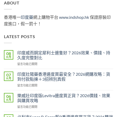
ABOUT
香港唯一
印度藥
網上購物平台
www.indshop.hk
保證原裝印
度進口，假一罰十！
LATEST POSTS
印度威而鋼定犀利士邊隻好？2026效果、價錢、持
08
8 月
久度完整對比
在
留言功能已關閉
〈印
度
印度壯陽藥香港邊度買最安全？2026網購攻略：貨
07
威
8 月
到付款點揀＋3招辨別真假
而
在
留言功能已關閉
鋼
〈印
定
度
犀
樂威壯印度版Levitra邊度買正貨？2026價錢、效果
06
壯
利
8 月
與購買攻略
陽
士
在
留言功能已關閉
藥
邊
〈樂
香
隻
威
港
必利吉Super P-Force藍P香港邊度買正貨？2026雙效
好？