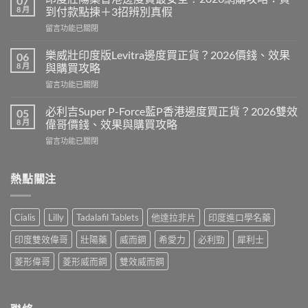
07
威
8 月
到付款點揀＋3招辨別真假
而
在
留言功能已關閉
鋼
〈印
定
度
犀
樂威壯印度版Levitra邊度買正貨？2026價錢、效果
06
壯
利
8 月
與購買攻略
陽
士
在
留言功能已關閉
藥
邊
〈樂
香
隻
威
港
必利吉Super P-Force藍P香港邊度買正貨？2026雙效
05
好？
壯
邊
8 月
偉哥價錢、效果與購買攻略
2026
印
度
效
在
留言功能已關閉
度
買
果、
〈必
版
最
價
利
Levitra
安
錢、
吉
熱點關注
邊
全？
持
Super
度
2026
久
P-
買
網
度
Force
正
購
Cialis
Lilly
Tadalafil Tablets
他達拉非片
印度進口學名藥
完
藍
貨？
攻
整
P
2026
略：
印度雙效偉哥
壯陽藥
威而鋼
希愛力
必利勁
犀利士
對
香
價
貨
比〉
港
錢、
菱形偉哥
菱形威而鋼
雙效威而鋼
到
中
邊
效
付
度
果
款
買
與
點
正
購
揀