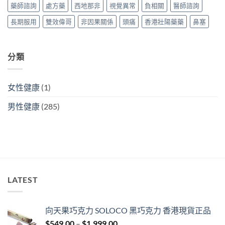
果
藥師諮詢
處方藥
西地那非
視覺異常
負相關
醫師諮詢
果
與
與
購
長期服用
雙效偉哥
非因果關係
頭痛
香港壯陽藥藥
鼻塞
購
買
買
攻
攻
略〉
略〉
中
分類
中
女性健康
(1)
男性健康
(285)
LATEST
向天果巧克力 SOLOCO 黑巧克力 香港現貨正品
Price
$
549.00
–
$
1,999.00