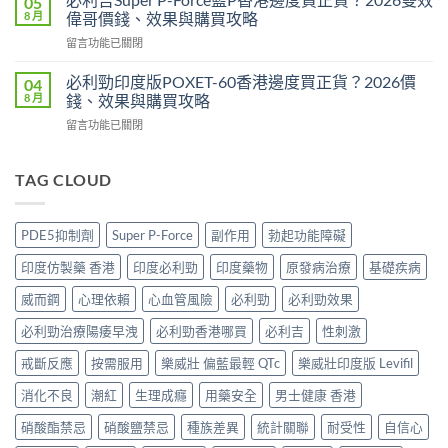
05
壯
邊
8 月
偉哥價錢、效果與購買攻略
2026
印
度
效
在
留言功能已關閉
度
買
果、
〈必
版
最
價
利
Levitra
必利勁印度版POXET-60香港邊度買正貨？2026價
04
安
錢、
吉
邊
8 月
錢、效果與購買攻略
全？
持
Super
度
2026
久
在
留言功能已關閉
P-
買
網
度
〈必
Force
正
購
完
利
藍
貨？
攻
整
勁
TAG CLOUD
P
2026
略：
對
印
香
價
貨
比〉
度
港
錢、
到
中
版
邊
效
PDE5抑制劑
Super P-Force
副作用
勃起功能障礙
付
POXET-
度
果
款
60
買
與
印度仿製藥 香港
印度必利勁
印度藥物
原發病治療
基礎疾病
點
香
正
購
揀
港
貨？
威而鋼
心理依賴
心血管風險
必利勁
必利勁效果
買
＋
邊
2026
攻
3
度
必利勁治療陽痿早洩
必利勁香港哪買
必利吉
性刺激
雙
略〉
招
買
效
中
辨
正
戒斷反應
按需服用
樂威壯 偏藍最輕 QTc
樂威壯印度版 Levifil
偉
別
貨？
哥
真
消化不良
潮紅
生理成癮
用藥安全
男士健康 香港
2026
價
假〉
價
錢、
中
硝酸酯禁忌
硝酸鹽禁忌
種族差異
統計關聯
耐受性
自信心
錢、
效
效