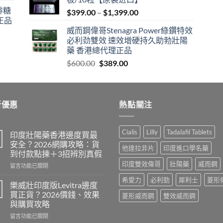
$600.00.
$409.00.
咖啡糖
Price
$
399.00
–
$
1,399.00
正品
range:
威而鋼偉哥Stenagra Power綠鑽特效
$399.00
必利劲雙效 速效增硬持久助勃壯陽
through
藥 香港總代理正品
$1,399.00
Original
Current
$
600.00
$
389.00
price
price
was:
is:
$600.00.
$389.00.
新優惠
熱點關注
Cialis
Lilly
Tadalafil Tablets
印度壯陽藥香港邊度買最
安全？2026網購攻略：貨
他達拉非片
印度進口學名藥
到付款點揀＋3招辨別真假
印度雙效偉哥
壯陽藥
威而鋼
在
留言功能已關閉
〈印
希愛力
必利勁
犀利士
菱形
度
樂威壯印度版Levitra邊度
壯
買正貨？2026價錢、效果
菱形威而鋼
雙效威而鋼
陽
與購買攻略
藥
在
香
留言功能已關閉