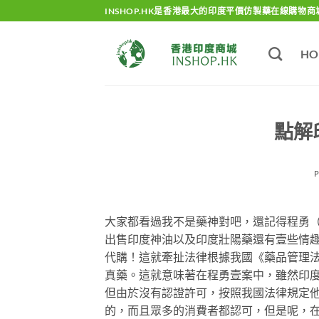
Skip
INSHOP.HK是香港最大的印度平價仿製藥在線購物商
to
content
HO
點解
大家都看過我不是藥神對吧，還記得程勇
出售印度神油以及印度壯陽藥還有壹些情
代購！這就牽扯法律根據我國《藥品管理
真藥。這就意味著在程勇壹案中，雖然印
但由於沒有認證許可，按照我國法律規定
的，而且眾多的消費者都認可，但是呢，