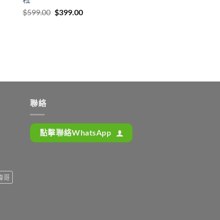
Original
Current
$
599.00
$
399.00
price
price
was:
is:
$599.00.
$399.00.
聯絡
點擊聯絡WhatsApp
偉哥