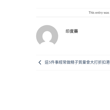
This entry was
印度藥
這5件事經常做精子質量會大打折扣港