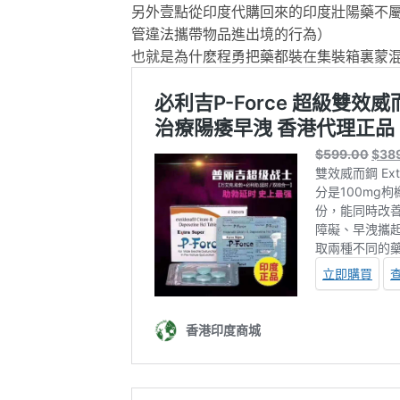
另外壹點從印度代購回來的印度壯陽藥不
管違法攜帶物品進出境的行為）
也就是為什麽程勇把藥都裝在集裝箱裏蒙