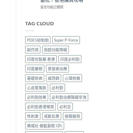
買
3
買
版
攻
招
正
POXET-
在
留言功能已關閉
略〉
辨
貨？
60
〈犀
中
別
2026
香
利
真
雙
港
士
TAG CLOUD
假〉
效
邊
印
中
偉
度
度
哥
買
版
PDE5抑制劑
Super P-Force
價
正
價
錢、
貨？
錢
副作用
勃起功能障礙
效
2026
2026
果
價
比
印度仿製藥 香港
印度必利勁
與
錢、
較：
購
效
Tadarise、
印度藥物
原發病治療
買
果
Tadacip、
攻
與
Vidalista
基礎疾病
威而鋼
心理依賴
略〉
購
邊
中
心血管風險
必利勁
買
款
攻
最
必利勁效果
必利勁治療陽痿早洩
略〉
抵？
中
香
必利勁香港哪買
必利吉
港
購
性刺激
戒斷反應
按需服用
買
攻
樂威壯 偏藍最輕 QTc
略〉
中