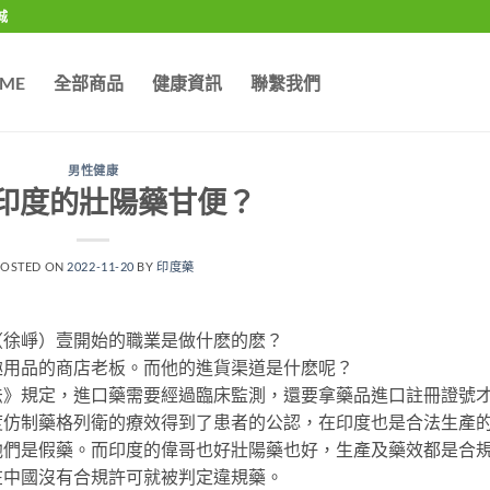
城
ME
全部商品
健康資訊
聯繫我們
男性健康
印度的壯陽藥甘便？
POSTED ON
2022-11-20
BY
印度藥
（徐崢）壹開始的職業是做什麽的麽？
趣用品的商店老板。而他的進貨渠道是什麽呢？
法》規定，進口藥需要經過臨床監測，還要拿藥品進口註冊證號
度仿制藥格列衛的療效得到了患者的公認，在印度也是合法生產
他們是假藥。而印度的偉哥也好壯陽藥也好，生產及藥效都是合
在中國沒有合規許可就被判定違規藥。