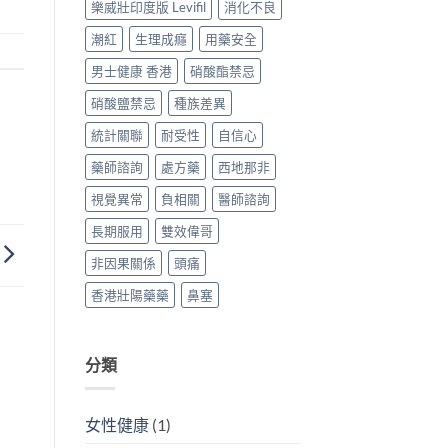
樂威壯印度版 Levifil
消化不良
潮紅
生理成癮
用藥安全
男士健康 香港
硝酸酯禁忌
硝酸鹽禁忌
種族差異
統計關聯
耐受性
自信心
藥師諮詢
處方藥
西地那非
視覺異常
負相關
醫師諮詢
長期服用
雙效偉哥
非因果關係
頭痛
香港壯陽藥藥
鼻塞
分類
女性健康
(1)