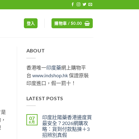
登入
購物車 /
$
0.00
ABOUT
香港唯一
印度藥
網上購物平
台
www.indshop.hk
保證原裝
印度進口，假一罰十！
LATEST POSTS
才是
印度壯陽藥香港邊度買
07
的，
8 月
最安全？2026網購攻
規
略：貨到付款點揀＋3
招辨別真假