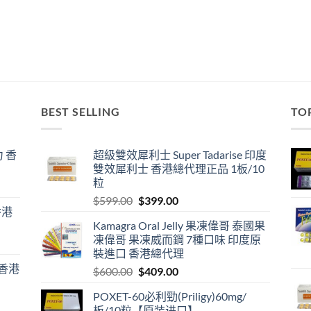
BEST SELLING
TO
 香
超級雙效犀利士 Super Tadarise 印度
雙效犀利士 香港總代理正品 1板/10
粒
Original
Current
$
599.00
$
399.00
香港
price
price
Kamagra Oral Jelly 果凍偉哥 泰國果
was:
is:
凍偉哥 果凍威而鋼 7種口味 印度原
$599.00.
$399.00.
裝進口 香港總代理
 香港
Original
Current
$
600.00
$
409.00
price
price
POXET-60必利勁(Priligy)60mg/
was:
is:
板/10粒【原装进口】