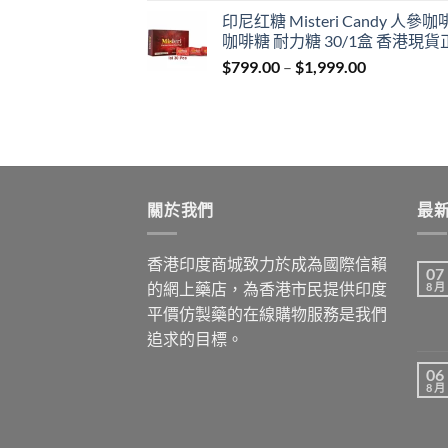
range:
印尼红糖 Misteri Candy 人參
$699.00
咖啡糖 耐力糖 30/1盒 香港現貨
through
Price
$
799.00
–
$
1,999.00
$1,899.00
range:
$799.00
through
$1,999.00
關於我們
最
香港印度商城致力於成為國際信賴
07
的網上藥店，為香港市民提供印度
8 月
平價仿製藥的在線購物服務是我們
追求的目標。
06
8 月