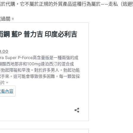
屬於代購，它不屬於正規的外貿產品這種行為屬於——走私（逃避
混過關。