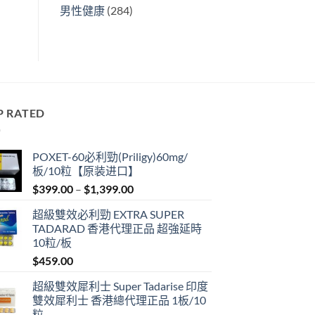
男性健康
(284)
P RATED
POXET-60必利勁(Priligy)60mg/
板/10粒【原装进口】
Price
$
399.00
–
$
1,399.00
range:
超級雙效必利勁 EXTRA SUPER
$399.00
TADARAD 香港代理正品 超強延時
through
10粒/板
$1,399.00
$
459.00
超級雙效犀利士 Super Tadarise 印度
雙效犀利士 香港總代理正品 1板/10
粒