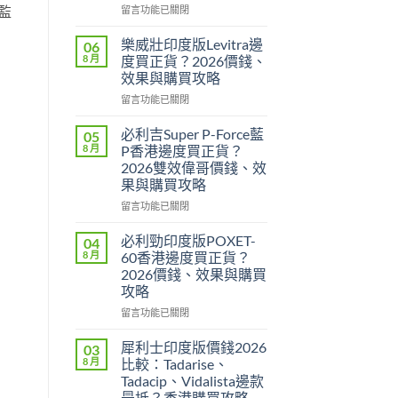
監
在
留言功能已關閉
〈印
度
樂威壯印度版Levitra邊
06
壯
8 月
度買正貨？2026價錢、
陽
效果與購買攻略
藥
在
香
留言功能已關閉
〈樂
港
威
邊
必利吉Super P-Force藍
05
壯
度
8 月
P香港邊度買正貨？
印
買
2026雙效偉哥價錢、效
度
最
果與購買攻略
版
安
Levitra
全？
在
留言功能已關閉
邊
2026
〈必
度
網
利
必利勁印度版POXET-
04
買
購
吉
8 月
60香港邊度買正貨？
正
攻
Super
2026價錢、效果與購買
貨？
略：
P-
攻略
2026
貨
Force
價
到
藍
在
留言功能已關閉
錢、
付
P
〈必
效
款
香
利
犀利士印度版價錢2026
03
果
點
港
勁
8 月
比較：Tadarise、
與
揀
邊
印
Tadacip、Vidalista邊款
購
＋
度
度
最抵？香港購買攻略