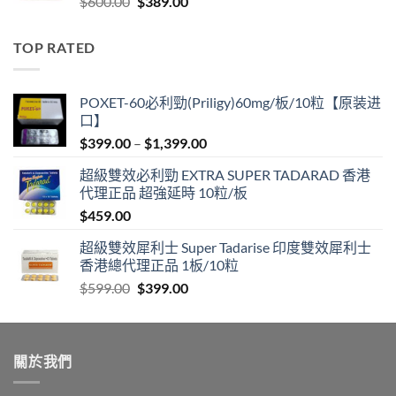
Original
Current
$
600.00
$
389.00
$1,399.00
price
price
was:
is:
TOP RATED
$600.00.
$389.00.
POXET-60必利勁(Priligy)60mg/板/10粒【原装进
口】
Price
$
399.00
–
$
1,399.00
range:
超級雙效必利勁 EXTRA SUPER TADARAD 香港
$399.00
代理正品 超強延時 10粒/板
through
$
459.00
$1,399.00
超級雙效犀利士 Super Tadarise 印度雙效犀利士
香港總代理正品 1板/10粒
Original
Current
$
599.00
$
399.00
price
price
was:
is:
$599.00.
$399.00.
關於我們