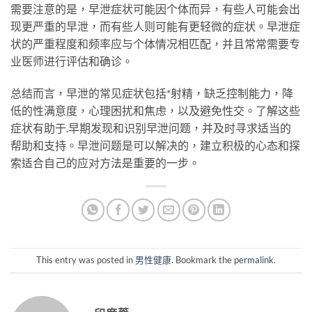
需要注意的是，早泄症状可能因个体而异，有些人可能会出
现更严重的早泄，而有些人则可能有更轻微的症状。早泄症
状的严重程度和频率应与个体情况相匹配，并且常常需要专
业医师进行评估和确诊。
总结而言，早泄的常见症状包括*射精，缺乏控制能力，降
低的性满意度，心理困扰和焦虑，以及避免性交。了解这些
症状有助于
.
早期发现和识别早泄问题，并及时寻求适当的
帮助和支持。早泄问题是可以解决的，建立积极的心态和探
索适合自己的应对方法是重要的一步。
This entry was posted in
男性健康
. Bookmark the
permalink
.