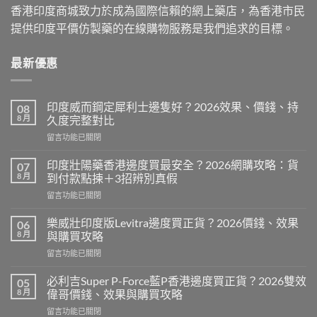
香港印度商城致力於成為國際信賴的網上藥店，為香港市民
提供印度平價仿製藥的在線購物服務是我們追求的目標。
最新優惠
印度威而鋼定犀利士邊隻好？2026效果、價錢、持
08
8 月
久度完整對比
在
留言功能已關閉
〈印
度
印度壯陽藥香港邊度買最安全？2026網購攻略：貨
07
威
8 月
到付款點揀＋3招辨別真假
而
在
留言功能已關閉
鋼
〈印
定
度
犀
樂威壯印度版Levitra邊度買正貨？2026價錢、效果
06
壯
利
8 月
與購買攻略
陽
士
在
留言功能已關閉
藥
邊
〈樂
香
隻
威
港
必利吉Super P-Force藍P香港邊度買正貨？2026雙效
05
好？
壯
邊
8 月
偉哥價錢、效果與購買攻略
2026
印
度
效
在
留言功能已關閉
度
買
果、