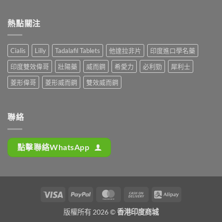
〈必
版
最
價
利
Levitra
安
錢、
吉
熱點關注
邊
全？
持
Super
度
2026
久
P-
買
網
度
Force
正
購
Cialis
Lilly
Tadalafil Tablets
他達拉非片
印度進口學名藥
完
藍
貨？
攻
整
P
2026
略：
印度雙效偉哥
壯陽藥
威而鋼
希愛力
必利勁
犀利士
對
香
價
貨
比〉
港
錢、
菱形偉哥
菱形威而鋼
雙效威而鋼
到
中
邊
效
付
度
果
款
買
與
點
正
購
聯絡
揀
貨？
買
＋
2026
攻
3
雙
略〉
招
點擊聯絡WhatsApp
效
中
辨
偉
別
哥
真
價
假〉
錢、
中
效
Visa
PayPal
MasterCard
Cash
Alipay
果
On
與
版權所有 2026 ©
香港印度商城
購
Delivery