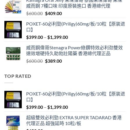
was:
is:
威而鋼 7種口味 印度原裝進口 香港總代理
$599.00.
$399.00.
Original
Current
$
600.00
$
409.00
price
price
POXET-60必利勁(Priligy)60mg/板/10粒【原装进
was:
is:
口】
$600.00.
$409.00.
Price
$
399.00
–
$
1,399.00
range:
威而鋼偉哥Stenagra Power綠鑽特效必利劲雙效
$399.00
速效增硬持久助勃壯陽藥 香港總代理正品
through
Original
Current
$
600.00
$
389.00
$1,399.00
price
price
was:
is:
TOP RATED
$600.00.
$389.00.
POXET-60必利勁(Priligy)60mg/板/10粒【原装进
口】
Price
$
399.00
–
$
1,399.00
range:
超級雙效必利勁 EXTRA SUPER TADARAD 香港
$399.00
代理正品 超強延時 10粒/板
through