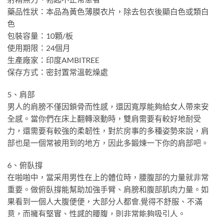
藥品性狀：本品為黃色薄膜衣片，除去包衣後顯白色或類白
色
包裝容量：10顆/板
使用期限：24個月
生產廠家：印度AMBITREE
保存方式：密封置常溫乾燥處
5、肩部
男人的肩膀不僅因鎖骨而性感，還因寬厚能夠給女人帶來安
全感。當你們在床上翻轉滾動時，雙肩需要有較好地耐受
力，還需要有較強的柔韌性，對於房事的多種姿勢來說，肩
部也是一個常被用到的地方，因此多鍛煉一下你的肩部吧。
6、俯臥撐
在啪啪中，當采用男性在上的體位時，腰腹部的力量就非常
重要。做俯臥撐能幫助加強手臂、肩膀和腹部肌肉力量。如
果看到一個人大腹便便，大部分人都會
.
覺得不舒服、不滿
意，而擁有堅實、性感的腰腹，則非常能夠吸引人。