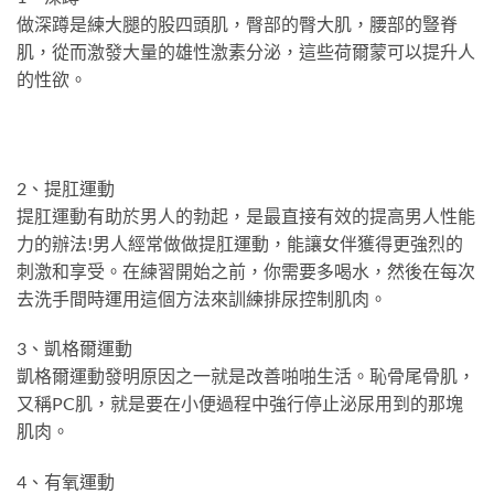
做深蹲是練大腿的股四頭肌，臀部的臀大肌，腰部的豎脊
肌，從而激發大量的雄性激素分泌，這些荷爾蒙可以提升人
的性欲。
2、提肛運動
提肛運動有助於男人的勃起，是最直接有效的提高男人性能
力的辦法!男人經常做做提肛運動，能讓女伴獲得更強烈的
刺激和享受。在練習開始之前，你需要多喝水，然後在每次
去洗手間時運用這個方法來訓練排尿控制肌肉。
3、凱格爾運動
凱格爾運動發明原因之一就是改善啪啪生活。恥骨尾骨肌，
又稱PC肌，就是要在小便過程中強行停止泌尿用到的那塊
肌肉。
4、有氧運動