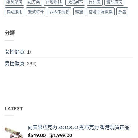
藥師諮詢
處方藥
西地那非
視覺異常
負相關
醫師諮詢
港
略〉
中
購
中
長期服用
雙效偉哥
非因果關係
頭痛
香港壯陽藥藥
鼻塞
買
攻
略〉
中
分類
女性健康
(1)
男性健康
(284)
LATEST
向天果巧克力 SOLOCO 黑巧克力 香港現貨正品
Price
$
549.00
–
$
1,999.00