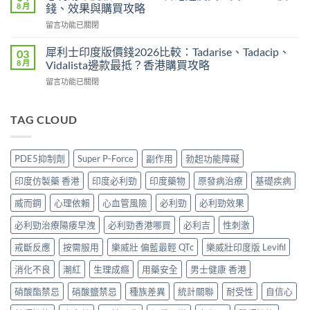
吉
邊
8 月
錢、效果與購買攻略
全？
Super
度
2026
在
留言功能已關閉
P-
買
網
〈必
Force
正
購
利
藍
犀利士印度版價錢2026比較：Tadarise、Tadacip、
03
貨？
攻
勁
P
8 月
Vidalista邊款最抵？香港購買攻略
2026
略：
印
香
價
貨
在
留言功能已關閉
度
港
錢、
到
〈犀
版
邊
效
付
利
POXET-
度
果
款
士
TAG CLOUD
60
買
與
點
印
香
正
購
揀
度
港
貨？
買
＋
版
邊
2026
PDE5抑制劑
Super P-Force
副作用
勃起功能障礙
攻
3
價
度
雙
略〉
招
錢
買
效
印度仿製藥 香港
印度必利勁
印度藥物
原發病治療
基礎疾病
中
辨
2026
正
偉
別
比
貨？
威而鋼
心理依賴
心血管風險
必利勁
必利勁效果
哥
真
較：
2026
價
假〉
Tadarise、
必利勁治療陽痿早洩
必利勁香港哪買
必利吉
性刺激
價
錢、
中
Tadacip、
錢、
效
Vidalista
戒斷反應
按需服用
樂威壯 偏藍最輕 QTc
樂威壯印度版 Levifil
效
果
邊
果
與
消化不良
潮紅
生理成癮
用藥安全
男士健康 香港
款
與
購
最
購
買
硝酸酯禁忌
硝酸鹽禁忌
種族差異
統計關聯
耐受性
自信心
抵？
買
攻
香
攻
略〉