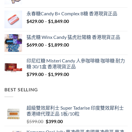
range:
$549.00
永春糖Candy B+ Complex B糖 香港現貨正品
through
Price
$
429.00
–
$
1,849.00
$1,999.00
range:
$429.00
猛虎糖 Winx Candy 猛虎壯陽糖 香港現貨正品
through
Price
$
699.00
–
$
1,899.00
$1,849.00
range:
$699.00
印尼红糖 Misteri Candy 人參咖啡糖 咖啡糖 耐力
through
糖 30/1盒 香港現貨正品
$1,899.00
Price
$
799.00
–
$
1,999.00
range:
$799.00
BEST SELLING
through
$1,999.00
超級雙效犀利士 Super Tadarise 印度雙效犀利士
香港總代理正品 1板/10粒
Original
Current
$
599.00
$
399.00
price
price
Kamagra Oral Jelly 果凍偉哥 泰國果凍偉哥 果凍