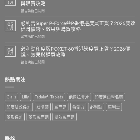
壯
8 月
與購買攻略
陽
在
留言功能已關閉
藥
〈樂
香
威
港
必利吉Super P-Force藍P香港邊度買正貨？2026雙效
05
壯
邊
8 月
偉哥價錢、效果與購買攻略
印
度
在
留言功能已關閉
度
買
〈必
版
最
利
Levitra
必利勁印度版POXET-60香港邊度買正貨？2026價
04
安
吉
邊
8 月
錢、效果與購買攻略
全？
Super
度
2026
在
留言功能已關閉
P-
買
網
〈必
Force
正
購
利
藍
貨？
攻
勁
熱點關注
P
2026
略：
印
香
價
貨
度
港
錢、
到
版
邊
效
Cialis
Lilly
Tadalafil Tablets
他達拉非片
印度進口學名藥
付
POXET-
度
果
款
60
買
與
印度雙效偉哥
壯陽藥
威而鋼
希愛力
必利勁
犀利士
點
香
正
購
揀
港
貨？
菱形偉哥
菱形威而鋼
雙效威而鋼
買
＋
邊
2026
攻
3
度
雙
略〉
招
買
效
中
辨
正
偉
聯絡
別