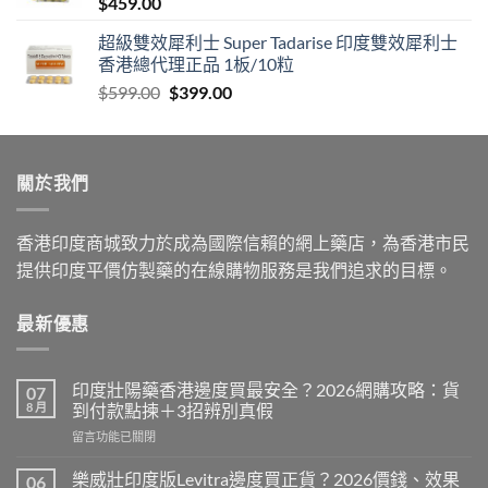
$
459.00
$1,399.00
超級雙效犀利士 Super Tadarise 印度雙效犀利士
香港總代理正品 1板/10粒
Original
Current
$
599.00
$
399.00
price
price
was:
is:
$599.00.
$399.00.
關於我們
香港印度商城致力於成為國際信賴的網上藥店，為香港市民
提供印度平價仿製藥的在線購物服務是我們追求的目標。
最新優惠
印度壯陽藥香港邊度買最安全？2026網購攻略：貨
07
8 月
到付款點揀＋3招辨別真假
在
留言功能已關閉
〈印
度
樂威壯印度版Levitra邊度買正貨？2026價錢、效果
06