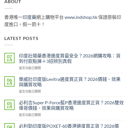
ABOUT
香港唯一
印度藥
網上購物平台
www.indshop.hk
保證原裝印
度進口，假一罰十！
LATEST POSTS
印度壯陽藥香港邊度買最安全？2026網購攻略：貨
07
8 月
到付款點揀＋3招辨別真假
在
留言功能已關閉
〈印
度
樂威壯印度版Levitra邊度買正貨？2026價錢、效果
06
壯
8 月
與購買攻略
陽
在
留言功能已關閉
藥
〈樂
香
威
港
必利吉Super P-Force藍P香港邊度買正貨？2026雙效
05
壯
邊
8 月
偉哥價錢、效果與購買攻略
印
度
在
留言功能已關閉
度
買
〈必
版
最
利
Levitra
必利勁印度版POXET-60香港邊度買正貨？2026價
04
安