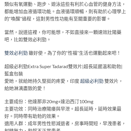
類似有氧運動、跑步、遊泳這些有利於心血管的健身方法，
都能增加血液循環功能。血液循環順暢，則有助於心理學上
的“喚醒”過程，這對男性性功能有至關重要的影響。
當然，說道這裡，你可能想，不如直接來一顆速效壯陽藥
吧，比如雙效必利勁。
雙效必利勁
雖好使，為了你的“性福”生活也運動起來吧！
超級必利勁Extra Super Tadarad雙效片|超長延遲溫和助勃|
藍盒包裝
愛她，就給她持久堅挺的疼愛，印度
超級必利勁
雙效片，
給她淋漓盡致的愛！
主要成份：他達那非20mg+達泊西汀100mg
主要功效：同時治療陽痿與早泄。超長延時，延時效果最
好。同時帶有助勃的效果。
適用人群：成年男性性慾減退者，房事時間短，早洩患者，
射精無力、勃起不正常患者