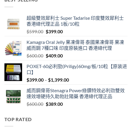
through
$1,999.00
超級雙效犀利士 Super Tadarise 印度雙效犀利士
香港總代理正品 1板/10粒
Original
Current
$
599.00
$
399.00
price
price
Kamagra Oral Jelly 果凍偉哥 泰國果凍偉哥 果凍
was:
is:
威而鋼 7種口味 印度原裝進口 香港總代理
$599.00.
$399.00.
Original
Current
$
600.00
$
409.00
price
price
POXET-60必利勁(Priligy)60mg/板/10粒【原装进
was:
is:
口】
$600.00.
$409.00.
Price
$
399.00
–
$
1,399.00
range:
威而鋼偉哥Stenagra Power綠鑽特效必利劲雙效
$399.00
速效增硬持久助勃壯陽藥 香港總代理正品
through
Original
Current
$
600.00
$
389.00
$1,399.00
price
price
was:
is:
TOP RATED
$600.00.
$389.00.