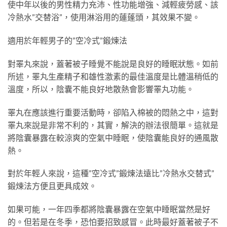
使中年以後的男性精力充沛、性功能增強、減輕疲勞感、該
冷熱水”交替浴”，使用淋浴用的蓮蓬頭，其效果不變。
適用於年輕男子的”空冷式”鍛煉法
對睪丸來說，蓋著被子睡覺不能說是良好的睡眠狀態。如前
所述，睪丸生產精子和雄性激素的最佳溫度是比體溫稍低的
溫度，所以，陰囊不能良好地散熱會影響睪丸功能。
睪丸在應該進行重要活動時，卻陷入棉被的悶熱之中，這對
睪丸來說是非常不利的，其實，解決的辦法很簡單。這就是
將陰囊暴露在較涼爽的空氣中睡眠，使陰囊能良好的通風散
熱。
對於年輕人來說，這種”空冷式”鍛煉法遠比”冷熱水交替式”
鍛煉法方便且更具成效。
如果可能，一年四季都將陰囊暴露在空氣中睡眠當然是好
的。但若是在冬季，恐怕要招致感冒。此時最好蓋著被子不