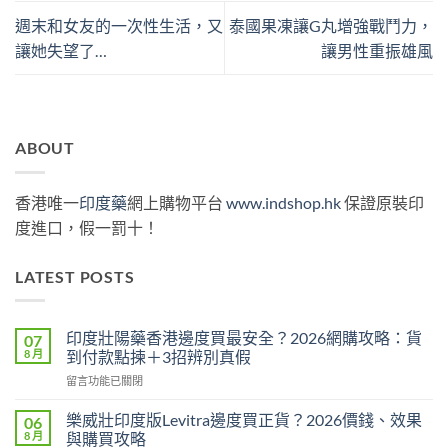
週末和女友的一次性生活，又
泰國果凍讓G丸增強戰鬥力，
讓她失望了…
讓男性重振雄風
ABOUT
香港唯一
印度藥
網上購物平台
www.indshop.hk
保證原裝印
度進口，假一罰十！
LATEST POSTS
印度壯陽藥香港邊度買最安全？2026網購攻略：貨
07
8 月
到付款點揀＋3招辨別真假
在
留言功能已關閉
〈印
度
樂威壯印度版Levitra邊度買正貨？2026價錢、效果
06
壯
8 月
與購買攻略
陽