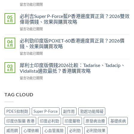
在
留言功能已關閉
藥
〈樂
香
威
港
必利吉Super P-Force藍P香港邊度買正貨？2026雙效
05
壯
邊
8 月
偉哥價錢、效果與購買攻略
印
度
在
留言功能已關閉
度
買
〈必
版
最
利
Levitra
必利勁印度版POXET-60香港邊度買正貨？2026價
04
安
吉
邊
8 月
錢、效果與購買攻略
全？
Super
度
2026
在
留言功能已關閉
P-
買
網
〈必
Force
正
購
利
藍
犀利士印度版價錢2026比較：Tadarise、Tadacip、
03
貨？
攻
勁
P
8 月
Vidalista邊款最抵？香港購買攻略
2026
略：
印
香
價
貨
在
留言功能已關閉
度
港
錢、
到
〈犀
版
邊
效
付
利
POXET-
度
果
款
士
TAG CLOUD
60
買
與
點
印
香
正
購
揀
度
港
貨？
買
＋
版
邊
2026
PDE5抑制劑
Super P-Force
副作用
勃起功能障礙
攻
3
價
度
雙
略〉
招
錢
買
效
印度仿製藥 香港
印度必利勁
印度藥物
原發病治療
基礎疾病
中
辨
2026
正
偉
別
比
貨？
威而鋼
心理依賴
心血管風險
必利勁
必利勁效果
哥
真
較：