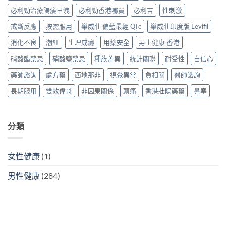
2026
價
假〉
Tadarise、
必利勁治療陽痿早洩
必利勁香港哪買
必利吉
性刺激
價
錢、
中
Tadacip、
錢、
效
Vidalista
戒斷反應
按需服用
樂威壯 偏藍最輕 QTc
樂威壯印度版 Levifil
效
果
邊
果
與
消化不良
潮紅
生理成癮
用藥安全
男士健康 香港
款
與
購
最
購
買
硝酸酯禁忌
硝酸鹽禁忌
種族差異
統計關聯
耐受性
自信心
抵？
買
攻
香
攻
略〉
藥師諮詢
處方藥
西地那非
視覺異常
負相關
醫師諮詢
港
略〉
中
購
中
長期服用
雙效偉哥
非因果關係
頭痛
香港壯陽藥藥
鼻塞
買
攻
略〉
中
分類
女性健康
(1)
男性健康
(284)