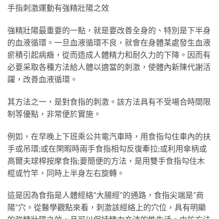
手指刺激運動有強精壯陽之效
強精壯陽最重要的一點，就是要改善全身的、特別是下半身
的血液循環。一旦血液循環不良，就會在身體某處發生血液
瘀積引起病癥，從而造成人體精力和耐久力的下降。因而有
必要采取各種方法給人體以適當的刺激，使體內新陳代謝活
躍，改善血液循環。
其方法之一，是對食指的刺激。該方法具有不受場合時間限
制等優點，非常便於實施。
例如，在早晚上下班乘公共電汽車時，用食指勾住車內的扶
手或吊環;或在閑暇時兩手食指相勾反復牽拉;或利用傘柄或
高爾夫球桿按摩食指;要簡便的方法，是用雙手食指勾住木
棍或竹竿，同時上半身左右旋轉。
這是因為食指是人體經絡”大腸經”的通路，食指尖端是”商
陽”穴。從醫學觀點來看，刺激該經絡上的穴位，具有明顯