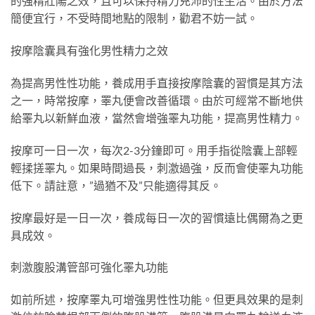
的強精壯陽之效，且可以保持精力充沛的性生活。由於方法
簡便宜行，不受時間地點的限制，勸君不妨一試。
按摩陰囊具有強化男性精力之效
為提高男性性功能，養成用手直接按摩陰囊的習慣是其方法
之一，時常按摩，睪丸便會改善循環。由於可經常不斷地供
給睪丸以新鮮血液，當然會增強睪丸功能，提高男性精力。
按摩可一日一次，每次2-3分鐘即可。用手指從陰囊上部輕
輕揉搓睪丸。如果時間過長，刺激過強，反而會使睪丸功能
低下。請註意，”過猶不及”只能適得其反。
按摩最好是一日一次，養成每日一次的習慣遠比偶爾為之更
具成效。
刺激腹股溝管部可強化睪丸功能
如前所述，按摩睪丸可增強男性性功能。但更具效果的是刺