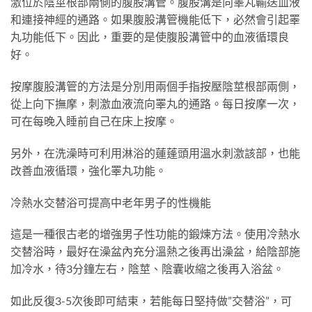
激位於陰莖根部兩側的腹股溝管。腹股溝是向睪丸輸送血液
和連接神經的通路。如果腹股溝管機能低下，必然會引起睪
丸功能低下。因此，重要的是使腹股溝管中的血液循環良
好。
按摩腹股溝管的方法是分別用兩個手指按壓陰莖根部兩側，
從上向下撫摩，刺激血液流向睪丸的通路。每日按摩一次，
可在每晚入睡前自己在床上按摩。
另外，在洗澡時可利用淋浴的蓮蓬頭用溫水刺激該部，也能
改善血液循環，強化睪丸功能。
冷熱水交替浴可提高中老年男子的性機能
這是一種很古老的增強男子性功能的鍛煉方法。使用冷熱水
交替浴時，最好在澡盆內充分溫熱之後再出澡盆，給陰部施
加冷水，待3分鐘左右，陰莖、陰囊收縮之後再入浴盆。
如此反復3-5次後即可結束，若能每日堅持做”交替浴”，可