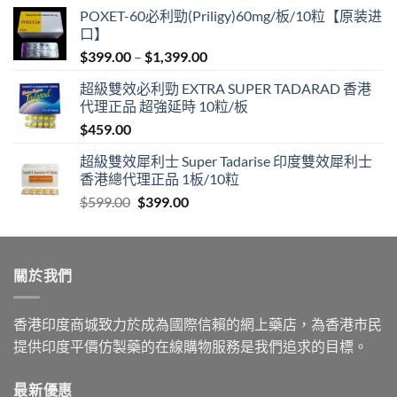
POXET-60必利勁(Priligy)60mg/板/10粒【原装进
口】
Price
$
399.00
–
$
1,399.00
range:
超級雙效必利勁 EXTRA SUPER TADARAD 香港
$399.00
代理正品 超強延時 10粒/板
through
$
459.00
$1,399.00
超級雙效犀利士 Super Tadarise 印度雙效犀利士
香港總代理正品 1板/10粒
Original
Current
$
599.00
$
399.00
price
price
was:
is:
$599.00.
$399.00.
關於我們
香港印度商城致力於成為國際信賴的網上藥店，為香港市民
提供印度平價仿製藥的在線購物服務是我們追求的目標。
最新優惠