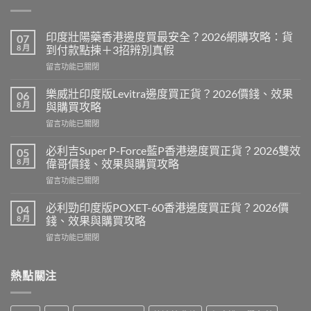
印度壯陽藥香港邊度買最安全？2026網購攻略：貨
07
8 月
到付款點揀＋3招辨別真假
在
留言功能已關閉
〈印
度
樂威壯印度版Levitra邊度買正貨？2026價錢、效果
06
壯
8 月
與購買攻略
陽
在
留言功能已關閉
藥
〈樂
香
威
港
必利吉Super P-Force藍P香港邊度買正貨？2026雙效
05
壯
邊
8 月
偉哥價錢、效果與購買攻略
印
度
在
留言功能已關閉
度
買
〈必
版
最
利
Levitra
必利勁印度版POXET-60香港邊度買正貨？2026價
04
安
吉
邊
8 月
錢、效果與購買攻略
全？
Super
度
2026
在
留言功能已關閉
P-
買
網
〈必
Force
正
購
利
藍
貨？
攻
勁
熱點關注
P
2026
略：
印
香
價
貨
度
港
錢、
到
版
邊