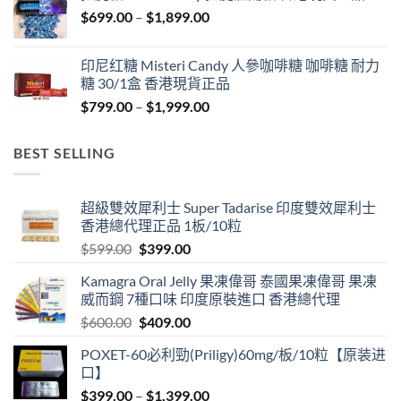
through
Price
$
699.00
–
$
1,899.00
$1,849.00
range:
$699.00
印尼红糖 Misteri Candy 人參咖啡糖 咖啡糖 耐力
through
糖 30/1盒 香港現貨正品
$1,899.00
Price
$
799.00
–
$
1,999.00
range:
$799.00
BEST SELLING
through
$1,999.00
超級雙效犀利士 Super Tadarise 印度雙效犀利士
香港總代理正品 1板/10粒
Original
Current
$
599.00
$
399.00
price
price
Kamagra Oral Jelly 果凍偉哥 泰國果凍偉哥 果凍
was:
is:
威而鋼 7種口味 印度原裝進口 香港總代理
$599.00.
$399.00.
Original
Current
$
600.00
$
409.00
price
price
POXET-60必利勁(Priligy)60mg/板/10粒【原装进
was:
is:
口】
$600.00.
$409.00.
Price
$
399.00
–
$
1,399.00