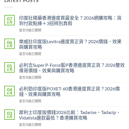
LATEST POSTS
印度壯陽藥香港邊度買最安全？2026網購攻略：貨
07
8 月
到付款點揀＋3招辨別真假
在
留言功能已關閉
〈印
度
樂威壯印度版Levitra邊度買正貨？2026價錢、效果
06
壯
8 月
與購買攻略
陽
在
留言功能已關閉
藥
〈樂
香
威
港
必利吉Super P-Force藍P香港邊度買正貨？2026雙效
05
壯
邊
8 月
偉哥價錢、效果與購買攻略
印
度
在
留言功能已關閉
度
買
〈必
版
最
利
Levitra
必利勁印度版POXET-60香港邊度買正貨？2026價
04
安
吉
邊
8 月
錢、效果與購買攻略
全？
Super
度
2026
在
留言功能已關閉
P-
買
網
〈必
Force
正
購
利
藍
犀利士印度版價錢2026比較：Tadarise、Tadacip、
03
貨？
攻
勁
P
8 月
Vidalista邊款最抵？香港購買攻略
2026
略：
印
香
價
貨
在
留言功能已關閉
度
港
錢、
到