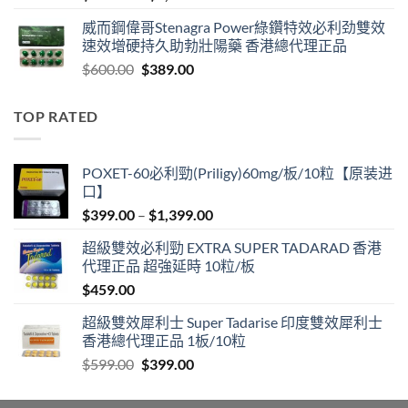
range:
威而鋼偉哥Stenagra Power綠鑽特效必利劲雙效
$399.00
速效增硬持久助勃壯陽藥 香港總代理正品
through
Original
Current
$
600.00
$
389.00
$1,399.00
price
price
was:
is:
TOP RATED
$600.00.
$389.00.
POXET-60必利勁(Priligy)60mg/板/10粒【原装进
口】
Price
$
399.00
–
$
1,399.00
range:
超級雙效必利勁 EXTRA SUPER TADARAD 香港
$399.00
代理正品 超強延時 10粒/板
through
$
459.00
$1,399.00
超級雙效犀利士 Super Tadarise 印度雙效犀利士
香港總代理正品 1板/10粒
Original
Current
$
599.00
$
399.00
price
price
was:
is: