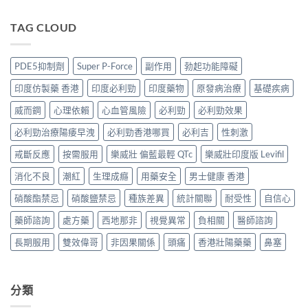
〈犀
版
邊
效
付
利
POXET-
度
果
款
士
TAG CLOUD
60
買
與
點
印
香
正
購
揀
度
港
貨？
買
＋
版
邊
2026
PDE5抑制劑
Super P-Force
副作用
勃起功能障礙
攻
3
價
度
雙
略〉
招
錢
買
效
印度仿製藥 香港
印度必利勁
印度藥物
原發病治療
基礎疾病
中
辨
2026
正
偉
別
比
貨？
威而鋼
心理依賴
心血管風險
必利勁
必利勁效果
哥
真
較：
2026
價
假〉
Tadarise、
必利勁治療陽痿早洩
必利勁香港哪買
必利吉
性刺激
價
錢、
中
Tadacip、
錢、
效
Vidalista
戒斷反應
按需服用
樂威壯 偏藍最輕 QTc
樂威壯印度版 Levifil
效
果
邊
果
與
消化不良
潮紅
生理成癮
用藥安全
男士健康 香港
款
與
購
最
購
買
硝酸酯禁忌
硝酸鹽禁忌
種族差異
統計關聯
耐受性
自信心
抵？
買
攻
香
攻
略〉
藥師諮詢
處方藥
西地那非
視覺異常
負相關
醫師諮詢
港
略〉
中
購
中
長期服用
雙效偉哥
非因果關係
頭痛
香港壯陽藥藥
鼻塞
買
攻
略〉
中
分類