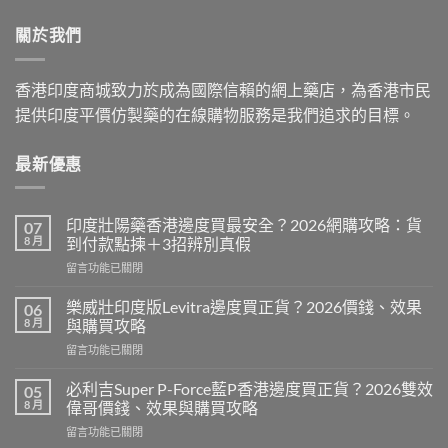
$599.00.
$399.00.
關於我們
香港印度商城致力於成為國際信賴的網上藥店，為香港市民
提供印度平價仿製藥的在線購物服務是我們追求的目標。
最新優惠
印度壯陽藥香港邊度買最安全？2026網購攻略：貨
07
8 月
到付款點揀＋3招辨別真假
在
留言功能已關閉
〈印
度
樂威壯印度版Levitra邊度買正貨？2026價錢、效果
06
壯
8 月
與購買攻略
陽
在
留言功能已關閉
藥
〈樂
香
威
港
必利吉Super P-Force藍P香港邊度買正貨？2026雙效
05
壯
邊
8 月
偉哥價錢、效果與購買攻略
印
度
在
留言功能已關閉
度
買
〈必