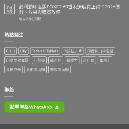
版
最
利
Levitra
必利勁印度版POXET-60香港邊度買正貨？2026價
04
安
吉
邊
8 月
錢、效果與購買攻略
全？
Super
度
2026
在
留言功能已關閉
P-
買
網
〈必
Force
正
購
利
藍
貨？
攻
勁
熱點關注
P
2026
略：
印
香
價
貨
度
港
錢、
到
版
邊
效
Cialis
Lilly
Tadalafil Tablets
他達拉非片
印度進口學名藥
付
POXET-
度
果
款
60
買
與
印度雙效偉哥
壯陽藥
威而鋼
希愛力
必利勁
犀利士
點
香
正
購
揀
港
貨？
菱形偉哥
菱形威而鋼
雙效威而鋼
買
＋
邊
2026
攻
3
度
雙
略〉
招
買
效
中
辨
正
偉
聯絡
別
貨？
哥
真
2026
價
假〉
價
錢、
中
點擊聯絡WhatsApp
錢、
效
效
果
果
與
與
購
購
買