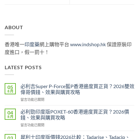
ABOUT
香港唯一
印度藥
網上購物平台
www.indshop.hk
保證原裝印
度進口，假一罰十！
LATEST POSTS
必利吉Super P-Force藍P香港邊度買正貨？2026雙效
05
8 月
偉哥價錢、效果與購買攻略
在
留言功能已關閉
〈必
利
必利勁印度版POXET-60香港邊度買正貨？2026價
04
吉
8 月
錢、效果與購買攻略
Super
在
留言功能已關閉
P-
〈必
Force
利
藍
犀利士印度版價錢2026比較：Tadarise、Tadacip、
03