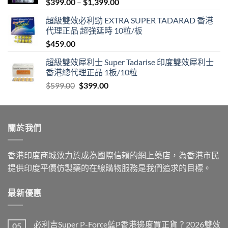
Price
$
399.00
–
$
1,399.00
range:
超級雙效必利勁 EXTRA SUPER TADARAD 香港
$399.00
代理正品 超強延時 10粒/板
through
$
459.00
$1,399.00
超級雙效犀利士 Super Tadarise 印度雙效犀利士
香港總代理正品 1板/10粒
Original
Current
$
599.00
$
399.00
price
price
was:
is:
$599.00.
$399.00.
關於我們
香港印度商城致力於成為國際信賴的網上藥店，為香港市民
提供印度平價仿製藥的在線購物服務是我們追求的目標。
最新優惠
必利吉Super P-Force藍P香港邊度買正貨？2026雙效
05