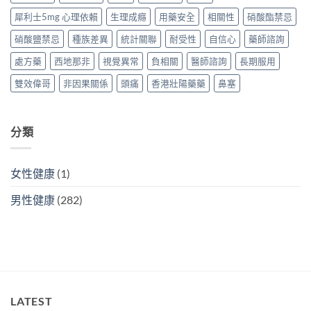
貨？
睇
中
犀利士5mg 心理依賴
生理成癮
用藥安全
相關性
硝酸酯禁忌
2026
（2026
價
香
硝酸鹽禁忌
種族差異
統計關聯
耐受性
自信心
藥師諮詢
格、
港
效
購
處方藥
西地那非
視覺異常
負相關
醫師諮詢
長期服用
果
買
與
指
雙效偉哥
非因果關係
頭痛
香港壯陽藥藥
鼻塞
使
南）〉
用
中
方
法〉
分類
中
女性健康
(1)
男性健康
(282)
LATEST