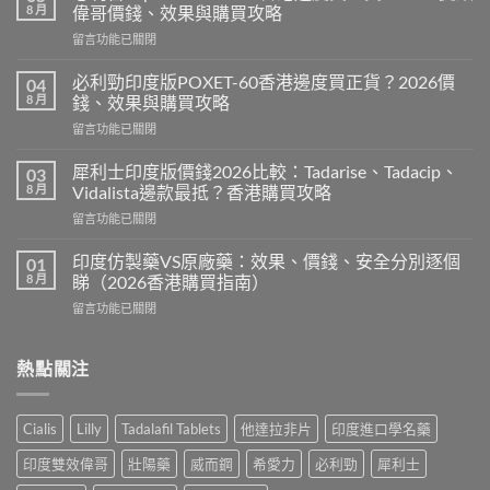
8 月
偉哥價錢、效果與購買攻略
在
留言功能已關閉
〈必
利
必利勁印度版POXET-60香港邊度買正貨？2026價
04
吉
8 月
錢、效果與購買攻略
Super
在
留言功能已關閉
P-
〈必
Force
利
藍
犀利士印度版價錢2026比較：Tadarise、Tadacip、
03
勁
P
8 月
Vidalista邊款最抵？香港購買攻略
印
香
在
留言功能已關閉
度
港
〈犀
版
邊
利
POXET-
印度仿製藥VS原廠藥：效果、價錢、安全分別逐個
01
度
士
60
8 月
睇（2026香港購買指南）
買
印
香
正
在
留言功能已關閉
度
港
貨？
〈印
版
邊
2026
度
價
度
雙
仿
熱點關注
錢
買
效
製
2026
正
偉
藥
比
貨？
哥
VS
較：
2026
Cialis
Lilly
Tadalafil Tablets
他達拉非片
印度進口學名藥
價
原
Tadarise、
價
錢、
廠
Tadacip、
錢、
印度雙效偉哥
壯陽藥
威而鋼
希愛力
必利勁
犀利士
效
藥：
Vidalista
效
果