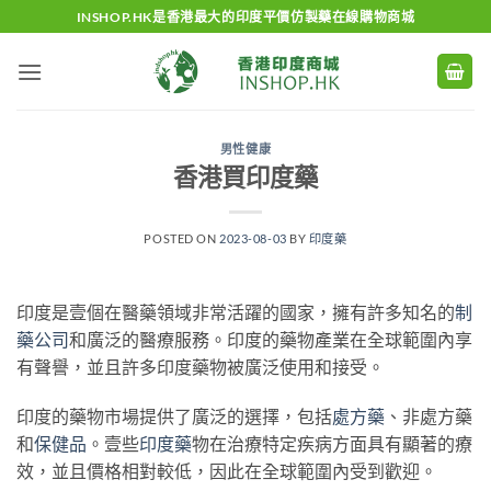
Skip
INSHOP.HK是香港最大的印度平價仿製藥在線購物商城
to
content
男性健康
香港買印度藥
POSTED ON
2023-08-03
BY
印度藥
印度是壹個在醫藥領域非常活躍的國家，擁有許多知名的
制
藥公司
和廣泛的醫療服務。印度的藥物產業在全球範圍內享
有聲譽，並且許多印度藥物被廣泛使用和接受。
印度的藥物市場提供了廣泛的選擇，包括
處方藥
、非處方藥
和
保健品
。壹些
印度藥
物在治療特定疾病方面具有顯著的療
效，並且價格相對較低，因此在全球範圍內受到歡迎。