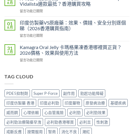
勁
P
8 月
Vidalista邊款最抵？香港購買攻略
印
香
在
留言功能已關閉
度
港
〈犀
版
邊
利
POXET-
印度仿製藥VS原廠藥：效果、價錢、安全分別逐個
01
度
士
60
8 月
睇（2026香港購買指南）
買
印
香
正
在
留言功能已關閉
度
港
貨？
〈印
版
邊
2026
度
價
Kamagra Oral Jelly 卡瑪格果凍香港哪裡買正貨？
31
度
雙
仿
錢
7 月
2026價格、效果與使用方法
買
效
製
2026
正
偉
在
留言功能已關閉
藥
比
貨？
哥
〈Kamagra
VS
較：
2026
價
Oral
原
Tadarise、
價
錢、
Jelly
TAG CLOUD
廠
Tadacip、
錢、
效
卡
藥：
Vidalista
效
果
瑪
效
邊
果
與
格
果、
款
PDE5抑制劑
Super P-Force
副作用
勃起功能障礙
與
購
果
價
最
購
買
凍
錢、
抵？
印度仿製藥 香港
印度必利勁
印度藥物
原發病治療
基礎疾病
買
攻
香
安
香
攻
略〉
港
全
威而鋼
心理依賴
心血管風險
必利勁
必利勁效果
港
略〉
中
哪
分
購
中
裡
必利勁治療陽痿早洩
必利勁香港哪買
必利吉
性刺激
別
買
買
逐
攻
正
戒斷反應
按需服用
智商
消化不良
潮紅
個
略〉