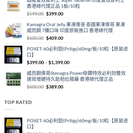
香港總代理正品 1板/10粒
Original
Current
$
599.00
$
399.00
price
price
Kamagra Oral Jelly 果凍偉哥 泰國果凍偉哥 果凍
was:
is:
威而鋼 7種口味 印度原裝進口 香港總代理
$599.00.
$399.00.
Original
Current
$
600.00
$
409.00
price
price
POXET-60必利勁(Priligy)60mg/板/10粒【原装进
was:
is:
口】
$600.00.
$409.00.
Price
$
399.00
–
$
1,399.00
range:
威而鋼偉哥Stenagra Power綠鑽特效必利劲雙效
$399.00
速效增硬持久助勃壯陽藥 香港總代理正品
through
Original
Current
$
600.00
$
389.00
$1,399.00
price
price
was:
is:
TOP RATED
$600.00.
$389.00.
POXET-60必利勁(Priligy)60mg/板/10粒【原装进
口】