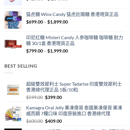
range:
$429.00
猛虎糖 Winx Candy 猛虎壯陽糖 香港現貨正品
through
Price
$
699.00
–
$
1,899.00
$1,849.00
range:
$699.00
印尼红糖 Misteri Candy 人參咖啡糖 咖啡糖 耐力
through
糖 30/1盒 香港現貨正品
$1,899.00
Price
$
799.00
–
$
1,999.00
range:
$799.00
BEST SELLING
through
$1,999.00
超級雙效犀利士 Super Tadarise 印度雙效犀利士
香港總代理正品 1板/10粒
Original
Current
$
599.00
$
399.00
price
price
Kamagra Oral Jelly 果凍偉哥 泰國果凍偉哥 果凍
was:
is:
威而鋼 7種口味 印度原裝進口 香港總代理
$599.00.
$399.00.
Original
Current
$
600.00
$
409.00
price
price