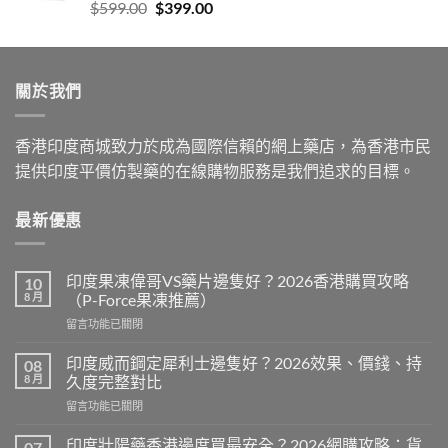
Original
Current
$
599.00
$
399.00
price
price
was:
is:
$599.00.
$399.00.
關於我們
香港印度商城致力於成為國際信賴的網上藥店，為香港市民
提供印度平價仿製藥的在線購物服務是我們追求的目標。
最新優惠
印度果凍偉哥VS藥片邊隻好？2026香港購買攻略
10
8 月
（P-Force果凍推薦）
在
留言功能已關閉
〈印
度
印度威而鋼定犀利士邊隻好？2026效果、價錢、持
08
果
8 月
久度完整對比
凍
在
留言功能已關閉
偉
〈印
哥
度
VS
印度壯陽藥香港邊度買最安全？2026網購攻略：貨
07