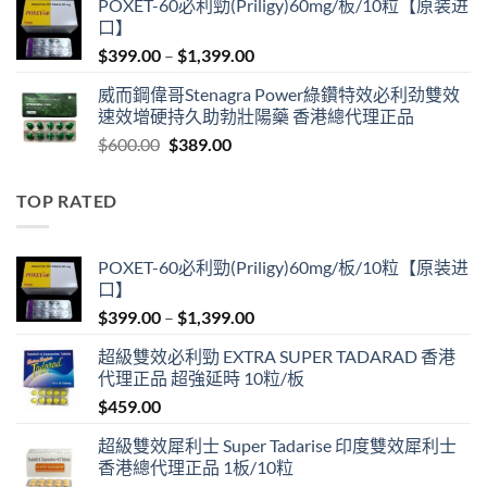
POXET-60必利勁(Priligy)60mg/板/10粒【原装进
was:
is:
口】
$600.00.
$409.00.
Price
$
399.00
–
$
1,399.00
range:
威而鋼偉哥Stenagra Power綠鑽特效必利劲雙效
$399.00
速效增硬持久助勃壯陽藥 香港總代理正品
through
Original
Current
$
600.00
$
389.00
$1,399.00
price
price
was:
is:
TOP RATED
$600.00.
$389.00.
POXET-60必利勁(Priligy)60mg/板/10粒【原装进
口】
Price
$
399.00
–
$
1,399.00
range:
超級雙效必利勁 EXTRA SUPER TADARAD 香港
$399.00
代理正品 超強延時 10粒/板
through
$
459.00
$1,399.00
超級雙效犀利士 Super Tadarise 印度雙效犀利士
香港總代理正品 1板/10粒