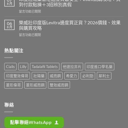
威
藥
8 月
到付款點揀＋3招辨別真假
而
片
在
留言功能已關閉
鋼
邊
〈印
定
隻
度
犀
樂威壯印度版Levitra邊度買正貨？2026價錢、效果
06
好？
壯
利
8 月
與購買攻略
2026
陽
士
香
在
留言功能已關閉
藥
邊
港
〈樂
香
隻
購
威
港
好？
買
壯
熱點關注
邊
2026
攻
印
度
效
略
度
買
果、
（P-
版
最
價
Cialis
Lilly
Tadalafil Tablets
他達拉非片
印度進口學名藥
Force
Levitra
安
錢、
果
邊
全？
持
印度雙效偉哥
壯陽藥
威而鋼
希愛力
必利勁
犀利士
凍
度
2026
久
推
買
網
菱形偉哥
菱形威而鋼
雙效威而鋼
度
薦）〉
正
購
完
中
貨？
攻
整
2026
略：
對
價
貨
聯絡
比〉
錢、
到
中
效
付
果
款
點擊聯絡WhatsApp
與
點
購
揀