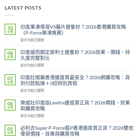
LATEST POSTS
印度果凍偉哥VS藥片邊隻好？2026香港購買攻略
10
8 月
（P-Force果凍推薦）
在
留言功能已關閉
〈印
度
印度威而鋼定犀利士邊隻好？2026效果、價錢、持
08
果
8 月
久度完整對比
凍
在
留言功能已關閉
偉
〈印
哥
度
VS
印度壯陽藥香港邊度買最安全？2026網購攻略：貨
07
威
藥
8 月
到付款點揀＋3招辨別真假
而
片
在
留言功能已關閉
鋼
邊
〈印
定
隻
度
犀
樂威壯印度版Levitra邊度買正貨？2026價錢、效果
06
好？
壯
利
8 月
與購買攻略
2026
陽
士
香
在
留言功能已關閉
藥
邊
港
〈樂
香
隻
購
威
港
必利吉Super P-Force藍P香港邊度買正貨？2026雙效
05
好？
買
壯
邊
8 月
偉哥價錢、效果與購買攻略
2026
攻
印
度