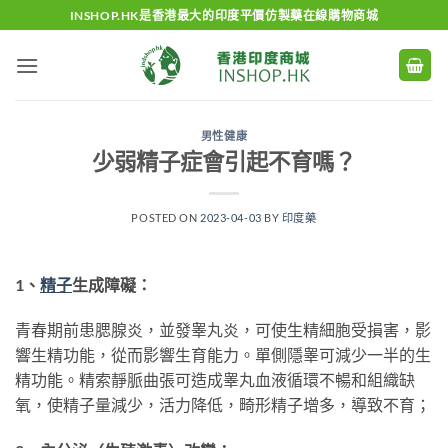
Skip
INSHOP.HK是香港最大的印度平價仿製藥在線購物商城
to
content
男性健康
少弱精子症會引起不育嗎？
POSTED ON
2023-04-03
BY
印度藥
1、
精子
生成障礙：
青春期前患腮腺炎，並發睾丸炎，可使生精細胞受損害，影
響生精功能，從而影響生育能力。單側隱睾可減少一半的生
精功能。精索靜脈曲張可造成睾丸血液循環不暢和組織缺
氧，使精子量減少，活力降低，畸形精子增多，導致不育；