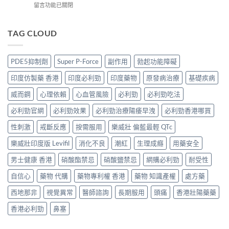
效
略
在
留言功能已關閉
度
買
果、
（P-
〈必
版
最
價
Force
利
Levitra
安
錢、
果
吉
TAG CLOUD
邊
全？
持
凍
Super
度
2026
久
推
P-
買
網
度
薦）〉
Force
正
購
PDE5抑制劑
Super P-Force
副作用
勃起功能障礙
完
中
藍
貨？
攻
整
P
2026
略：
印度仿製藥 香港
印度必利勁
印度藥物
原發病治療
基礎疾病
對
香
價
貨
比〉
港
錢、
威而鋼
心理依賴
心血管風險
必利勁
必利勁吃法
到
中
邊
效
付
度
必利勁官網
必利勁效果
必利勁治療陽痿早洩
必利勁香港哪買
果
款
買
與
點
正
性刺激
戒斷反應
按需服用
樂威壯 偏藍最輕 QTc
購
揀
貨？
買
＋
樂威壯印度版 Levifil
消化不良
潮紅
生理成癮
用藥安全
2026
攻
3
雙
略〉
招
男士健康 香港
硝酸酯禁忌
硝酸鹽禁忌
網購必利勁
耐受性
效
中
辨
偉
別
自信心
藥物 代購
藥物專利權 香港
藥物 知識產權
處方藥
哥
真
價
假〉
西地那非
視覺異常
醫師諮詢
長期服用
頭痛
香港壯陽藥藥
錢、
中
效
香港必利勁
鼻塞
果
與