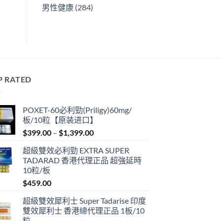
男性健康
(284)
P RATED
POXET-60必利勁(Priligy)60mg/
板/10粒【原装进口】
Price
$
399.00
–
$
1,399.00
range:
超級雙效必利勁 EXTRA SUPER
$399.00
TADARAD 香港代理正品 超強延時
through
10粒/板
$1,399.00
$
459.00
超級雙效犀利士 Super Tadarise 印度
雙效犀利士 香港總代理正品 1板/10
粒