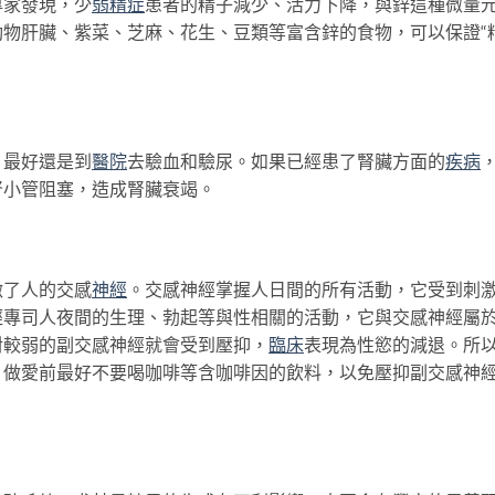
專家發現，少
弱精症
患者的精子減少、活力下降，與鋅這種微量
物肝臟、紫菜、芝麻、花生、豆類等富含鋅的食物，可以保證“精
最好還是到
醫院
去驗血和驗尿。如果已經患了腎臟方面的
疾病
腎小管阻塞，造成腎臟衰竭。
了人的交感
神經
。交感神經掌握人日間的所有活動，它受到刺
經專司人夜間的生理、勃起等與性相關的活動，它與交感神經屬
對較弱的副交感神經就會受到壓抑，
臨床
表現為性慾的減退。所
，做愛前最好不要喝咖啡等含咖啡因的飲料，以免壓抑副交感神