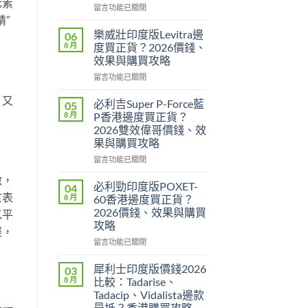
元素
在
留言功能已關閉
”
〈印
度
樂威壯印度版Levitra邊
06
壯
8 月
度買正貨？2026價錢、
陽
效果與購買攻略
藥
在
香
留言功能已關閉
〈樂
港
，又
威
邊
必利吉Super P-Force藍
05
壯
度
8 月
P香港邊度買正貨？
印
買
2026雙效偉哥價錢、效
度
最
果與購買攻略
版
安
Levitra
全？
在
留言功能已關閉
邊
2026
〈必
激，
度
網
利
必利勁印度版POXET-
04
買
購
吉
於表
8 月
60香港邊度買正貨？
正
攻
Super
2026價錢、效果與購買
以平
貨？
略：
P-
攻略
2026
貨
Force
經，
價
到
藍
在
留言功能已關閉
錢、
付
P
〈必
效
款
香
利
犀利士印度版價錢2026
03
果
點
港
勁
8 月
比較：Tadarise、
與
揀
邊
印
Tadacip、Vidalista邊款
購
＋
度
度
最抵？香港購買攻略