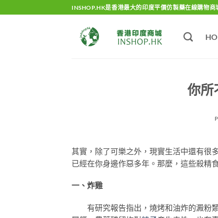
Skip
INSHOP.HK是香港最大的印度平價仿製藥在線購物商
to
content
HO
你所
其實，除了可樂之外，現實生活中還有很
已經在你身邊作惡多年。那麼，這些殺精
一、炸雞
有研究報告指出，燒烤和油炸的澱粉類