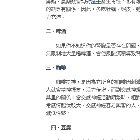
屬鎘、農藥殘留均對
精子
產生毒性。也有
的缺乏有關係。因此，多吃牡蠣、蝦皮、動
力充沛。
二、啤酒
如果你不知道你的腎臟是否存在問題，
無限制地大量喝啤酒，會使尿酸沉積導致
三、
咖啡
咖啡提神，是因為它所含的咖啡因刺激
人就會精神振奮，活力倍增。而副交感神
與里的關係。當交感神經活動頻繁時，相
常感情起伏較大，交感神經容易興奮的人
減低性慾。
四、豆腐