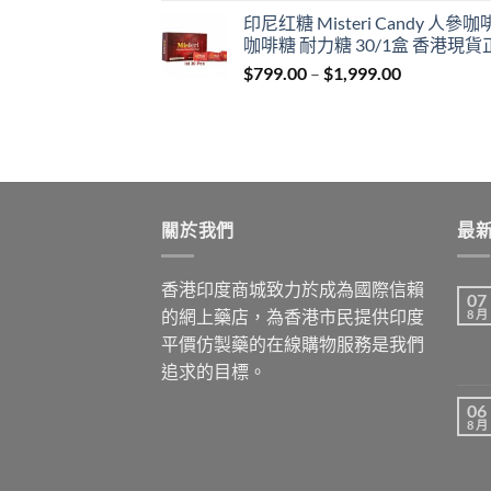
range:
印尼红糖 Misteri Candy 人參
$699.00
咖啡糖 耐力糖 30/1盒 香港現貨
through
Price
$
799.00
–
$
1,999.00
$1,899.00
range:
$799.00
through
$1,999.00
關於我們
最
香港印度商城致力於成為國際信賴
07
的網上藥店，為香港市民提供印度
8 月
平價仿製藥的在線購物服務是我們
追求的目標。
06
8 月