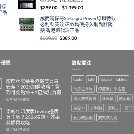
$600.00.
$409.00.
咖啡糖
Price
$
399.00
–
$
1,399.00
正品
range:
威而鋼偉哥Stenagra Power綠鑽特效
$399.00
必利劲雙效 速效增硬持久助勃壯陽
through
藥 香港總代理正品
$1,399.00
Original
Current
$
600.00
$
389.00
price
price
was:
is:
$600.00.
$389.00.
新優惠
熱點關注
Cialis
Lilly
Tadalafil Tablets
印度壯陽藥香港邊度買最
安全？2026網購攻略：貨
他達拉非片
印度進口學名藥
到付款點揀＋3招辨別真假
印度雙效偉哥
壯陽藥
威而鋼
在
留言功能已關閉
〈印
希愛力
必利勁
犀利士
菱形
度
樂威壯印度版Levitra邊度
壯
買正貨？2026價錢、效果
菱形威而鋼
雙效威而鋼
陽
與購買攻略
藥
在
香
留言功能已關閉