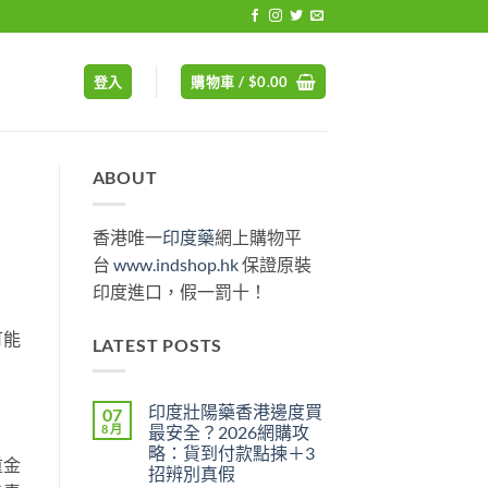
登入
購物車 /
$
0.00
ABOUT
香港唯一
印度藥
網上購物平
台
www.indshop.hk
保證原裝
印度進口，假一罰十！
可能
LATEST POSTS
印度壯陽藥香港邊度買
07
8 月
最安全？2026網購攻
略：貨到付款點揀＋3
重金
招辨別真假