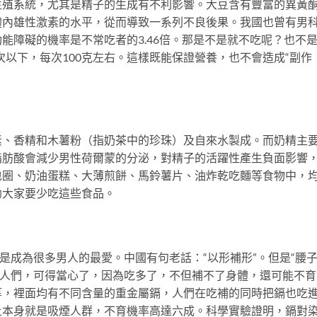
系統，尤其是精子的生成有不利影響。大豆含有豐富的異黃
體內雄性激素的水平，從而導致一系列不良後果。我國也曾有男
能障礙的機率是不常吃者的3.46倍。那是不是就不吃呢？也不
次以下，每次100克左右。這樣既能保證營養，也不會造成“副作
香精和木薯粉（指奶茶中的珍珠）及自來水製成。而奶精主
脂肪酸會減少男性荷爾蒙的分泌，對精子的活躍性產生負面影響
包圈、奶油蛋糕、大薄煎餅、馬鈴薯片、油炸乾吃麵等食物中，
勸大家要少吃這些食品。
成為很多男人的最愛。中國有句老話：“以形補形”。但是“腰子
的人們，可得當心了，因為吃多了，不但補不了身體，還可能不育
等，裡面均有不同含量的重金屬鎘，人們在吃補的同時把鎘也吃
上本身就是吸煙人群，不育機率高達六成。科學實驗證明，鎘對