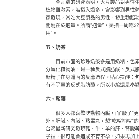
查瓦羅的研究表明，大豆製品對男性生殖
植物雌激素，若攝入過多，會影響到男性
家發現，常吃大豆製品的男性，發生勃起功
關鍵在於適量。所謂“適量”，是指一周吃3
用”。
五、奶茶
目前市面的珍珠奶茶多是用奶精、色素、
分氫化植物油，是一種反式脂肪酸。反式
斷精子在身體內的反應過程。貼心提醒：
有不等量的反式脂肪酸。所以小編還是奉
六、豬腰
很多人都喜歡吃動物內臟，而“腰子”更是
外。肝臟、內臟、豬睾丸，想“吃啥補啥”
台灣最新研究發現豬、牛、羊的肝、腎臟
子裡，很可能會造成不育不孕，如果再加