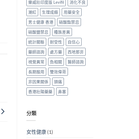
樂威壯印度版 Levifil
消化不良
潮紅
生理成癮
用藥安全
男士健康 香港
硝酸酯禁忌
硝酸鹽禁忌
種族差異
統計關聯
耐受性
自信心
藥師諮詢
處方藥
西地那非
視覺異常
負相關
醫師諮詢
長期服用
雙效偉哥
非因果關係
頭痛
香港壯陽藥藥
鼻塞
分類
女性健康
(1)