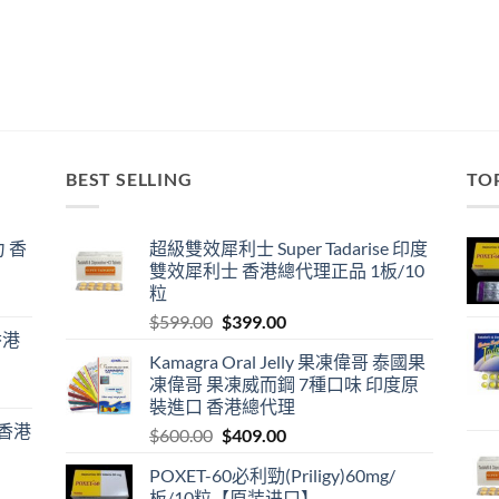
BEST SELLING
TO
 香
超級雙效犀利士 Super Tadarise 印度
雙效犀利士 香港總代理正品 1板/10
粒
Original
Current
$
599.00
$
399.00
香港
price
price
Kamagra Oral Jelly 果凍偉哥 泰國果
was:
is:
凍偉哥 果凍威而鋼 7種口味 印度原
$599.00.
$399.00.
裝進口 香港總代理
 香港
Original
Current
$
600.00
$
409.00
price
price
POXET-60必利勁(Priligy)60mg/
was:
is:
板/10粒【原装进口】