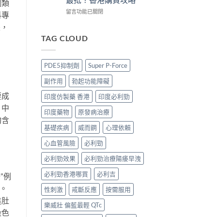
酮類
買
3
買
版
攻
招
正
POXET-
在
留言功能已關閉
科專
略〉
辨
貨？
60
〈犀
是，
中
別
2026
香
利
真
雙
港
士
TAG CLOUD
假〉
效
邊
印
中
偉
度
度
哥
買
版
PDE5抑制劑
Super P-Force
價
正
價
錢、
貨？
錢
副作用
勃起功能障礙
效
2026
2026
果
價
比
要成
印度仿製藥 香港
印度必利勁
與
錢、
較：
，中
購
效
Tadarise、
印度藥物
原發病治療
買
果
Tadacip、
均含
攻
與
Vidalista
基礎疾病
威而鋼
心理依賴
略〉
購
邊
中
心血管風險
必利勁
買
款
攻
最
必利勁效果
必利勁治療陽痿早洩
略〉
抵？
中
香
必利勁香港哪買
必利吉
”例
港
購
。
性刺激
戒斷反應
按需服用
買
進肚
攻
樂威壯 偏藍最輕 QTc
略〉
染色
中