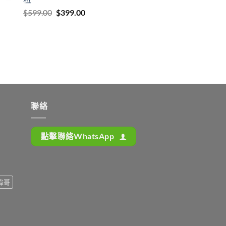
Original
Current
$
599.00
$
399.00
price
price
was:
is:
$599.00.
$399.00.
聯絡
點擊聯絡WhatsApp
偉哥