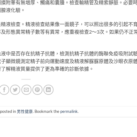
觸摸附睾有無增厚、觸痛和囊腫。檢查輸精管及精索靜脈。必要
列腺液化驗。
液檢查。精液檢查結果像一面鏡子，可以照出很多的引起不
率及形態異常精子數等有異常，應重複檢查2～3次。如果仍不正
中是否存在抗精子抗體，檢測抗精子抗體的酶聯免疫吸附試
電子顯微鏡測定精子前向運動速度及精液解脲脲原體及沙眼衣原
對了解精液質量提供了更為準確的診斷依據。
 posted in
男性健康
. Bookmark the
permalink
.