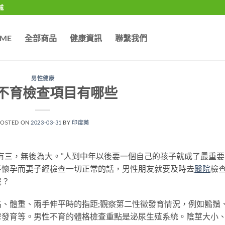
城
ME
全部商品
健康資訊
聯繫我們
男性健康
不育檢查項目有哪些
POSTED ON
2023-03-31
BY
印度藥
有三，無後為大。”人到中年以後要一個自己的孩子就成了最重要
不懷孕而妻子經檢查一切正常的話，男性朋友就要及時去
醫院
檢
呢？
體重、兩手伸平時的指距;觀察第二性徵發育情況，例如鬍鬚
房發育等。男性不育的體格檢查重點是泌尿生殖系統。陰莖大小