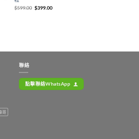
Original
Current
$
599.00
$
399.00
price
price
was:
is:
$599.00.
$399.00.
聯絡
點擊聯絡WhatsApp
偉哥