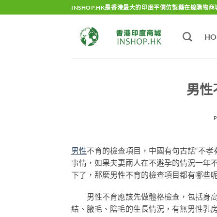
Skip
INSHOP.HK是香港最大的印度平價仿製藥在線購物商
to
content
HO
男性
男性
不育的檢查項目，中國有句古話“不孝
事情，如果夫妻兩人在不避孕的情況一年
下了，那麼男性不育的檢查項目都有哪些
男性不育應該先做體格檢查，包括身高、
結、腋毛、陰毛的生長情況，有無男性乳