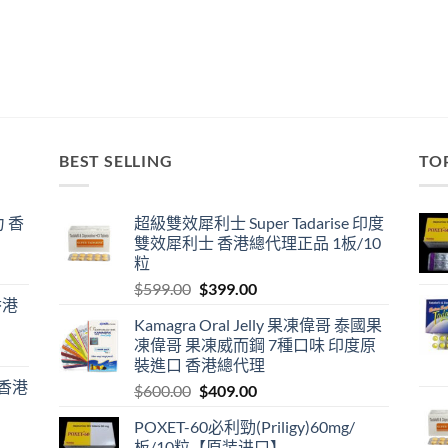
BEST SELLING
TO
 香
超級雙效犀利士 Super Tadarise 印度
雙效犀利士 香港總代理正品 1板/10
粒
Original
Current
$
599.00
$
399.00
香港
price
price
Kamagra Oral Jelly 果凍偉哥 泰國果
was:
is:
凍偉哥 果凍威而鋼 7種口味 印度原
$599.00.
$399.00.
裝進口 香港總代理
 香港
Original
Current
$
600.00
$
409.00
price
price
POXET-60必利勁(Priligy)60mg/
was:
is:
板/10粒【原装进口】