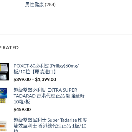
男性健康
(284)
P RATED
POXET-60必利勁(Priligy)60mg/
板/10粒【原装进口】
Price
$
399.00
–
$
1,399.00
range:
超級雙效必利勁 EXTRA SUPER
$399.00
TADARAD 香港代理正品 超強延時
through
10粒/板
$1,399.00
$
459.00
超級雙效犀利士 Super Tadarise 印度
雙效犀利士 香港總代理正品 1板/10
粒