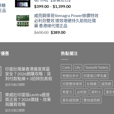
$600.00.
$409.00.
咖啡糖
Price
$
399.00
–
$
1,399.00
正品
range:
威而鋼偉哥Stenagra Power綠鑽特效
$399.00
必利劲雙效 速效增硬持久助勃壯陽
through
藥 香港總代理正品
$1,399.00
Original
Current
$
600.00
$
389.00
price
price
was:
is:
$600.00.
$389.00.
新優惠
熱點關注
Cialis
Lilly
Tadalafil Tablets
印度壯陽藥香港邊度買最
安全？2026網購攻略：貨
他達拉非片
印度進口學名藥
到付款點揀＋3招辨別真假
印度雙效偉哥
壯陽藥
威而鋼
在
留言功能已關閉
〈印
希愛力
必利勁
犀利士
菱形
度
樂威壯印度版Levitra邊度
壯
買正貨？2026價錢、效果
菱形威而鋼
雙效威而鋼
陽
與購買攻略
藥
在
香
留言功能已關閉