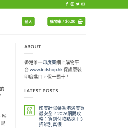
登入
購物車 /
$
0.00
ABOUT
香港唯一
印度藥
網上購物平
台
www.indshop.hk
保證原裝
印度進口，假一罰十！
的
LATEST POSTS
查一
印度壯陽藥香港邊度買
07
8 月
最安全？2026網購攻
、喉
略：貨到付款點揀＋3
、是
招辨別真假