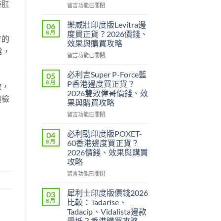
時肛
在
留言功能已關閉
〈印
度
樂威壯印度版Levitra邊
06
壯
8 月
度買正貨？2026價錢、
育的
陽
效果與購買攻略
藥
常，
在
香
留言功能已關閉
〈樂
港
威
邊
必利吉Super P-Force藍
05
壯
度
8 月
P香港邊度買正貨？
驗，
印
買
2026雙效偉哥價錢、效
度
體檢
最
果與購買攻略
版
安
Levitra
全？
在
留言功能已關閉
邊
2026
〈必
度
網
利
必利勁印度版POXET-
04
買
購
吉
8 月
60香港邊度買正貨？
正
攻
Super
2026價錢、效果與購買
貨？
略：
P-
攻略
2026
貨
Force
價
到
藍
在
留言功能已關閉
錢、
付
P
〈必
效
款
香
利
犀利士印度版價錢2026
03
果
點
港
勁
8 月
比較：Tadarise、
與
揀
邊
印
Tadacip、Vidalista邊款
購
＋
度
度
最抵？香港購買攻略