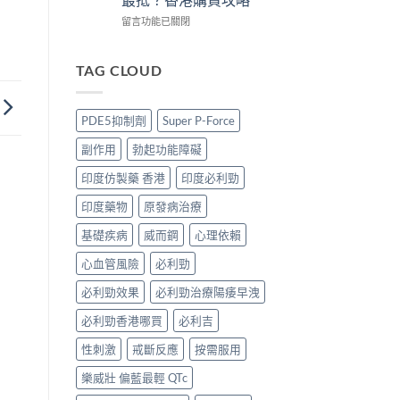
買
3
買
版
攻
招
正
POXET-
在
留言功能已關閉
略〉
辨
貨？
60
〈犀
中
別
2026
香
利
真
雙
港
士
TAG CLOUD
假〉
效
邊
印
中
偉
度
度
哥
買
版
PDE5抑制劑
Super P-Force
價
正
價
錢、
貨？
錢
副作用
勃起功能障礙
效
2026
2026
果
價
比
印度仿製藥 香港
印度必利勁
與
錢、
較：
購
效
Tadarise、
印度藥物
原發病治療
買
果
Tadacip、
攻
與
Vidalista
基礎疾病
威而鋼
心理依賴
略〉
購
邊
中
心血管風險
必利勁
買
款
攻
最
必利勁效果
必利勁治療陽痿早洩
略〉
抵？
中
香
必利勁香港哪買
必利吉
港
購
性刺激
戒斷反應
按需服用
買
攻
樂威壯 偏藍最輕 QTc
略〉
中