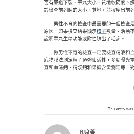
否有尿道下裂，睾丸大小、質地軟硬度。
診檢查前列腺的大小、質地，並按摩出前
男性不育的檢查中最重要的一個檢查是精
原因，如果檢查結果顯示
精子
數量、活動
說明睾丸生精功能或附性腺出了毛病。
做男性不育的檢查一定要檢查精液和血液
底物膜法測定精子頂體酶活性，多點曝光
查和血清鈣，精漿鈣和果糖含量測定等，
This entry was
印度藥