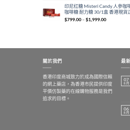
range:
印尼红糖 Misteri Candy 人參
$699.00
咖啡糖 耐力糖 30/1盒 香港現貨
through
Price
$
799.00
–
$
1,999.00
$1,899.00
range:
$799.00
through
$1,999.00
關於我們
最
香港印度商城致力於成為國際信賴
07
的網上藥店，為香港市民提供印度
8 月
平價仿製藥的在線購物服務是我們
追求的目標。
06
8 月