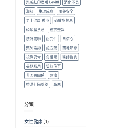
樂威壯印度版 Levifil
消化不良
潮紅
生理成癮
用藥安全
男士健康 香港
硝酸酯禁忌
硝酸鹽禁忌
種族差異
統計關聯
耐受性
自信心
藥師諮詢
處方藥
西地那非
視覺異常
負相關
醫師諮詢
長期服用
雙效偉哥
非因果關係
頭痛
香港壯陽藥藥
鼻塞
分類
女性健康
(1)