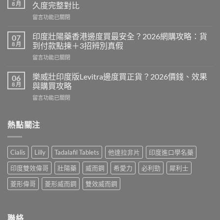
果
8 月
久度完整對比
凍
在
留言功能已關閉
偉
〈印
哥
度
VS
印度壯陽藥香港邊度買最安全？2026網購攻略：貨
07
威
藥
8 月
到付款點揀＋3招辨別真假
而
片
在
留言功能已關閉
鋼
邊
〈印
定
隻
度
犀
樂威壯印度版Levitra邊度買正貨？2026價錢、效果
06
好？
壯
利
8 月
與購買攻略
2026
陽
士
香
在
留言功能已關閉
藥
邊
港
〈樂
香
隻
購
威
港
好？
買
壯
熱點關注
邊
2026
攻
印
度
效
略
度
買
果、
（P-
版
最
價
Cialis
Lilly
Tadalafil Tablets
他達拉非片
印度進口學名藥
Force
Levitra
安
錢、
果
邊
全？
持
印度雙效偉哥
壯陽藥
威而鋼
希愛力
必利勁
犀利士
凍
度
2026
久
推
買
網
菱形偉哥
菱形威而鋼
雙效威而鋼
度
薦）〉
正
購
完
中
貨？
攻
整
2026
略：
對
價
貨
聯絡
比〉