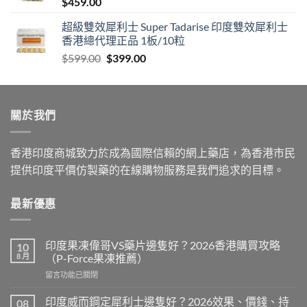
$
459.00
$1,399.00
超級雙效犀利士 Super Tadarise 印度雙效犀利士
香港總代理正品 1板/10粒
Original
Current
$
599.00
$
399.00
price
price
was:
is:
$599.00.
$399.00.
關於我們
香港印度商城致力於成為國際信賴的網上藥店，為香港市民
提供印度平價仿製藥的在線購物服務是我們追求的目標。
最新優惠
印度果凍偉哥VS藥片邊隻好？2026香港購買攻略
10
8 月
（P-Force果凍推薦）
在
留言功能已關閉
〈印
度
印度威而鋼定犀利士邊隻好？2026效果、價錢、持
08