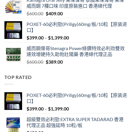
was:
is:
威而鋼 7種口味 印度原裝進口 香港總代理
$599.00.
$399.00.
Original
Current
$
600.00
$
409.00
price
price
POXET-60必利勁(Priligy)60mg/板/10粒【原装进
was:
is:
口】
$600.00.
$409.00.
Price
$
399.00
–
$
1,399.00
range:
威而鋼偉哥Stenagra Power綠鑽特效必利劲雙效
$399.00
速效增硬持久助勃壯陽藥 香港總代理正品
through
Original
Current
$
600.00
$
389.00
$1,399.00
price
price
was:
is:
TOP RATED
$600.00.
$389.00.
POXET-60必利勁(Priligy)60mg/板/10粒【原装进
口】
Price
$
399.00
–
$
1,399.00
range:
超級雙效必利勁 EXTRA SUPER TADARAD 香港
$399.00
代理正品 超強延時 10粒/板
through