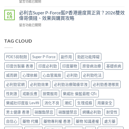
在
留言功能已關閉
藥
邊
港
〈樂
香
隻
購
威
港
必利吉Super P-Force藍P香港邊度買正貨？2026雙效
05
好？
買
壯
邊
8 月
偉哥價錢、效果與購買攻略
2026
攻
印
度
效
略
在
留言功能已關閉
度
買
果、
（P-
〈必
版
最
價
Force
利
Levitra
安
錢、
果
吉
TAG CLOUD
邊
全？
持
凍
Super
度
2026
久
推
P-
買
網
度
薦）〉
Force
正
購
PDE5抑制劑
Super P-Force
副作用
勃起功能障礙
完
中
藍
貨？
攻
整
P
2026
略：
印度仿製藥 香港
印度必利勁
印度藥物
原發病治療
基礎疾病
對
香
價
貨
比〉
港
錢、
威而鋼
心理依賴
心血管風險
必利勁
必利勁吃法
到
中
邊
效
付
度
必利勁官網
必利勁效果
必利勁治療陽痿早洩
必利勁香港哪買
果
款
買
與
點
正
性刺激
戒斷反應
按需服用
樂威壯 偏藍最輕 QTc
購
揀
貨？
買
＋
樂威壯印度版 Levifil
消化不良
潮紅
生理成癮
用藥安全
2026
攻
3
雙
略〉
招
男士健康 香港
硝酸酯禁忌
硝酸鹽禁忌
網購必利勁
耐受性
效
中
辨
偉
別
自信心
藥物 代購
藥物專利權 香港
藥物 知識產權
處方藥
哥
真
價