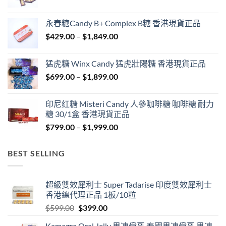
range:
$549.00
永春糖Candy B+ Complex B糖 香港現貨正品
through
Price
$
429.00
–
$
1,849.00
$1,999.00
range:
$429.00
猛虎糖 Winx Candy 猛虎壯陽糖 香港現貨正品
through
Price
$
699.00
–
$
1,899.00
$1,849.00
range:
$699.00
印尼红糖 Misteri Candy 人參咖啡糖 咖啡糖 耐力
through
糖 30/1盒 香港現貨正品
$1,899.00
Price
$
799.00
–
$
1,999.00
range:
$799.00
BEST SELLING
through
$1,999.00
超級雙效犀利士 Super Tadarise 印度雙效犀利士
香港總代理正品 1板/10粒
Original
Current
$
599.00
$
399.00
price
price
Kamagra Oral Jelly 果凍偉哥 泰國果凍偉哥 果凍