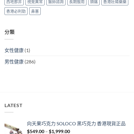
假〉
西地那非
視覺異常
醫師諮詢
長期服用
頭痛
香港壯陽藥藥
錢、
中
效
香港必利勁
鼻塞
果
與
購
買
分類
攻
略〉
中
女性健康
(1)
男性健康
(286)
LATEST
向天果巧克力 SOLOCO 黑巧克力 香港現貨正品
Price
$
549.00
–
$
1,999.00