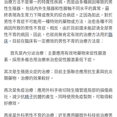
治療方法不是單一的特異性疾病，而是由多種病因導致的男
性生殖器， 包括內外生殖器和性腺軸不同水平的異常，最
終表現為生育力下降或喪失的綜合病症。正因為如此，對於
男性不育症不可能用一種特效的藥物或方法，治愈各種不同
病因所致的男性不育症。相反，由於目前還未能認清全部男
性不育的病因，因此，也就尚無肯定有效的治療方法用於
臨
床
。目前在臨床有一定療效的男性不育的治療方法是：
首先是內分泌治療：主要應用有效地藥物來促性腺激
素，採用多複合用治療來治愈促性腺激素低下症。
其次是生殖道炎症的治療：目前主張聯合應用抗生素與抗炎
類藥物，治療的效果較好。
再次是免疫治療：應用外科手術切除生殖管道局部的損傷病
灶，減少抗
精子
抗體的產生，同時使用免疫製劑，可取得較
好療效。
再來是外科男性不育的治療：近年應用顯微外科技術治療男