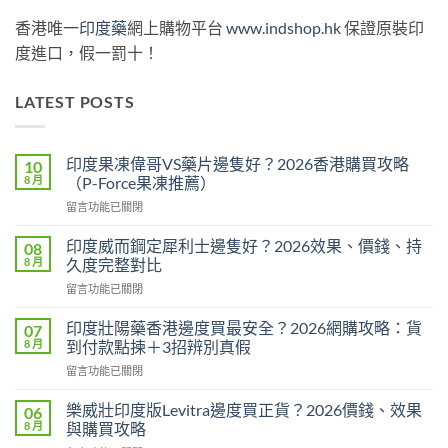
香港唯一
印度藥
網上購物平台
www.indshop.hk
保證原裝印
度進口，假一罰十！
LATEST POSTS
印度果凍偉哥VS藥片邊隻好？2026香港購買攻略
10
8 月
（P-Force果凍推薦）
在
留言功能已關閉
〈印
度
印度威而鋼定犀利士邊隻好？2026效果、價錢、持
08
果
8 月
久度完整對比
凍
在
留言功能已關閉
偉
〈印
哥
度
VS
印度壯陽藥香港邊度買最安全？2026網購攻略：貨
07
威
藥
8 月
到付款點揀＋3招辨別真假
而
片
在
留言功能已關閉
鋼
邊
〈印
定
隻
度
犀
樂威壯印度版Levitra邊度買正貨？2026價錢、效果
06
好？
壯
利
8 月
與購買攻略
2026
陽
士
香