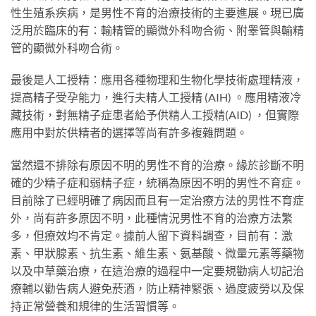
性生殖系疾病，是男性不育的治療技術的主要進展。現已廣
泛用於臨床的有：輸精管的顯微外科吻合術、附睾管與輸精
管的顯微外科吻合術。
最後是人工授精：應用各種物理和生物化學技術處理精液，
提高精子受孕能力，進行夫精人工授精 (AIH) 。應用精液冷
藏技術，對無精子症患者給予供精人工授精(AID) ，但實際
應用中對於供精者的選擇等尚有許多複雜問題。
當然還不排除有原因不明的男性不育的治療。緣於診斷不明
確的少精子症和弱精子症，統稱為原因不明的男性不育症。
目前除了已經明確了病因而且有一定治療方法的男性不育症
外，尚有許多原因不明，此種情況男性不育的治療方法繁
多，但療效均不肯定。據前人留下資料調查，目前有：激
素、甲狀腺素、抗生素、維生素、氨基酸、微量元素等藥物
以及中草藥治療，在這治療的過程中一定要規勸病人切記治
療輔以勸告病人避免菸酒，防止精神緊張、過度疲勞以及保
持正常營養和規律的生活習慣等。