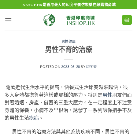
Skip
INSHOP.HK是香港最大的印度平價仿製藥在線購物商城
to
content
男性健康
男性不育的治療
POSTED ON
2023-03-28
BY
印度藥
隨著近代生活水平的提高，快餐式生活節奏越來越快，很
多人身體都擔負著這樣或那樣的壓力。特別是
男性
朋友們面
對著婚姻、房產、儲蓄的三重大壓力。在一定程度上不注意
身體的保養，小病不及早根治，誘發了一系列讓你措手不及
的男性生殖
疾病
。
男性不育的治療方法與其他系統疾病不同，男性不育的