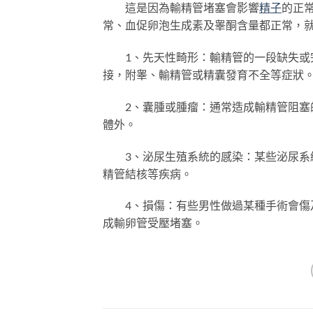
這是因為輸精管堵塞會影響
精子
的正
常、血促卵泡生成素及睾酮含量都正常，
1、先天性畸形：輸精管的一段缺失或完
接，附睾、輸精管或精囊發育不全等症狀
2、囊腫或腫瘤：通常造成輸精管阻塞的
體外。
3、泌尿生殖系統的感染：某些泌尿系統
精管結核等疾病。
4、損傷：有些男性做過某種手術會傷
成輸卵管受壓堵塞。