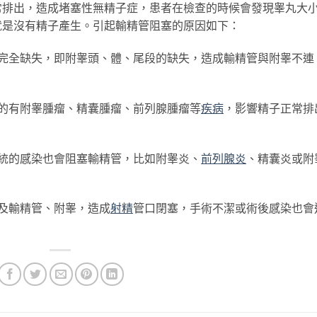
常排出，造成堵塞性無精子症，患者在檢查的時候會發現睾丸大
就是沒有精子產生。引起輸精管阻塞的原因如下：
全缺失，即附睾頭、體、尾段的缺失，造成輸精管與附睾不連
。
有附睾腫瘤、精囊腫瘤、前列腺腫瘤等
疾病
，影響精子正常排
的感染也會阻塞輸精管，比如附睾炎、
前列腺炎
、精囊炎或附
及輸精管、附睾，造成
射精
管口閉塞，手術不潔或術後感染也會