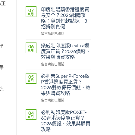
〈印
小正
度
印度壯陽藥香港邊度買
07
威
8 月
最安全？2026網購攻
而
略：貨到付款點揀＋3
鋼
招辨別真假
定
犀
在
留言功能已關閉
利
〈印
士
度
樂威壯印度版Levitra邊
出
06
邊
壯
8 月
度買正貨？2026價錢、
隻
陽
效果與購買攻略
好？
藥
2026
在
香
留言功能已關閉
睾
效
〈樂
港
果、
威
邊
必利吉Super P-Force藍
05
價
壯
度
8 月
P香港邊度買正貨？
錢、
印
買
2026雙效偉哥價錢、效
造
持
度
最
果與購買攻略
久
版
安
度
Levitra
全？
在
留言功能已關閉
完
邊
2026
〈必
整
度
網
利
必利勁印度版POXET-
04
對
買
購
吉
8 月
60香港邊度買正貨？
比〉
正
攻
Super
2026價錢、效果與購買
中
貨？
略：
P-
攻略
2026
貨
Force