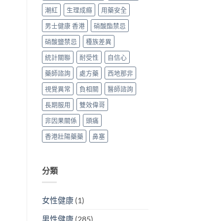
潮紅
生理成癮
用藥安全
男士健康 香港
硝酸酯禁忌
硝酸鹽禁忌
種族差異
統計關聯
耐受性
自信心
藥師諮詢
處方藥
西地那非
視覺異常
負相關
醫師諮詢
長期服用
雙效偉哥
非因果關係
頭痛
香港壯陽藥藥
鼻塞
分類
女性健康
(1)
男性健康
(285)