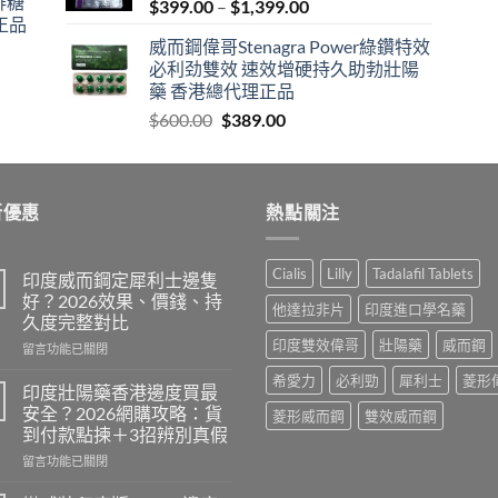
咖啡糖
Price
$
399.00
–
$
1,399.00
正品
range:
威而鋼偉哥Stenagra Power綠鑽特效
$399.00
必利劲雙效 速效增硬持久助勃壯陽
through
藥 香港總代理正品
$1,399.00
Original
Current
$
600.00
$
389.00
price
price
was:
is:
$600.00.
$389.00.
新優惠
熱點關注
Cialis
Lilly
Tadalafil Tablets
印度威而鋼定犀利士邊隻
好？2026效果、價錢、持
他達拉非片
印度進口學名藥
久度完整對比
印度雙效偉哥
壯陽藥
威而鋼
在
留言功能已關閉
〈印
希愛力
必利勁
犀利士
菱形
度
印度壯陽藥香港邊度買最
威
安全？2026網購攻略：貨
菱形威而鋼
雙效威而鋼
而
到付款點揀＋3招辨別真假
鋼
在
定
留言功能已關閉
〈印
犀
度