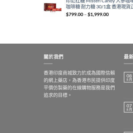
印尼红糖 Misteri Candy 人參
$699.00
咖啡糖 耐力糖 30/1盒 香港現貨
through
Price
$
799.00
–
$
1,999.00
$1,899.00
range:
$799.00
through
$1,999.00
關於我們
最
香港印度商城致力於成為國際信賴
08
的網上藥店，為香港市民提供印度
8 月
平價仿製藥的在線購物服務是我們
追求的目標。
07
8 月