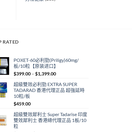
P RATED
POXET-60必利勁(Priligy)60mg/
板/10粒【原装进口】
Price
$
399.00
–
$
1,399.00
range:
超級雙效必利勁 EXTRA SUPER
$399.00
TADARAD 香港代理正品 超強延時
through
10粒/板
$1,399.00
$
459.00
超級雙效犀利士 Super Tadarise 印度
雙效犀利士 香港總代理正品 1板/10
粒