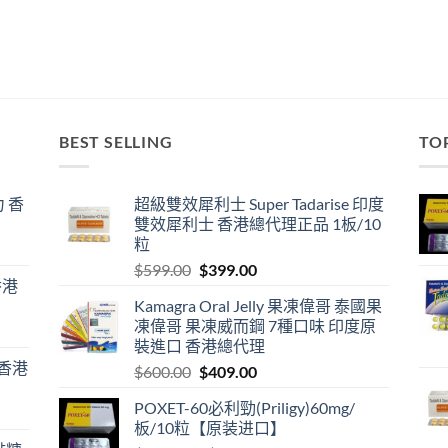
BEST SELLING
TO
 香
超級雙效犀利士 Super Tadarise 印度
雙效犀利士 香港總代理正品 1板/10
粒
Original
Current
$
599.00
$
399.00
香港
price
price
Kamagra Oral Jelly 果凍偉哥 泰國果
was:
is:
凍偉哥 果凍威而鋼 7種口味 印度原
$599.00.
$399.00.
裝進口 香港總代理
 香港
Original
Current
$
600.00
$
409.00
price
price
POXET-60必利勁(Priligy)60mg/
was:
is:
板/10粒【原装进口】
$600.00.
$409.00.