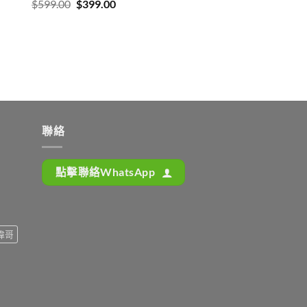
Original
Current
$
599.00
$
399.00
price
price
was:
is:
$599.00.
$399.00.
聯絡
點擊聯絡WhatsApp
偉哥