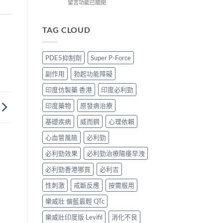
價
到
藍
在
留言功能已關閉
錢、
付
P
〈必
效
款
香
利
果
點
港
勁
TAG CLOUD
與
揀
邊
印
購
＋
度
度
買
3
買
版
PDE5抑制劑
Super P-Force
攻
招
正
POXET-
略〉
辨
貨？
60
副作用
勃起功能障礙
中
別
2026
香
真
雙
港
印度仿製藥 香港
印度必利勁
假〉
效
邊
中
偉
度
印度藥物
原發病治療
哥
買
價
正
基礎疾病
威而鋼
心理依賴
錢、
貨？
心血管風險
必利勁
效
2026
果
價
必利勁效果
必利勁治療陽痿早洩
與
錢、
購
效
必利勁香港哪買
必利吉
買
果
攻
與
性刺激
戒斷反應
按需服用
略〉
購
中
買
樂威壯 偏藍最輕 QTc
攻
略〉
樂威壯印度版 Levifil
消化不良
中