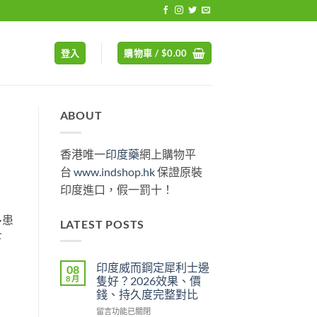
登入
購物車 /
$
0.00
ABOUT
香港唯一
印度藥
網上購物平
台
www.indshop.hk
保證原裝
印度進口，假一罰十！
多患
LATEST POSTS
下
印度威而鋼定犀利士邊
08
8 月
隻好？2026效果、價
錢、持久度完整對比
在
留言功能已關閉