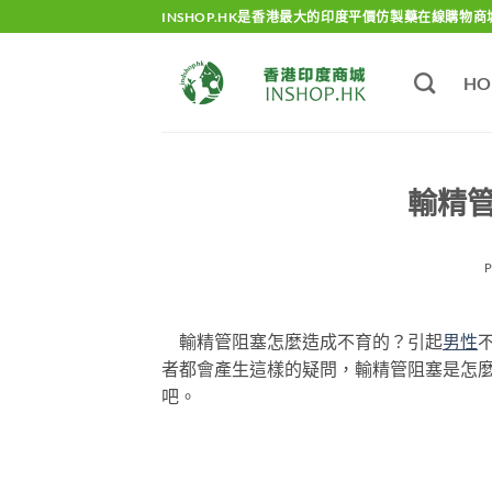
Skip
INSHOP.HK是香港最大的印度平價仿製藥在線購物商
to
content
HO
輸精
輸精管阻塞怎麼造成不育的？引起
男性
者都會產生這樣的疑問，輸精管阻塞是怎
吧。