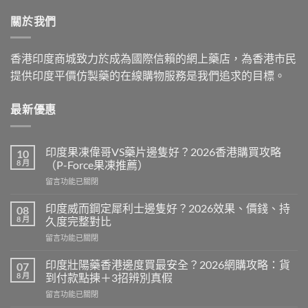
$599.00.
$399.00.
關於我們
香港印度商城致力於成為國際信賴的網上藥店，為香港市民
提供印度平價仿製藥的在線購物服務是我們追求的目標。
最新優惠
印度果凍偉哥VS藥片邊隻好？2026香港購買攻略
10
8 月
（P-Force果凍推薦）
在
留言功能已關閉
〈印
度
印度威而鋼定犀利士邊隻好？2026效果、價錢、持
08
果
8 月
久度完整對比
凍
在
留言功能已關閉
偉
〈印
哥
度
VS
印度壯陽藥香港邊度買最安全？2026網購攻略：貨
07
威
藥
8 月
到付款點揀＋3招辨別真假
而
片
在
留言功能已關閉
鋼
邊
〈印
定