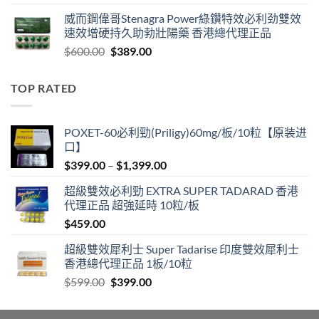
range:
威而鋼偉哥Stenagra Power綠鑽特效必利劲雙效
$399.00
速效增硬持久助勃壯陽藥 香港總代理正品
through
Original
Current
$
600.00
$
389.00
$1,399.00
price
price
was:
is:
TOP RATED
$600.00.
$389.00.
POXET-60必利勁(Priligy)60mg/板/10粒【原装进
口】
Price
$
399.00
–
$
1,399.00
range:
超級雙效必利勁 EXTRA SUPER TADARAD 香港
$399.00
代理正品 超強延時 10粒/板
through
$
459.00
$1,399.00
超級雙效犀利士 Super Tadarise 印度雙效犀利士
香港總代理正品 1板/10粒
Original
Current
$
599.00
$
399.00
price
price
was:
is: