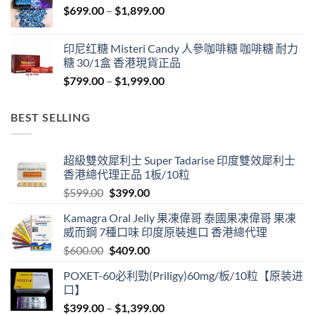
Price
$
699.00
–
$
1,899.00
$1,849.00
range:
$699.00
印尼红糖 Misteri Candy 人參咖啡糖 咖啡糖 耐力
through
糖 30/1盒 香港現貨正品
$1,899.00
Price
$
799.00
–
$
1,999.00
range:
$799.00
BEST SELLING
through
$1,999.00
超級雙效犀利士 Super Tadarise 印度雙效犀利士
香港總代理正品 1板/10粒
Original
Current
$
599.00
$
399.00
price
price
Kamagra Oral Jelly 果凍偉哥 泰國果凍偉哥 果凍
was:
is:
威而鋼 7種口味 印度原裝進口 香港總代理
$599.00.
$399.00.
Original
Current
$
600.00
$
409.00
price
price
POXET-60必利勁(Priligy)60mg/板/10粒【原装进
was:
is:
口】
$600.00.
$409.00.
Price
$
399.00
–
$
1,399.00