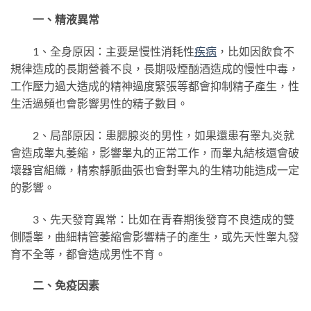
一、精液異常
1、全身原因：主要是慢性消耗性
疾病
，比如因飲食不
規律造成的長期營養不良，長期吸煙酗酒造成的慢性中毒，
工作壓力過大造成的精神過度緊張等都會抑制精子產生，性
生活過頻也會影響男性的精子數目。
2、局部原因：患腮腺炎的男性，如果還患有睾丸炎就
會造成睾丸萎縮，影響睾丸的正常工作，而睾丸結核還會破
壞器官組織，精索靜脈曲張也會對睾丸的生精功能造成一定
的影響。
3、先天發育異常：比如在青春期後發育不良造成的雙
側隱睾，曲細精管萎縮會影響精子的產生，或先天性睾丸發
育不全等，都會造成男性不育。
二、免疫因素