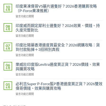
印度果凍偉哥VS藥片邊隻好？2026香港購買攻略
10
8 月
（P-Force果凍推薦）
在
留言功能已關閉
〈印
度
印度威而鋼定犀利士邊隻好？2026效果、價錢、持
08
果
8 月
久度完整對比
凍
在
留言功能已關閉
偉
〈印
哥
度
VS
印度壯陽藥香港邊度買最安全？2026網購攻略：貨
07
威
藥
8 月
到付款點揀＋3招辨別真假
而
片
在
留言功能已關閉
鋼
邊
〈印
定
隻
度
犀
樂威壯印度版Levitra邊度買正貨？2026價錢、效果
06
好？
壯
利
8 月
與購買攻略
2026
陽
士
香
在
留言功能已關閉
藥
邊
港
〈樂
香
隻
購
威
港
必利吉Super P-Force藍P香港邊度買正貨？2026雙效
05
好？
買
壯
邊
8 月
偉哥價錢、效果與購買攻略
2026
攻
印
度
效
略
在
留言功能已關閉
度
買
果、
（P-
〈必
版
最
價
Force
利
Levitra
安
錢、
果
吉