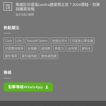
隻
度
犀
樂威壯印度版Levitra邊度買正貨？2026價錢、效果
06
好？
壯
利
8 月
與購買攻略
2026
陽
士
香
在
留言功能已關閉
藥
邊
港
〈樂
香
隻
購
威
港
好？
買
壯
熱點關注
邊
2026
攻
印
度
效
略
度
買
果、
（P-
版
最
價
Cialis
Lilly
Tadalafil Tablets
他達拉非片
印度進口學名藥
Force
Levitra
安
錢、
果
邊
全？
持
印度雙效偉哥
壯陽藥
威而鋼
希愛力
必利勁
犀利士
凍
度
2026
久
推
買
網
菱形偉哥
菱形威而鋼
雙效威而鋼
度
薦）〉
正
購
完
中
貨？
攻
整
2026
略：
對
價
貨
聯絡
比〉
錢、
到
中
效
付
果
款
點擊聯絡WhatsApp
與
點
購
揀
買
＋
攻
3
略〉
招