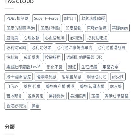
TAG CLOUD
邊
全？
持
凍
Super
度
2026
久
推
P-
買
網
度
薦）〉
Force
正
購
PDE5抑制劑
Super P-Force
副作用
勃起功能障礙
完
中
藍
貨？
攻
整
P
2026
略：
印度仿製藥 香港
印度必利勁
印度藥物
原發病治療
基礎疾病
對
香
價
貨
比〉
港
錢、
威而鋼
心理依賴
心血管風險
必利勁
必利勁吃法
到
中
邊
效
付
度
必利勁官網
必利勁效果
必利勁治療陽痿早洩
必利勁香港哪買
果
款
買
與
點
正
性刺激
戒斷反應
按需服用
樂威壯 偏藍最輕 QTc
購
揀
貨？
買
＋
樂威壯印度版 Levifil
消化不良
潮紅
生理成癮
用藥安全
2026
攻
3
雙
略〉
招
男士健康 香港
硝酸酯禁忌
硝酸鹽禁忌
網購必利勁
耐受性
效
中
辨
偉
別
自信心
藥物 代購
藥物專利權 香港
藥物 知識產權
處方藥
哥
真
價
假〉
西地那非
視覺異常
醫師諮詢
長期服用
頭痛
香港壯陽藥藥
錢、
中
效
香港必利勁
鼻塞
果
與
購
買
分類
攻
略〉