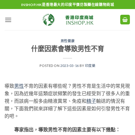
Skip
INSHOP.HK是香港最大的印度平價仿製藥在線購物商城
to
content
男性健康
什麼因素會導致男性不育
POSTED ON
2023-03-16
BY
印度藥
導致
男性
不育的因素有哪些呢？男性不育是生活中的常見現
象，因為近幾年這類症狀頻繁的發生已經受到了很多人的重
視，而該病一般多由精液異常、免疫和
精子
輸送的情況有
關，下面我們就來詳細了解下這些因素是如何引發男性不育
的吧。
專家指出，導致男性不育的因素主要有以下幾點：