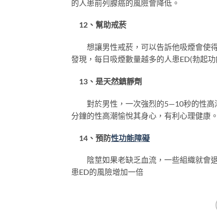
的人患前列腺癌的風險會降低。
12、幫助戒菸
想讓男性戒菸，可以告訴他吸煙會使得海綿
發現，每日吸煙數量越多的人患ED(勃起功
13、是天然鎮靜劑
對於男性，一次強烈的5—10秒的性高潮
分鐘的性高潮愉悅其身心，有利心理健康
14、預防
性功能障礙
陰莖如果老缺乏血流，一些組織就會退化
患ED的風險增加一倍