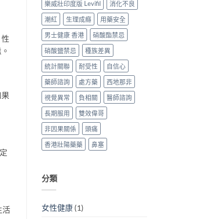
樂威壯印度版 Levifil
消化不良
指
南）〉
潮紅
生理成癮
用藥安全
中
男士健康 香港
硝酸酯禁忌
。性
態。
硝酸鹽禁忌
種族差異
統計關聯
耐受性
自信心
藥師諮詢
處方藥
西地那非
如果
視覺異常
負相關
醫師諮詢
長期服用
雙效偉哥
非因果關係
頭痛
香港壯陽藥藥
鼻塞
定
分類
女性健康
(1)
生活