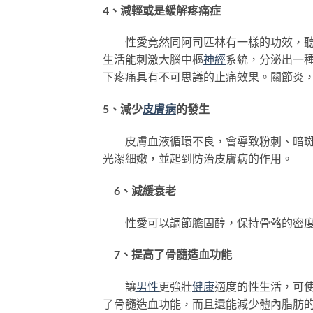
4、減輕或是緩解疼痛症
性愛竟然同阿司匹林有一樣的功效，聽起
生活能刺激大腦中樞
神經
系統，分泌出一
下疼痛具有不可思議的止痛效果。關節炎
5、減少
皮膚病
的發生
皮膚血液循環不良，會導致粉刺、暗斑等
光潔細嫩，並起到防治皮膚病的作用。
6、減緩衰老
性愛可以調節膽固醇，保持骨骼的密度，
7、提高了骨髓造血功能
讓
男性
更強壯
健康
適度的性生活，可
了骨髓造血功能，而且還能減少體內脂肪