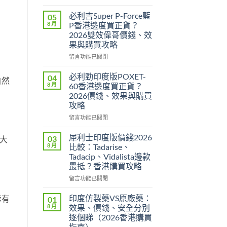
〈樂
威
必利吉Super P-Force藍
05
壯
8 月
P香港邊度買正貨？
印
2026雙效偉哥價錢、效
度
果與購買攻略
版
Levitra
在
留言功能已關閉
邊
〈必
度
利
必利勁印度版POXET-
04
自然
買
吉
8 月
60香港邊度買正貨？
正
Super
2026價錢、效果與購買
貨？
P-
攻略
2026
Force
價
藍
在
留言功能已關閉
錢、
P
〈必
效
香
利
犀利士印度版價錢2026
03
大
果
港
勁
8 月
比較：Tadarise、
與
邊
印
Tadacip、Vidalista邊款
購
度
度
最抵？香港購買攻略
買
買
版
攻
正
POXET-
在
留言功能已關閉
略〉
貨？
60
〈犀
中
2026
香
利
印度仿製藥VS原廠藥：
擁有
01
雙
港
士
8 月
效果、價錢、安全分別
效
邊
印
逐個睇（2026香港購買
偉
度
度
指南）