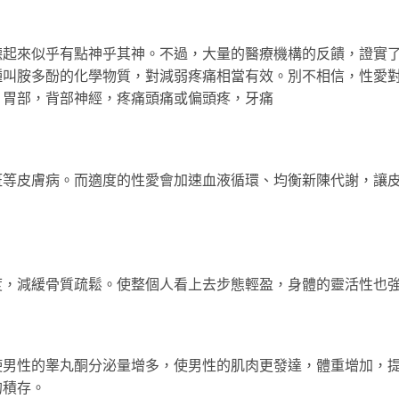
來似乎有點神乎其神。不過，大量的醫療機構的反饋，證實
種叫胺多酚的化學物質，對減弱疼痛相當有效。別不相信，性愛
，胃部，背部神經，疼痛頭痛或偏頭疼，牙痛
皮膚病。而適度的性愛會加速血液循環、均衡新陳代謝，讓
減緩骨質疏鬆。使整個人看上去步態輕盈，身體的靈活性也
使男性的睾丸酮分泌量增多，使男性的肌肉更發達，體重增加，
的積存。