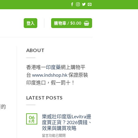
登入
購物車 /
$
0.00
ABOUT
香港唯一
印度藥
網上購物平
台
www.indshop.hk
保證原裝
印度進口，假一罰十！
LATEST POSTS
妻的
樂威壯印度版Levitra邊
06
8 月
度買正貨？2026價錢、
效果與購買攻略
在
留言功能已關閉