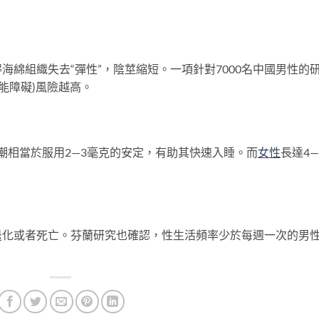
組織失去“彈性”，陰莖縮短。一項針對7000名中國男性的
能障礙)風險越高。
相當於服用2—3毫克的安定，有助其快速入睡。而
女性
長達4—
。
或者死亡。芬蘭研究也確認，性生活頻率少於每週一次的男