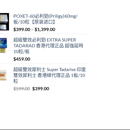
POXET-60必利勁(Priligy)60mg/
板/10粒【原装进口】
Price
$
399.00
–
$
1,399.00
range:
超級雙效必利勁 EXTRA SUPER
$399.00
TADARAD 香港代理正品 超強延時
through
10粒/板
$1,399.00
$
459.00
超級雙效犀利士 Super Tadarise 印度
雙效犀利士 香港總代理正品 1板/10
粒
Original
Current
$
599.00
$
399.00
price
price
was:
is:
$599.00.
$399.00.