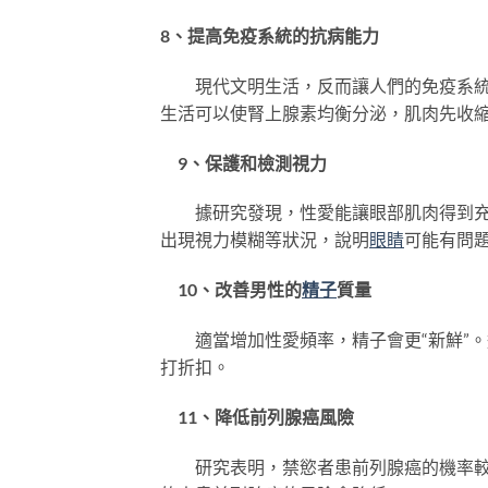
8、提高免疫系統的抗病能力
現代文明生活，反而讓人們的免疫系統
生活可以使腎上腺素均衡分泌，肌肉先收
9、保護和檢測視力
據研究發現，性愛能讓眼部肌肉得到充分
出現視力模糊等狀況，說明
眼睛
可能有問
10、改善男性的
精子
質量
適當增加性愛頻率，精子會更“新鮮”。
打折扣。
11、降低前列腺癌風險
研究表明，禁慾者患前列腺癌的機率較高