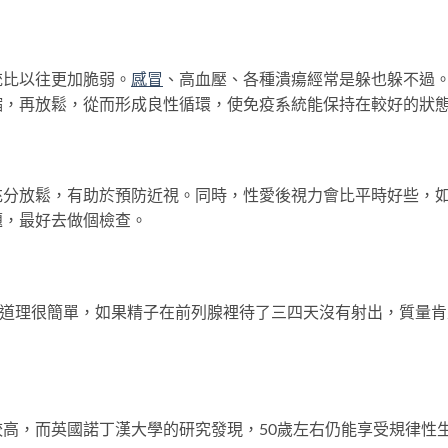
比以往更加脆弱。
感冒
、高血壓、各種潰瘍經常是躲也躲不過
縮，再放鬆，從而形成良性循環，使免疫系統能保持在較好的狀
放鬆，有助於預防近視。同時，性愛後視力會比平時好些，
題，最好去做個檢查。
道理很簡單，如果精子在前列腺裡待了三四天沒有射出，質量肯
，而英國諾丁漢大學的研究發現，50歲左右仍能享受規律性