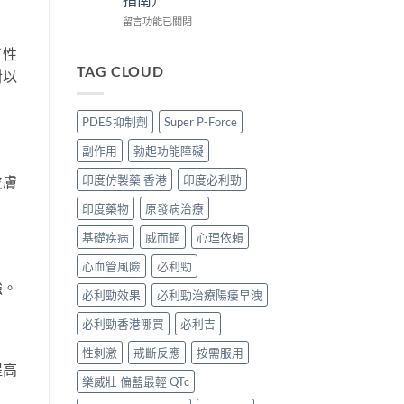
哥
買
版
價
正
價
在
留言功能已關閉
錢、
貨？
錢
〈印
效
2026
2026
度
了性
果
價
比
仿
TAG CLOUD
對以
與
錢、
較：
製
購
效
Tadarise、
藥
買
果
Tadacip、
VS
PDE5抑制劑
Super P-Force
攻
與
Vidalista
原
略〉
購
邊
廠
副作用
勃起功能障礙
中
買
款
藥：
攻
最
效
印度仿製藥 香港
印度必利勁
皮膚
略〉
抵？
果、
中
香
價
印度藥物
原發病治療
港
錢、
購
安
基礎疾病
威而鋼
心理依賴
買
全
心血管風險
必利勁
攻
分
略〉
別
強。
必利勁效果
必利勁治療陽痿早洩
中
逐
個
必利勁香港哪買
必利吉
睇
（2026
性刺激
戒斷反應
按需服用
香
提高
港
樂威壯 偏藍最輕 QTc
購
買