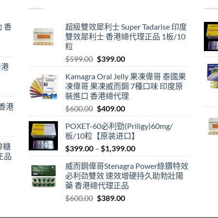
 香
超級雙效犀利士 Super Tadarise 印度
雙效犀利士 香港總代理正品 1板/10
粒
Original
Current
$
599.00
$
399.00
香港
price
price
Kamagra Oral Jelly 果凍偉哥 泰國果
was:
is:
凍偉哥 果凍威而鋼 7種口味 印度原
$599.00.
$399.00.
裝進口 香港總代理
 香港
Original
Current
$
600.00
$
409.00
price
price
POXET-60必利勁(Priligy)60mg/
was:
is:
板/10粒【原装进口】
$600.00.
$409.00.
咖啡糖
Price
$
399.00
–
$
1,399.00
正品
range:
威而鋼偉哥Stenagra Power綠鑽特效
$399.00
必利劲雙效 速效增硬持久助勃壯陽
through
藥 香港總代理正品
$1,399.00
Original
Current
$
600.00
$
389.00
price
price
was:
is: