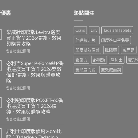
$600.00.
$389.00.
新優惠
熱點關注
Cialis
Lilly
Tadalafil Tablets
樂威壯印度版Levitra邊度
買正貨？2026價錢、效果
他達拉非片
印度進口學名藥
與購買攻略
印度雙效偉哥
壯陽藥
威而鋼
在
留言功能已關閉
〈樂
希愛力
必利勁
犀利士
菱形
威
必利吉Super P-Force藍P香
壯
港邊度買正貨？2026雙效
菱形威而鋼
雙效威而鋼
印
偉哥價錢、效果與購買攻
度
略
版
Levitra
在
留言功能已關閉
邊
〈必
度
利
必利勁印度版POXET-60香
買
吉
港邊度買正貨？2026價
正
Super
錢、效果與購買攻略
貨？
P-
2026
在
Force
留言功能已關閉
價
〈必
藍
錢、
利
P
犀利士印度版價錢2026比
效
勁
香
較：Tadarise、Tadacip、