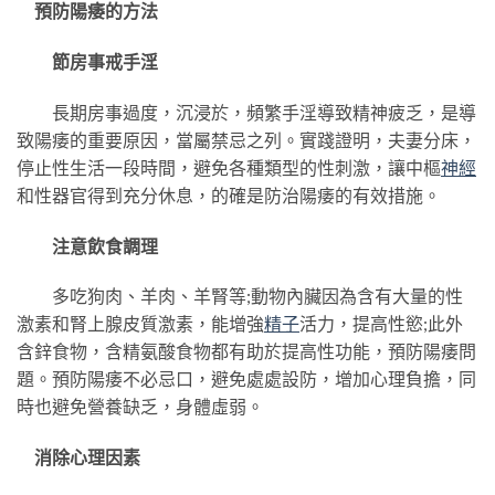
預防陽痿的方法
節房事戒手淫
長期房事過度，沉浸於，頻繁手淫導致精神疲乏，是導
致陽痿的重要原因，當屬禁忌之列。實踐證明，夫妻分床，
停止性生活一段時間，避免各種類型的性刺激，讓中樞
神經
和性器官得到充分休息，的確是防治陽痿的有效措施。
注意飲食調理
多吃狗肉、羊肉、羊腎等;動物內臟因為含有大量的性
激素和腎上腺皮質激素，能增強
精子
活力，提高性慾;此外
含鋅食物，含精氨酸食物都有助於提高性功能，預防陽痿問
題。預防陽痿不必忌口，避免處處設防，增加心理負擔，同
時也避免營養缺乏，身體虛弱。
消除心理因素