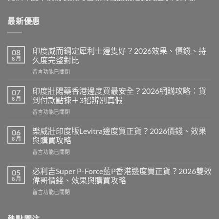
最新優惠
印度威而鋼定犀利士邊隻好？2026效果、價錢、持
08
8 月
久度完整對比
在
留言功能已關閉
〈印
度
印度壯陽藥香港邊度買最安全？2026網購攻略：貨
07
威
8 月
到付款點揀＋3招辨別真假
而
在
留言功能已關閉
鋼
〈印
定
度
犀
樂威壯印度版Levitra邊度買正貨？2026價錢、效果
06
壯
利
8 月
與購買攻略
陽
士
在
留言功能已關閉
藥
邊
〈樂
香
隻
威
港
必利吉Super P-Force藍P香港邊度買正貨？2026雙效
05
好？
壯
邊
8 月
偉哥價錢、效果與購買攻略
2026
印
度
效
在
留言功能已關閉
度
買
果、
〈必
版
最
價
利
Levitra
安
錢、
吉
熱點關注
邊