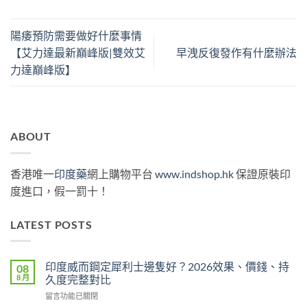
陽痿預防需要做好什麼事情
【艾力達最新巔峰版|雙效艾
早洩反復發作有什麼辦法
力達巔峰版】
ABOUT
香港唯一
印度藥
網上購物平台
www.indshop.hk
保證原裝印
度進口，假一罰十！
LATEST POSTS
印度威而鋼定犀利士邊隻好？2026效果、價錢、持
08
8 月
久度完整對比
在
留言功能已關閉
〈印