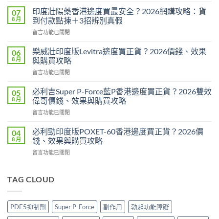
度
印度壯陽藥香港邊度買最安全？2026網購攻略：貨
07
威
8 月
到付款點揀＋3招辨別真假
而
在
留言功能已關閉
鋼
〈印
定
度
犀
樂威壯印度版Levitra邊度買正貨？2026價錢、效果
06
壯
利
8 月
與購買攻略
陽
士
在
留言功能已關閉
藥
邊
〈樂
香
隻
威
港
必利吉Super P-Force藍P香港邊度買正貨？2026雙效
05
好？
壯
邊
8 月
偉哥價錢、效果與購買攻略
2026
印
度
效
在
留言功能已關閉
度
買
果、
〈必
版
最
價
利
Levitra
必利勁印度版POXET-60香港邊度買正貨？2026價
04
安
錢、
吉
邊
8 月
錢、效果與購買攻略
全？
持
Super
度
2026
久
在
留言功能已關閉
P-
買
網
度
〈必
Force
正
購
完
利
藍
貨？
攻
整
勁
TAG CLOUD
P
2026
略：
對
印
香
價
貨
比〉
度
港
錢、
到
中
版
邊
效
PDE5抑制劑
Super P-Force
副作用
勃起功能障礙
付
POXET-
度
果
款
60