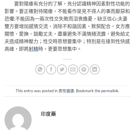
要對陽痿有充分的了解，充分認識精神因素對性功能的
影響。要正確對待陽痿，不能看作是見不得人的事而厭惡和
恐懼;不能因為一兩次性交失敗而沮喪擔憂，缺乏信心;夫妻
雙方要增加感情交流，消除不和諧因素，默契配合，女方應
關懷、愛撫、鼓勵丈夫，盡量避免不滿情緒流露，避免給丈
夫造成精神壓力；性交時思想要集中；特別是在達到性快感
高峰，即將
射精
時，更要思想集中。
This entry was posted in
男性健康
. Bookmark the
permalink
.
印度藥