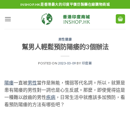
Skip
INSHOP.HK是香港最大的印度平價仿製藥在線購物商城
to
content
男性健康
幫男人輕鬆預防陽痿的3個辦法
POSTED ON
2023-03-09
BY
印度藥
陽痿
一直被
男性
當作是無能，懦弱等代名詞。所以，就算是
患有陽痿的男性對一詞也是心生反感。那麼，即使覺得這是
一種難以啟齒的男性
疾病
，日常生活中就應該多加預防，看
看預防陽痿的方法有哪些吧？