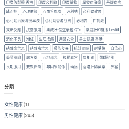
買
與
印度仿製藥 香港
印度必利勁
印度藥物
原發病治療
基礎疾病
點
香
正
購
揀
港
貨？
威而鋼
心理依賴
心血管風險
必利勁
必利勁效果
買
＋
邊
2026
攻
3
度
必利勁治療陽痿早洩
必利勁香港哪買
必利吉
性刺激
雙
略〉
招
買
效
中
辨
正
戒斷反應
按需服用
樂威壯 偏藍最輕 QTc
樂威壯印度版 Levifil
偉
別
貨？
哥
真
消化不良
潮紅
生理成癮
用藥安全
男士健康 香港
2026
價
假〉
價
錢、
中
硝酸酯禁忌
硝酸鹽禁忌
種族差異
統計關聯
耐受性
自信心
錢、
效
效
果
藥師諮詢
處方藥
西地那非
視覺異常
負相關
醫師諮詢
果
與
與
購
長期服用
雙效偉哥
非因果關係
頭痛
香港壯陽藥藥
鼻塞
購
買
買
攻
攻
略〉
略〉
中
分類
中
女性健康
(1)
男性健康
(285)