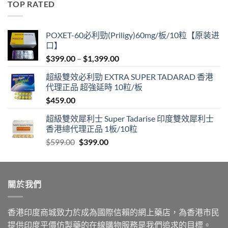
TOP RATED
$600.00.
$389.00.
POXET-60必利勁(Priligy)60mg/板/10粒【原装进
口】
Price
$
399.00
–
$
1,399.00
range:
超級雙效必利勁 EXTRA SUPER TADARAD 香港
$399.00
代理正品 超強延時 10粒/板
through
$
459.00
$1,399.00
超級雙效犀利士 Super Tadarise 印度雙效犀利士
香港總代理正品 1板/10粒
Original
Current
$
599.00
$
399.00
price
price
was:
is:
$599.00.
$399.00.
關於我們
香港印度商城致力於成為國際信賴的網上藥店，為香港市民
提供印度平價仿製藥的在線購物服務是我們追求的目標。