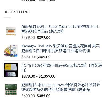
range:
$799.00
BEST SELLING
through
$1,999.00
超級雙效犀利士 Super Tadarise 印度雙效犀利士
香港總代理正品 1板/10粒
Original
Current
$
599.00
$
399.00
price
price
Kamagra Oral Jelly 果凍偉哥 泰國果凍偉哥 果凍
was:
is:
威而鋼 7種口味 印度原裝進口 香港總代理
$599.00.
$399.00.
Original
Current
$
600.00
$
409.00
price
price
POXET-60必利勁(Priligy)60mg/板/10粒【原装进
was:
is:
口】
$600.00.
$409.00.
Price
$
399.00
–
$
1,399.00
range:
威而鋼偉哥Stenagra Power綠鑽特效必利劲雙效
$399.00
速效增硬持久助勃壯陽藥 香港總代理正品
through
Original
Current
$
600.00
$
389.00
$1,399.00
price
price
was:
is: