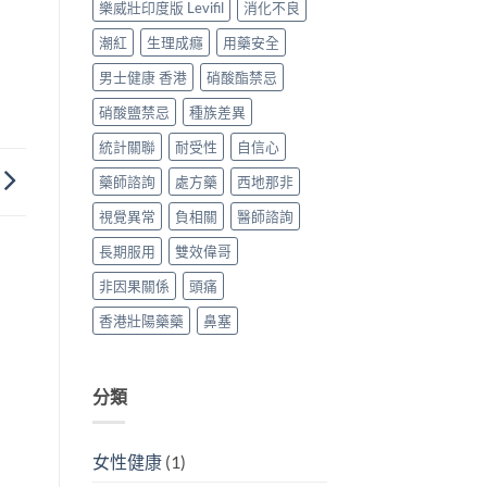
樂威壯印度版 Levifil
消化不良
指
南）〉
潮紅
生理成癮
用藥安全
中
男士健康 香港
硝酸酯禁忌
硝酸鹽禁忌
種族差異
統計關聯
耐受性
自信心
藥師諮詢
處方藥
西地那非
視覺異常
負相關
醫師諮詢
長期服用
雙效偉哥
非因果關係
頭痛
香港壯陽藥藥
鼻塞
分類
女性健康
(1)