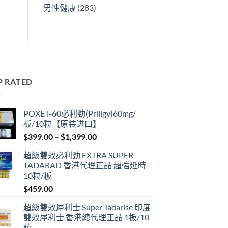
男性健康
(283)
P RATED
POXET-60必利勁(Priligy)60mg/
板/10粒【原装进口】
Price
$
399.00
–
$
1,399.00
range:
超級雙效必利勁 EXTRA SUPER
$399.00
TADARAD 香港代理正品 超強延時
through
10粒/板
$1,399.00
$
459.00
超級雙效犀利士 Super Tadarise 印度
雙效犀利士 香港總代理正品 1板/10
粒