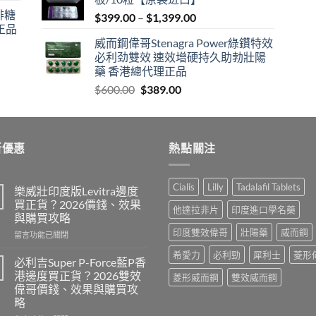
$600.00.
$409.00.
咖啡糖
Price
$
399.00
–
$
1,399.00
正品
range:
威而鋼偉哥Stenagra Power綠鑽特效
$399.00
必利劲雙效 速效增硬持久助勃壯陽
through
藥 香港總代理正品
$1,399.00
Original
Current
$
600.00
$
389.00
price
price
was:
is:
$600.00.
$389.00.
新優惠
熱點關注
Cialis
Lilly
Tadalafil Tablets
樂威壯印度版Levitra邊度
買正貨？2026價錢、效果
他達拉非片
印度進口學名藥
與購買攻略
印度雙效偉哥
壯陽藥
威而鋼
在
留言功能已關閉
〈樂
希愛力
必利勁
犀利士
菱形
威
必利吉Super P-Force藍P香
壯
港邊度買正貨？2026雙效
菱形威而鋼
雙效威而鋼
印
偉哥價錢、效果與購買攻
度
略
版