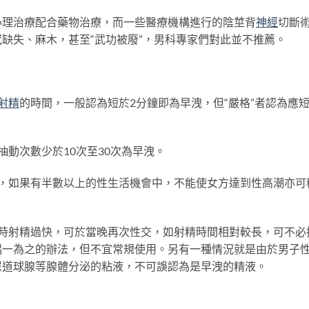
理治療配合藥物治療，而一些醫療機構進行的陰莖背
神經
切斷
缺失、麻木，甚至“武功被廢”，男科專家們對此並不推薦。
射精
的時間，一般認為短於2分鐘即為早洩，但“嚴格”者認為應
抽動次數少於10次至30次為早洩。
，如果有半數以上的性生活機會中，不能使女方達到性高潮亦可
時射精過快，可於當晚再次性交，如射精時間相對較長，可不必
偶一為之的辦法，但不宜常規使用。另有一種情況就是由於男子
尿道球腺等腺體分泌的粘液，不可誤認為是早洩的精液。