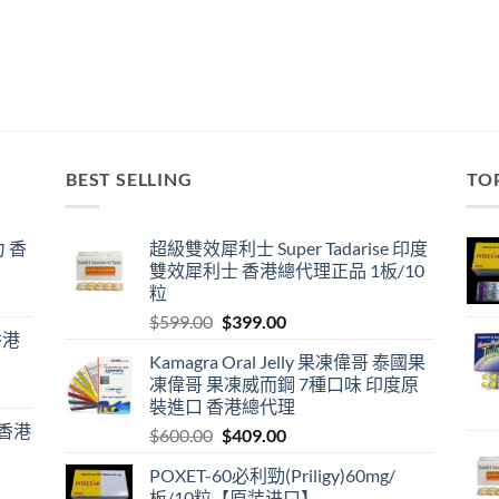
BEST SELLING
TO
 香
超級雙效犀利士 Super Tadarise 印度
雙效犀利士 香港總代理正品 1板/10
粒
Original
Current
$
599.00
$
399.00
香港
price
price
Kamagra Oral Jelly 果凍偉哥 泰國果
was:
is:
凍偉哥 果凍威而鋼 7種口味 印度原
$599.00.
$399.00.
裝進口 香港總代理
 香港
Original
Current
$
600.00
$
409.00
price
price
POXET-60必利勁(Priligy)60mg/
was:
is:
板/10粒【原装进口】