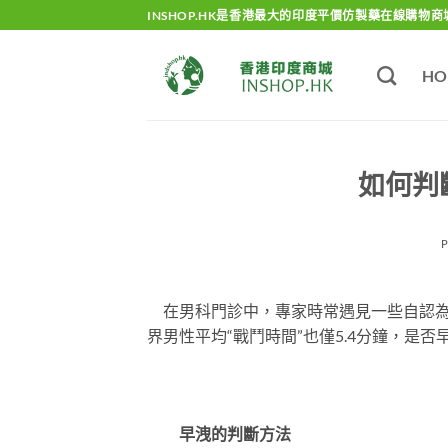
Skip
INSHOP.HK是香港最大的印度平價仿製藥在線購物商
to
content
HO
如何判
在男科門診中，專家時常遇見一些自認為
界男性平均“戰鬥時間”也僅5.4分鐘，是
早洩的判斷方法