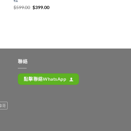
Original
Current
$
599.00
$
399.00
price
price
was:
is:
$599.00.
$399.00.
聯絡
點擊聯絡WhatsApp
偉哥