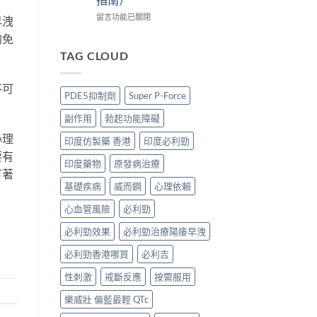
哥
買
版
價
正
價
在
留言功能已關閉
早洩
錢、
貨？
錢
〈印
的免
效
2026
2026
度
果
價
比
仿
TAG CLOUD
與
錢、
較：
製
購
效
Tadarise、
藥
買
不可
果
Tadacip、
VS
PDE5抑制劑
Super P-Force
攻
與
Vidalista
原
略〉
購
邊
廠
副作用
勃起功能障礙
中
買
款
藥：
攻
最
效
心理
印度仿製藥 香港
印度必利勁
略〉
抵？
果、
要有
中
香
價
印度藥物
原發病治療
港
有著
錢、
購
安
基礎疾病
威而鋼
心理依賴
買
全
心血管風險
必利勁
攻
分
略〉
別
必利勁效果
必利勁治療陽痿早洩
中
逐
個
必利勁香港哪買
必利吉
睇
（2026
性刺激
戒斷反應
按需服用
香
港
樂威壯 偏藍最輕 QTc
購
買