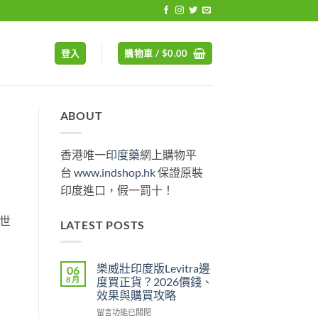
登入
購物車 /
$
0.00
ABOUT
香港唯一
印度藥
網上購物平
台
www.indshop.hk
保證原裝
印度進口，假一罰十！
世
LATEST POSTS
樂威壯印度版Levitra邊
06
8 月
度買正貨？2026價錢、
效果與購買攻略
在
留言功能已關閉