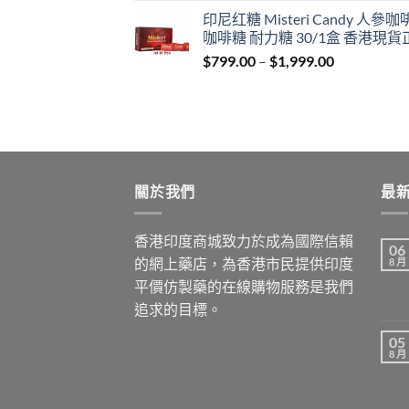
range:
印尼红糖 Misteri Candy 人參
$699.00
咖啡糖 耐力糖 30/1盒 香港現貨
through
Price
$
799.00
–
$
1,999.00
$1,899.00
range:
$799.00
through
$1,999.00
關於我們
最
香港印度商城致力於成為國際信賴
06
的網上藥店，為香港市民提供印度
8 月
平價仿製藥的在線購物服務是我們
追求的目標。
05
8 月