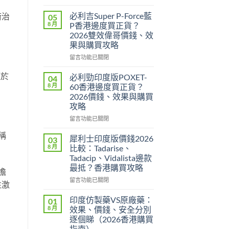
〈樂
威
必利吉Super P-Force藍
術治
05
壯
8 月
P香港邊度買正貨？
印
2026雙效偉哥價錢、效
度
果與購買攻略
版
Levitra
在
留言功能已關閉
邊
〈必
度
利
短於
必利勁印度版POXET-
04
買
吉
8 月
60香港邊度買正貨？
正
Super
2026價錢、效果與購買
貨？
P-
攻略
2026
Force
價
藍
在
留言功能已關閉
錢、
P
〈必
稱
效
香
利
犀利士印度版價錢2026
03
果
港
勁
8 月
比較：Tadarise、
與
邊
印
Tadacip、Vidalista邊款
購
度
度
最抵？香港購買攻略
買
買
擔
版
攻
正
POXET-
在
留言功能已關閉
性激
略〉
貨？
60
〈犀
中
2026
香
利
印度仿製藥VS原廠藥：
01
雙
港
士
8 月
效果、價錢、安全分別
效
邊
印
逐個睇（2026香港購買
偉
度
度
指南）