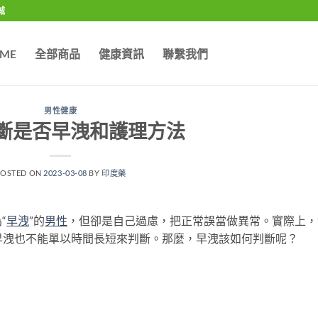
城
ME
全部商品
健康資訊
聯繫我們
男性健康
斷是否早洩和護理方法
POSTED ON
2023-03-08
BY
印度藥
“
早洩
”的
男性
，但卻是自己過慮，把正常誤當做異常。實際上，
否早洩也不能單以時間長短來判斷。那麼，早洩該如何判斷呢？