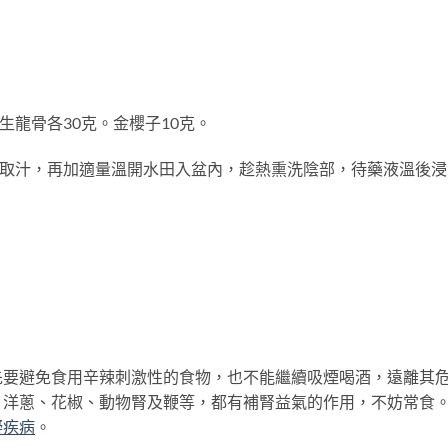
生龍骨各30克。金櫻子10克。
濾取汁，再加適量溫開水田入盆內，趁熱熏洗陰部，待藥液溫後浸
避免食用辛辣刺激性的食物，也不能繼續吸煙喝酒，遠離其
、洋蔥、花椒、動物腎及鞭等，都有補腎益氣的作用，不妨常食
礙
疾病
。