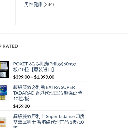
男性健康
(284)
P RATED
POXET-60必利勁(Priligy)60mg/
板/10粒【原装进口】
Price
$
399.00
–
$
1,399.00
range:
超級雙效必利勁 EXTRA SUPER
$399.00
TADARAD 香港代理正品 超強延時
through
10粒/板
$1,399.00
$
459.00
超級雙效犀利士 Super Tadarise 印度
雙效犀利士 香港總代理正品 1板/10
粒