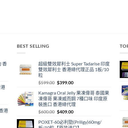
BEST SELLING
TO
 香
超級雙效犀利士 Super Tadarise 印度
雙效犀利士 香港總代理正品 1板/10
粒
Original
Current
$
599.00
$
399.00
香港
price
price
Kamagra Oral Jelly 果凍偉哥 泰國果
was:
is:
凍偉哥 果凍威而鋼 7種口味 印度原
$599.00.
$399.00.
裝進口 香港總代理
 香港
Original
Current
$
600.00
$
409.00
price
price
POXET-60必利勁(Priligy)60mg/
was:
is:
板/10粒【原装进口】