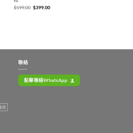
Original
Current
$
599.00
$
399.00
price
price
was:
is:
$599.00.
$399.00.
聯絡
點擊聯絡WhatsApp
偉哥