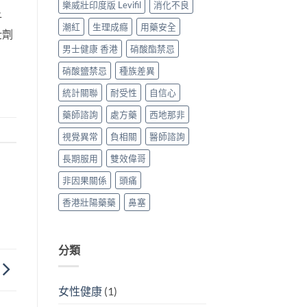
樂威壯印度版 Levifil
消化不良
子
潮紅
生理成癮
用藥安全
壯劑
男士健康 香港
硝酸酯禁忌
硝酸鹽禁忌
種族差異
統計關聯
耐受性
自信心
藥師諮詢
處方藥
西地那非
視覺異常
負相關
醫師諮詢
長期服用
雙效偉哥
非因果關係
頭痛
香港壯陽藥藥
鼻塞
分類
女性健康
(1)