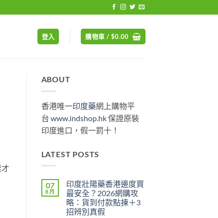
登入
購物車 /
$
0.00
ABOUT
香港唯一
印度藥
網上購物平
台
www.indshop.hk
保證原裝
印度進口，假一罰十！
LATEST POSTS
樣才
印度壯陽藥香港邊度買
07
8 月
最安全？2026網購攻
略：貨到付款點揀＋3
招辨別真假