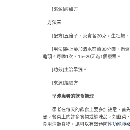
[來源]經驗方
方法三
[配方]五倍子、芡實各20克，生牡蠣、
[用法]將上藥加清水煎熬30分鐘，過
龜頭。每晚1次，15~20天為1個療程。
[功效]主治早洩。
[來源]經驗方
早洩患者的飲食調理
患者在每天的飲食上要多加註意，首先要
害。餐桌上的許多食物或調味品，如韭菜
食用這類食物，還可以有效預防
性功能障