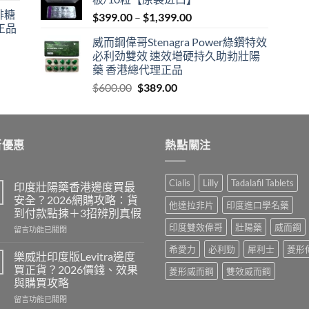
$600.00.
$409.00.
咖啡糖
Price
$
399.00
–
$
1,399.00
正品
range:
威而鋼偉哥Stenagra Power綠鑽特效
$399.00
必利劲雙效 速效增硬持久助勃壯陽
through
藥 香港總代理正品
$1,399.00
Original
Current
$
600.00
$
389.00
price
price
was:
is:
$600.00.
$389.00.
新優惠
熱點關注
Cialis
Lilly
Tadalafil Tablets
印度壯陽藥香港邊度買最
安全？2026網購攻略：貨
他達拉非片
印度進口學名藥
到付款點揀＋3招辨別真假
印度雙效偉哥
壯陽藥
威而鋼
在
留言功能已關閉
〈印
希愛力
必利勁
犀利士
菱形
度
樂威壯印度版Levitra邊度
壯
買正貨？2026價錢、效果
菱形威而鋼
雙效威而鋼
陽
與購買攻略
藥
在
香
留言功能已關閉