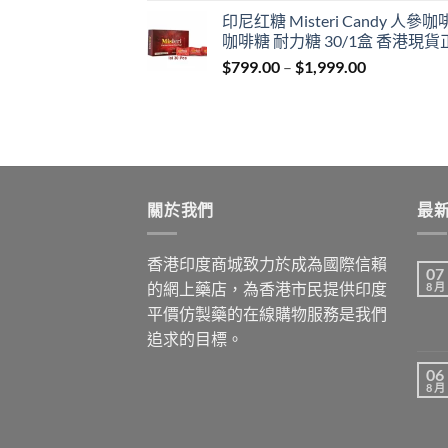
range:
印尼红糖 Misteri Candy 人參
$699.00
咖啡糖 耐力糖 30/1盒 香港現貨
through
Price
$
799.00
–
$
1,999.00
$1,899.00
range:
$799.00
through
$1,999.00
關於我們
最
香港印度商城致力於成為國際信賴
07
的網上藥店，為香港市民提供印度
8 月
平價仿製藥的在線購物服務是我們
追求的目標。
06
8 月