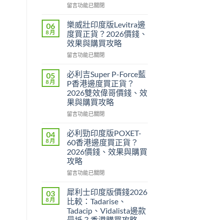
在
留言功能已關閉
〈印
度
樂威壯印度版Levitra邊
06
壯
8 月
度買正貨？2026價錢、
陽
效果與購買攻略
藥
在
香
留言功能已關閉
〈樂
港
威
邊
必利吉Super P-Force藍
05
壯
度
8 月
P香港邊度買正貨？
印
買
2026雙效偉哥價錢、效
度
最
果與購買攻略
版
安
Levitra
全？
在
留言功能已關閉
邊
2026
〈必
度
網
利
必利勁印度版POXET-
04
買
購
吉
8 月
60香港邊度買正貨？
正
攻
Super
2026價錢、效果與購買
貨？
略：
P-
攻略
2026
貨
Force
價
到
藍
在
留言功能已關閉
錢、
付
P
〈必
效
款
香
利
犀利士印度版價錢2026
03
果
點
港
勁
8 月
比較：Tadarise、
與
揀
邊
印
Tadacip、Vidalista邊款
購
＋
度
度
最抵？香港購買攻略