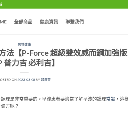
城
ME
全部商品
健康資訊
聯繫我們
男性健康
法【P-Force 超級雙效威而鋼加強版
P 普力吉 必利吉】
POSTED ON
2023-03-08
BY
印度藥
食調理是非常重要的。早洩患者要適當了解早洩的護理
常識
，這
麼偏方呢？