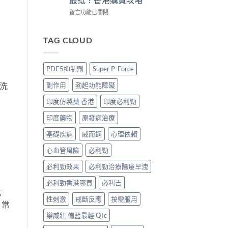
買
3
買
版
攻
招
正
POXET-
在
留言功能已關閉
略〉
辨
貨？
60
〈犀
中
別
2026
香
利
真
雙
港
士
TAG CLOUD
假〉
效
邊
印
中
偉
度
度
哥
買
版
PDE5抑制劑
Super P-Force
價
正
價
錢、
貨？
錢
洗
副作用
勃起功能障礙
效
2026
2026
果
價
比
印度仿製藥 香港
印度必利勁
與
錢、
較：
購
效
Tadarise、
印度藥物
原發病治療
買
果
Tadacip、
攻
與
Vidalista
基礎疾病
威而鋼
心理依賴
略〉
購
邊
中
心血管風險
必利勁
買
款
攻
最
必利勁效果
必利勁治療陽痿早洩
略〉
抵？
中
香
必利勁香港哪買
必利吉
港
危
購
性刺激
戒斷反應
按需服用
買
。常
攻
樂威壯 偏藍最輕 QTc
略〉
中