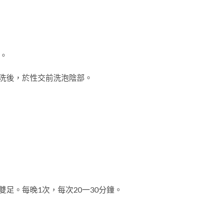
。
洗後，於性交前洗泡陰部。
足。每晚1次，每次20一30分鐘。