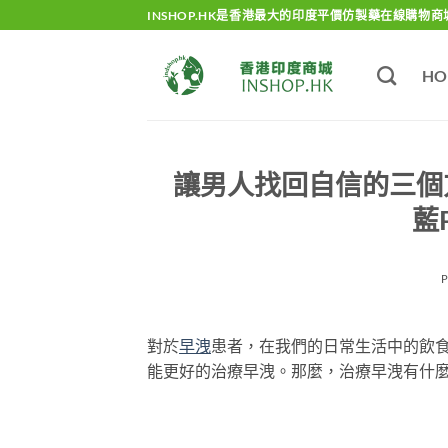
Skip
INSHOP.HK是香港最大的印度平價仿製藥在線購物商
to
content
HO
讓男人找回自信的三個方
藍
對於
早洩
患者，在我們的日常生活中的飲
能更好的治療早洩。那麼，治療早洩有什