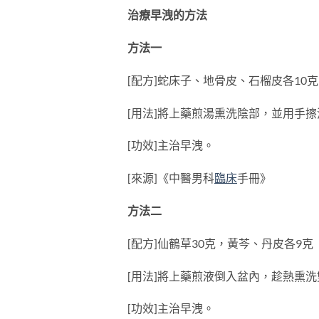
治療早洩的方法
方法一
[配方]蛇床子、地骨皮、石榴皮各10克
[用法]將上藥煎湯熏洗陰部，並用手擦
[功效]主治早洩。
[來源]《中醫男科
臨床
手冊》
方法二
[配方]仙鶴草30克，黃芩、丹皮各9克
[用法]將上藥煎液倒入盆內，趁熱熏洗雙
[功效]主治早洩。