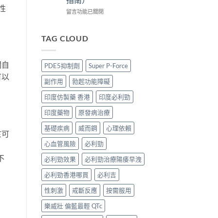
哥
買
版
性
價
正
價
在
留言功能已關閉
錢、
貨？
錢
〈印
效
2026
2026
度
果
價
比
仿
TAG CLOUD
與
錢、
較：
製
購
效
Tadarise、
藥
買
果
Tadacip、
VS
關自
PDE5抑制劑
Super P-Force
攻
與
Vidalista
原
可以
略〉
購
邊
廠
副作用
勃起功能障礙
中
買
款
藥：
攻
最
效
印度仿製藥 香港
印度必利勁
略〉
抵？
果、
中
香
價
印度藥物
原發病治療
港
錢、
購
安
基礎疾病
威而鋼
心理依賴
於可
買
全
心血管風險
必利勁
攻
分
略〉
別
不
必利勁效果
必利勁治療陽痿早洩
中
逐
個
必利勁香港哪買
必利吉
睇
（2026
性刺激
戒斷反應
按需服用
香
港
樂威壯 偏藍最輕 QTc
購
買