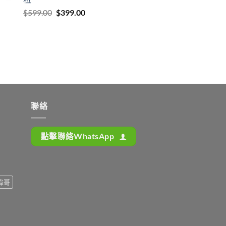
Original
Current
$
599.00
$
399.00
price
price
was:
is:
$599.00.
$399.00.
聯絡
點擊聯絡WhatsApp
偉哥