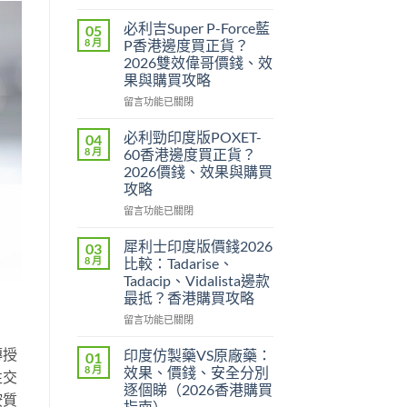
〈樂
威
必利吉Super P-Force藍
05
壯
8 月
P香港邊度買正貨？
印
2026雙效偉哥價錢、效
度
果與購買攻略
版
Levitra
在
留言功能已關閉
邊
〈必
度
利
必利勁印度版POXET-
04
買
吉
8 月
60香港邊度買正貨？
正
Super
2026價錢、效果與購買
貨？
P-
攻略
2026
Force
價
藍
在
留言功能已關閉
錢、
P
〈必
效
香
利
犀利士印度版價錢2026
03
果
港
勁
8 月
比較：Tadarise、
與
邊
印
Tadacip、Vidalista邊款
購
度
度
最抵？香港購買攻略
買
買
版
攻
正
POXET-
在
留言功能已關閉
略〉
貨？
60
〈犀
中
2026
香
利
傳授
印度仿製藥VS原廠藥：
01
雙
港
士
8 月
效果、價錢、安全分別
性交
效
邊
印
逐個睇（2026香港購買
偉
度
度
按質
指南）