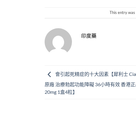
This entry was
印度藥
會引起死精症的十大因素【犀利士 Cial
原廠 治療勃起功能障礙 36小時有效 香港正品
20mg 1盒4粒】