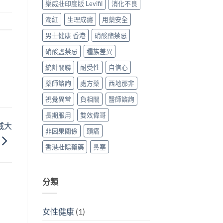
樂威壯印度版 Levifil
消化不良
指
南）〉
潮紅
生理成癮
用藥安全
中
男士健康 香港
硝酸酯禁忌
硝酸鹽禁忌
種族差異
統計關聯
耐受性
自信心
藥師諮詢
處方藥
西地那非
視覺異常
負相關
醫師諮詢
長期服用
雙效偉哥
立威大
非因果關係
頭痛
香港壯陽藥藥
鼻塞
分類
女性健康
(1)