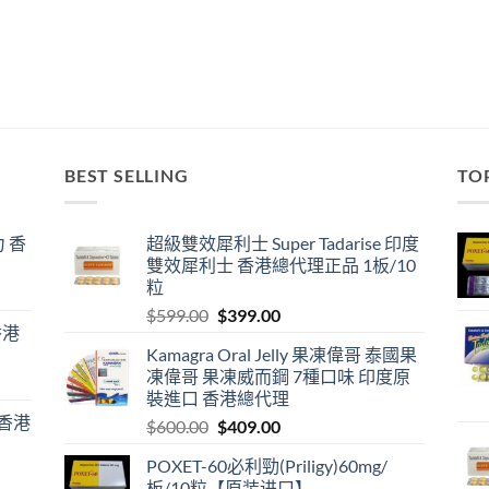
BEST SELLING
TO
 香
超級雙效犀利士 Super Tadarise 印度
雙效犀利士 香港總代理正品 1板/10
粒
Original
Current
$
599.00
$
399.00
香港
price
price
Kamagra Oral Jelly 果凍偉哥 泰國果
was:
is:
凍偉哥 果凍威而鋼 7種口味 印度原
$599.00.
$399.00.
裝進口 香港總代理
 香港
Original
Current
$
600.00
$
409.00
price
price
POXET-60必利勁(Priligy)60mg/
was:
is:
板/10粒【原装进口】