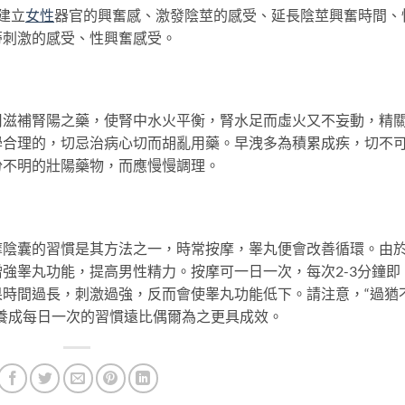
建立
女性
器官的興奮感、激發陰莖的感受、延長陰莖興奮時間、
蒂刺激的感受、性興奮感受。
補腎陽之藥，使腎中水火平衡，腎水足而虛火又不妄動，精
學合理的，切忌治病心切而胡亂用藥。早洩多為積累成疾，切不
份不明的壯陽藥物，而應慢慢調理。
囊的習慣是其方法之一，時常按摩，睾丸便會改善循環。由
強睾丸功能，提高男性精力。按摩可一日一次，每次2-3分鐘即
時間過長，刺激過強，反而會使睾丸功能低下。請注意，“過猶
養成每日一次的習慣遠比偶爾為之更具成效。