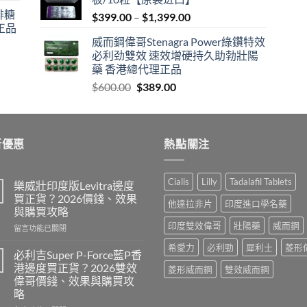
$600.00.
$409.00.
咖啡糖
Price
$
399.00
–
$
1,399.00
正品
range:
威而鋼偉哥Stenagra Power綠鑽特效
$399.00
必利劲雙效 速效增硬持久助勃壯陽
through
藥 香港總代理正品
$1,399.00
Original
Current
$
600.00
$
389.00
price
price
was:
is:
$600.00.
$389.00.
新優惠
熱點關注
Cialis
Lilly
Tadalafil Tablets
樂威壯印度版Levitra邊度
買正貨？2026價錢、效果
他達拉非片
印度進口學名藥
與購買攻略
印度雙效偉哥
壯陽藥
威而鋼
在
留言功能已關閉
〈樂
希愛力
必利勁
犀利士
菱形
威
必利吉Super P-Force藍P香
壯
港邊度買正貨？2026雙效
菱形威而鋼
雙效威而鋼
印
偉哥價錢、效果與購買攻
度
略
版