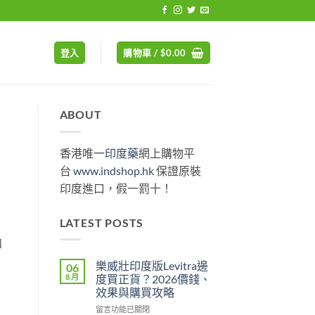
登入
購物車 /
$
0.00
ABOUT
香港唯一
印度藥
網上購物平
台
www.indshop.hk
保證原裝
印度進口，假一罰十！
LATEST POSTS
和
樂威壯印度版Levitra邊
06
8 月
度買正貨？2026價錢、
效果與購買攻略
在
留言功能已關閉