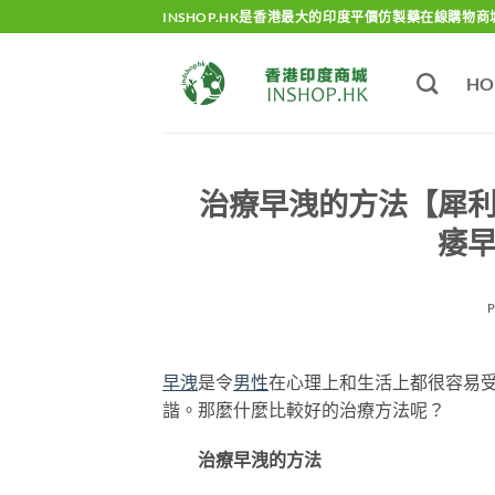
Skip
INSHOP.HK是香港最大的印度平價仿製藥在線購物商
to
content
HO
治療早洩的方法【犀利士 
痿早
早洩
是令
男性
在心理上和生活上都很容易
諧。那麼什麼比較好的治療方法呢？
治療早洩的方法