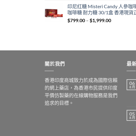
range:
印尼红糖 Misteri Candy 人參
$699.00
咖啡糖 耐力糖 30/1盒 香港現貨
through
Price
$
799.00
–
$
1,999.00
$1,899.00
range:
$799.00
through
$1,999.00
關於我們
最
香港印度商城致力於成為國際信賴
06
的網上藥店，為香港市民提供印度
8 月
平價仿製藥的在線購物服務是我們
追求的目標。
05
8 月