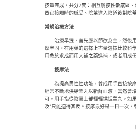
按量完成，共分7套：相互觸摸性敏感區、
器官接觸時的感受、陰莖進入陰道後對陰
常規治療方法
治療早洩，首先應以節欲為主，然後用滋
然牢固。在用藥的選擇上盡量選擇比較科
用急於求成而用大補之藥進補，或者用成
按摩法
為提高男性性功能，養成用手直接按摩陰
經常不斷地供給睾丸以新鮮血液，當然會增
可。用手指從陰囊上部輕輕揉搓睾丸。如果
及”只能適得其反。按摩最好是一日一次，