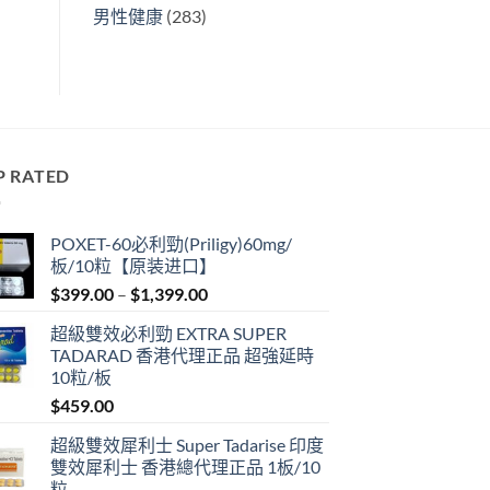
男性健康
(283)
P RATED
POXET-60必利勁(Priligy)60mg/
板/10粒【原装进口】
Price
$
399.00
–
$
1,399.00
range:
超級雙效必利勁 EXTRA SUPER
$399.00
TADARAD 香港代理正品 超強延時
through
10粒/板
$1,399.00
$
459.00
超級雙效犀利士 Super Tadarise 印度
雙效犀利士 香港總代理正品 1板/10
粒