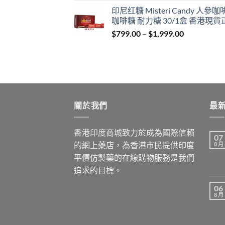
range:
印尼红糖 Misteri Candy 人參
$699.00
咖啡糖 耐力糖 30/1盒 香港現貨
through
Price
$
799.00
–
$
1,999.00
$1,899.00
range:
$799.00
through
$1,999.00
關於我們
最
香港印度商城致力於成為國際信賴
07
的網上藥店，為香港市民提供印度
8 月
平價仿製藥的在線購物服務是我們
追求的目標。
06
8 月