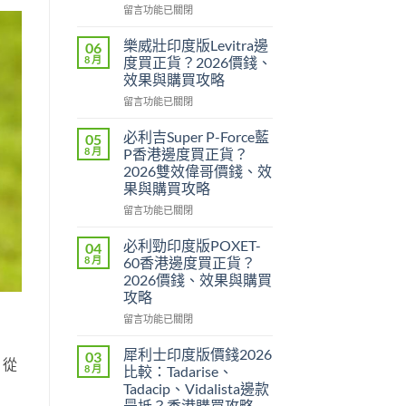
在
留言功能已關閉
〈印
度
樂威壯印度版Levitra邊
06
壯
8 月
度買正貨？2026價錢、
陽
效果與購買攻略
藥
在
香
留言功能已關閉
〈樂
港
威
邊
必利吉Super P-Force藍
05
壯
度
8 月
P香港邊度買正貨？
印
買
2026雙效偉哥價錢、效
度
最
果與購買攻略
版
安
Levitra
全？
在
留言功能已關閉
邊
2026
〈必
度
網
利
必利勁印度版POXET-
04
買
購
吉
8 月
60香港邊度買正貨？
正
攻
Super
2026價錢、效果與購買
貨？
略：
P-
攻略
2026
貨
Force
價
到
藍
在
留言功能已關閉
錢、
付
P
〈必
效
款
香
利
犀利士印度版價錢2026
03
，從
果
點
港
勁
8 月
比較：Tadarise、
與
揀
邊
印
Tadacip、Vidalista邊款
購
＋
度
度
最抵？香港購買攻略