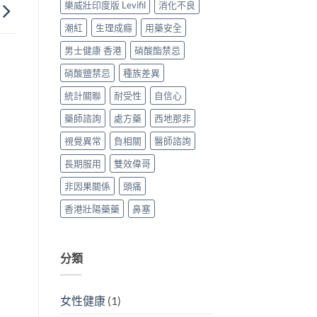
樂威壯印度版 Levifil
消化不良
潮紅
生理成癮
用藥安全
男士健康 香港
硝酸酯禁忌
硝酸鹽禁忌
種族差異
統計關聯
耐受性
自信心
藥師諮詢
處方藥
西地那非
視覺異常
負相關
醫師諮詢
長期服用
雙效偉哥
非因果關係
頭痛
香港壯陽藥藥
鼻塞
分類
女性健康
(1)