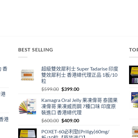
BEST SELLING
TO
 香
超級雙效犀利士 Super Tadarise 印度
雙效犀利士 香港總代理正品 1板/10
粒
Original
Current
$
599.00
$
399.00
香港
price
price
Kamagra Oral Jelly 果凍偉哥 泰國果
was:
is:
凍偉哥 果凍威而鋼 7種口味 印度原
$599.00.
$399.00.
裝進口 香港總代理
 香港
Original
Current
$
600.00
$
409.00
price
price
POXET-60必利勁(Priligy)60mg/
was:
is:
板/10粒【原装进口】