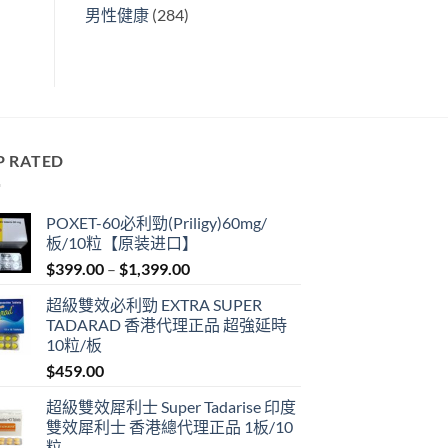
男性健康
(284)
P RATED
POXET-60必利勁(Priligy)60mg/
板/10粒【原装进口】
Price
$
399.00
–
$
1,399.00
range:
超級雙效必利勁 EXTRA SUPER
$399.00
TADARAD 香港代理正品 超強延時
through
10粒/板
$1,399.00
$
459.00
超級雙效犀利士 Super Tadarise 印度
雙效犀利士 香港總代理正品 1板/10
粒