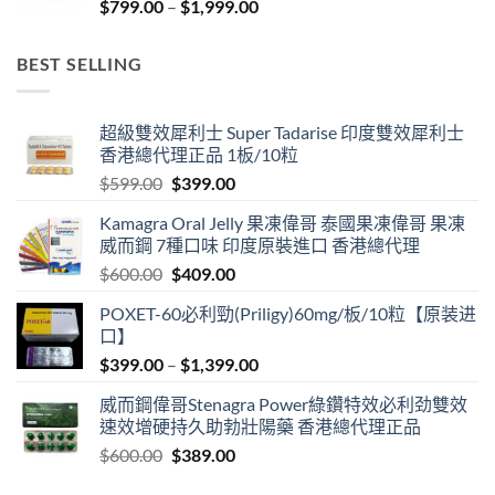
Price
$
799.00
–
$
1,999.00
range:
$799.00
BEST SELLING
through
$1,999.00
超級雙效犀利士 Super Tadarise 印度雙效犀利士
香港總代理正品 1板/10粒
Original
Current
$
599.00
$
399.00
price
price
Kamagra Oral Jelly 果凍偉哥 泰國果凍偉哥 果凍
was:
is:
威而鋼 7種口味 印度原裝進口 香港總代理
$599.00.
$399.00.
Original
Current
$
600.00
$
409.00
price
price
POXET-60必利勁(Priligy)60mg/板/10粒【原装进
was:
is:
口】
$600.00.
$409.00.
Price
$
399.00
–
$
1,399.00
range:
威而鋼偉哥Stenagra Power綠鑽特效必利劲雙效
$399.00
速效增硬持久助勃壯陽藥 香港總代理正品
through
Original
Current
$
600.00
$
389.00
$1,399.00
price
price