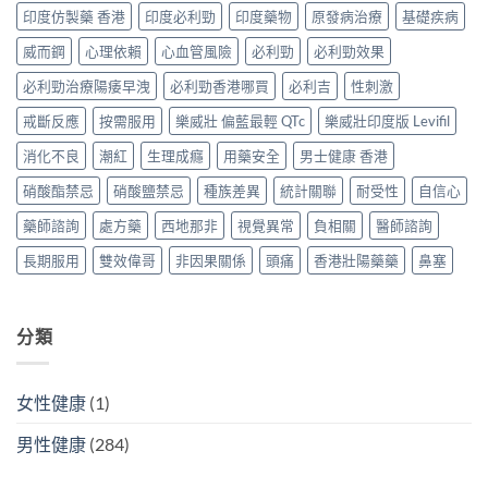
招
錢
買
效
印度仿製藥 香港
印度必利勁
印度藥物
原發病治療
基礎疾病
中
辨
2026
正
偉
別
比
貨？
威而鋼
心理依賴
心血管風險
必利勁
必利勁效果
哥
真
較：
2026
價
假〉
Tadarise、
必利勁治療陽痿早洩
必利勁香港哪買
必利吉
性刺激
價
錢、
中
Tadacip、
錢、
效
Vidalista
戒斷反應
按需服用
樂威壯 偏藍最輕 QTc
樂威壯印度版 Levifil
效
果
邊
果
與
消化不良
潮紅
生理成癮
用藥安全
男士健康 香港
款
與
購
最
購
買
硝酸酯禁忌
硝酸鹽禁忌
種族差異
統計關聯
耐受性
自信心
抵？
買
攻
香
攻
略〉
藥師諮詢
處方藥
西地那非
視覺異常
負相關
醫師諮詢
港
略〉
中
購
中
長期服用
雙效偉哥
非因果關係
頭痛
香港壯陽藥藥
鼻塞
買
攻
略〉
中
分類
女性健康
(1)
男性健康
(284)