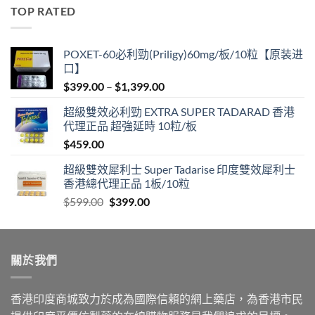
was:
is:
TOP RATED
$600.00.
$389.00.
POXET-60必利勁(Priligy)60mg/板/10粒【原装进
口】
Price
$
399.00
–
$
1,399.00
range:
超級雙效必利勁 EXTRA SUPER TADARAD 香港
$399.00
代理正品 超強延時 10粒/板
through
$
459.00
$1,399.00
超級雙效犀利士 Super Tadarise 印度雙效犀利士
香港總代理正品 1板/10粒
Original
Current
$
599.00
$
399.00
price
price
was:
is:
$599.00.
$399.00.
關於我們
香港印度商城致力於成為國際信賴的網上藥店，為香港市民