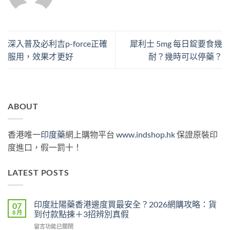
深入普及必利吉p-force正確
犀利士 5mg 每日錠要食幾
服用，效果才更好
耐？幾時可以停藥？
ABOUT
香港唯一
印度藥
網上購物平台
www.indshop.hk
保證原裝印
度進口，假一罰十！
LATEST POSTS
印度壯陽藥香港邊度買最安全？2026網購攻略：貨
07
8 月
到付款點揀＋3招辨別真假
在
留言功能已關閉