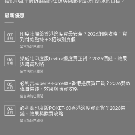
提供印度平價仿製藥的在線購物服務是我們追求的目標。
最新優惠
印度壯陽藥香港邊度買最安全？2026網購攻略：貨
07
8 月
到付款點揀＋3招辨別真假
在
留言功能已關閉
〈印
度
樂威壯印度版Levitra邊度買正貨？2026價錢、效果
06
壯
8 月
與購買攻略
陽
在
留言功能已關閉
藥
〈樂
香
威
港
必利吉Super P-Force藍P香港邊度買正貨？2026雙效
05
壯
邊
8 月
偉哥價錢、效果與購買攻略
印
度
在
留言功能已關閉
度
買
〈必
版
最
利
Levitra
必利勁印度版POXET-60香港邊度買正貨？2026價
04
安
吉
邊
8 月
錢、效果與購買攻略
全？
Super
度
2026
在
留言功能已關閉
P-
買
網
〈必
Force
正
購
利
藍
貨？
攻