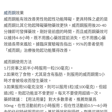
威而鋼
效果
威而鋼能有效改善男性勃起性功能障礙，更具特殊之處的是
威而鋼比其它勃起障礙藥物藥效更快。威而鋼服用後20-40
分鐘即可發揮藥效，剛好是前戲的時間，而且威而鋼藥效可
以維持4-8小時，既不用擔心藥效提前消失，也不用擔心藥
效過長帶來尷尬。據臨床實驗報告指出，95%的患者使用
「威而鋼」治療後勃起功能獲得改善。
威而鋼使用方法
1.行房事之前半小時服用一粒(50毫克)。
2.如果吃了食物，尤其是含有脂肪，則服用的威而鋼需1小
時才會被吸收而發生藥效。
3.如果服用50毫克沒效，則可以服用1粒(或100毫克)，但超
過2粒，勃起功能並不會更好。每天不要使用超過一次。
藥師建議：【用法用量】 對大多數患者，推薦劑量爲
50mg，在性活動前約1小時服用；但在性活動前0.5～4小時
內的任何時候服用均可。基於藥效和耐受性，劑量可增加至