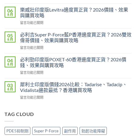
〈印
度
樂威壯印度版Levitra邊度買正貨？2026價錢、效果
06
壯
8 月
與購買攻略
陽
在
留言功能已關閉
藥
〈樂
香
威
港
必利吉Super P-Force藍P香港邊度買正貨？2026雙效
05
壯
邊
8 月
偉哥價錢、效果與購買攻略
印
度
在
留言功能已關閉
度
買
〈必
版
最
利
Levitra
必利勁印度版POXET-60香港邊度買正貨？2026價
04
安
吉
邊
8 月
錢、效果與購買攻略
全？
Super
度
2026
在
留言功能已關閉
P-
買
網
〈必
Force
正
購
利
藍
犀利士印度版價錢2026比較：Tadarise、Tadacip、
03
貨？
攻
勁
P
8 月
Vidalista邊款最抵？香港購買攻略
2026
略：
印
香
價
貨
在
留言功能已關閉
度
港
錢、
到
〈犀
版
邊
效
付
利
POXET-
度
果
款
士
TAG CLOUD
60
買
與
點
印
香
正
購
揀
度
港
貨？
買
＋
版
邊
2026
PDE5抑制劑
Super P-Force
副作用
勃起功能障礙
攻
3
價
度
雙
略〉