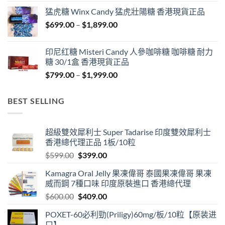
$429.00
猛虎糖 Winx Candy 猛虎壯陽糖 香港現貨正品
through
Price
$
699.00
–
$
1,899.00
$1,849.00
range:
$699.00
印尼红糖 Misteri Candy 人參咖啡糖 咖啡糖 耐力
through
糖 30/1盒 香港現貨正品
$1,899.00
Price
$
799.00
–
$
1,999.00
range:
$799.00
BEST SELLING
through
$1,999.00
超級雙效犀利士 Super Tadarise 印度雙效犀利士
香港總代理正品 1板/10粒
Original
Current
$
599.00
$
399.00
price
price
Kamagra Oral Jelly 果凍偉哥 泰國果凍偉哥 果凍
was:
is:
威而鋼 7種口味 印度原裝進口 香港總代理
$599.00.
$399.00.
Original
Current
$
600.00
$
409.00
price
price
POXET-60必利勁(Priligy)60mg/板/10粒【原装进
was:
is:
口】