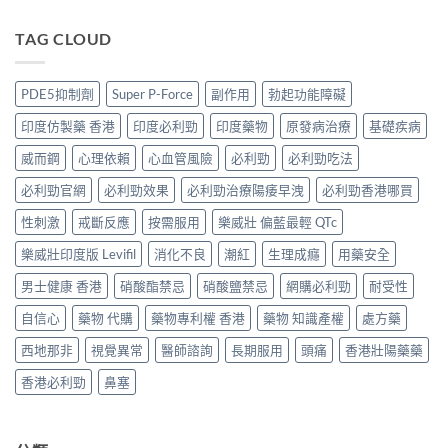
版
最
價
Force
利
Levitra
安
錢、
果
吉
TAG CLOUD
邊
全？
持
凍
Super
度
2026
久
推
P-
買
網
度
薦）〉
Force
正
購
PDE5抑制劑
Super P-Force
副作用
勃起功能障礙
完
中
藍
貨？
攻
整
P
2026
略：
印度仿製藥 香港
印度必利勁
印度藥物
原發病治療
基礎疾病
對
香
價
貨
比〉
港
錢、
威而鋼
心理依賴
心血管風險
必利勁
必利勁吃法
到
中
邊
效
付
度
必利勁官網
必利勁效果
必利勁治療陽痿早洩
必利勁香港哪買
果
款
買
與
點
正
性刺激
戒斷反應
按需服用
樂威壯 偏藍最輕 QTc
購
揀
貨？
買
＋
樂威壯印度版 Levifil
消化不良
潮紅
生理成癮
用藥安全
2026
攻
3
雙
略〉
招
男士健康 香港
硝酸酯禁忌
硝酸鹽禁忌
網購必利勁
耐受性
效
中
辨
偉
別
自信心
藥物 代購
藥物專利權 香港
藥物 知識產權
處方藥
哥
真
價
假〉
西地那非
視覺異常
醫師諮詢
長期服用
頭痛
香港壯陽藥藥
錢、
中
效
香港必利勁
鼻塞
果
與
購
買