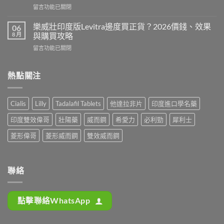
片
在
留言功能已關閉
鋼
邊
〈印
定
隻
度
犀
樂威壯印度版Levitra邊度買正貨？2026價錢、效果
06
好？
壯
利
8 月
與購買攻略
2026
陽
士
香
在
留言功能已關閉
藥
邊
港
〈樂
香
隻
購
威
港
好？
買
壯
熱點關注
邊
2026
攻
印
度
效
略
度
買
果、
（P-
版
最
價
Cialis
Lilly
Tadalafil Tablets
他達拉非片
印度進口學名藥
Force
Levitra
安
錢、
果
邊
全？
持
印度雙效偉哥
壯陽藥
威而鋼
希愛力
必利勁
犀利士
凍
度
2026
久
推
買
網
菱形偉哥
菱形威而鋼
雙效威而鋼
度
薦）〉
正
購
完
中
貨？
攻
整
2026
略：
對
價
貨
聯絡
比〉
錢、
到
中
效
付
果
款
點擊聯絡WhatsApp
與
點
購
揀
買
＋