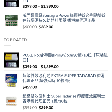
$600.00.
$409.00.
Price
$
399.00
–
$
1,399.00
range:
威而鋼偉哥Stenagra Power綠鑽特效必利劲雙效
$399.00
速效增硬持久助勃壯陽藥 香港總代理正品
through
Original
Current
$
600.00
$
389.00
$1,399.00
price
price
was:
is:
TOP RATED
$600.00.
$389.00.
POXET-60必利勁(Priligy)60mg/板/10粒【原装进
口】
Price
$
399.00
–
$
1,399.00
range:
超級雙效必利勁 EXTRA SUPER TADARAD 香港
$399.00
代理正品 超強延時 10粒/板
through
$
459.00
$1,399.00
超級雙效犀利士 Super Tadarise 印度雙效犀利士
香港總代理正品 1板/10粒
Original
Current
$
599.00
$
399.00