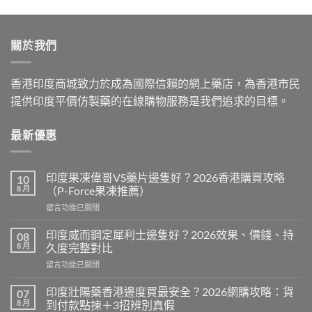
price
price
was:
is:
$599.00.
$399.00.
關於我們
香港印度商城致力於成為國際信賴的網上藥店，為香港市民
提供印度平價仿製藥的在線購物服務是我們追求的目標。
最新優惠
印度果凍偉哥VS藥片邊隻好？2026香港購買攻略
10
8 月
（P-Force果凍推薦）
在
留言功能已關閉
〈印
度
印度威而鋼定犀利士邊隻好？2026效果、價錢、持
08
果
8 月
久度完整對比
凍
在
留言功能已關閉
偉
〈印
哥
度
VS
印度壯陽藥香港邊度買最安全？2026網購攻略：貨
07
威
藥
8 月
到付款點揀＋3招辨別真假
而