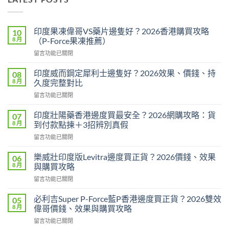
印度果凍偉哥VS藥片邊隻好？2026香港購買攻略
10
8 月
（P-Force果凍推薦）
在
留言功能已關閉
〈印
度
印度威而鋼定犀利士邊隻好？2026效果、價錢、持
08
果
8 月
久度完整對比
凍
在
留言功能已關閉
偉
〈印
哥
度
VS
印度壯陽藥香港邊度買最安全？2026網購攻略：貨
07
威
藥
8 月
到付款點揀＋3招辨別真假
而
片
在
留言功能已關閉
鋼
邊
〈印
定
隻
度
犀
樂威壯印度版Levitra邊度買正貨？2026價錢、效果
06
好？
壯
利
8 月
與購買攻略
2026
陽
士
香
在
留言功能已關閉
藥
邊
港
〈樂
香
隻
購
威
港
必利吉Super P-Force藍P香港邊度買正貨？2026雙效
05
好？
買
壯
邊
8 月
偉哥價錢、效果與購買攻略
2026
攻
印
度
效
略
在
留言功能已關閉
度
買
果、
（P-
〈必