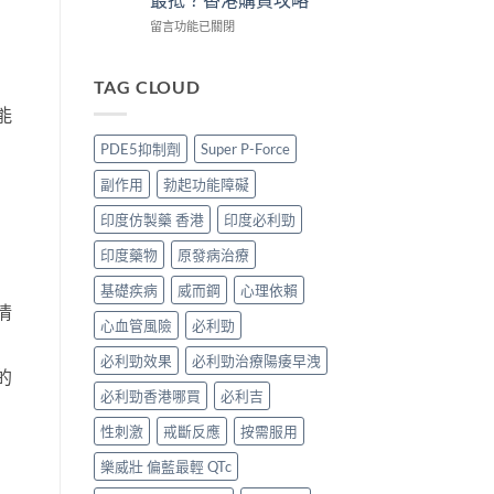
買
3
買
版
攻
招
正
POXET-
在
留言功能已關閉
略〉
辨
貨？
60
〈犀
中
別
2026
香
利
真
雙
港
士
TAG CLOUD
假〉
效
邊
印
能
中
偉
度
度
哥
買
版
PDE5抑制劑
Super P-Force
價
正
價
錢、
貨？
錢
副作用
勃起功能障礙
效
2026
2026
果
價
比
印度仿製藥 香港
印度必利勁
與
錢、
較：
購
效
Tadarise、
印度藥物
原發病治療
買
果
Tadacip、
攻
與
Vidalista
基礎疾病
威而鋼
心理依賴
略〉
購
邊
情
中
心血管風險
必利勁
買
款
攻
最
必利勁效果
必利勁治療陽痿早洩
略〉
抵？
的
中
香
必利勁香港哪買
必利吉
港
購
性刺激
戒斷反應
按需服用
買
攻
樂威壯 偏藍最輕 QTc
略〉
中