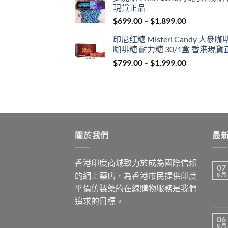
現貨正品
through
Price
$
699.00
–
$
1,899.00
$1,849.00
range:
印尼红糖 Misteri Candy 人參
$699.00
咖啡糖 耐力糖 30/1盒 香港現貨
through
Price
$
799.00
–
$
1,999.00
$1,899.00
range:
$799.00
through
$1,999.00
關於我們
最
香港印度商城致力於成為國際信賴
07
的網上藥店，為香港市民提供印度
8 月
平價仿製藥的在線購物服務是我們
追求的目標。
06
8 月