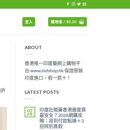
登入
購物車 /
$
0.00
ABOUT
香港唯一
印度藥
網上購物平
台
www.indshop.hk
保證原裝
印度進口，假一罰十！
的許
LATEST POSTS
印度壯陽藥香港邊度買
07
8 月
最安全？2026網購攻
略：貨到付款點揀＋3
招辨別真假