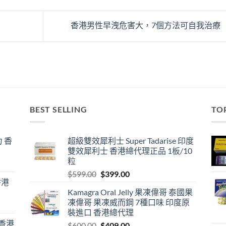
香港男性早洩危害大，7個方法可自我治療
BEST SELLING
TO
 香
超級雙效犀利士 Super Tadarise 印度
雙效犀利士 香港總代理正品 1板/10
粒
Original
Current
$
599.00
$
399.00
香港
price
price
Kamagra Oral Jelly 果凍偉哥 泰國果
was:
is:
凍偉哥 果凍威而鋼 7種口味 印度原
$599.00.
$399.00.
裝進口 香港總代理
 香港
Original
Current
$
600.00
$
409.00