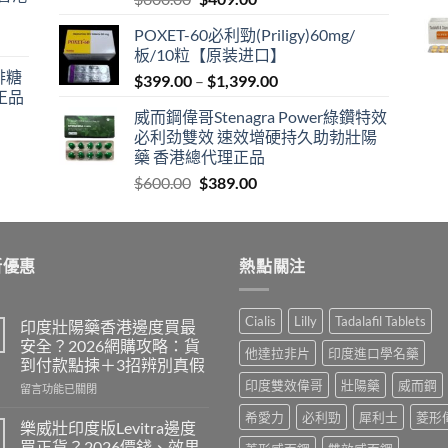
price
price
POXET-60必利勁(Priligy)60mg/
was:
is:
板/10粒【原装进口】
$600.00.
$409.00.
咖啡糖
Price
$
399.00
–
$
1,399.00
正品
range:
威而鋼偉哥Stenagra Power綠鑽特效
$399.00
必利劲雙效 速效增硬持久助勃壯陽
through
藥 香港總代理正品
$1,399.00
Original
Current
$
600.00
$
389.00
price
price
was:
is:
$600.00.
$389.00.
新優惠
熱點關注
Cialis
Lilly
Tadalafil Tablets
印度壯陽藥香港邊度買最
安全？2026網購攻略：貨
他達拉非片
印度進口學名藥
到付款點揀＋3招辨別真假
印度雙效偉哥
壯陽藥
威而鋼
在
留言功能已關閉
〈印
希愛力
必利勁
犀利士
菱形
度
樂威壯印度版Levitra邊度
壯
買正貨？2026價錢、效果