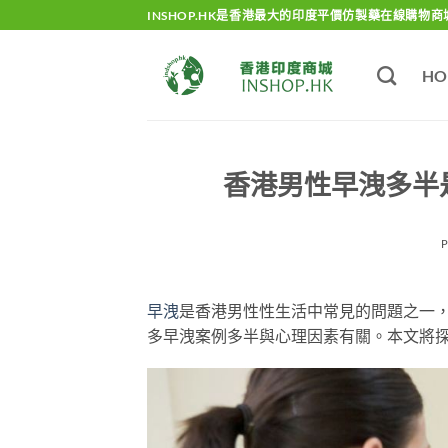
Skip
INSHOP.HK是香港最大的印度平價仿製藥在線購物商
to
content
HO
香港男性早洩多半
早洩
是香港男性性生活中常見的問題之一
多早洩案例多半與心理因素有關。本文將