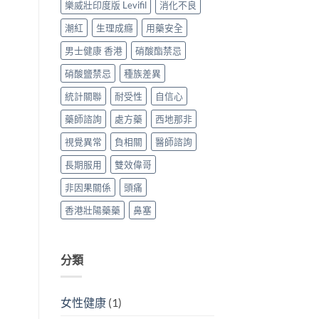
樂威壯印度版 Levifil
消化不良
潮紅
生理成癮
用藥安全
男士健康 香港
硝酸酯禁忌
硝酸鹽禁忌
種族差異
統計關聯
耐受性
自信心
藥師諮詢
處方藥
西地那非
視覺異常
負相關
醫師諮詢
長期服用
雙效偉哥
非因果關係
頭痛
香港壯陽藥藥
鼻塞
分類
女性健康
(1)