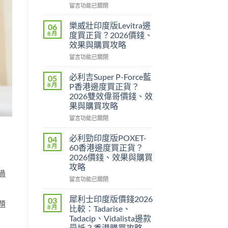
在
留言功能已關閉
〈印
度
樂威壯印度版Levitra邊
06
壯
8 月
度買正貨？2026價錢、
陽
效果與購買攻略
藥
在
香
留言功能已關閉
〈樂
港
威
邊
必利吉Super P-Force藍
05
壯
度
8 月
P香港邊度買正貨？
印
買
2026雙效偉哥價錢、效
度
最
果與購買攻略
版
安
Levitra
全？
在
留言功能已關閉
邊
2026
〈必
度
網
利
必利勁印度版POXET-
04
買
購
吉
8 月
60香港邊度買正貨？
正
攻
Super
2026價錢、效果與購買
貨？
略：
P-
攻略
2026
貨
Force
過
價
到
藍
在
留言功能已關閉
錢、
付
P
〈必
效
款
香
利
犀利士印度版價錢2026
03
題
果
點
港
勁
8 月
比較：Tadarise、
與
揀
邊
印
Tadacip、Vidalista邊款
購
＋
度
度
最抵？香港購買攻略