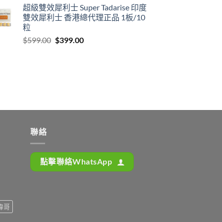
超級雙效犀利士 Super Tadarise 印度
雙效犀利士 香港總代理正品 1板/10
粒
Original
Current
$
599.00
$
399.00
price
price
was:
is:
$599.00.
$399.00.
聯絡
點擊聯絡WhatsApp
偉哥