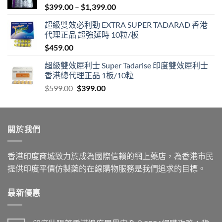
Price
$
399.00
–
$
1,399.00
range:
超級雙效必利勁 EXTRA SUPER TADARAD 香港
$399.00
代理正品 超強延時 10粒/板
through
$
459.00
$1,399.00
超級雙效犀利士 Super Tadarise 印度雙效犀利士
香港總代理正品 1板/10粒
Original
Current
$
599.00
$
399.00
price
price
was:
is:
$599.00.
$399.00.
關於我們
香港印度商城致力於成為國際信賴的網上藥店，為香港市民
提供印度平價仿製藥的在線購物服務是我們追求的目標。
最新優惠