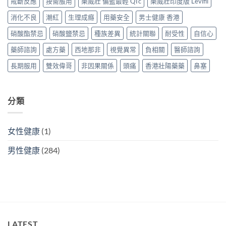
戒斷反應
按需服用
樂威壯 偏藍最輕 QTc
樂威壯印度版 Levifil
效
果
邊
果
與
消化不良
潮紅
生理成癮
用藥安全
男士健康 香港
款
與
購
最
購
買
硝酸酯禁忌
硝酸鹽禁忌
種族差異
統計關聯
耐受性
自信心
抵？
買
攻
香
攻
略〉
藥師諮詢
處方藥
西地那非
視覺異常
負相關
醫師諮詢
港
略〉
中
購
中
長期服用
雙效偉哥
非因果關係
頭痛
香港壯陽藥藥
鼻塞
買
攻
略〉
中
分類
女性健康
(1)
男性健康
(284)
LATEST