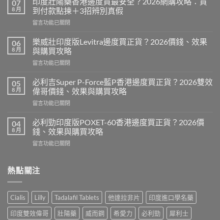
印度壯陽藥香港邊度買最安全？2026網購攻略：貨
07
8 月
到付款點揀＋3招辨別真假
在
留言功能已關閉
〈印
度
樂威壯印度版Levitra邊度買正貨？2026價錢、效果
06
壯
8 月
與購買攻略
陽
在
留言功能已關閉
藥
〈樂
香
威
港
必利吉Super P-Force藍P香港邊度買正貨？2026雙效
05
壯
邊
8 月
偉哥價錢、效果與購買攻略
印
度
在
留言功能已關閉
度
買
〈必
版
最
利
Levitra
必利勁印度版POXET-60香港邊度買正貨？2026價
04
安
吉
邊
8 月
錢、效果與購買攻略
全？
Super
度
2026
在
留言功能已關閉
P-
買
網
〈必
Force
正
購
利
藍
貨？
攻
勁
熱點關注
P
2026
略：
印
香
價
貨
度
港
錢、
到
版
邊
效
Cialis
Lilly
Tadalafil Tablets
他達拉非片
印度進口學名藥
付
POXET-
度
果
款
60
買
與
印度雙效偉哥
壯陽藥
威而鋼
希愛力
必利勁
犀利士
點
香
正