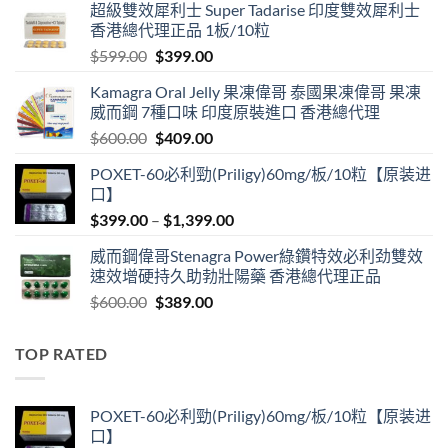
超級雙效犀利士 Super Tadarise 印度雙效犀利士
香港總代理正品 1板/10粒
Original
Current
$
599.00
$
399.00
price
price
Kamagra Oral Jelly 果凍偉哥 泰國果凍偉哥 果凍
was:
is:
威而鋼 7種口味 印度原裝進口 香港總代理
$599.00.
$399.00.
Original
Current
$
600.00
$
409.00
price
price
POXET-60必利勁(Priligy)60mg/板/10粒【原装进
was:
is:
口】
$600.00.
$409.00.
Price
$
399.00
–
$
1,399.00
range:
威而鋼偉哥Stenagra Power綠鑽特效必利劲雙效
$399.00
速效增硬持久助勃壯陽藥 香港總代理正品
through
Original
Current
$
600.00
$
389.00
$1,399.00
price
price
was:
is:
TOP RATED
$600.00.
$389.00.
POXET-60必利勁(Priligy)60mg/板/10粒【原装进
口】