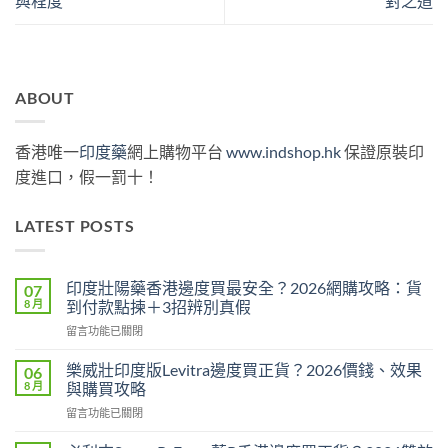
與程度
對之道
ABOUT
香港唯一
印度藥
網上購物平台
www.indshop.hk
保證原裝印
度進口，假一罰十！
LATEST POSTS
印度壯陽藥香港邊度買最安全？2026網購攻略：貨
07
8 月
到付款點揀＋3招辨別真假
在
留言功能已關閉
〈印
度
樂威壯印度版Levitra邊度買正貨？2026價錢、效果
06
壯
8 月
與購買攻略
陽
在
留言功能已關閉
藥
〈樂
香
威