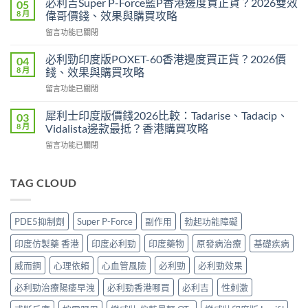
港
必利吉Super P-Force藍P香港邊度買正貨？2026雙效
05
壯
邊
8 月
偉哥價錢、效果與購買攻略
印
度
在
留言功能已關閉
度
買
〈必
版
最
利
Levitra
必利勁印度版POXET-60香港邊度買正貨？2026價
04
安
吉
邊
8 月
錢、效果與購買攻略
全？
Super
度
2026
在
留言功能已關閉
P-
買
網
〈必
Force
正
購
利
藍
犀利士印度版價錢2026比較：Tadarise、Tadacip、
03
貨？
攻
勁
P
8 月
Vidalista邊款最抵？香港購買攻略
2026
略：
印
香
價
貨
在
留言功能已關閉
度
港
錢、
到
〈犀
版
邊
效
付
利
POXET-
度
果
款
士
TAG CLOUD
60
買
與
點
印
香
正
購
揀
度
港
貨？
買
＋
版
邊
2026
PDE5抑制劑
Super P-Force
副作用
勃起功能障礙
攻
3
價
度
雙
略〉
招
錢
買
效
印度仿製藥 香港
印度必利勁
印度藥物
原發病治療
基礎疾病
中
辨
2026
正
偉
別
比
貨？
威而鋼
心理依賴
心血管風險
必利勁
必利勁效果
哥
真
較：
2026
價
假〉
Tadarise、
必利勁治療陽痿早洩
必利勁香港哪買
必利吉
性刺激
價
錢、
中
Tadacip、
錢、
效
Vidalista