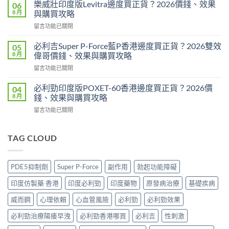
度
犀
樂威壯印度版Levitra邊度買正貨？2026價錢、效果
06
壯
利
8 月
與購買攻略
陽
士
在
留言功能已關閉
藥
邊
〈樂
香
隻
威
港
必利吉Super P-Force藍P香港邊度買正貨？2026雙效
05
好？
壯
邊
8 月
偉哥價錢、效果與購買攻略
2026
印
度
效
在
留言功能已關閉
度
買
果、
〈必
版
最
價
利
Levitra
必利勁印度版POXET-60香港邊度買正貨？2026價
04
安
錢、
吉
邊
8 月
錢、效果與購買攻略
全？
持
Super
度
2026
久
在
留言功能已關閉
P-
買
網
度
〈必
Force
正
購
完
利
藍
貨？
攻
整
勁
TAG CLOUD
P
2026
略：
對
印
香
價
貨
比〉
度
港
錢、
到
中
版
邊
效
PDE5抑制劑
Super P-Force
副作用
勃起功能障礙
付
POXET-
度
果
款
60
買
與
印度仿製藥 香港
印度必利勁
印度藥物
原發病治療
基礎疾病
點
香
正
購
揀
港
貨？
威而鋼
心理依賴
心血管風險
必利勁
必利勁效果
買
＋
邊
2026
攻
3
度
必利勁治療陽痿早洩
必利勁香港哪買
必利吉
性刺激
雙
略〉
招
買
效
中
辨