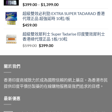
Price
$
399.00
–
$
1,399.00
range:
超級雙效必利勁 EXTRA SUPER TADARAD 香港
$399.00
代理正品 超強延時 10粒/板
through
$
459.00
$1,399.00
超級雙效犀利士 Super Tadarise 印度雙效犀利士
香港總代理正品 1板/10粒
Original
Current
$
599.00
$
399.00
price
price
was:
is:
$599.00.
$399.00.
關於我們
香港印度商城致力於成為國際信賴的網上藥店，為香港市民
提供印度平價仿製藥的在線購物服務是我們追求的目標。
最新優惠