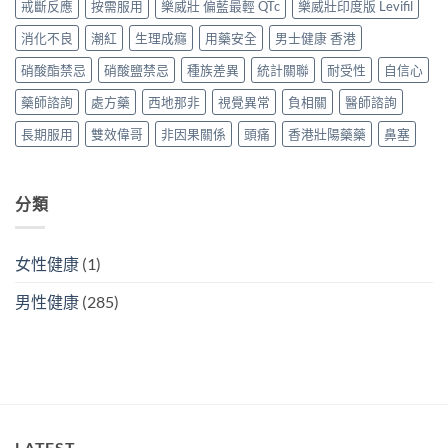
正
戒斷反應
按需服用
樂威壯 偏藍最輕 QTc
樂威壯印度版 Levifil
偉
別
貨？
哥
真
消化不良
潮紅
生理成癮
用藥安全
男士健康 香港
2026
價
假〉
價
錢、
中
硝酸酯禁忌
硝酸鹽禁忌
種族差異
統計關聯
耐受性
自信心
錢、
效
效
果
藥師諮詢
處方藥
西地那非
視覺異常
負相關
醫師諮詢
果
與
與
購
長期服用
雙效偉哥
非因果關係
頭痛
香港壯陽藥藥
鼻塞
購
買
買
攻
攻
略〉
略〉
中
分類
中
女性健康
(1)
男性健康
(285)
LATEST