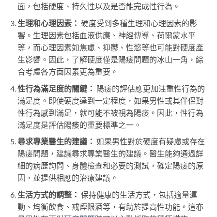
面，包括硬度、持久性以及是否能完成性行為。
生理和心理因素：
硬度受到多種生理和心理因素的影
響。生理因素包括血液供應、神經傳導、荷爾蒙水平
等，而心理因素如焦慮、抑鬱、性慾等也可能對硬度產
生影響。因此，了解硬度僅是陽痿問題的冰山一角，綜
合考慮各方面因素更為重要。
性行為滿足度的關鍵：
陽痿的評估應更加注重性行為的
滿足度。即使硬度達到一定程度，如果男性或其伴侶對
性行為感到滿足，就可能不被視為陽痿。因此，性行為
滿足度是評估陽痿的重要標準之一。
尋求專業醫生的建議：
如果男性對於硬度有疑慮或存在
陽痿問題，建議尋求專業醫生的建議。醫生能夠通過詳
細的病歷詢問、身體檢查和必要的測試，確定陽痿的原
因，並提供相應的治療建議。
生活方式的調整：
保持健康的生活方式，包括適量運
動、均衡飲食、戒煙限酒等，有助於提高性功能。這亦