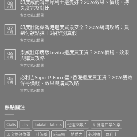
印度威而鋼定犀利士邊隻好？2026效果、價錢、持
08
8 月
久度完整對比
在
留言功能已關閉
〈印
度
印度壯陽藥香港邊度買最安全？2026網購攻略：貨
07
威
8 月
到付款點揀＋3招辨別真假
而
在
留言功能已關閉
鋼
〈印
定
度
犀
樂威壯印度版Levitra邊度買正貨？2026價錢、效果
06
壯
利
8 月
與購買攻略
陽
士
在
留言功能已關閉
藥
邊
〈樂
香
隻
威
港
必利吉Super P-Force藍P香港邊度買正貨？2026雙效
05
好？
壯
邊
8 月
偉哥價錢、效果與購買攻略
2026
印
度
效
在
留言功能已關閉
度
買
果、
〈必
版
最
價
利
Levitra
安
錢、
吉
熱點關注
邊
全？
持
Super
度
2026
久
P-
買
網
度
Force
正
購
Cialis
Lilly
Tadalafil Tablets
他達拉非片
印度進口學名藥
完
藍
貨？
攻
整
P
2026
略：
印度雙效偉哥
壯陽藥
威而鋼
希愛力
必利勁
犀利士
對
香