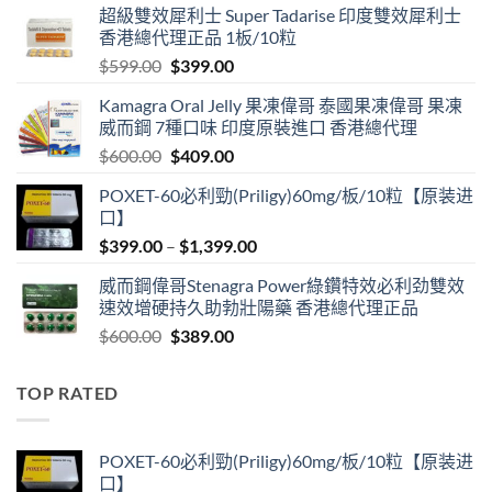
超級雙效犀利士 Super Tadarise 印度雙效犀利士
香港總代理正品 1板/10粒
Original
Current
$
599.00
$
399.00
price
price
Kamagra Oral Jelly 果凍偉哥 泰國果凍偉哥 果凍
was:
is:
威而鋼 7種口味 印度原裝進口 香港總代理
$599.00.
$399.00.
Original
Current
$
600.00
$
409.00
price
price
POXET-60必利勁(Priligy)60mg/板/10粒【原装进
was:
is:
口】
$600.00.
$409.00.
Price
$
399.00
–
$
1,399.00
range:
威而鋼偉哥Stenagra Power綠鑽特效必利劲雙效
$399.00
速效增硬持久助勃壯陽藥 香港總代理正品
through
Original
Current
$
600.00
$
389.00
$1,399.00
price
price
was:
is:
TOP RATED
$600.00.
$389.00.
POXET-60必利勁(Priligy)60mg/板/10粒【原装进
口】