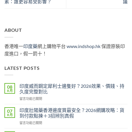
素：誰更容易受影響？
議
ABOUT
香港唯一
印度藥
網上購物平台
www.indshop.hk
保證原裝印
度進口，假一罰十！
LATEST POSTS
印度威而鋼定犀利士邊隻好？2026效果、價錢、持
08
8 月
久度完整對比
在
留言功能已關閉
〈印
度
印度壯陽藥香港邊度買最安全？2026網購攻略：貨
07
威
8 月
到付款點揀＋3招辨別真假
而
在
留言功能已關閉
鋼
〈印
定