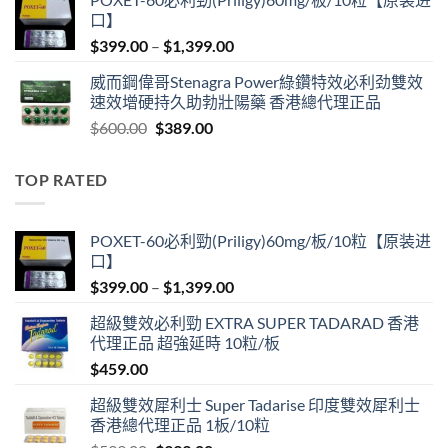
was:
is:
口】
$600.00.
$409.00.
Price
$
399.00
–
$
1,399.00
range:
威而鋼偉哥Stenagra Power綠鑽特效必利劲雙效
$399.00
速效增硬持久助勃壯陽藥 香港總代理正品
through
Original
Current
$
600.00
$
389.00
$1,399.00
price
price
was:
is:
TOP RATED
$600.00.
$389.00.
POXET-60必利勁(Priligy)60mg/板/10粒【原装进
口】
Price
$
399.00
–
$
1,399.00
range:
超級雙效必利勁 EXTRA SUPER TADARAD 香港
$399.00
代理正品 超強延時 10粒/板
through
$
459.00
$1,399.00
超級雙效犀利士 Super Tadarise 印度雙效犀利士
香港總代理正品 1板/10粒