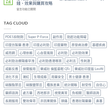
吉
邊
8 月
錢、效果與購買攻略
全？
持
Super
度
2026
久
在
留言功能已關閉
P-
買
網
度
〈必
Force
正
購
完
利
藍
貨？
攻
整
勁
TAG CLOUD
P
2026
略：
對
印
香
價
貨
比〉
度
港
錢、
到
中
版
邊
效
PDE5抑制劑
Super P-Force
副作用
勃起功能障礙
付
POXET-
度
果
款
60
買
與
印度仿製藥 香港
印度必利勁
印度藥物
原發病治療
基礎疾病
點
香
正
購
揀
港
貨？
威而鋼
心理依賴
心血管風險
必利勁
必利勁效果
買
＋
邊
2026
攻
3
度
必利勁治療陽痿早洩
必利勁香港哪買
必利吉
性刺激
雙
略〉
招
買
效
中
辨
正
戒斷反應
按需服用
樂威壯 偏藍最輕 QTc
樂威壯印度版 Levifil
偉
別
貨？
哥
真
消化不良
潮紅
生理成癮
用藥安全
男士健康 香港
2026
價
假〉
價
錢、
中
硝酸酯禁忌
硝酸鹽禁忌
種族差異
統計關聯
耐受性
自信心
錢、
效
效
果
藥師諮詢
處方藥
西地那非
視覺異常
負相關
醫師諮詢
果
與
與
購
長期服用
雙效偉哥
非因果關係
頭痛
香港壯陽藥藥
鼻塞
購
買
買
攻
攻
略〉