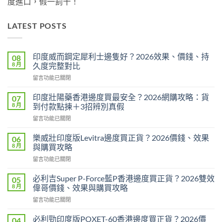
度進口，假一罰十！
LATEST POSTS
印度威而鋼定犀利士邊隻好？2026效果、價錢、持
08
8 月
久度完整對比
在
留言功能已關閉
〈印
度
印度壯陽藥香港邊度買最安全？2026網購攻略：貨
07
威
8 月
到付款點揀＋3招辨別真假
而
在
留言功能已關閉
鋼
〈印
定
度
犀
樂威壯印度版Levitra邊度買正貨？2026價錢、效果
06
壯
利
8 月
與購買攻略
陽
士
在
留言功能已關閉
藥
邊
〈樂
香
隻
威
港
必利吉Super P-Force藍P香港邊度買正貨？2026雙效
05
好？
壯
邊
8 月
偉哥價錢、效果與購買攻略
2026
印
度
效
在
留言功能已關閉
度
買
果、
〈必
版
最
價
利
Levitra
必利勁印度版POXET-60香港邊度買正貨？2026價
04
安
錢、