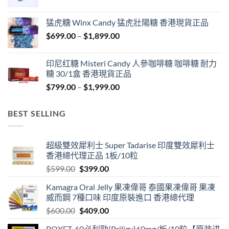
range:
$429.00
猛虎糖 Winx Candy 猛虎壯陽糖 香港現貨正品
through
Price
$
699.00
–
$
1,899.00
$1,849.00
range:
$699.00
印尼红糖 Misteri Candy 人參咖啡糖 咖啡糖 耐力
through
糖 30/1盒 香港現貨正品
$1,899.00
Price
$
799.00
–
$
1,999.00
range:
$799.00
BEST SELLING
through
$1,999.00
超級雙效犀利士 Super Tadarise 印度雙效犀利士
香港總代理正品 1板/10粒
Original
Current
$
599.00
$
399.00
price
price
Kamagra Oral Jelly 果凍偉哥 泰國果凍偉哥 果凍
was:
is:
威而鋼 7種口味 印度原裝進口 香港總代理
$599.00.
$399.00.
Original
Current
$
600.00
$
409.00
price
price
POXET-60必利勁(Priligy)60mg/板/10粒【原装进