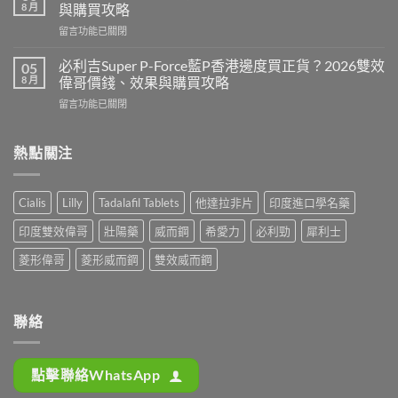
壯
利
8 月
與購買攻略
陽
士
在
留言功能已關閉
藥
邊
〈樂
香
隻
威
港
必利吉Super P-Force藍P香港邊度買正貨？2026雙效
05
好？
壯
邊
8 月
偉哥價錢、效果與購買攻略
2026
印
度
效
在
留言功能已關閉
度
買
果、
〈必
版
最
價
利
Levitra
安
錢、
吉
熱點關注
邊
全？
持
Super
度
2026
久
P-
買
網
度
Force
正
購
Cialis
Lilly
Tadalafil Tablets
他達拉非片
印度進口學名藥
完
藍
貨？
攻
整
P
2026
略：
印度雙效偉哥
壯陽藥
威而鋼
希愛力
必利勁
犀利士
對
香
價
貨
比〉
港
錢、
菱形偉哥
菱形威而鋼
雙效威而鋼
到
中
邊
效
付
度
果
款
買
與
點
正
購
聯絡
揀
貨？
買
＋
2026
攻
3
雙
略〉
招
點擊聯絡WhatsApp
效
中
辨
偉
別