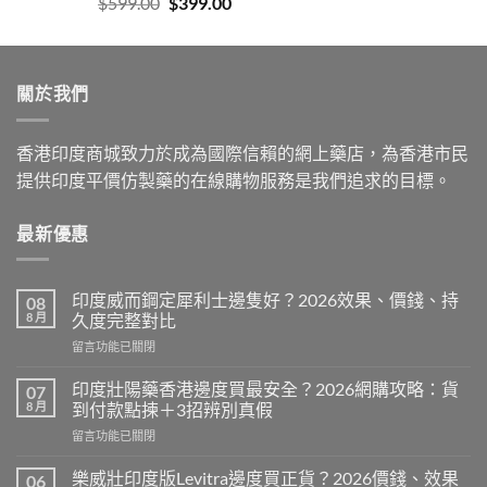
Original
Current
$
599.00
$
399.00
price
price
was:
is:
$599.00.
$399.00.
關於我們
香港印度商城致力於成為國際信賴的網上藥店，為香港市民
提供印度平價仿製藥的在線購物服務是我們追求的目標。
最新優惠
印度威而鋼定犀利士邊隻好？2026效果、價錢、持
08
8 月
久度完整對比
在
留言功能已關閉
〈印
度
印度壯陽藥香港邊度買最安全？2026網購攻略：貨
07
威
8 月
到付款點揀＋3招辨別真假
而
在
留言功能已關閉
鋼
〈印
定
度
犀
樂威壯印度版Levitra邊度買正貨？2026價錢、效果
06