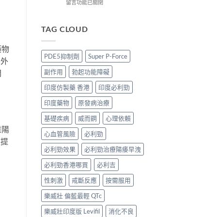
價
到
藍
在
留言功能已關閉
錢、
付
P
〈必
效
款
香
利
果
點
港
勁
TAG CLOUD
與
揀
邊
印
購
＋
度
度
藥物
買
3
買
版
PDE5抑制劑
Super P-Force
攻
招
正
如外
POXET-
略〉
辨
貨？
60
副作用
勃起功能障礙
問
中
別
2026
香
真
雙
港
印度仿製藥 香港
印度必利勁
假〉
效
邊
中
偉
度
印度藥物
原發病治療
哥
買
價
正
基礎疾病
威而鋼
心理依賴
錢、
貨？
重陽
心血管風險
必利勁
效
2026
並提
果
價
必利勁效果
必利勁治療陽痿早洩
與
錢、
購
效
必利勁香港哪買
必利吉
買
果
攻
與
性刺激
戒斷反應
按需服用
略〉
購
中
買
樂威壯 偏藍最輕 QTc
攻
略〉
樂威壯印度版 Levifil
消化不良
中