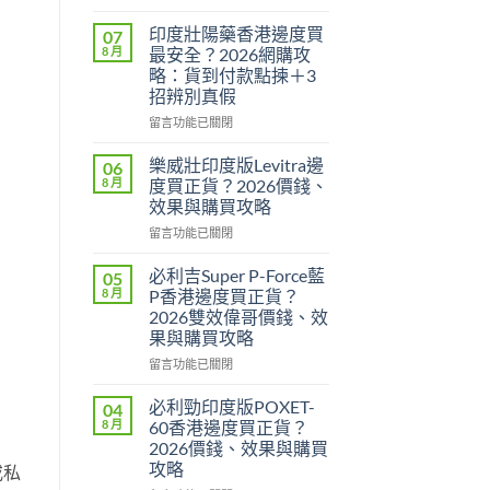
〈印
度
印度壯陽藥香港邊度買
07
威
8 月
最安全？2026網購攻
而
略：貨到付款點揀＋3
鋼
招辨別真假
定
犀
在
留言功能已關閉
利
〈印
士
度
樂威壯印度版Levitra邊
06
邊
壯
8 月
度買正貨？2026價錢、
隻
陽
效果與購買攻略
好？
藥
2026
在
香
留言功能已關閉
效
〈樂
港
果、
威
邊
必利吉Super P-Force藍
05
價
壯
度
8 月
P香港邊度買正貨？
錢、
印
買
2026雙效偉哥價錢、效
持
度
最
果與購買攻略
久
版
安
度
Levitra
全？
在
留言功能已關閉
完
邊
2026
〈必
整
度
網
利
必利勁印度版POXET-
04
對
買
購
吉
8 月
60香港邊度買正貨？
比〉
正
攻
Super
2026價錢、效果與購買
中
貨？
略：
P-
攻略
或私
2026
貨
Force