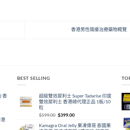
香港男性陽痿治療藥物概覽
BEST SELLING
TO
 香
超級雙效犀利士 Super Tadarise 印度
雙效犀利士 香港總代理正品 1板/10
粒
Original
Current
$
599.00
$
399.00
香港
price
price
Kamagra Oral Jelly 果凍偉哥 泰國果
was:
is: