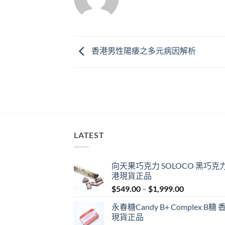
香港男性陽痿之多元病因解析
LATEST
向天果巧克力 SOLOCO 黑巧克力
港現貨正品
Price
$
549.00
–
$
1,999.00
range:
永春糖Candy B+ Complex B糖 
$549.00
現貨正品
through