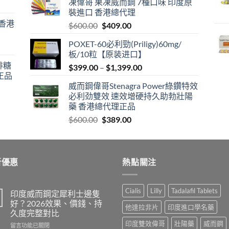
凍偉哥 果凍威而鋼 7種口味 印度原
$599.00.
$399.00.
裝進口 香港總代理
 香港
Original
Current
$
600.00
$
409.00
price
price
POXET-60必利勁(Priligy)60mg/
was:
is:
板/10粒【原装进口】
$600.00.
$409.00.
咖啡糖
Price
$
399.00
–
$
1,399.00
正品
range:
威而鋼偉哥Stenagra Power綠鑽特效
$399.00
必利劲雙效 速效增硬持久助勃壯陽
through
藥 香港總代理正品
$1,399.00
Original
Current
$
600.00
$
389.00
price
price
was:
is:
$600.00.
$389.00.
新優惠
熱點關注
Cialis
Lilly
Tadalafil Tablets
印度威而鋼定犀利士邊隻
好？2026效果、價錢、持
他達拉非片
印度進口學名藥
久度完整對比
印度雙效偉哥
壯陽藥
威而鋼
在
留言功能已關閉