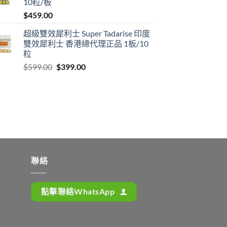
10粒/板
$1,399.00
$
459.00
超級雙效犀利士 Super Tadarise 印度
雙效犀利士 香港總代理正品 1板/10
粒
Original
Current
$
599.00
$
399.00
price
price
was:
is:
$599.00.
$399.00.
聯絡
點擊聯絡WhatsApp