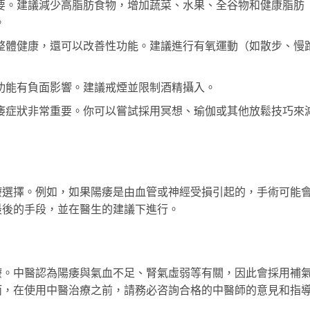
要。建議減少高脂肪食物，增加蔬菜、水果、全谷物和健康脂肪
。
整體健康，還可以改善性功能。建議進行有氧運動（如散步、慢
功能有負面影響。建議戒煙並限制酒精攝入。
痿症狀非常重要。你可以嘗試採用冥想、瑜伽或其他放鬆技巧來
療選擇。例如，如果陽痿是由血管或神經受損引起的，手術可能
最後的手段，並在醫生的建議下進行。
療。中醫認為陽痿與氣血不足、腎氣虛弱等有關，因此會採用補
而，在使用中醫治療之前，請務必咨詢合格的中醫師的意見和指