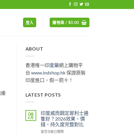
登入
購物車 /
$
0.00
ABOUT
香港唯一
印度藥
網上購物平
台
www.indshop.hk
保證原裝
印度進口，假一罰十！
陽痿
LATEST POSTS
印度威而鋼定犀利士邊
08
8 月
隻好？2026效果、價
錢、持久度完整對比
在
留言功能已關閉