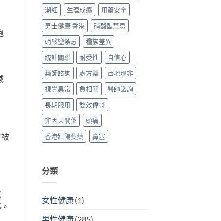
潮紅
生理成癮
用藥安全
男士健康 香港
硝酸酯禁忌
跑
硝酸鹽禁忌
種族差異
統計關聯
耐受性
自信心
藥師諮詢
處方藥
西地那非
減
視覺異常
負相關
醫師諮詢
長期服用
雙效偉哥
非因果關係
頭痛
會被
香港壯陽藥藥
鼻塞
分類
氣
女性健康
(1)
導。
男性健康
(285)