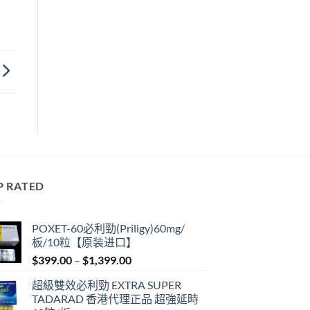
P RATED
POXET-60必利勁(Priligy)60mg/
板/10粒【原装进口】
Price
$
399.00
–
$
1,399.00
range:
超級雙效必利勁 EXTRA SUPER
$399.00
TADARAD 香港代理正品 超強延時
through