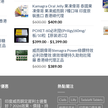
香港
price
price
Kamagra Oral Jelly 果凍偉哥 泰國果
was:
is:
凍偉哥 果凍威而鋼 7種口味 印度原
$599.00.
$399.00.
裝進口 香港總代理
 香港
Original
Current
$
600.00
$
409.00
price
price
POXET-60必利勁(Priligy)60mg/
was:
is:
板/10粒【原装进口】
$600.00.
$409.00.
咖啡糖
Price
$
399.00
–
$
1,399.00
正品
range:
威而鋼偉哥Stenagra Power綠鑽特效
$399.00
必利劲雙效 速效增硬持久助勃壯陽
through
藥 香港總代理正品
$1,399.00
Original
Current
$
600.00
$
389.00
price
price
was:
is:
$600.00.
$389.00.
新優惠
熱點關注
Cialis
Lilly
Tadalafil Tablets
印度威而鋼定犀利士邊隻
好？2026效果、價錢、持
他達拉非片
印度進口學名藥