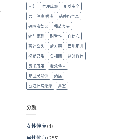
潮紅
生理成癮
用藥安全
，
男士健康 香港
硝酸酯禁忌
硝酸鹽禁忌
種族差異
統計關聯
耐受性
自信心
藥師諮詢
處方藥
西地那非
視覺異常
負相關
醫師諮詢
長期服用
雙效偉哥
非因果關係
頭痛
香港壯陽藥藥
鼻塞
分類
女性健康
(1)
男性健康
(285)