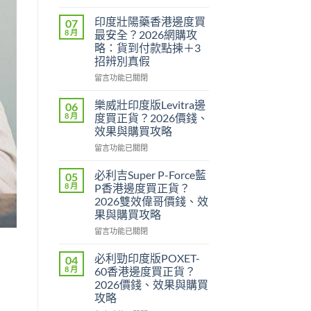
〈印
度
印度壯陽藥香港邊度買
07
威
8 月
最安全？2026網購攻
而
略：貨到付款點揀＋3
鋼
招辨別真假
定
犀
在
留言功能已關閉
利
〈印
士
度
樂威壯印度版Levitra邊
06
邊
壯
8 月
度買正貨？2026價錢、
隻
陽
效果與購買攻略
好？
藥
2026
在
香
留言功能已關閉
效
〈樂
港
果、
威
邊
必利吉Super P-Force藍
05
價
壯
度
8 月
P香港邊度買正貨？
錢、
印
買
2026雙效偉哥價錢、效
持
度
最
果與購買攻略
久
版
安
度
Levitra
全？
在
留言功能已關閉
完
邊
2026
〈必
整
度
網
利
必利勁印度版POXET-
04
對
買
購
吉
8 月
60香港邊度買正貨？
比〉
正
攻
Super
2026價錢、效果與購買
中
貨？
略：
P-
攻略
2026
貨
Force