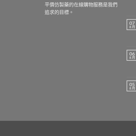
平價仿製藥的在線購物服務是我們
追求的目標。
07
8 月
06
8 月
05
8 月