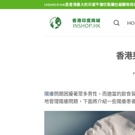
Skip
INSHOP.HK是香港最大的印度平價仿製藥在線購物商
to
content
HO
香港
陽痿
問題困擾著眾多男性，而適當的飲食
地管理陽痿問題，下面將介紹一些陽痿患