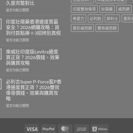
久度完整對比
印度雙效偉哥
壯陽藥
威而鋼
在
留言功能已關閉
〈印
希愛力
必利勁
犀利士
菱形
度
印度壯陽藥香港邊度買最
威
安全？2026網購攻略：貨
菱形威而鋼
雙效威而鋼
而
到付款點揀＋3招辨別真假
鋼
在
定
留言功能已關閉
〈印
犀
度
利
樂威壯印度版Levitra邊度
壯
士
買正貨？2026價錢、效果
陽
邊
與購買攻略
藥
隻
在
香
留言功能已關閉
好？
〈樂
港
2026
威
邊
效
必利吉Super P-Force藍P香
壯
度
果、
港邊度買正貨？2026雙效
印
買
價
偉哥價錢、效果與購買攻
度
最
錢、
略
版
安
持
Levitra
全？
在
久
留言功能已關閉
邊
2026
〈必
度
度
網
利
完
買
購
吉
整
正
攻
Super
對
Visa
PayPal
MasterCard
Cash
Alipay
貨？
略：
P-
比〉