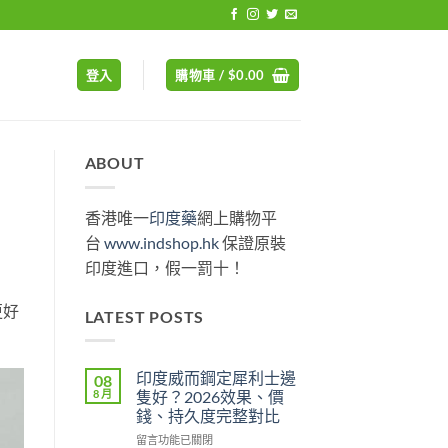
登入
購物車 /
$
0.00
ABOUT
香港唯一
印度藥
網上購物平
台
www.indshop.hk
保證原裝
印度進口，假一罰十！
更好
LATEST POSTS
印度威而鋼定犀利士邊
08
8 月
隻好？2026效果、價
錢、持久度完整對比
在
留言功能已關閉