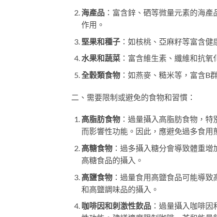
海產品
：富含鋅、硒等微量元素的海產
作用。
堅果和種子
：如核桃、亞麻籽等富含健
水果和蔬菜
：富含維生素、纖維和抗氧
全穀類食物
：如燕麥、糙米等，富含B
二、需要限制或避免的食物和習慣：
高脂肪食物
：過量攝入高脂肪食物，特
而影響性功能。因此，應避免過多食用
高糖食物
：過多攝入糖分會導致體重增
高糖食品的攝入。
高鹽食物
：過量食用高鹽食品可能導致
和高鹽調味品的攝入。
咖啡因和刺激性飲品
：過量攝入咖啡因