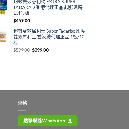
超級雙效必利勁 EXTRA SUPER
$399.00
TADARAD 香港代理正品 超強延時
through
10粒/板
$1,399.00
$
459.00
超級雙效犀利士 Super Tadarise 印度
雙效犀利士 香港總代理正品 1板/10
粒
Original
Current
$
599.00
$
399.00
price
price
was:
is:
$599.00.
$399.00.
聯絡
點擊聯絡WhatsApp