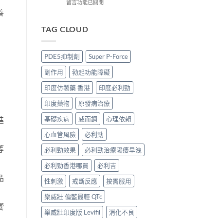
價
到
藍
在
留言功能已關閉
錢、
付
P
〈必
善
效
款
香
利
果
點
港
勁
TAG CLOUD
與
揀
邊
印
購
＋
度
度
買
3
買
版
PDE5抑制劑
Super P-Force
攻
招
正
POXET-
略〉
辨
貨？
60
副作用
勃起功能障礙
中
別
2026
香
真
雙
港
印度仿製藥 香港
印度必利勁
假〉
效
邊
中
偉
度
印度藥物
原發病治療
哥
買
價
正
基礎疾病
威而鋼
心理依賴
進
錢、
貨？
心血管風險
必利勁
效
2026
果
價
等
必利勁效果
必利勁治療陽痿早洩
與
錢、
購
效
必利勁香港哪買
必利吉
買
果
攻
與
品
性刺激
戒斷反應
按需服用
略〉
購
中
買
樂威壯 偏藍最輕 QTc
攻
響
略〉
樂威壯印度版 Levifil
消化不良
中