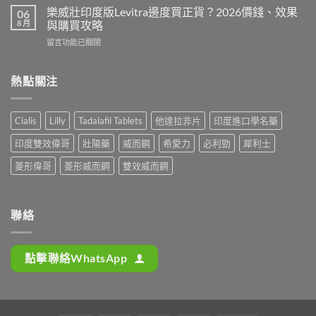
度
犀
樂威壯印度版Levitra邊度買正貨？2026價錢、效果
06
好？
壯
利
8 月
與購買攻略
2026
陽
士
香
在
留言功能已關閉
藥
邊
港
〈樂
香
隻
購
威
港
好？
買
壯
熱點關注
邊
2026
攻
印
度
效
略
度
買
果、
（P-
版
最
價
Cialis
Lilly
Tadalafil Tablets
他達拉非片
印度進口學名藥
Force
Levitra
安
錢、
果
邊
全？
持
印度雙效偉哥
壯陽藥
威而鋼
希愛力
必利勁
犀利士
凍
度
2026
久
推
買
網
菱形偉哥
菱形威而鋼
雙效威而鋼
度
薦）〉
正
購
完
中
貨？
攻
整
2026
略：
對
價
貨
聯絡
比〉
錢、
到
中
效
付
果
款
點擊聯絡WhatsApp
與
點
購
揀
買
＋
攻
3
略〉
招