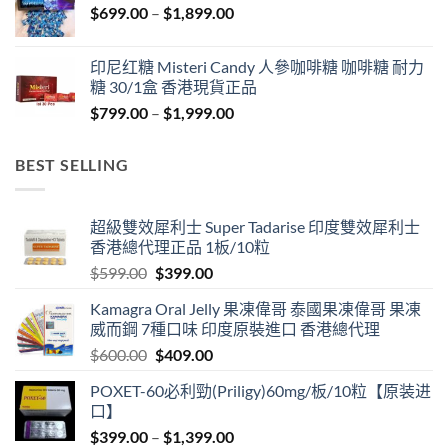
Price
$
699.00
–
$
1,899.00
$1,849.00
range:
$699.00
印尼红糖 Misteri Candy 人參咖啡糖 咖啡糖 耐力
through
糖 30/1盒 香港現貨正品
$1,899.00
Price
$
799.00
–
$
1,999.00
range:
$799.00
BEST SELLING
through
$1,999.00
超級雙效犀利士 Super Tadarise 印度雙效犀利士
香港總代理正品 1板/10粒
Original
Current
$
599.00
$
399.00
price
price
Kamagra Oral Jelly 果凍偉哥 泰國果凍偉哥 果凍
was:
is:
威而鋼 7種口味 印度原裝進口 香港總代理
$599.00.
$399.00.
Original
Current
$
600.00
$
409.00
price
price
POXET-60必利勁(Priligy)60mg/板/10粒【原装进
was:
is:
口】
$600.00.
$409.00.
Price
$
399.00
–
$
1,399.00