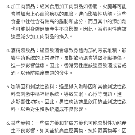
加工肉製品：經常食用加工肉製品如香腸、火腿等可能
會增加患上心血管疾病的風險，進而影響性功能。這些
食品中往往含有較高的脂肪和盐分，而且其中的添加劑
也可能對身體健康產生不良影響。因此，香港男性應該
適量減少加工肉製品的攝入。
酒精類飲品：過量飲酒會導致身體內部的毒素堆積，影
響生殖系統的正常運作。長期飲酒還會導致肝臟損傷，
進一步影響健康。因此，香港男性應該適量飲酒或者戒
酒，以預防陽痿問題的發生。
咖啡因和刺激性飲料：過量攝入咖啡因和其他刺激性飲
料會刺激中樞神經系統，導致失眠、心悸等問題，進一
步影響性功能。因此，男性應該適量飲用這些刺激性飲
料，以免對生殖系統造成不良影響。
某些藥物：一些處方藥和非處方藥也可能會對性功能產
生不良影響，如某些抗高血壓藥物、抗抑鬱藥物等。因