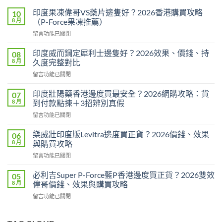
印度果凍偉哥VS藥片邊隻好？2026香港購買攻略
10
8 月
（P-Force果凍推薦）
在
留言功能已關閉
〈印
度
印度威而鋼定犀利士邊隻好？2026效果、價錢、持
08
果
8 月
久度完整對比
凍
在
留言功能已關閉
偉
〈印
哥
度
VS
印度壯陽藥香港邊度買最安全？2026網購攻略：貨
07
威
藥
8 月
到付款點揀＋3招辨別真假
而
片
在
留言功能已關閉
鋼
邊
〈印
定
隻
度
犀
樂威壯印度版Levitra邊度買正貨？2026價錢、效果
06
好？
壯
利
8 月
與購買攻略
2026
陽
士
香
在
留言功能已關閉
藥
邊
港
〈樂
香
隻
購
威
港
必利吉Super P-Force藍P香港邊度買正貨？2026雙效
05
好？
買
壯
邊
8 月
偉哥價錢、效果與購買攻略
2026
攻
印
度
效
略
在
留言功能已關閉
度
買
果、
（P-
〈必
版
最
價
Force
利
Levitra
安
錢、
果
吉