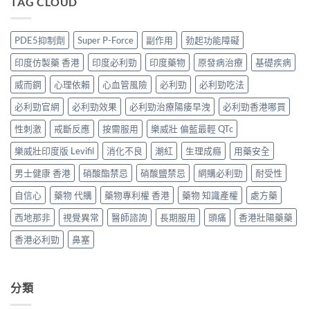
TAG CLOUD
邊
全？
持
凍
Super
度
2026
久
推
P-
買
網
度
薦）〉
Force
正
購
PDE5抑制劑
Super P-Force
副作用
勃起功能障礙
完
中
藍
貨？
攻
整
P
2026
略：
印度仿製藥 香港
印度必利勁
印度藥物
原發病治療
基礎疾病
對
香
價
貨
比〉
港
錢、
威而鋼
心理依賴
心血管風險
必利勁
必利勁吃法
到
中
邊
效
付
度
必利勁官網
必利勁效果
必利勁治療陽痿早洩
必利勁香港哪買
果
款
買
與
點
正
性刺激
戒斷反應
按需服用
樂威壯 偏藍最輕 QTc
購
揀
貨？
買
＋
樂威壯印度版 Levifil
消化不良
潮紅
生理成癮
用藥安全
2026
攻
3
雙
略〉
招
男士健康 香港
硝酸酯禁忌
硝酸鹽禁忌
網購必利勁
耐受性
效
中
辨
偉
別
自信心
藥物 代購
藥物專利權 香港
藥物 知識產權
處方藥
哥
真
價
假〉
西地那非
視覺異常
醫師諮詢
長期服用
頭痛
香港壯陽藥藥
錢、
中
效
香港必利勁
鼻塞
果
與
購
買
分類
攻
略〉