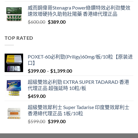
range:
威而鋼偉哥Stenagra Power綠鑽特效必利劲雙效
$399.00
速效增硬持久助勃壯陽藥 香港總代理正品
through
Original
Current
$
600.00
$
389.00
$1,399.00
price
price
was:
is:
TOP RATED
$600.00.
$389.00.
POXET-60必利勁(Priligy)60mg/板/10粒【原装进
口】
Price
$
399.00
–
$
1,399.00
range:
超級雙效必利勁 EXTRA SUPER TADARAD 香港
$399.00
代理正品 超強延時 10粒/板
through
$
459.00
$1,399.00
超級雙效犀利士 Super Tadarise 印度雙效犀利士
香港總代理正品 1板/10粒
Original
Current
$
599.00
$
399.00
price
price
was:
is: