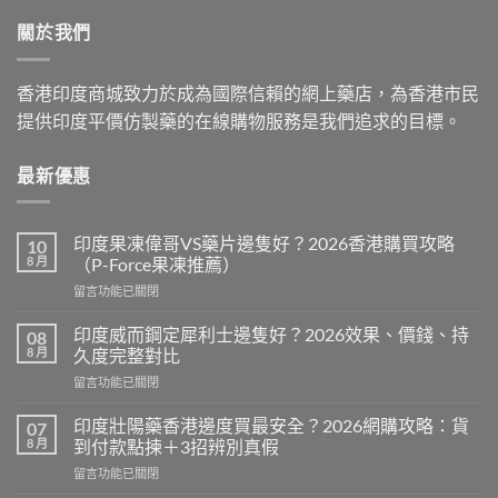
$599.00.
$399.00.
關於我們
香港印度商城致力於成為國際信賴的網上藥店，為香港市民
提供印度平價仿製藥的在線購物服務是我們追求的目標。
最新優惠
印度果凍偉哥VS藥片邊隻好？2026香港購買攻略
10
8 月
（P-Force果凍推薦）
在
留言功能已關閉
〈印
度
印度威而鋼定犀利士邊隻好？2026效果、價錢、持
08
果
8 月
久度完整對比
凍
在
留言功能已關閉
偉
〈印
哥
度
VS
印度壯陽藥香港邊度買最安全？2026網購攻略：貨
07
威
藥
8 月
到付款點揀＋3招辨別真假
而
片
在
留言功能已關閉
鋼
邊
〈印
定
隻