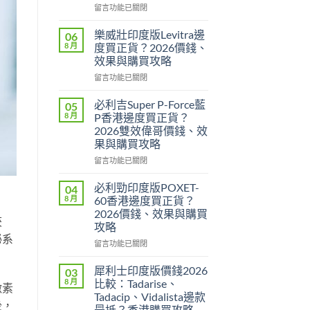
在
留言功能已關閉
〈印
度
樂威壯印度版Levitra邊
06
壯
8 月
度買正貨？2026價錢、
陽
效果與購買攻略
藥
在
香
留言功能已關閉
〈樂
港
威
邊
必利吉Super P-Force藍
05
壯
度
8 月
P香港邊度買正貨？
印
買
2026雙效偉哥價錢、效
度
最
果與購買攻略
版
安
Levitra
全？
在
留言功能已關閉
邊
2026
〈必
度
網
利
必利勁印度版POXET-
04
買
購
吉
8 月
60香港邊度買正貨？
正
攻
Super
2026價錢、效果與購買
貨？
略：
P-
茯
攻略
2026
貨
Force
泌系
價
到
藍
在
留言功能已關閉
錢、
付
P
〈必
效
款
香
利
犀利士印度版價錢2026
03
果
點
港
勁
8 月
比較：Tadarise、
激素
與
揀
邊
印
Tadacip、Vidalista邊款
購
＋
度
度
後，
最抵？香港購買攻略