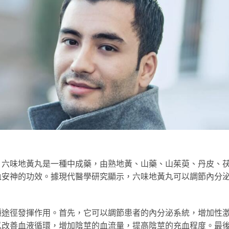
。六味地黃丸是一種中成藥，由熟地黃、山藥、山茱萸、丹皮、
血安神的功效。據現代醫學研究顯示，六味地黃丸可以調節內分
種途徑發揮作用。首先，它可以調節患者的內分泌系統，增加性
以改善血液循環，增加陰莖的血流量，提高陰莖的充血程度。最