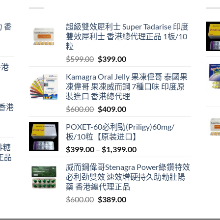
 香
超級雙效犀利士 Super Tadarise 印度
雙效犀利士 香港總代理正品 1板/10
粒
Original
Current
$
599.00
$
399.00
香港
price
price
Kamagra Oral Jelly 果凍偉哥 泰國果
was:
is:
凍偉哥 果凍威而鋼 7種口味 印度原
$599.00.
$399.00.
裝進口 香港總代理
 香港
Original
Current
$
600.00
$
409.00
price
price
POXET-60必利勁(Priligy)60mg/
was:
is:
板/10粒【原装进口】
$600.00.
$409.00.
咖啡糖
Price
$
399.00
–
$
1,399.00
正品
range:
威而鋼偉哥Stenagra Power綠鑽特效
$399.00
必利劲雙效 速效增硬持久助勃壯陽
through
藥 香港總代理正品
$1,399.00
Original
Current
$
600.00
$
389.00
price
price
was:
is: