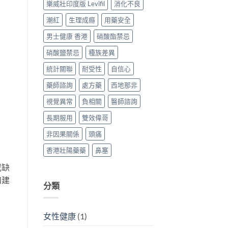
樂威壯印度版 Levifil
消化不良
潮紅
生理成癮
用藥安全
男士健康 香港
硝酸酯禁忌
硝酸鹽禁忌
種族差異
統計關聯
耐受性
自信心
藥師諮詢
處方藥
西地那非
視覺異常
負相關
醫師諮詢
長期服用
雙效偉哥
非因果關係
頭痛
香港壯陽藥藥
鼻塞
或缺
和建
分類
女性健康
(1)