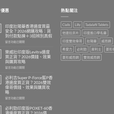
$600.00.
$389.00.
新優惠
熱點關注
Cialis
Lilly
Tadalafil Tablets
印度壯陽藥香港邊度買最
安全？2026網購攻略：貨
他達拉非片
印度進口學名藥
到付款點揀＋3招辨別真假
印度雙效偉哥
壯陽藥
威而鋼
在
留言功能已關閉
〈印
希愛力
必利勁
犀利士
菱形
度
樂威壯印度版Levitra邊度
壯
買正貨？2026價錢、效果
菱形威而鋼
雙效威而鋼
陽
與購買攻略
藥
在
香
留言功能已關閉
〈樂
港
威
邊
必利吉Super P-Force藍P香
壯
度
港邊度買正貨？2026雙效
印
買
偉哥價錢、效果與購買攻
度
最
略
版
安
Levitra
全？
在
留言功能已關閉
邊
2026
〈必
度
網
利
必利勁印度版POXET-60香
買
購
吉
港邊度買正貨？2026價