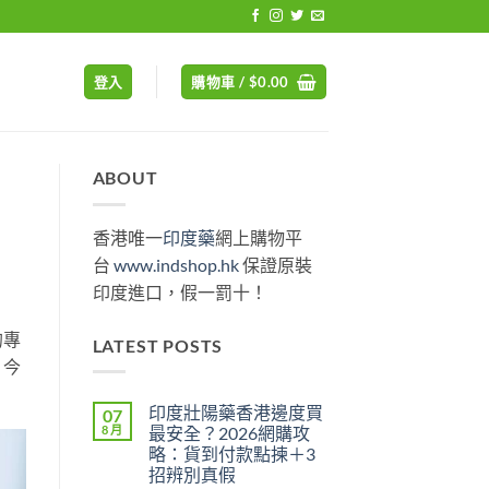
登入
購物車 /
$
0.00
ABOUT
香港唯一
印度藥
網上購物平
台
www.indshop.hk
保證原裝
印度進口，假一罰十！
的專
LATEST POSTS
？今
印度壯陽藥香港邊度買
07
8 月
最安全？2026網購攻
略：貨到付款點揀＋3
招辨別真假