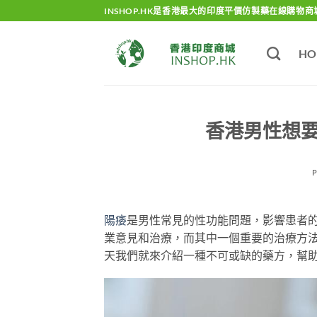
Skip
INSHOP.HK是香港最大的印度平價仿製藥在線購物商
to
content
HO
香港男性想
陽痿
是男性常見的性功能問題，影響患者
業意見和治療，而其中一個重要的治療方
天我們就來介紹一種不可或缺的藥方，幫