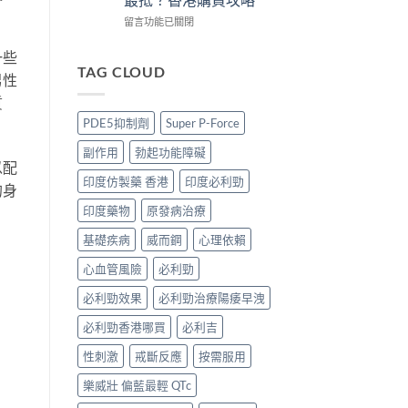
買
3
買
版
攻
招
正
POXET-
在
留言功能已關閉
略〉
辨
貨？
60
〈犀
中
別
2026
香
利
一些
真
雙
港
士
TAG CLOUD
男性
假〉
效
邊
印
中
偉
度
度
質
哥
買
版
PDE5抑制劑
Super P-Force
價
正
價
錢、
貨？
錢
副作用
勃起功能障礙
效
2026
2026
以配
果
價
比
印度仿製藥 香港
印度必利勁
的身
與
錢、
較：
購
效
Tadarise、
印度藥物
原發病治療
買
果
Tadacip、
攻
與
Vidalista
基礎疾病
威而鋼
心理依賴
略〉
購
邊
中
心血管風險
必利勁
買
款
攻
最
必利勁效果
必利勁治療陽痿早洩
略〉
抵？
中
香
必利勁香港哪買
必利吉
港
購
性刺激
戒斷反應
按需服用
買
攻
樂威壯 偏藍最輕 QTc
略〉
中