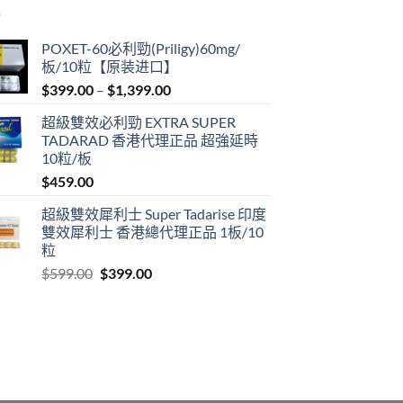
POXET-60必利勁(Priligy)60mg/
板/10粒【原装进口】
Price
$
399.00
–
$
1,399.00
range:
超級雙效必利勁 EXTRA SUPER
$399.00
TADARAD 香港代理正品 超強延時
through
10粒/板
$1,399.00
$
459.00
超級雙效犀利士 Super Tadarise 印度
雙效犀利士 香港總代理正品 1板/10
粒
Original
Current
$
599.00
$
399.00
price
price
was:
is:
$599.00.
$399.00.