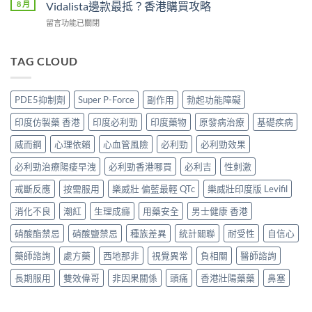
勁
P
8 月
Vidalista邊款最抵？香港購買攻略
2026
略：
印
香
價
貨
在
留言功能已關閉
度
港
錢、
到
〈犀
版
邊
效
付
利
POXET-
度
果
款
士
TAG CLOUD
60
買
與
點
印
香
正
購
揀
度
港
貨？
買
＋
版
邊
2026
PDE5抑制劑
Super P-Force
副作用
勃起功能障礙
攻
3
價
度
雙
略〉
招
錢
買
效
印度仿製藥 香港
印度必利勁
印度藥物
原發病治療
基礎疾病
中
辨
2026
正
偉
別
比
貨？
威而鋼
心理依賴
心血管風險
必利勁
必利勁效果
哥
真
較：
2026
價
假〉
Tadarise、
必利勁治療陽痿早洩
必利勁香港哪買
必利吉
性刺激
價
錢、
中
Tadacip、
錢、
效
Vidalista
戒斷反應
按需服用
樂威壯 偏藍最輕 QTc
樂威壯印度版 Levifil
效
果
邊
果
與
消化不良
潮紅
生理成癮
用藥安全
男士健康 香港
款
與
購
最
購
買
硝酸酯禁忌
硝酸鹽禁忌
種族差異
統計關聯
耐受性
自信心
抵？
買
攻
香
攻
略〉
藥師諮詢
處方藥
西地那非
視覺異常
負相關
醫師諮詢
港
略〉
中
購
中
長期服用
雙效偉哥
非因果關係
頭痛
香港壯陽藥藥
鼻塞
買
攻
略〉