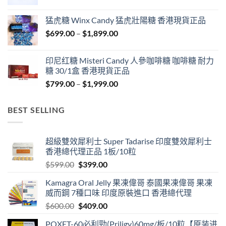
range:
$429.00
猛虎糖 Winx Candy 猛虎壯陽糖 香港現貨正品
through
Price
$
699.00
–
$
1,899.00
$1,849.00
range:
$699.00
印尼红糖 Misteri Candy 人參咖啡糖 咖啡糖 耐力
through
糖 30/1盒 香港現貨正品
$1,899.00
Price
$
799.00
–
$
1,999.00
range:
$799.00
BEST SELLING
through
$1,999.00
超級雙效犀利士 Super Tadarise 印度雙效犀利士
香港總代理正品 1板/10粒
Original
Current
$
599.00
$
399.00
price
price
Kamagra Oral Jelly 果凍偉哥 泰國果凍偉哥 果凍
was:
is:
威而鋼 7種口味 印度原裝進口 香港總代理
$599.00.
$399.00.
Original
Current
$
600.00
$
409.00
price
price
POXET-60必利勁(Priligy)60mg/板/10粒【原装进