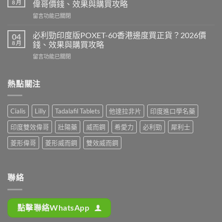
邊
8 月
偉哥價錢、效果與購買攻略
印
度
在
留言功能已關閉
度
買
〈必
版
最
利
Levitra
必利勁印度版POXET-60香港邊度買正貨？2026價
04
安
吉
邊
8 月
錢、效果與購買攻略
全？
Super
度
2026
在
留言功能已關閉
P-
買
網
〈必
Force
正
購
利
藍
貨？
攻
勁
熱點關注
P
2026
略：
印
香
價
貨
度
港
錢、
到
版
邊
效
Cialis
Lilly
Tadalafil Tablets
他達拉非片
印度進口學名藥
付
POXET-
度
果
款
60
買
與
印度雙效偉哥
壯陽藥
威而鋼
希愛力
必利勁
犀利士
點
香
正
購
揀
港
貨？
菱形偉哥
菱形威而鋼
雙效威而鋼
買
＋
邊
2026
攻
3
度
雙
略〉
招
買
效
中
辨
正
偉
聯絡
別
貨？
哥
真
2026
價
假〉
價
錢、
中
點擊聯絡WhatsApp
錢、
效
效
果