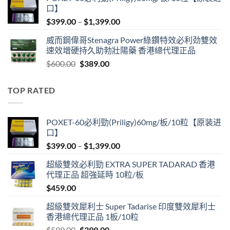
was:
is:
口】
$600.00.
$409.00.
Price
$
399.00
–
$
1,399.00
range:
威而鋼偉哥Stenagra Power綠鑽特效必利劲雙效
$399.00
速效增硬持久助勃壯陽藥 香港總代理正品
through
Original
Current
$
600.00
$
389.00
$1,399.00
price
price
was:
is:
TOP RATED
$600.00.
$389.00.
POXET-60必利勁(Priligy)60mg/板/10粒【原装进
口】
Price
$
399.00
–
$
1,399.00
range:
超級雙效必利勁 EXTRA SUPER TADARAD 香港
$399.00
代理正品 超強延時 10粒/板
through
$
459.00
$1,399.00
超級雙效犀利士 Super Tadarise 印度雙效犀利士
香港總代理正品 1板/10粒
Original
Current
$
599.00
$
399.00