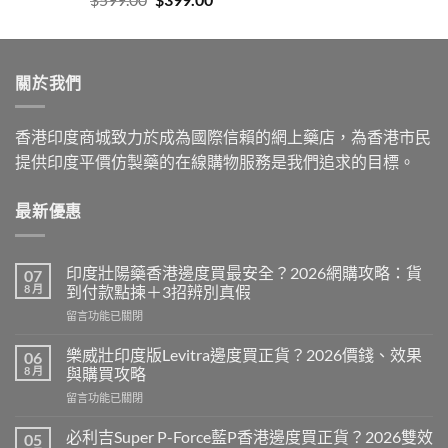
price
price
was:
is:
$599.00.
$399.00.
關於我們
香港印度商城致力於成為國際信賴的網上藥店，為香港市民
提供印度平價仿製藥的在線購物服務是我們追求的目標。
最新優惠
印度壯陽藥香港邊度買最安全？2026網購攻略：貨
07
8 月
到付款點揀＋3招辨別真假
在
留言功能已關閉
〈印
度
樂威壯印度版Levitra邊度買正貨？2026價錢、效果
06
壯
8 月
與購買攻略
陽
在
留言功能已關閉
藥
〈樂
香
威
港
必利吉Super P-Force藍P香港邊度買正貨？2026雙效
05
壯