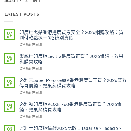
LATEST POSTS
印度壯陽藥香港邊度買最安全？2026網購攻略：貨
07
8 月
到付款點揀＋3招辨別真假
在
留言功能已關閉
〈印
度
樂威壯印度版Levitra邊度買正貨？2026價錢、效果
06
壯
8 月
與購買攻略
陽
在
留言功能已關閉
藥
〈樂
香
威
港
必利吉Super P-Force藍P香港邊度買正貨？2026雙效
05
壯
邊
8 月
偉哥價錢、效果與購買攻略
印
度
在
留言功能已關閉
度
買
〈必
版
最
利
Levitra
必利勁印度版POXET-60香港邊度買正貨？2026價
04
安
吉
邊
8 月
錢、效果與購買攻略
全？
Super
度
2026
在
留言功能已關閉
P-
買
網
〈必
Force
正
購
利
藍
犀利士印度版價錢2026比較：Tadarise、Tadacip、
03
貨？
攻