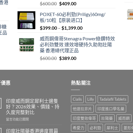
 香港
Original
Current
$
600.00
$
409.00
price
price
POXET-60必利勁(Priligy)60mg/
was:
is:
板/10粒【原装进口】
$600.00.
$409.00.
咖啡糖
Price
$
399.00
–
$
1,399.00
正品
range:
威而鋼偉哥Stenagra Power綠鑽特效
$399.00
必利劲雙效 速效增硬持久助勃壯陽
through
藥 香港總代理正品
$1,399.00
Original
Current
$
600.00
$
389.00
price
price
was:
is:
$600.00.
$389.00.
新優惠
熱點關注
Cialis
Lilly
Tadalafil Tablets
印度威而鋼定犀利士邊隻
好？2026效果、價錢、持
他達拉非片
印度進口學名藥
久度完整對比
印度雙效偉哥
壯陽藥
威而鋼
在
留言功能已關閉
〈印
希愛力
必利勁
犀利士
菱形
度
印度壯陽藥香港邊度買最