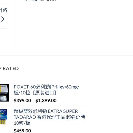
出路
P RATED
POXET-60必利勁(Priligy)60mg/
板/10粒【原装进口】
Price
$
399.00
–
$
1,399.00
range:
超級雙效必利勁 EXTRA SUPER
$399.00
TADARAD 香港代理正品 超強延時
through
10粒/板
$1,399.00
$
459.00