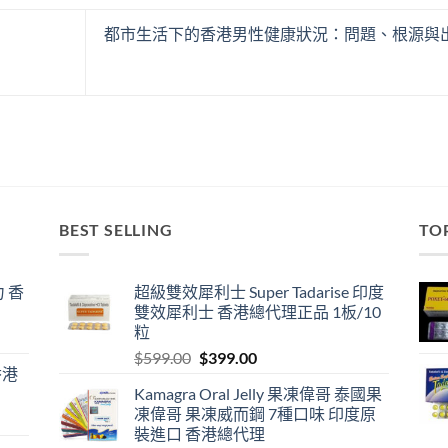
都市生活下的香港男性健康狀況：問題、根源與
BEST SELLING
TO
 香
超級雙效犀利士 Super Tadarise 印度
雙效犀利士 香港總代理正品 1板/10
粒
Original
Current
$
599.00
$
399.00
香港
price
price
Kamagra Oral Jelly 果凍偉哥 泰國果
was:
is:
凍偉哥 果凍威而鋼 7種口味 印度原
$599.00.
$399.00.
裝進口 香港總代理