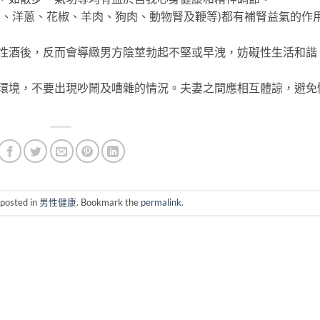
、洋蔥、花椒、羊肉、狗肉、動物腎及鞭等)都有補腎益氣的作
酒後，反而會導緻男方陰莖勃起不堅或早洩，妨礙性生活和諧
境，不要出現吵鬧及嘈雜的情況。夫妻之間應相互體諒，避免
 posted in
男性健康
. Bookmark the
permalink
.