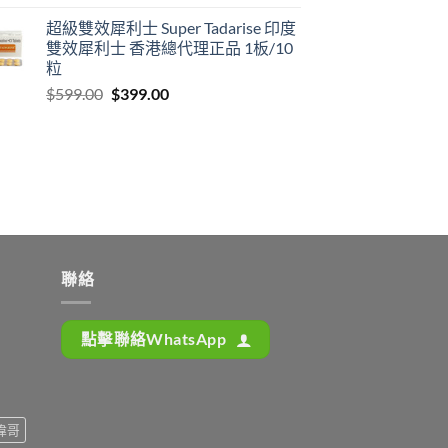
超級雙效犀利士 Super Tadarise 印度
雙效犀利士 香港總代理正品 1板/10
粒
Original
Current
$
599.00
$
399.00
price
price
was:
is:
$599.00.
$399.00.
聯絡
點擊聯絡WhatsApp
偉哥