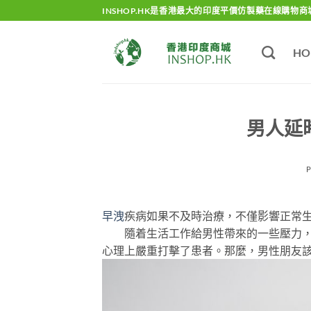
Skip
INSHOP.HK是香港最大的印度平價仿製藥在線購物商
to
content
HO
男人延
早洩
疾病如果不及時治療，不僅影響正常
隨着生活工作給男性帶來的一些壓力，很
心理上嚴重打擊了患者。那麼，男性朋友