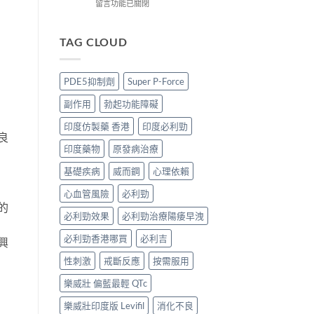
價
到
藍
在
留言功能已關閉
錢、
付
P
〈必
效
款
香
利
果
點
港
勁
TAG CLOUD
與
揀
邊
印
購
＋
度
度
買
3
買
版
PDE5抑制劑
Super P-Force
攻
招
正
POXET-
略〉
辨
貨？
60
副作用
勃起功能障礙
中
別
2026
香
真
雙
港
印度仿製藥 香港
印度必利勁
假〉
效
邊
良
中
偉
度
印度藥物
原發病治療
哥
買
價
正
基礎疾病
威而鋼
心理依賴
錢、
貨？
心血管風險
必利勁
效
2026
果
價
的
必利勁效果
必利勁治療陽痿早洩
與
錢、
購
效
必利勁香港哪買
必利吉
買
興
果
攻
與
性刺激
戒斷反應
按需服用
略〉
購
中
買
樂威壯 偏藍最輕 QTc
攻
略〉
樂威壯印度版 Levifil
消化不良
中