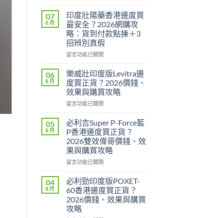
〈印
度
印度壯陽藥香港邊度買
07
威
8 月
最安全？2026網購攻
而
略：貨到付款點揀＋3
鋼
招辨別真假
定
犀
在
留言功能已關閉
利
〈印
士
度
樂威壯印度版Levitra邊
06
邊
壯
8 月
度買正貨？2026價錢、
隻
陽
效果與購買攻略
好？
藥
2026
在
香
留言功能已關閉
效
〈樂
港
果、
威
邊
必利吉Super P-Force藍
05
價
壯
度
8 月
P香港邊度買正貨？
錢、
印
買
2026雙效偉哥價錢、效
持
度
最
果與購買攻略
久
版
安
度
Levitra
全？
在
留言功能已關閉
完
邊
2026
〈必
整
度
網
利
必利勁印度版POXET-
04
對
買
購
吉
8 月
60香港邊度買正貨？
比〉
正
攻
Super
2026價錢、效果與購買
中
貨？
略：
P-
攻略
2026
貨
Force