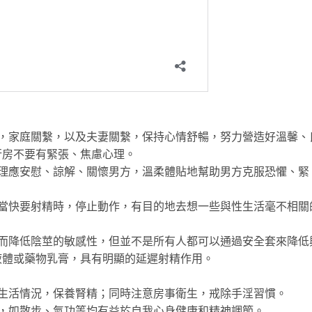
家庭關繫，以及夫妻關繫，保持心情舒暢，努力營造好溫馨、
行房不要有緊張、焦慮心理。
應安慰、諒解、關懷男方，溫柔體貼地幫助男方克服恐懼、緊
快要射精時，停止動作，有目的地去想一些與性生活毫不相關
降低陰莖的敏感性，但並不是所有人都可以通過安全套來降低
液體或藥物乳膏，具有明顯的延遲射精作用。
活情況，保養腎精；同時注意房事衛生，戒除手淫習慣。
如散步、氣功等均有益於自我心身健康和精神調節。