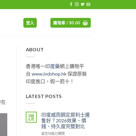
登入
購物車 /
$
0.00
ABOUT
香港唯一
印度藥
網上購物平
台
www.indshop.hk
保證原裝
印度進口，假一罰十！
？
LATEST POSTS
康在
印度威而鋼定犀利士邊
08
8 月
隻好？2026效果、價
錢、持久度完整對比
在
留言功能已關閉