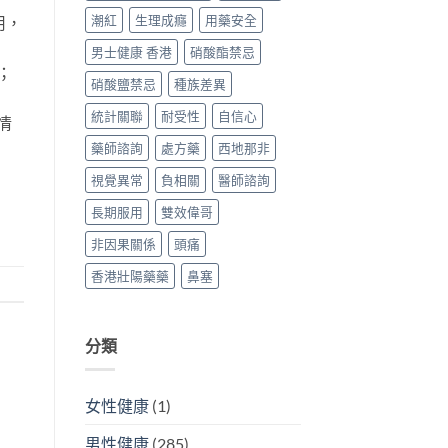
潮紅
生理成癮
用藥安全
用，
男士健康 香港
硝酸酯禁忌
；
硝酸鹽禁忌
種族差異
統計關聯
耐受性
自信心
情
藥師諮詢
處方藥
西地那非
視覺異常
負相關
醫師諮詢
長期服用
雙效偉哥
非因果關係
頭痛
香港壯陽藥藥
鼻塞
分類
女性健康
(1)
男性健康
(285)