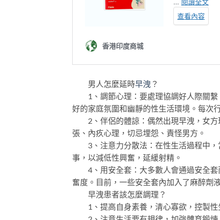
男人怎麼延時
早洩
？
1、調節心理：要處理協調好人際關繫，
好的家庭氛圍和幽靜的性生活環境。每次
2、伴侶的體諒：偶然出現早洩，女方理
張、內疚心理，切忌埋怨、責怪男方。
3、注意力分散法：在性生活過程中，當
事，以減低性興奮，延緩射精。
4、用安全套：大多數人會通過安全套而
奮度。目前，一些安全套內加入了麻醉劑
早洩患者該怎麼調理？
1、提高自身素養，清心寡欲，控製性生
2、注意生活要有規律，加強體育鍛煉，