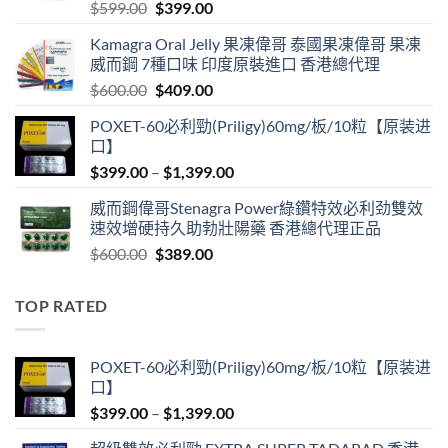
Original
Current
$
599.00
$
399.00
price
price
Kamagra Oral Jelly 果凍偉哥 泰國果凍偉哥 果凍
was:
is:
威而鋼 7種口味 印度原裝進口 香港總代理
$599.00.
$399.00.
Original
Current
$
600.00
$
409.00
price
price
POXET-60必利勁(Priligy)60mg/板/10粒【原装进
was:
is:
口】
$600.00.
$409.00.
Price
$
399.00
–
$
1,399.00
range:
威而鋼偉哥Stenagra Power綠鑽特效必利劲雙效
$399.00
速效增硬持久助勃壯陽藥 香港總代理正品
through
Original
Current
$
600.00
$
389.00
$1,399.00
price
price
was:
is:
TOP RATED
$600.00.
$389.00.
POXET-60必利勁(Priligy)60mg/板/10粒【原装进
口】
Price
$
399.00
–
$
1,399.00
range: