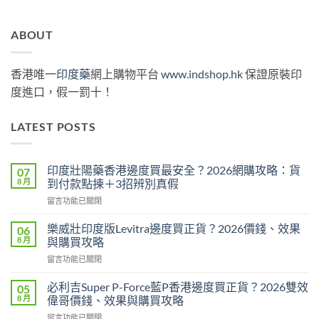
ABOUT
香港唯一
印度藥
網上購物平台
www.indshop.hk
保證原裝印
度進口，假一罰十！
LATEST POSTS
印度壯陽藥香港邊度買最安全？2026網購攻略：貨
07
8 月
到付款點揀＋3招辨別真假
在
留言功能已關閉
〈印
度
樂威壯印度版Levitra邊度買正貨？2026價錢、效果
06
壯
8 月
與購買攻略
陽
在
留言功能已關閉
藥
〈樂
香
威
港
必利吉Super P-Force藍P香港邊度買正貨？2026雙效
05
壯
邊
8 月
偉哥價錢、效果與購買攻略
印
度
在
留言功能已關閉
度