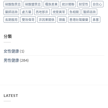
最
購
買
硝酸酯禁忌
硝酸鹽禁忌
種族差異
統計關聯
耐受性
自信心
抵？
買
攻
香
攻
略〉
藥師諮詢
處方藥
西地那非
視覺異常
負相關
醫師諮詢
港
略〉
中
購
中
長期服用
雙效偉哥
非因果關係
頭痛
香港壯陽藥藥
鼻塞
買
攻
略〉
中
分類
女性健康
(1)
男性健康
(284)
LATEST