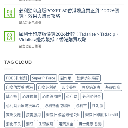
買
〈必
版
最
利
Levitra
必利勁印度版POXET-60香港邊度買正貨？2026價
04
安
吉
邊
8 月
錢、效果與購買攻略
全？
Super
度
2026
在
留言功能已關閉
P-
買
網
〈必
Force
正
購
利
藍
犀利士印度版價錢2026比較：Tadarise、Tadacip、
03
貨？
攻
勁
P
8 月
Vidalista邊款最抵？香港購買攻略
2026
略：
印
香
價
貨
在
留言功能已關閉
度
港
錢、
到
〈犀
版
邊
效
付
利
POXET-
度
果
款
士
TAG CLOUD
60
買
與
點
印
香
正
購
揀
度
港
貨？
買
＋
版
邊
2026
PDE5抑制劑
Super P-Force
副作用
勃起功能障礙
攻
3
價
度
雙
略〉
招
錢
買
效
印度仿製藥 香港
印度必利勁
印度藥物
原發病治療
基礎疾病
中
辨
2026
正
偉
別
比
貨？
威而鋼
心理依賴
心血管風險
必利勁
必利勁效果
哥
真
較：
2026
價
假〉
Tadarise、
必利勁治療陽痿早洩
必利勁香港哪買
必利吉
性刺激
價
錢、
中
Tadacip、
錢、
效
Vidalista
戒斷反應
按需服用
樂威壯 偏藍最輕 QTc
樂威壯印度版 Levifil
效
果
邊
果
與
消化不良
潮紅
生理成癮
用藥安全
男士健康 香港
款
與
購