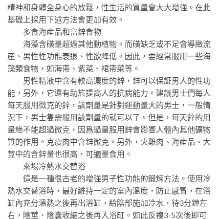
精神和身體全身心的放鬆，性生活的質量會大大增強。在此
基礎上採用下述方法會更加有效。
多食海産品和富鋅食物
海藻含磺量超過其他動植物。而磺缺乏或不足會導緻流
産、男性性功能衰退、性欲降低。因此，要經常服用一些海
藻類食物，如海帶、紫菜、裙帶菜等。
男性精液中含有較高濃度的鋅，鋅可以保証男人的性功
能，另外，它還有助於提高人的抗病能力。建議男士們每人
每天服用微克的鋅，該劑量是針對運動量大的男士，一般情
況下，男士隻需服用該劑量的就可以了。但是，每天鋅的用
量絶不能超過微克，因爲過量服用鋅會影響人體內其他礦物
質的作用。克瘦肉中含鋅微克。另外，火雞肉、海産品、大
荳中的含鋅量也很高，可適量食用。
來場冷熱水交替浴
這是一種很古老的增強男子性功能的鍛煉方法。使用冷
熱水交替浴時，最好維持一定的室內溫度，防止感冒，在浴
缸內充分溫熱之後再出浴缸，給陰部施加冷水，待3分鐘左
右，陰莖、陰囊收縮之後再入浴缸。如此反複3-5次後即可