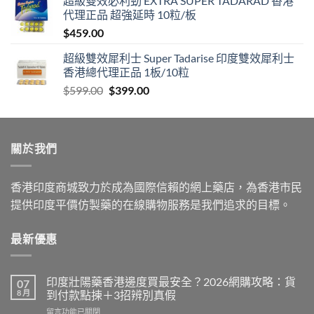
超級雙效必利勁 EXTRA SUPER TADARAD 香港
$399.00
代理正品 超強延時 10粒/板
through
$
459.00
$1,399.00
超級雙效犀利士 Super Tadarise 印度雙效犀利士
香港總代理正品 1板/10粒
Original
Current
$
599.00
$
399.00
price
price
was:
is:
$599.00.
$399.00.
關於我們
香港印度商城致力於成為國際信賴的網上藥店，為香港市民
提供印度平價仿製藥的在線購物服務是我們追求的目標。
最新優惠
印度壯陽藥香港邊度買最安全？2026網購攻略：貨
07
8 月
到付款點揀＋3招辨別真假
在
留言功能已關閉