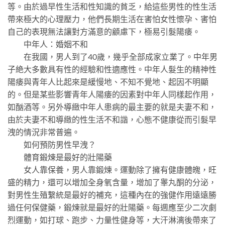
等。由於過早性生活和性知識的貧乏，給這些男性的性生活
帶來極大的心理壓力，他們長期生活在害怕女性懷孕、害怕
自己的表現無法讓對方滿意的顧慮下，極易引髮陽痿。
中年人：婚姻不和
在我國，男人到了40歲，幾乎全部成家立業了。中年男
子絶大多數具有性的經驗和性適應性。中年人髮生的精神性
陽痿與青年人比起來是緩慢地、不知不覺地、起因不明顯
的。但是某些影響青年人陽痿的因素對中年人同樣起作用，
如酗酒等。另外導緻中年人患病的最主要的就是夫妻不和，
由於夫妻不和導緻的性生活不和諧，心態不健康從而引髮早
洩的情況非常普遍。
如何預防男性早洩？
體育鍛煉是最好的壯陽藥
女人靠保養，男人靠鍛煉。運動除了擁有健康體魄，旺
盛的精力，還可以增加全身氧含量，增加了睾丸酮的分泌，
對男性生殖繫統是最好的補充，這種內在的強健作用遠遠勝
過任何保健藥，鍛煉就是最好的壯陽藥。每週應至少二次劇
烈運動，如打球、跑步、力量性健身等，大汗淋漓後帶來了