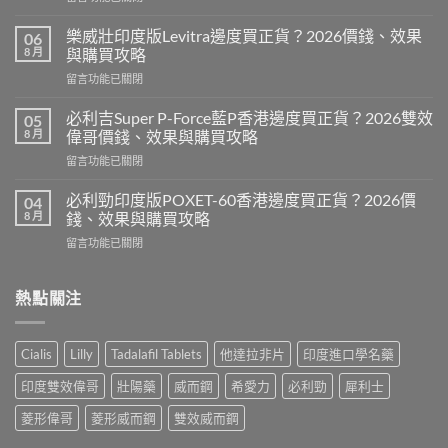
〈印
度
樂威壯印度版Levitra邊度買正貨？2026價錢、效果
06
壯
8 月
與購買攻略
陽
在
留言功能已關閉
藥
〈樂
香
威
港
必利吉Super P-Force藍P香港邊度買正貨？2026雙效
05
壯
邊
8 月
偉哥價錢、效果與購買攻略
印
度
在
留言功能已關閉
度
買
〈必
版
最
利
Levitra
必利勁印度版POXET-60香港邊度買正貨？2026價
04
安
吉
邊
8 月
錢、效果與購買攻略
全？
Super
度
2026
在
留言功能已關閉
P-
買
網
〈必
Force
正
購
利
藍
貨？
攻
勁
熱點關注
P
2026
略：
印
香
價
貨
度
港
錢、
到
版
邊
效
Cialis
Lilly
Tadalafil Tablets
他達拉非片
印度進口學名藥
付
POXET-
度
果
款
60
買
與
印度雙效偉哥
壯陽藥
威而鋼
希愛力
必利勁
犀利士
點
香
正
購
揀
港
貨？
菱形偉哥
菱形威而鋼
雙效威而鋼
買
＋
邊
2026
攻
3
度