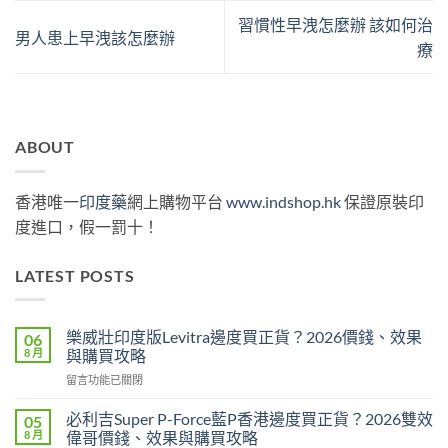
習慣性早洩怎麼辦 該如何治
男人患上早洩該怎麼辦
療
ABOUT
香港唯一
印度藥
網上購物平台
www.indshop.hk
保證原裝印
度進口，假一罰十！
LATEST POSTS
樂威壯印度版Levitra邊度買正貨？2026價錢、效果
06
8 月
與購買攻略
在
留言功能已關閉
〈樂
威
必利吉Super P-Force藍P香港邊度買正貨？2026雙效
05
壯
8 月
偉哥價錢、效果與購買攻略
印