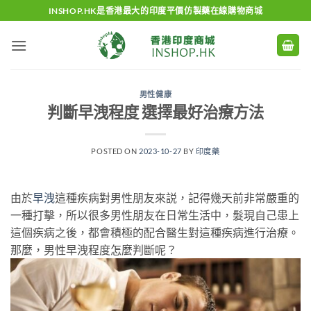
Skip
INSHOP.HK是香港最大的印度平價仿製藥在線購物商城
to
content
男性健康
判斷早洩程度 選擇最好治療方法
POSTED ON
2023-10-27
BY
印度藥
由於
早洩
這種疾病對男性朋友來説，記得幾天前非常嚴重的
一種打擊，所以很多男性朋友在日常生活中，髮現自己患上
這個疾病之後，都會積極的配合醫生對這種疾病進行治療。
那麼，男性早洩程度怎麼判斷呢？