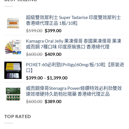
through
$1,999.00
超級雙效犀利士 Super Tadarise 印度雙效犀利士
香港總代理正品 1板/10粒
Original
Current
$
599.00
$
399.00
price
price
Kamagra Oral Jelly 果凍偉哥 泰國果凍偉哥 果凍
was:
is:
威而鋼 7種口味 印度原裝進口 香港總代理
$599.00.
$399.00.
Original
Current
$
600.00
$
409.00
price
price
POXET-60必利勁(Priligy)60mg/板/10粒【原装进
was:
is:
口】
$600.00.
$409.00.
Price
$
399.00
–
$
1,399.00
range:
威而鋼偉哥Stenagra Power綠鑽特效必利劲雙效
$399.00
速效增硬持久助勃壯陽藥 香港總代理正品
through
Original
Current
$
600.00
$
389.00
$1,399.00
price
price
was:
is:
TOP RATED
$600.00.
$389.00.