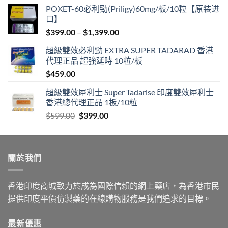
POXET-60必利勁(Priligy)60mg/板/10粒【原装进
口】
Price
$
399.00
–
$
1,399.00
range:
超級雙效必利勁 EXTRA SUPER TADARAD 香港
$399.00
代理正品 超強延時 10粒/板
through
$
459.00
$1,399.00
超級雙效犀利士 Super Tadarise 印度雙效犀利士
香港總代理正品 1板/10粒
Original
Current
$
599.00
$
399.00
price
price
was:
is:
$599.00.
$399.00.
關於我們
香港印度商城致力於成為國際信賴的網上藥店，為香港市民
提供印度平價仿製藥的在線購物服務是我們追求的目標。
最新優惠