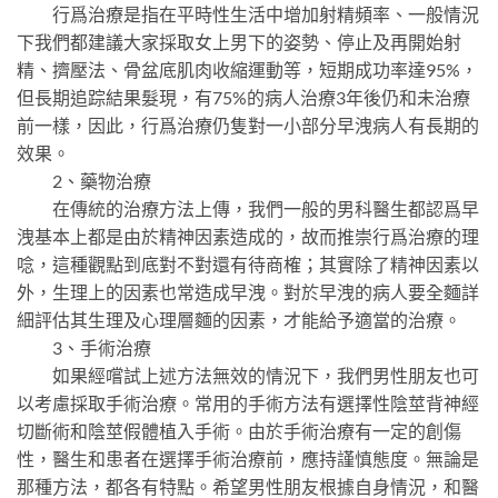
行爲治療是指在平時性生活中增加射精頻率、一般情況
下我們都建議大家採取女上男下的姿勢、停止及再開始射
精、擠壓法、骨盆底肌肉收縮運動等，短期成功率達95%，
但長期追踪結果髮現，有75%的病人治療3年後仍和未治療
前一樣，因此，行爲治療仍隻對一小部分早洩病人有長期的
效果。
2、藥物治療
在傳統的治療方法上傳，我們一般的男科醫生都認爲早
洩基本上都是由於精神因素造成的，故而推崇行爲治療的理
唸，這種觀點到底對不對還有待商榷；其實除了精神因素以
外，生理上的因素也常造成早洩。對於早洩的病人要全麵詳
細評估其生理及心理層麵的因素，才能給予適當的治療。
3、手術治療
如果經嚐試上述方法無效的情況下，我們男性朋友也可
以考慮採取手術治療。常用的手術方法有選擇性陰莖背神經
切斷術和陰莖假體植入手術。由於手術治療有一定的創傷
性，醫生和患者在選擇手術治療前，應持謹慎態度。無論是
那種方法，都各有特點。希望男性朋友根據自身情況，和醫