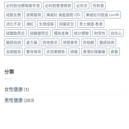
款
與
購
價
必利勁治療陽痿早洩
必利勁香港哪買
必利吉
性刺激
最
購
買
錢、
抵？
買
攻
安
戒斷反應
按需服用
樂威壯 偏藍最輕 QTc
樂威壯印度版 Levifil
香
攻
略〉
全
港
略〉
中
消化不良
潮紅
生理成癮
用藥安全
男士健康 香港
分
購
中
別
買
硝酸酯禁忌
硝酸鹽禁忌
種族差異
統計關聯
耐受性
自信心
逐
攻
個
略〉
藥師諮詢
處方藥
西地那非
視覺異常
負相關
醫師諮詢
睇
中
（2026
長期服用
雙效偉哥
非因果關係
頭痛
香港壯陽藥藥
鼻塞
香
港
購
買
分類
指
南）〉
中
女性健康
(1)
男性健康
(283)