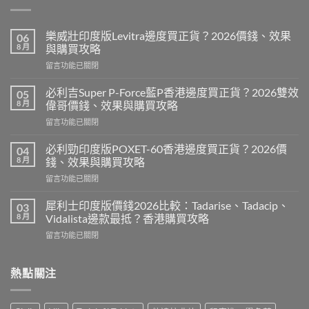
樂威壯印度版Levitra邊度買正貨？2026價錢、效果
06
8 月
與購買攻略
在
留言功能已關閉
〈樂
威
必利吉Super P-Force藍P香港邊度買正貨？2026雙效
05
壯
8 月
偉哥價錢、效果與購買攻略
印
在
留言功能已關閉
度
〈必
版
利
Levitra
必利勁印度版POXET-60香港邊度買正貨？2026價
04
吉
邊
8 月
錢、效果與購買攻略
Super
度
在
留言功能已關閉
P-
買
〈必
Force
正
利
藍
犀利士印度版價錢2026比較：Tadarise、Tadacip、
03
貨？
勁
P
8 月
Vidalista邊款最抵？香港購買攻略
2026
印
香
價
在
留言功能已關閉
度
港
錢、
〈犀
版
邊
效
利
POXET-
度
果
士
熱點關注
60
買
與
印
香
正
購
度
港
貨？
買
版
邊
2026