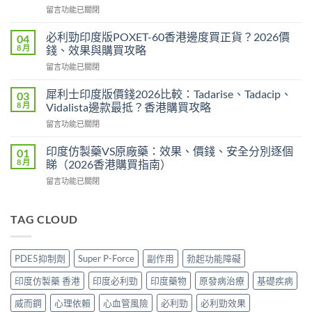
在
留言功能已關閉
度
〈必
版
利
Levitra
必利勁印度版POXET-60香港邊度買正貨？2026價
04
吉
邊
8 月
錢、效果與購買攻略
Super
度
在
留言功能已關閉
P-
買
〈必
Force
正
利
藍
犀利士印度版價錢2026比較：Tadarise、Tadacip、
03
貨？
勁
P
8 月
Vidalista邊款最抵？香港購買攻略
2026
印
香
價
在
留言功能已關閉
度
港
錢、
〈犀
版
邊
效
利
POXET-
印度仿製藥VS原廠藥：效果、價錢、安全分別逐個
01
度
果
士
60
8 月
睇（2026香港購買指南）
買
與
印
香
正
購
在
留言功能已關閉
度
港
貨？
買
〈印
版
邊
2026
攻
度
價
度
雙
略〉
仿
TAG CLOUD
錢
買
效
中
製
2026
正
偉
藥
比
貨？
哥
VS
較：
2026
PDE5抑制劑
Super P-Force
副作用
勃起功能障礙
價
原
Tadarise、
價
錢、
廠
Tadacip、
錢、
印度仿製藥 香港
印度必利勁
印度藥物
原發病治療
基礎疾病
效
藥：
Vidalista
效
果
效
邊
威而鋼
心理依賴
心血管風險
必利勁
必利勁效果
果
與
果、