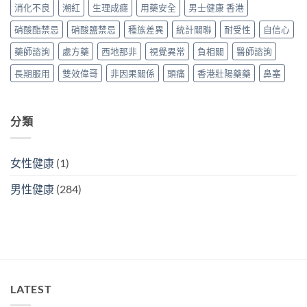
消化不良
潮紅
生理成癮
用藥安全
男士健康 香港
款
與
購
最
購
買
硝酸酯禁忌
硝酸鹽禁忌
種族差異
統計關聯
耐受性
自信心
抵？
買
攻
香
攻
略〉
藥師諮詢
處方藥
西地那非
視覺異常
負相關
醫師諮詢
港
略〉
中
購
中
長期服用
雙效偉哥
非因果關係
頭痛
香港壯陽藥藥
鼻塞
買
攻
略〉
中
分類
女性健康
(1)
男性健康
(284)
LATEST