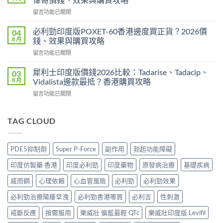
印
度
在
留言功能已關閉
度
買
〈必
版
最
利
Levitra
必利勁印度版POXET-60香港邊度買正貨？2026價
04
安
吉
邊
8 月
錢、效果與購買攻略
全？
Super
度
2026
在
留言功能已關閉
P-
買
網
〈必
Force
正
購
利
藍
犀利士印度版價錢2026比較：Tadarise、Tadacip、
03
貨？
攻
勁
P
8 月
Vidalista邊款最抵？香港購買攻略
2026
略：
印
香
價
貨
在
留言功能已關閉
度
港
錢、
到
〈犀
版
邊
效
付
利
POXET-
度
果
款
士
TAG CLOUD
60
買
與
點
印
香
正
購
揀
度
港
貨？
買
＋
版
邊
2026
PDE5抑制劑
Super P-Force
副作用
勃起功能障礙
攻
3
價
度
雙
略〉
招
錢
買
效
印度仿製藥 香港
印度必利勁
印度藥物
原發病治療
基礎疾病
中
辨
2026
正
偉
別
比
貨？
威而鋼
心理依賴
心血管風險
必利勁
必利勁效果
哥
真
較：
2026
價
假〉
Tadarise、
必利勁治療陽痿早洩
必利勁香港哪買
必利吉
性刺激
價
錢、
中
Tadacip、
錢、
效
Vidalista
戒斷反應
按需服用
樂威壯 偏藍最輕 QTc
樂威壯印度版 Levifil
效
果
邊
果
與