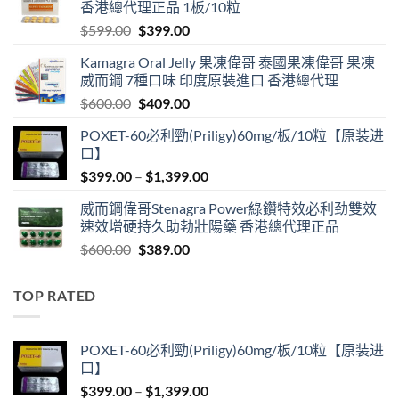
香港總代理正品 1板/10粒
Original
Current
$
599.00
$
399.00
price
price
Kamagra Oral Jelly 果凍偉哥 泰國果凍偉哥 果凍
was:
is:
威而鋼 7種口味 印度原裝進口 香港總代理
$599.00.
$399.00.
Original
Current
$
600.00
$
409.00
price
price
POXET-60必利勁(Priligy)60mg/板/10粒【原装进
was:
is:
口】
$600.00.
$409.00.
Price
$
399.00
–
$
1,399.00
range:
威而鋼偉哥Stenagra Power綠鑽特效必利劲雙效
$399.00
速效增硬持久助勃壯陽藥 香港總代理正品
through
Original
Current
$
600.00
$
389.00
$1,399.00
price
price
was:
is:
TOP RATED
$600.00.
$389.00.
POXET-60必利勁(Priligy)60mg/板/10粒【原装进
口】
Price
$
399.00
–
$
1,399.00