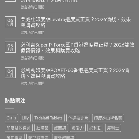
在
留言功能已關閉
〈印
度
樂威壯印度版Levitra邊度買正貨？2026價錢、效果
06
壯
8 月
與購買攻略
陽
在
留言功能已關閉
藥
〈樂
香
威
港
必利吉Super P-Force藍P香港邊度買正貨？2026雙效
05
壯
邊
8 月
偉哥價錢、效果與購買攻略
印
度
在
留言功能已關閉
度
買
〈必
版
最
利
Levitra
必利勁印度版POXET-60香港邊度買正貨？2026價
04
安
吉
邊
8 月
錢、效果與購買攻略
全？
Super
度
2026
在
留言功能已關閉
P-
買
網
〈必
Force
正
購
利
藍
貨？
攻
勁
熱點關注
P
2026
略：
印
香
價
貨
度
港
錢、
到
版
邊
效
Cialis
Lilly
Tadalafil Tablets
他達拉非片
印度進口學名藥
付
POXET-
度
果
款
60
買
與
印度雙效偉哥
壯陽藥
威而鋼
希愛力
必利勁
犀利士
點
香
正
購
揀
港
貨？
菱形偉哥
菱形威而鋼
雙效威而鋼
買
＋