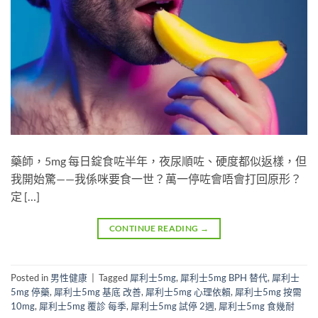
藥師，5mg 每日錠食咗半年，夜尿順咗、硬度都似返樣，但
我開始驚——我係咪要食一世？萬一停咗會唔會打回原形？
定 […]
CONTINUE READING
→
Posted in
男性健康
|
Tagged
犀利士5mg
,
犀利士5mg BPH 替代
,
犀利士
5mg 停藥
,
犀利士5mg 基底 改善
,
犀利士5mg 心理依賴
,
犀利士5mg 按需
10mg
,
犀利士5mg 覆診 每季
,
犀利士5mg 試停 2週
,
犀利士5mg 食幾耐