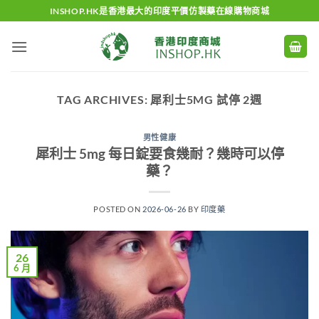
Skip
INSHOP.HK是香港最大的印度平價仿製藥在線購物商城
to
content
TAG ARCHIVES:
犀利士5MG 試停 2週
男性健康
犀利士 5mg 每日錠要食幾耐？幾時可以停
藥？
POSTED ON
2026-06-26
BY
印度藥
26
6 月