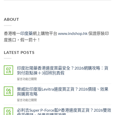
ABOUT
香港唯一
印度藥
網上購物平台
www.indshop.hk
保證原裝印
度進口，假一罰十！
LATEST POSTS
印度壯陽藥香港邊度買最安全？2026網購攻略：貨
07
8 月
到付款點揀＋3招辨別真假
在
留言功能已關閉
〈印
度
樂威壯印度版Levitra邊度買正貨？2026價錢、效果
06
壯
8 月
與購買攻略
陽
在
留言功能已關閉
藥
〈樂
香
威
港
必利吉Super P-Force藍P香港邊度買正貨？2026雙效
05
壯
邊
8 月
偉哥價錢、效果與購買攻略