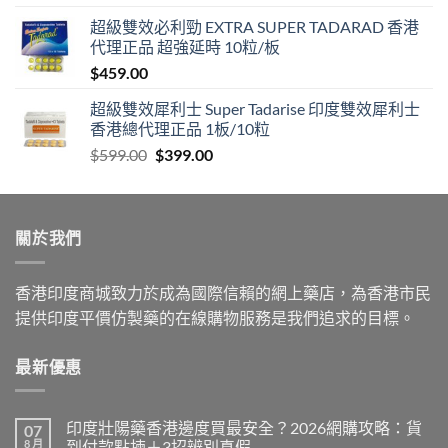
range:
超級雙效必利勁 EXTRA SUPER TADARAD 香港
$399.00
代理正品 超強延時 10粒/板
through
$
459.00
$1,399.00
超級雙效犀利士 Super Tadarise 印度雙效犀利士
香港總代理正品 1板/10粒
Original
Current
$
599.00
$
399.00
price
price
was:
is:
$599.00.
$399.00.
關於我們
香港印度商城致力於成為國際信賴的網上藥店，為香港市民
提供印度平價仿製藥的在線購物服務是我們追求的目標。
最新優惠
印度壯陽藥香港邊度買最安全？2026網購攻略：貨
07
8 月
到付款點揀＋3招辨別真假