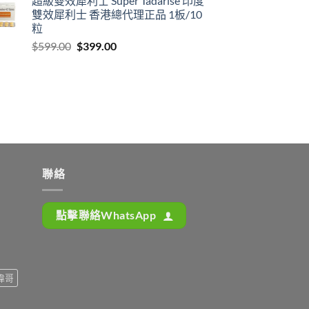
超級雙效犀利士 Super Tadarise 印度
雙效犀利士 香港總代理正品 1板/10
粒
Original
Current
$
599.00
$
399.00
price
price
was:
is:
$599.00.
$399.00.
聯絡
點擊聯絡WhatsApp
偉哥