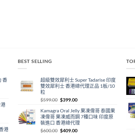
BEST SELLING
TO
 香
超級雙效犀利士 Super Tadarise 印度
雙效犀利士 香港總代理正品 1板/10
粒
Original
Current
$
599.00
$
399.00
香港
price
price
Kamagra Oral Jelly 果凍偉哥 泰國果
was:
is:
凍偉哥 果凍威而鋼 7種口味 印度原
$599.00.
$399.00.
裝進口 香港總代理
 香港
Original
Current
$
600.00
$
409.00