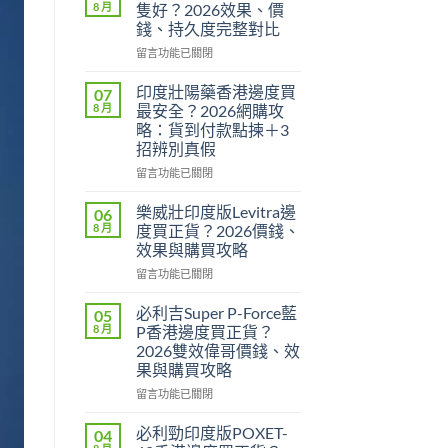
8 月
隻好？2026效果、價
錢、持久度完整對比
在
留言功能已關閉
〈印
度
印度壯陽藥香港邊度買
07
威
8 月
最安全？2026網購攻
而
略：貨到付款點揀＋3
鋼
招辨別真假
定
犀
在
留言功能已關閉
利
〈印
士
度
樂威壯印度版Levitra邊
06
邊
壯
8 月
度買正貨？2026價錢、
隻
陽
效果與購買攻略
好？
藥
2026
在
香
留言功能已關閉
效
〈樂
港
果、
威
邊
必利吉Super P-Force藍
05
價
壯
度
8 月
P香港邊度買正貨？
錢、
印
買
2026雙效偉哥價錢、效
持
度
最
果與購買攻略
久
版
安
度
Levitra
全？
在
留言功能已關閉
完
邊
2026
〈必
整
度
網
利
必利勁印度版POXET-
04
對
買
購
吉