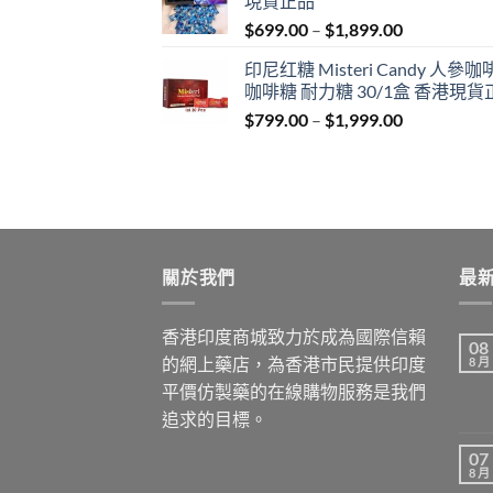
現貨正品
through
Price
$
699.00
–
$
1,899.00
$1,849.00
range:
印尼红糖 Misteri Candy 人參
$699.00
咖啡糖 耐力糖 30/1盒 香港現貨
through
Price
$
799.00
–
$
1,999.00
$1,899.00
range:
$799.00
through
$1,999.00
關於我們
最
香港印度商城致力於成為國際信賴
08
的網上藥店，為香港市民提供印度
8 月
平價仿製藥的在線購物服務是我們
追求的目標。
07
8 月