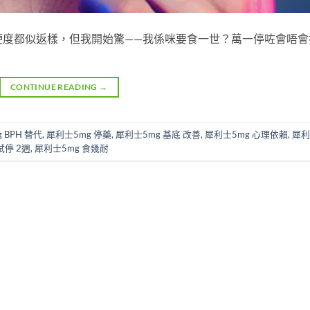
、硬度都似返樣，但我開始驚——我係咪要食一世？萬一停咗會唔會
CONTINUE READING
→
 BPH 替代
,
犀利士5mg 停藥
,
犀利士5mg 基底 改善
,
犀利士5mg 心理依賴
,
犀利
試停 2週
,
犀利士5mg 食幾耐