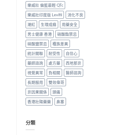
中
買
樂威壯 偏藍最輕 QTc
攻
略〉
樂威壯印度版 Levifil
消化不良
中
潮紅
生理成癮
用藥安全
男士健康 香港
硝酸酯禁忌
硝酸鹽禁忌
種族差異
統計關聯
耐受性
自信心
藥師諮詢
處方藥
西地那非
視覺異常
負相關
醫師諮詢
長期服用
雙效偉哥
非因果關係
頭痛
香港壯陽藥藥
鼻塞
分類