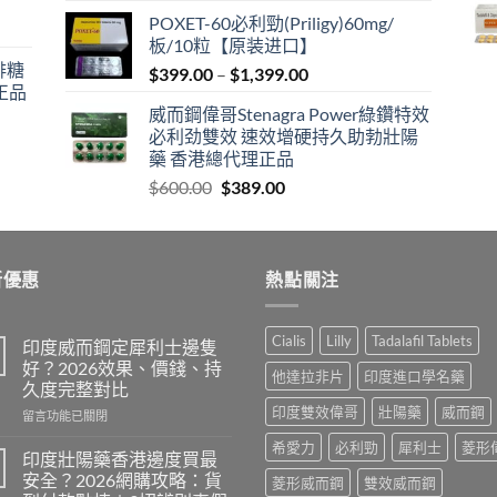
price
price
POXET-60必利勁(Priligy)60mg/
was:
is:
板/10粒【原装进口】
$600.00.
$409.00.
咖啡糖
Price
$
399.00
–
$
1,399.00
正品
range:
威而鋼偉哥Stenagra Power綠鑽特效
$399.00
必利劲雙效 速效增硬持久助勃壯陽
through
藥 香港總代理正品
$1,399.00
Original
Current
$
600.00
$
389.00
price
price
was:
is:
$600.00.
$389.00.
新優惠
熱點關注
Cialis
Lilly
Tadalafil Tablets
印度威而鋼定犀利士邊隻
好？2026效果、價錢、持
他達拉非片
印度進口學名藥
久度完整對比
印度雙效偉哥
壯陽藥
威而鋼
在
留言功能已關閉
〈印
希愛力
必利勁
犀利士
菱形
度
印度壯陽藥香港邊度買最
威
安全？2026網購攻略：貨
菱形威而鋼
雙效威而鋼
而