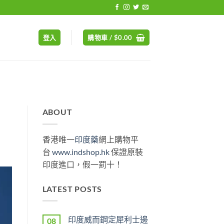
登入
購物車 /
$
0.00
ABOUT
香港唯一
印度藥
網上購物平
台
www.indshop.hk
保證原裝
印度進口，假一罰十！
LATEST POSTS
印度威而鋼定犀利士邊
08