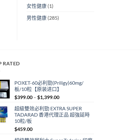
女性健康
(1)
男性健康
(285)
P RATED
POXET-60必利勁(Priligy)60mg/
板/10粒【原装进口】
Price
$
399.00
–
$
1,399.00
range:
超級雙效必利勁 EXTRA SUPER
$399.00
TADARAD 香港代理正品 超強延時
through
10粒/板
$1,399.00
$
459.00