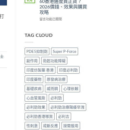
8 月
60香港邊度買正貨？
比〉
正
攻
Super
2026價錢、效果與購買
中
貨？
略：
P-
攻略
2026
貨
Force
打
價
到
藍
在
留言功能已關閉
錢、
付
P
〈必
效
款
香
利
果
點
港
勁
TAG CLOUD
與
揀
邊
印
購
＋
度
度
買
3
買
版
PDE5抑制劑
Super P-Force
攻
招
正
POXET-
士
略〉
辨
貨？
60
副作用
勃起功能障礙
中
別
2026
香
真
雙
港
印度仿製藥 香港
印度必利勁
假〉
效
邊
中
偉
度
印度藥物
原發病治療
哥
買
價
正
基礎疾病
威而鋼
心理依賴
錢、
貨？
心血管風險
必利勁
效
2026
果
價
必利勁效果
必利勁治療陽痿早洩
與
錢、
購
效
必利勁香港哪買
必利吉
買
果
攻
與
性刺激
戒斷反應
按需服用
略〉
購