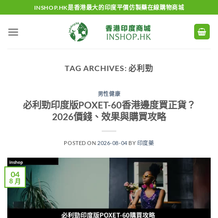
Skip
INSHOP.HK是香港最大的印度平價仿製藥在線購物商城
to
content
TAG ARCHIVES:
必利勁
男性健康
必利勁印度版POXET-60香港邊度買正貨？
2026價錢、效果與購買攻略
POSTED ON
2026-08-04
BY
印度藥
04
8 月