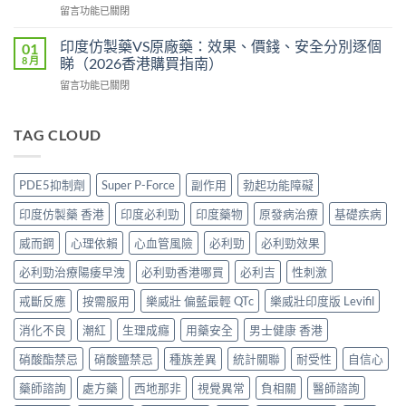
價
在
留言功能已關閉
度
港
錢、
〈犀
版
邊
效
利
POXET-
印度仿製藥VS原廠藥：效果、價錢、安全分別逐個
01
度
果
士
60
8 月
睇（2026香港購買指南）
買
與
印
香
正
購
在
留言功能已關閉
度
港
貨？
買
〈印
版
邊
2026
攻
度
價
度
雙
略〉
仿
TAG CLOUD
錢
買
效
中
製
2026
正
偉
藥
比
貨？
哥
VS
較：
2026
PDE5抑制劑
Super P-Force
副作用
勃起功能障礙
價
原
Tadarise、
價
錢、
廠
Tadacip、
錢、
印度仿製藥 香港
印度必利勁
印度藥物
原發病治療
基礎疾病
效
藥：
Vidalista
效
果
效
邊
威而鋼
心理依賴
心血管風險
必利勁
必利勁效果
果
與
果、
款
與
購
價
必利勁治療陽痿早洩
必利勁香港哪買
必利吉
性刺激
最
購
買
錢、
抵？
買
攻
安
戒斷反應
按需服用
樂威壯 偏藍最輕 QTc
樂威壯印度版 Levifil
香
攻
略〉
全
港
略〉
中
消化不良
潮紅
生理成癮
用藥安全
男士健康 香港
分
購
中
別
買
硝酸酯禁忌
硝酸鹽禁忌
種族差異
統計關聯
耐受性
自信心
逐
攻
個
略〉
藥師諮詢
處方藥
西地那非
視覺異常
負相關
醫師諮詢
睇
中