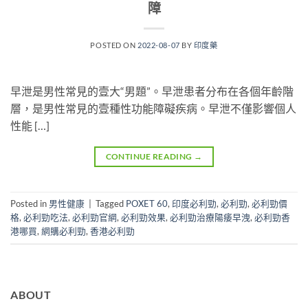
障
POSTED ON
2022-08-07
BY
印度藥
早泄是男性常見的壹大“男題”。早泄患者分布在各個年齡階
層，是男性常見的壹種性功能障礙疾病。早泄不僅影響個人
性能 […]
CONTINUE READING
→
Posted in
男性健康
|
Tagged
POXET 60
,
印度必利勁
,
必利勁
,
必利勁價
格
,
必利勁吃法
,
必利勁官網
,
必利勁效果
,
必利勁治療陽痿早洩
,
必利勁香
港哪買
,
網購必利勁
,
香港必利勁
ABOUT