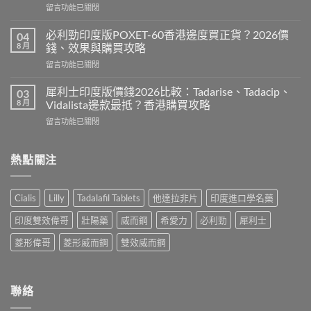
在
留言功能已關閉
度
〈必
版
利
Levitra
必利勁印度版POXET-60香港邊度買正貨？2026價
04
吉
邊
8 月
錢、效果與購買攻略
Super
度
在
留言功能已關閉
P-
買
〈必
Force
正
利
藍
犀利士印度版價錢2026比較：Tadarise、Tadacip、
03
貨？
勁
P
8 月
Vidalista邊款最抵？香港購買攻略
2026
印
香
價
在
留言功能已關閉
度
港
錢、
〈犀
版
邊
效
利
POXET-
度
果
士
熱點關注
60
買
與
印
香
正
購
度
港
貨？
買
版
邊
2026
Cialis
Lilly
Tadalafil Tablets
他達拉非片
印度進口學名藥
攻
價
度
雙
略〉
錢
買
效
印度雙效偉哥
壯陽藥
威而鋼
希愛力
必利勁
犀利士
中
2026
正
偉
比
貨？
菱形偉哥
菱形威而鋼
雙效威而鋼
哥
較：
2026
價
Tadarise、
價
錢、
Tadacip、
錢、
效
Vidalista
效
聯絡
果
邊
果
與
款