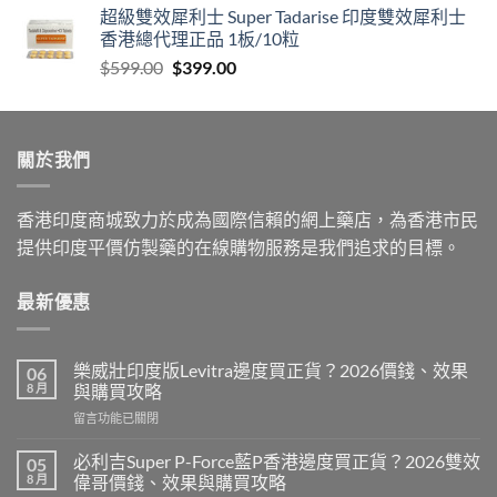
超級雙效犀利士 Super Tadarise 印度雙效犀利士
香港總代理正品 1板/10粒
Original
Current
$
599.00
$
399.00
price
price
was:
is:
$599.00.
$399.00.
關於我們
香港印度商城致力於成為國際信賴的網上藥店，為香港市民
提供印度平價仿製藥的在線購物服務是我們追求的目標。
最新優惠
樂威壯印度版Levitra邊度買正貨？2026價錢、效果
06
8 月
與購買攻略
在
留言功能已關閉
〈樂
威
必利吉Super P-Force藍P香港邊度買正貨？2026雙效
05
壯
8 月
偉哥價錢、效果與購買攻略
印