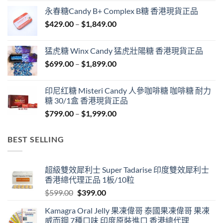
$549.00
永春糖Candy B+ Complex B糖 香港現貨正品
through
Price
$
429.00
–
$
1,849.00
$1,999.00
range:
$429.00
猛虎糖 Winx Candy 猛虎壯陽糖 香港現貨正品
through
Price
$
699.00
–
$
1,899.00
$1,849.00
range:
$699.00
印尼红糖 Misteri Candy 人參咖啡糖 咖啡糖 耐力
through
糖 30/1盒 香港現貨正品
$1,899.00
Price
$
799.00
–
$
1,999.00
range:
$799.00
BEST SELLING
through
$1,999.00
超級雙效犀利士 Super Tadarise 印度雙效犀利士
香港總代理正品 1板/10粒
Original
Current
$
599.00
$
399.00
price
price
Kamagra Oral Jelly 果凍偉哥 泰國果凍偉哥 果凍
was:
is:
威而鋼 7種口味 印度原裝進口 香港總代理