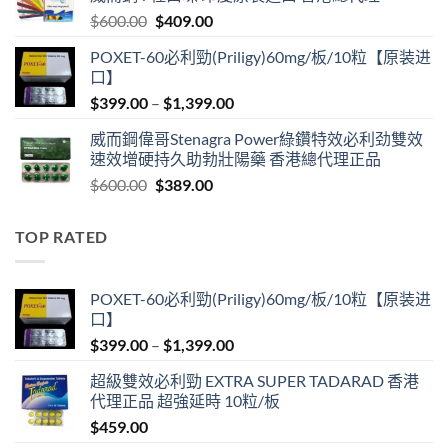
$599.00.
$399.00.
Original
Current
$
600.00
$
409.00
price
price
POXET-60必利勁(Priligy)60mg/板/10粒【原装进
was:
is:
口】
$600.00.
$409.00.
Price
$
399.00
–
$
1,399.00
range:
威而鋼偉哥Stenagra Power綠鑽特效必利劲雙效
$399.00
速效增硬持久助勃壯陽藥 香港總代理正品
through
Original
Current
$
600.00
$
389.00
$1,399.00
price
price
was:
is:
TOP RATED
$600.00.
$389.00.
POXET-60必利勁(Priligy)60mg/板/10粒【原装进
口】
Price
$
399.00
–
$
1,399.00
range:
超級雙效必利勁 EXTRA SUPER TADARAD 香港
$399.00
代理正品 超強延時 10粒/板
through
$
459.00
$1,399.00