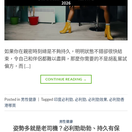
如果你在親密時刻總是不夠持久，明明狀態不錯卻很快結
束，令自己和伴侶都難以盡興，那麼你需要的不是胡亂嘗試
偏方，而 […]
CONTINUE READING
→
Posted in
男性健康
|
Tagged
印度必利勁
,
必利勁
,
必利勁效果
,
必利勁香
港哪買
男性健康
姿勢多就是老司機？必利勁助勃、持久有保