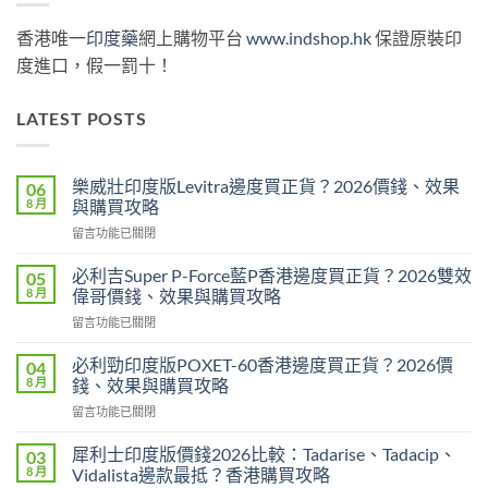
香港唯一
印度藥
網上購物平台
www.indshop.hk
保證原裝印
度進口，假一罰十！
LATEST POSTS
樂威壯印度版Levitra邊度買正貨？2026價錢、效果
06
8 月
與購買攻略
在
留言功能已關閉
〈樂
威
必利吉Super P-Force藍P香港邊度買正貨？2026雙效
05
壯
8 月
偉哥價錢、效果與購買攻略
印
在
留言功能已關閉
度
〈必
版
利
Levitra
必利勁印度版POXET-60香港邊度買正貨？2026價
04
吉
邊
8 月
錢、效果與購買攻略
Super
度
在
留言功能已關閉
P-
買
〈必
Force
正
利
藍
犀利士印度版價錢2026比較：Tadarise、Tadacip、
03
貨？
勁
P
8 月
Vidalista邊款最抵？香港購買攻略
2026
印
香