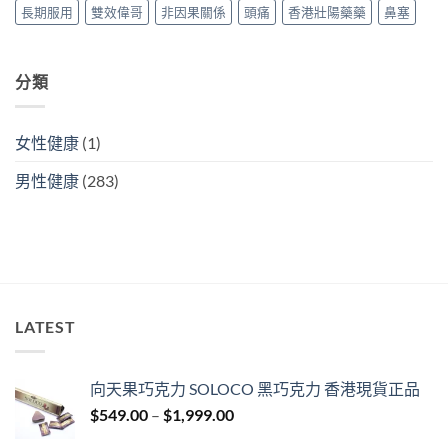
（2026
長期服用
雙效偉哥
非因果關係
頭痛
香港壯陽藥藥
鼻塞
香
港
購
買
分類
指
南）〉
中
女性健康
(1)
男性健康
(283)
LATEST
向天果巧克力 SOLOCO 黑巧克力 香港現貨正品
Price
$
549.00
–
$
1,999.00
range: