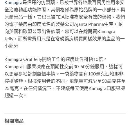
Kamagra
是偉哥的仿製藥，已被世界各地數百萬男性用來安
全治療勃起功能障礙，其價格僅為原始品牌的一小部分。與
原始藥品一樣，它也已被FDA批准為安全有效的藥物。我們
的電子藥房由印度著名的製藥公司Ajanta Pharma生產，並
向英國和歐盟公眾出售該藥。您可以在線購買Kamagra
Jelly，而所需費用只是在常規藥房購買同樣效果的產品的一
小部分
Kamagra Oral Jelly開始工作的速度比偉哥快10倍。
Kamagra口服果凍應在預期性交前30-60分鐘服用，這樣可
以更容易地計劃整個事情。一袋藥物含有100毫克西地那非
檸檬酸鹽。根據使用者的不同，單劑量可減少至50毫克甚至
25毫克。在任何情況下，不建議每天使用Kamagra口服果凍
超過一次。
相關商品