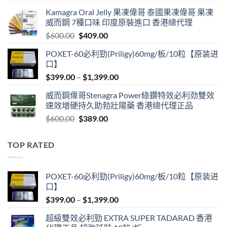
price
price
Kamagra Oral Jelly 果凍偉哥 泰國果凍偉哥 果凍
was:
is:
威而鋼 7種口味 印度原裝進口 香港總代理
$599.00.
$399.00.
Original
Current
$
600.00
$
409.00
price
price
POXET-60必利勁(Priligy)60mg/板/10粒【原装进
was:
is:
口】
$600.00.
$409.00.
Price
$
399.00
–
$
1,399.00
range:
威而鋼偉哥Stenagra Power綠鑽特效必利劲雙效
$399.00
速效增硬持久助勃壯陽藥 香港總代理正品
through
Original
Current
$
600.00
$
389.00
$1,399.00
price
price
was:
is:
TOP RATED
$600.00.
$389.00.
POXET-60必利勁(Priligy)60mg/板/10粒【原装进
口】
Price
$
399.00
–
$
1,399.00
range:
超級雙效必利勁 EXTRA SUPER TADARAD 香港
$399.00