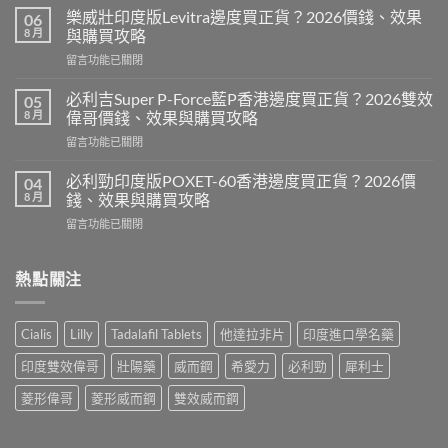
度
樂威壯印度版Levitra邊度買正貨？2026價錢、效果
06
壯
8 月
與購買攻略
陽
在
留言功能已關閉
藥
〈樂
香
威
港
必利吉Super P-Force藍P香港邊度買正貨？2026雙效
05
壯
邊
8 月
偉哥價錢、效果與購買攻略
印
度
在
留言功能已關閉
度
買
〈必
版
最
利
Levitra
必利勁印度版POXET-60香港邊度買正貨？2026價
04
安
吉
邊
8 月
錢、效果與購買攻略
全？
Super
度
2026
在
留言功能已關閉
P-
買
網
〈必
Force
正
購
利
藍
貨？
攻
勁
熱點關注
P
2026
略：
印
香
價
貨
度
港
錢、
到
版
邊
效
Cialis
Lilly
Tadalafil Tablets
他達拉非片
印度進口學名藥
付
POXET-
度
果
款
60
買
與
印度雙效偉哥
壯陽藥
威而鋼
希愛力
必利勁
犀利士
點
香
正
購
揀
港
貨？
菱形偉哥
菱形威而鋼
雙效威而鋼
買
＋
邊
2026
攻
3
度
雙
略〉
招
買
效