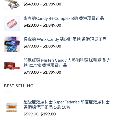
Price
$
549.00
–
$
1,999.00
range:
$549.00
永春糖Candy B+ Complex B糖 香港現貨正品
through
Price
$
429.00
–
$
1,849.00
$1,999.00
range:
$429.00
猛虎糖 Winx Candy 猛虎壯陽糖 香港現貨正品
through
Price
$
699.00
–
$
1,899.00
$1,849.00
range:
$699.00
印尼红糖 Misteri Candy 人參咖啡糖 咖啡糖 耐力
through
糖 30/1盒 香港現貨正品
$1,899.00
Price
$
799.00
–
$
1,999.00
range:
$799.00
BEST SELLING
through
$1,999.00
超級雙效犀利士 Super Tadarise 印度雙效犀利士
香港總代理正品 1板/10粒
Original
Current
$
599.00
$
399.00