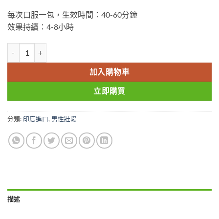
每次口服一包，生效時間：40-60分鐘
效果持續：4-8小時
uper P-Force Oral Jelly|印度雙效口服果凍|印度水果威而鋼|印度
加入購物車
立即購買
分類:
印度進口
,
男性壯陽
描述