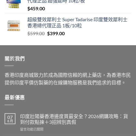
代理正品 超強延時 10粒/板
through
$
459.00
$1,399.00
超級雙效犀利士 Super Tadarise 印度雙效犀利士
香港總代理正品 1板/10粒
Original
Current
$
599.00
$
399.00
price
price
was:
is:
$599.00.
$399.00.
關於我們
香港印度商城致力於成為國際信賴的網上藥店，為香港市民
提供印度平價仿製藥的在線購物服務是我們追求的目標。
最新優惠
印度壯陽藥香港邊度買最安全？2026網購攻略：貨
07
8 月
到付款點揀＋3招辨別真假
在
留言功能已關閉
〈印