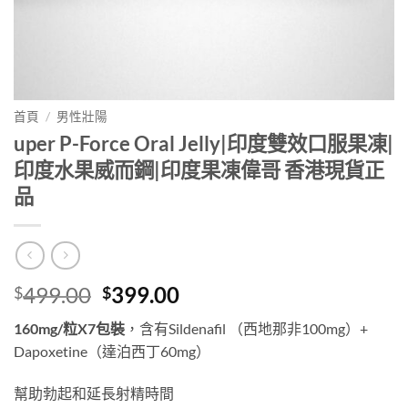
首頁
/
男性壯陽
uper P-Force Oral Jelly|印度雙效口服果凍|
印度水果威而鋼|印度果凍偉哥 香港現貨正
品
Original
Current
499.00
399.00
$
$
price
price
160mg/粒X7包裝
，含有Sildenafil （西地那非100mg）+
was:
is:
Dapoxetine（達泊西丁60mg）
$499.00.
$399.00.
幫助勃起和延長射精時間